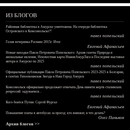
ИЗ БЛОГОВ
Районная библиотека в Амурске уничтожена. На очереди библиотека
Островского в Комсомольске?!
павел попельский
Голая вечеринка Роснано 2015г. Итог.
Евгений Афанасьев
Новые находки Павла Петровича Попельского: Архив газеты Природа и
аномальные явления, Неизвестная карта НижнеАмурЛага и Последние выставки
автора в Амурске по 2025
павел попельский
Официальные публикации Павла Петровича Попельского 2023-2025 в Болгарии,
в газетах Тихоокеанская Звезда и Наш Город Амурск
павел попельский
Комсомольск официально продолжает отмечать День памяти жертв сталинских
репрессий: задумаемся...
павел попельский
Кого боится Путин: Сергей Фургал
Евгений Афанасьев
Повышение платы в автобусах за проезд: кто виноват, и что делать?
Олег Паньков
Архив блогов >>