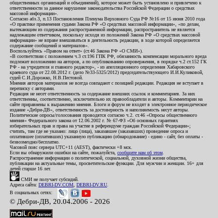
общественных организаций и объединений), которое может быть установлено и привлечено к
ответственности за данное нарушение законодательства Российской Федерации о средствах
массовой информации».
Согласно абз.3, п.13 Постановления Пленума Верховного Суда РФ №16 от 15 июня 2010 года
«О практике применения судами Закона РФ «О средствах массовой информации», «по делам,
вытекающим из содержания распространенной информации, распространитель не является
надлежащим ответчиком, поскольку исходя из положений Закона РФ «О средствах массовой
информации» не вправе вмешиваться в деятельность редакции, в ходе которой определяется
содержание сообщений и материалов».
Воспользуйтесь «Правом на ответ» (ст.46 Закона РФ «О СМИ»).
«В соответствии с положением ч.3 ст.196 ГПК РФ, обязанность компенсации морального вреда
подлежит возложению на авторов, а по опубликованию опровержения, в порядке ч.2 ст.152 ГК
РФ - на учредителя и главного редактор», - из апелляционного определения Хабаровского
краевого суда от 22.08.2012 г. (дело №33-5325/2012) председательствующего И.И.Куликовой,
судей С.И.Дорожко, Н.В.Пестовой.
Мнения авторов материалов не всегда совпадают с позицией редакции. Редакция не вступает в
переписку с авторами.
Редакция не несет ответственность за содержание внешних ссылок и комментариев. За них
ответственны, соответственно, исключительно их правообладатели и авторы. Комментарии на
сайте приравнены к выражению мнения. Блоги и форум не входят в электронное периодическое
издание «Дебри-ДВ», ответственность за достоверность и наполняемость несут авторы.
Политические опросы/голосования проводятся согласно ч.2. ст.46 «Опросы общественного
мнения» Федерального закона от 12.06.2002 г. № 67-ФЗ «Об основных гарантиях
избирательных прав и права на участие в референдуме граждан Российской Федерации»;
считать, там где не указано: лицо (лица), заказавшее (заказавших) проведение опроса и
оплатившее (оплативших) указанную публикацию (обнародование) - едино - сайт, без оплаты -
безвозмездно/бесплатно.
Часовой пояс сервера UTC+11 (AEST), фактически +8 мск.
Если вы обнаружили ошибки на сайте, пожалуйста,
сообщите нам об этом
.
Распространение информации о политической, социальной, духовной жизни общества,
публикации на актуальные темы, просветительские функции. Для мужчин и женщин. 16+ для
детей старше 16 лет.
СМИ не получает субсидий.
Адреса сайта:
DEBRI-DV.COM
,
DEBRI-DV.RU
.
В социальных сетях:
© Дебри-ДВ, 20.04.2006 - 2026