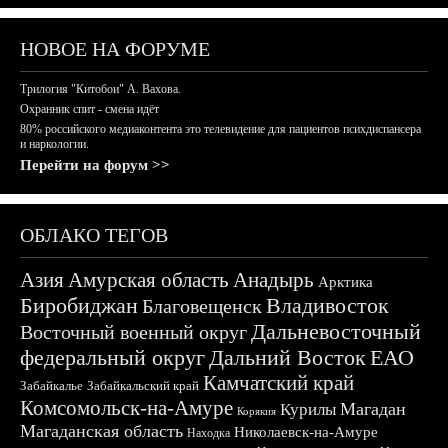
НОВОЕ НА ФОРУМЕ
Трилогия "Китобои" А. Вахова.
Охранник спит - смена идёт
80% российского медиаконтента это телевидение для пациентов психдиспансера
и наркологии.
Перейти на форум >>
ОБЛАКО ТЕГОВ
Азия
Амурская область
Анадырь
Арктика
Биробиджан
Владивосток
Благовещенск
Дальневосточный
Восточный военный округ
федеральный округ
Дальний Восток
ЕАО
Камчатский край
Забайкалье
Забайкальский край
Комсомольск-на-Амуре
Магадан
Курилы
Корякия
Магаданская область
Николаевск-на-Амуре
Находка