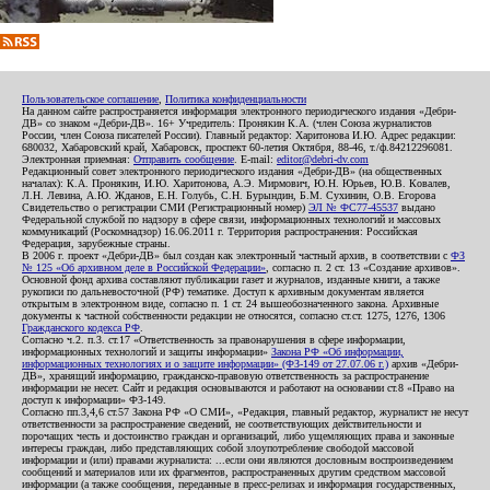
Пользовательское соглашение
,
Политика конфиденциальности
На данном сайте распространяется информация электронного периодического издания «Дебри-
ДВ» со знаком «Дебри-ДВ». 16+ Учредитель: Пронякин К.А. (член Союза журналистов
России, член Союза писателей России). Главный редактор: Харитонова И.Ю. Адрес редакции:
680032, Хабаровский край, Хабаровск, проспект 60-летия Октября, 88-46, т./ф.84212296081.
Электронная приемная:
Отправить сообщение
. E-mail:
editor@debri-dv.com
Редакционный совет электронного периодического издания «Дебри-ДВ» (на общественных
началах): К.А. Пронякин, И.Ю. Харитонова, А.Э. Мирмович, Ю.Н. Юрьев, Ю.В. Ковалев,
Л.Н. Левина, А.Ю. Жданов, Е.Н. Голубь, С.Н. Бурындин, Б.М. Сухинин, О.В. Егорова
Свидетельство о регистрации СМИ (Регистрационный номер)
ЭЛ № ФС77-45537
выдано
Федеральной службой по надзору в сфере связи, информационных технологий и массовых
коммуникаций (Роскомнадзор) 16.06.2011 г. Территория распространения: Российская
Федерация, зарубежные страны.
В 2006 г. проект «Дебри-ДВ» был создан как электронный частный архив, в соответствии с
ФЗ
№ 125 «Об архивном деле в Российской Федерации»
, согласно п. 2 ст. 13 «Создание архивов».
Основной фонд архива составляют публикации газет и журналов, изданные книги, а также
рукописи по дальневосточной (РФ) тематике. Доступ к архивным документам является
открытым в электронном виде, согласно п. 1 ст. 24 вышеобозначенного закона. Архивные
документы к частной собственности редакции не относятся, согласно ст.ст. 1275, 1276, 1306
Гражданского кодекса РФ
.
Согласно ч.2. п.3. ст.17 «Ответственность за правонарушения в сфере информации,
информационных технологий и защиты информации»
Закона РФ «Об информации,
информационных технологиях и о защите информации» (ФЗ-149 от 27.07.06 г.)
архив «Дебри-
ДВ», хранящий информацию, гражданско-правовую ответственность за распространение
информации не несет. Сайт и редакция основываются и работают на основании ст.8 «Право на
доступ к информации» ФЗ-149.
Согласно пп.3,4,6 ст.57 Закона РФ «О СМИ», «Редакция, главный редактор, журналист не несут
ответственности за распространение сведений, не соответствующих действительности и
порочащих честь и достоинство граждан и организаций, либо ущемляющих права и законные
интересы граждан, либо представляющих собой злоупотребление свободой массовой
информации и (или) правами журналиста: ...если они являются дословным воспроизведением
сообщений и материалов или их фрагментов, распространенных другим средством массовой
информации (а также сообщения, переданные в пресс-релизах и информация государственных,