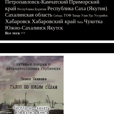
Приморский
Петропавловск-Камчатский
край
Республика Саха (Якутия)
Республика Бурятия
Сахалинская область
ТОФ
Тында
Улан-Удэ
Уссурийск
Сибирь
Хабаровск
Хабаровский край
Чукотка
Чита
Южно-Сахалинск
Якутск
Все теги >>