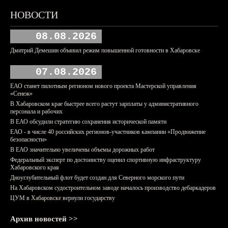
НОВОСТИ
08.08.2026
Дмитрий Демешин объявил режим повышенной готовности в Хабаровске
07.08.2026
ЕАО станет пилотным регионом нового проекта Мастерской управления
«Сенеж»
В Хабаровском крае быстрее всего растут зарплаты у административного
персонала и рабочих
В ЕАО обсудили стратегию сохранения исторической памяти
ЕАО - в числе 40 российских регионов-участников кампании «Продвижение
безопасности»
В ЕАО значительно увеличены объемы дорожных работ
Федеральный эксперт по достоинству оценил спортивную инфраструктуру
Хабаровского края
Дноуглубительный флот будет создан для Северного морского пути
На Хабаровском судостроительном заводе началось производство дебаркадеров
ЦУМ в Хабаровске вернули государству
Архив новостей >>