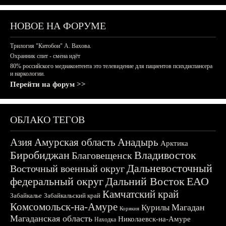
НОВОЕ НА ФОРУМЕ
Трилогия "Китобои" А. Вахова.
Охранник спит - смена идёт
80% российского медиаконтента это телевидение для пациентов психдиспансера
и наркологии.
Перейти на форум >>
ОБЛАКО ТЕГОВ
Азия
Амурская область
Анадырь
Арктика
Биробиджан
Владивосток
Благовещенск
Дальневосточный
Восточный военный округ
федеральный округ
Дальний Восток
ЕАО
Камчатский край
Забайкалье
Забайкальский край
Комсомольск-на-Амуре
Магадан
Курилы
Корякия
Магаданская область
Николаевск-на-Амуре
Находка