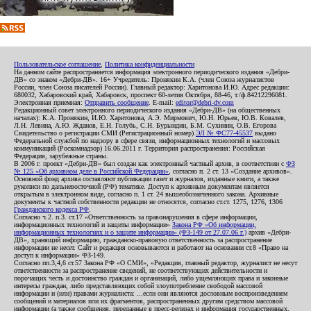
Пользовательское соглашение
,
Политика конфиденциальности
На данном сайте распространяется информация электронного периодического издания «Дебри-
ДВ» со знаком «Дебри-ДВ». 16+ Учредитель: Пронякин К.А. (член Союза журналистов
России, член Союза писателей России). Главный редактор: Харитонова И.Ю. Адрес редакции:
680032, Хабаровский край, Хабаровск, проспект 60-летия Октября, 88-46, т./ф.84212296081.
Электронная приемная:
Отправить сообщение
. E-mail:
editor@debri-dv.com
Редакционный совет электронного периодического издания «Дебри-ДВ» (на общественных
началах): К.А. Пронякин, И.Ю. Харитонова, А.Э. Мирмович, Ю.Н. Юрьев, Ю.В. Ковалев,
Л.Н. Левина, А.Ю. Жданов, Е.Н. Голубь, С.Н. Бурындин, Б.М. Сухинин, О.В. Егорова
Свидетельство о регистрации СМИ (Регистрационный номер)
ЭЛ № ФС77-45537
выдано
Федеральной службой по надзору в сфере связи, информационных технологий и массовых
коммуникаций (Роскомнадзор) 16.06.2011 г. Территория распространения: Российская
Федерация, зарубежные страны.
В 2006 г. проект «Дебри-ДВ» был создан как электронный частный архив, в соответствии с
ФЗ
№ 125 «Об архивном деле в Российской Федерации»
, согласно п. 2 ст. 13 «Создание архивов».
Основной фонд архива составляют публикации газет и журналов, изданные книги, а также
рукописи по дальневосточной (РФ) тематике. Доступ к архивным документам является
открытым в электронном виде, согласно п. 1 ст. 24 вышеобозначенного закона. Архивные
документы к частной собственности редакции не относятся, согласно ст.ст. 1275, 1276, 1306
Гражданского кодекса РФ
.
Согласно ч.2. п.3. ст.17 «Ответственность за правонарушения в сфере информации,
информационных технологий и защиты информации»
Закона РФ «Об информации,
информационных технологиях и о защите информации» (ФЗ-149 от 27.07.06 г.)
архив «Дебри-
ДВ», хранящий информацию, гражданско-правовую ответственность за распространение
информации не несет. Сайт и редакция основываются и работают на основании ст.8 «Право на
доступ к информации» ФЗ-149.
Согласно пп.3,4,6 ст.57 Закона РФ «О СМИ», «Редакция, главный редактор, журналист не несут
ответственности за распространение сведений, не соответствующих действительности и
порочащих честь и достоинство граждан и организаций, либо ущемляющих права и законные
интересы граждан, либо представляющих собой злоупотребление свободой массовой
информации и (или) правами журналиста: ...если они являются дословным воспроизведением
сообщений и материалов или их фрагментов, распространенных другим средством массовой
информации (а также сообщения, переданные в пресс-релизах и информация государственных,