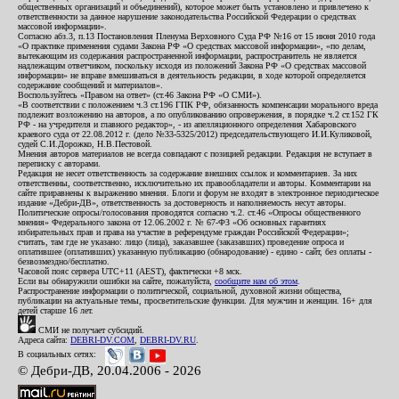
общественных организаций и объединений), которое может быть установлено и привлечено к
ответственности за данное нарушение законодательства Российской Федерации о средствах
массовой информации».
Согласно абз.3, п.13 Постановления Пленума Верховного Суда РФ №16 от 15 июня 2010 года
«О практике применения судами Закона РФ «О средствах массовой информации», «по делам,
вытекающим из содержания распространенной информации, распространитель не является
надлежащим ответчиком, поскольку исходя из положений Закона РФ «О средствах массовой
информации» не вправе вмешиваться в деятельность редакции, в ходе которой определяется
содержание сообщений и материалов».
Воспользуйтесь «Правом на ответ» (ст.46 Закона РФ «О СМИ»).
«В соответствии с положением ч.3 ст.196 ГПК РФ, обязанность компенсации морального вреда
подлежит возложению на авторов, а по опубликованию опровержения, в порядке ч.2 ст.152 ГК
РФ - на учредителя и главного редактор», - из апелляционного определения Хабаровского
краевого суда от 22.08.2012 г. (дело №33-5325/2012) председательствующего И.И.Куликовой,
судей С.И.Дорожко, Н.В.Пестовой.
Мнения авторов материалов не всегда совпадают с позицией редакции. Редакция не вступает в
переписку с авторами.
Редакция не несет ответственность за содержание внешних ссылок и комментариев. За них
ответственны, соответственно, исключительно их правообладатели и авторы. Комментарии на
сайте приравнены к выражению мнения. Блоги и форум не входят в электронное периодическое
издание «Дебри-ДВ», ответственность за достоверность и наполняемость несут авторы.
Политические опросы/голосования проводятся согласно ч.2. ст.46 «Опросы общественного
мнения» Федерального закона от 12.06.2002 г. № 67-ФЗ «Об основных гарантиях
избирательных прав и права на участие в референдуме граждан Российской Федерации»;
считать, там где не указано: лицо (лица), заказавшее (заказавших) проведение опроса и
оплатившее (оплативших) указанную публикацию (обнародование) - едино - сайт, без оплаты -
безвозмездно/бесплатно.
Часовой пояс сервера UTC+11 (AEST), фактически +8 мск.
Если вы обнаружили ошибки на сайте, пожалуйста,
сообщите нам об этом
.
Распространение информации о политической, социальной, духовной жизни общества,
публикации на актуальные темы, просветительские функции. Для мужчин и женщин. 16+ для
детей старше 16 лет.
СМИ не получает субсидий.
Адреса сайта:
DEBRI-DV.COM
,
DEBRI-DV.RU
.
В социальных сетях:
© Дебри-ДВ, 20.04.2006 - 2026