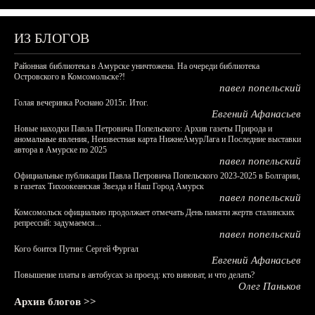
ИЗ БЛОГОВ
Районная библиотека в Амурске уничтожена. На очереди библиотека
Островского в Комсомольске?!
павел попельский
Голая вечеринка Роснано 2015г. Итог.
Евгений Афанасьев
Новые находки Павла Петровича Попельского: Архив газеты Природа и
аномальные явления, Неизвестная карта НижнеАмурЛага и Последние выставки
автора в Амурске по 2025
павел попельский
Официальные публикации Павла Петровича Попельского 2023-2025 в Болгарии,
в газетах Тихоокеанская Звезда и Наш Город Амурск
павел попельский
Комсомольск официально продолжает отмечать День памяти жертв сталинских
репрессий: задумаемся...
павел попельский
Кого боится Путин: Сергей Фургал
Евгений Афанасьев
Повышение платы в автобусах за проезд: кто виноват, и что делать?
Олег Паньков
Архив блогов >>