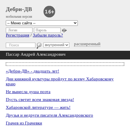
Дебри-ДВ
мобильная версия
Логин
Пароль
Регистрация
/
Забыли пароль?
расширенный
Пассар Андрей Александрович
«Дебри-ДВ» - двадцать лет!
Дни книжной культуры пройдут по всему Хабаровскому
краю
Не вынесла душа поэта
Пусть светит всем знакомая звезда!
Хабаровской литературе — жить!
Друзья и недруги писателя Александровского
Грачев из Грачевки