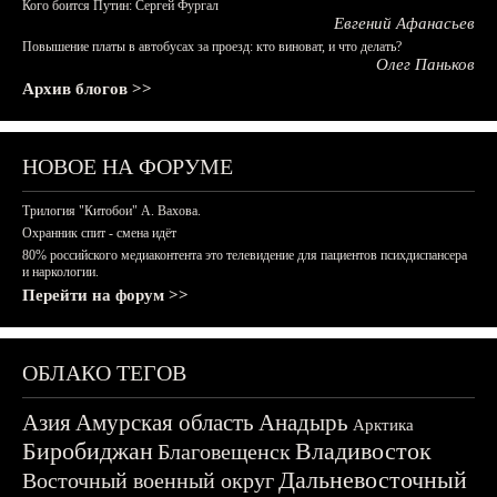
Кого боится Путин: Сергей Фургал
Евгений Афанасьев
Повышение платы в автобусах за проезд: кто виноват, и что делать?
Олег Паньков
Архив блогов >>
НОВОЕ НА ФОРУМЕ
Трилогия "Китобои" А. Вахова.
Охранник спит - смена идёт
80% российского медиаконтента это телевидение для пациентов психдиспансера
и наркологии.
Перейти на форум >>
ОБЛАКО ТЕГОВ
Азия
Амурская область
Анадырь
Арктика
Биробиджан
Владивосток
Благовещенск
Дальневосточный
Восточный военный округ