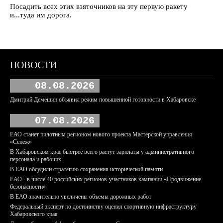
Посадить всех этих взяточников на эту первую ракету
и...туда им дорога.
НОВОСТИ
08.08.2026
Дмитрий Демешин объявил режим повышенной готовности в Хабаровске
07.08.2026
ЕАО станет пилотным регионом нового проекта Мастерской управления
«Сенеж»
В Хабаровском крае быстрее всего растут зарплаты у административного
персонала и рабочих
В ЕАО обсудили стратегию сохранения исторической памяти
ЕАО - в числе 40 российских регионов-участников кампании «Продвижение
безопасности»
В ЕАО значительно увеличены объемы дорожных работ
Федеральный эксперт по достоинству оценил спортивную инфраструктуру
Хабаровского края