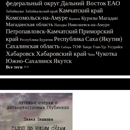
федеральный округ
Дальний Восток
ЕАО
Камчатский край
Забайкалье
Забайкальский край
Комсомольск-на-Амуре
Магадан
Курилы
Корякия
Магаданская область
Николаевск-на-Амуре
Находка
Приморский
Петропавловск-Камчатский
край
Республика Саха (Якутия)
Республика Бурятия
Сахалинская область
ТОФ
Тында
Улан-Удэ
Уссурийск
Сибирь
Хабаровск
Хабаровский край
Чукотка
Чита
Южно-Сахалинск
Якутск
Все теги >>