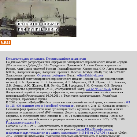
Пользовательское соглашение
,
Политика конфиденциальности
На данном сайте распространяется информация электронного периодического издания «Дебри-
ДВ» со знаком «Дебри-ДВ». 16+ Учредитель: Пронякин К.А. (член Союза журналистов
России, член Союза писателей России). Главный редактор: Харитонова И.Ю. Адрес редакции:
680032, Хабаровский край, Хабаровск, проспект 60-летия Октября, 88-46, т./ф.84212296081.
Электронная приемная:
Отправить сообщение
. E-mail:
editor@debri-dv.com
Редакционный совет электронного периодического издания «Дебри-ДВ» (на общественных
началах): К.А. Пронякин, И.Ю. Харитонова, А.Э. Мирмович, Ю.Н. Юрьев, Ю.В. Ковалев,
Л.Н. Левина, А.Ю. Жданов, Е.Н. Голубь, С.Н. Бурындин, Б.М. Сухинин, О.В. Егорова
Свидетельство о регистрации СМИ (Регистрационный номер)
ЭЛ № ФС77-45537
выдано
Федеральной службой по надзору в сфере связи, информационных технологий и массовых
коммуникаций (Роскомнадзор) 16.06.2011 г. Территория распространения: Российская
Федерация, зарубежные страны.
В 2006 г. проект «Дебри-ДВ» был создан как электронный частный архив, в соответствии с
ФЗ
№ 125 «Об архивном деле в Российской Федерации»
, согласно п. 2 ст. 13 «Создание архивов».
Основной фонд архива составляют публикации газет и журналов, изданные книги, а также
рукописи по дальневосточной (РФ) тематике. Доступ к архивным документам является
открытым в электронном виде, согласно п. 1 ст. 24 вышеобозначенного закона. Архивные
документы к частной собственности редакции не относятся, согласно ст.ст. 1275, 1276, 1306
Гражданского кодекса РФ
.
Согласно ч.2. п.3. ст.17 «Ответственность за правонарушения в сфере информации,
информационных технологий и защиты информации»
Закона РФ «Об информации,
информационных технологиях и о защите информации» (ФЗ-149 от 27.07.06 г.)
архив «Дебри-
ДВ», хранящий информацию, гражданско-правовую ответственность за распространение