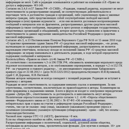
информации не несет. Сайт и редакция основываются и работают на основании ст.8 «Право на
доступ к информации» ФЗ-149.
Согласно пп.3,4,6 ст.57 Закона РФ «О СМИ», «Редакция, главный редактор, журналист не несут
ответственности за распространение сведений, не соответствующих действительности и
порочащих честь и достоинство граждан и организаций, либо ущемляющих права и законные
интересы граждан, либо представляющих собой злоупотребление свободой массовой
информации и (или) правами журналиста: ...если они являются дословным воспроизведением
сообщений и материалов или их фрагментов, распространенных другим средством массовой
информации (а также сообщения, переданные в пресс-релизах и информация государственных,
общественных организаций и объединений), которое может быть установлено и привлечено к
ответственности за данное нарушение законодательства Российской Федерации о средствах
массовой информации».
Согласно абз.3, п.13 Постановления Пленума Верховного Суда РФ №16 от 15 июня 2010 года
«О практике применения судами Закона РФ «О средствах массовой информации», «по делам,
вытекающим из содержания распространенной информации, распространитель не является
надлежащим ответчиком, поскольку исходя из положений Закона РФ «О средствах массовой
информации» не вправе вмешиваться в деятельность редакции, в ходе которой определяется
содержание сообщений и материалов».
Воспользуйтесь «Правом на ответ» (ст.46 Закона РФ «О СМИ»).
«В соответствии с положением ч.3 ст.196 ГПК РФ, обязанность компенсации морального вреда
подлежит возложению на авторов, а по опубликованию опровержения, в порядке ч.2 ст.152 ГК
РФ - на учредителя и главного редактор», - из апелляционного определения Хабаровского
краевого суда от 22.08.2012 г. (дело №33-5325/2012) председательствующего И.И.Куликовой,
судей С.И.Дорожко, Н.В.Пестовой.
Мнения авторов материалов не всегда совпадают с позицией редакции. Редакция не вступает в
переписку с авторами.
Редакция не несет ответственность за содержание внешних ссылок и комментариев. За них
ответственны, соответственно, исключительно их правообладатели и авторы. Комментарии на
сайте приравнены к выражению мнения. Блоги и форум не входят в электронное периодическое
издание «Дебри-ДВ», ответственность за достоверность и наполняемость несут авторы.
Политические опросы/голосования проводятся согласно ч.2. ст.46 «Опросы общественного
мнения» Федерального закона от 12.06.2002 г. № 67-ФЗ «Об основных гарантиях
избирательных прав и права на участие в референдуме граждан Российской Федерации»;
считать, там где не указано: лицо (лица), заказавшее (заказавших) проведение опроса и
оплатившее (оплативших) указанную публикацию (обнародование) - едино - сайт, без оплаты -
безвозмездно/бесплатно.
Часовой пояс сервера UTC+11 (AEST), фактически +8 мск.
Если вы обнаружили ошибки на сайте, пожалуйста,
сообщите нам об этом
.
Распространение информации о политической, социальной, духовной жизни общества,
публикации на актуальные темы, просветительские функции. Для мужчин и женщин. 16+ для
детей старше 16 лет.