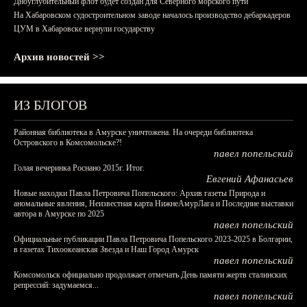
Дноуглубительный флот будет создан для Северного морского пути
На Хабаровском судостроительном заводе началось производство дебаркадеров
ЦУМ в Хабаровске вернули государству
Архив новостей >>
ИЗ БЛОГОВ
Районная библиотека в Амурске уничтожена. На очереди библиотека
Островского в Комсомольске?!
павел попельский
Голая вечеринка Роснано 2015г. Итог.
Евгений Афанасьев
Новые находки Павла Петровича Попельского: Архив газеты Природа и
аномальные явления, Неизвестная карта НижнеАмурЛага и Последние выставки
автора в Амурске по 2025
павел попельский
Официальные публикации Павла Петровича Попельского 2023-2025 в Болгарии,
в газетах Тихоокеанская Звезда и Наш Город Амурск
павел попельский
Комсомольск официально продолжает отмечать День памяти жертв сталинских
репрессий: задумаемся...
павел попельский