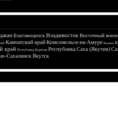
джан
Владивосток
Благовещенск
Восточный воен
Камчатский край
Комсомольск-на-Амуре
К
рай
Корякия
й край
Республика Саха (Якутия)
Са
Республика Бурятия
о-Сахалинск
Якутск