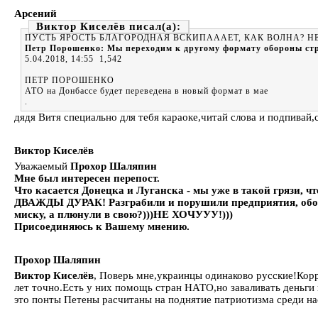
Арсений
Виктор Киселёв
ПУСТЬ ЯРОСТЬ БЛАГОРОДНАЯ ВСКИПАААЕТ, КАК ВОЛНА? Н
Петр Порошенко: Мы переходим к другому формату обороны ст
5.04.2018, 14:55 1,542
ПЕТР ПОРОШЕНКО
АТО на Донбассе будет переведена в новый формат в мае
.
дядя Витя специально для тебя караоке,читай слова и подпивай
Виктор Киселёв
Уважаемый
Прохор Шаляпин
Мне был интересен перепост.
Что касается Донецка и Луганска - мы уже в такой грязи, ч
ДВАЖДЫ ДУРАК! Разграбили и порушили предприятия, оборуд
миску, а плюнули в свою?)))НЕ ХОЧУУУ!)))
Присоединяюсь к Вашему мнению.
Прохор Шаляпин
Виктор Киселёв
, Поверь мне,украинцы одинаково русские!Корр
лет точно.Есть у них помощь стран НАТО,но заваливать деньги 
это понты Петены расчитаны на поднятие патриотизма среди нас