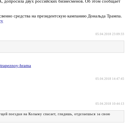
, допросила двух российских бизнесменов. Об этом сообщает
освенно средства на президентскую кампанию Дональда Трампа.
ry
05.04.2018 23:09:33
-trapeznoy-hrama
05.04.2018 14:47:45
05.04.2018 10:44:13
дущей поездки на Колыму спасает, глядишь, отделаешься за свою