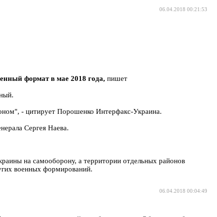
06.04.2018 00:21:53
енный формат в мае 2018 года,
пишет
ный.
оном", - цитирует Порошенко Интерфакс-Украина.
нерала Сергея Наева.
 Украины на самооборону, а территории отдельных районов
угих военных формирований.
06.04.2018 00:04:49