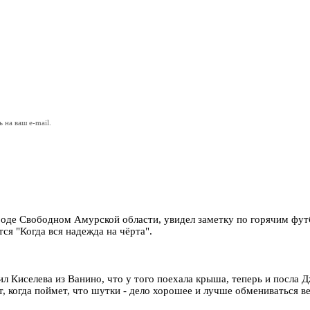
на ваш e-mail.
городе Свободном Амурской области, увидел заметку по горячим ф
тся "Когда вся надежда на чёрта".
л Киселева из Ванино, что у того поехала крыша, теперь и посла 
ет, когда поймет, что шутки - дело хорошее и лучше обмениваться 