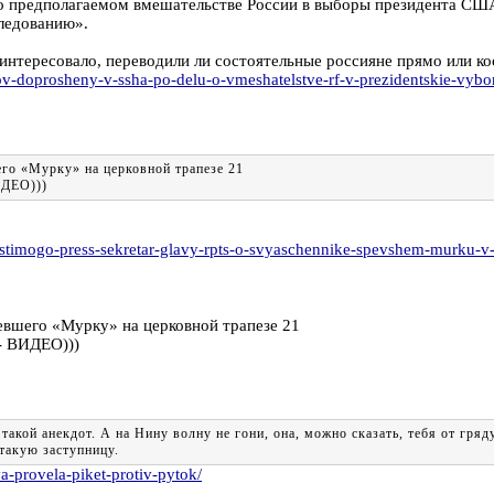
 предполагаемом вмешательстве России в выборы президента США
следованию».
 интересовало, переводили ли состоятельные россияне прямо или к
v-doprosheny-v-ssha-po-delu-o-vmeshatelstve-rf-v-prezidentskie-vybo
го «Мурку» на церковной трапезе 21
ИДЕО)))
stimogo-press-sekretar-glavy-rpts-o-svyaschennike-spevshem-murku-v
евшего «Мурку» на церковной трапезе 21
- ВИДЕО)))
такой анекдот. А на Нину волну не гони, она, можно сказать, тебя от гря
такую заступницу.
a-provela-piket-protiv-pytok/