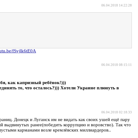
06.04.2018 14:22:28
outu.be/fSvjlk6tE0A
06.04.2018 08:15:11
бя, как капризный ребёнок!)))
инять то, что осталось?))) Хотели Украине плюнуть в
06.04.2018 02:18:33
раниц. Донецк и Луганск им не видать как своих ушей ещё пару
ий выдвинутых ранее(победить коррупцию и воровство). Так что
 пустыми карманами возле кремлёвских миллиардеров..