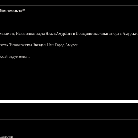
 Комсомольске?!
 явления, Неизвестная карта НижнеАмурЛага и Последние выставки автора в Амурске 
азетах Тихоокеанская Звезда и Наш Город Амурск
сий: задумаемся...
ркологии.