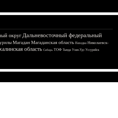
Дальневосточный федеральный
ный округ
Магадан
Магаданская область
урилы
Николаевск-
Находка
халинская область
ТОФ
Тында
Улан-Удэ
Уссурийск
Сибирь