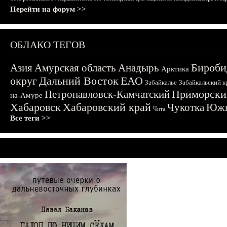
Перейти на форум >>
ОБЛАКО ТЕГОВ
Бироби
Азия
Амурская область
Анадырь
Арктика
округ
Дальний Восток
ЕАО
Забайкалье
Забайкальский к
Приморски
Петропавловск-Камчатский
на-Амуре
Хабаровск
Хабаровский край
Чукотка
Южн
Чита
Все теги >>