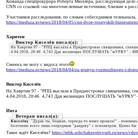
Команда спецпрокурора Роберта Мюллера, расследующая дело о
CNN со ссылкой «на многочисленные источники, близкие к рас
Участников расследования, по словам собеседников телеканала,
https://meduza.io/news/2018/04/05/cnn-dvoe-rossiyskih-biznesmeno
Харитон
Виктор Киселёв
На Хавртии 97 - "РПЦ выслала в Приднестровье священника, спевше
4.04.2018, 20:46 4,743 Ддя желающих ПОСЛУШАТЬ "мУРКУ" - В
Смеюсь не могу с видоса этого
https://meduza.io/news/2018/04/04/za-granyu-vozmozhnogo-i-dopu
Виктор Киселёв
На Хавртии 97 - "РПЦ выслала в Приднестровье священника, сп
4.04.2018, 20:46 4,743 Ддя желающих ПОСЛУШАТЬ "мУРКУ" 
Инга
Ветеран
Киселёву
. "Дурак ты, боцман, торпеда-то мимо прошла!" - помнишь 
болтовню всего лишь очередным "рандеву" с психиатром. Ценил бы 
Такое ждёт Киселёва?
https://mbk.sobchakprotivvseh.ru/news/vdov