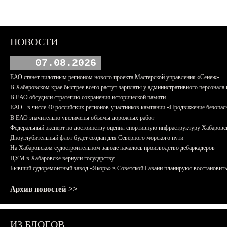
НОВОСТИ
07.08.2026
ЕАО станет пилотным регионом нового проекта Мастерской управления «Сенеж»
В Хабаровском крае быстрее всего растут зарплаты у административного персонала 
В ЕАО обсудили стратегию сохранения исторической памяти
ЕАО - в числе 40 российских регионов-участников кампании «Продвижение безопас
В ЕАО значительно увеличены объемы дорожных работ
Федеральный эксперт по достоинству оценил спортивную инфраструктуру Хабаровс
Дноуглубительный флот будет создан для Северного морского пути
На Хабаровском судостроительном заводе началось производство дебаркадеров
ЦУМ в Хабаровске вернули государству
Бывший судоремонтный завод «Якорь» в Советской Гавани планируют восстановить
Архив новостей >>
ИЗ БЛОГОВ