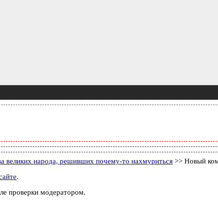
ва великих народа, решивших почему-то нахмуриться
>> Новый ко
сайте
.
ле проверки модератором.