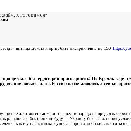
Е ЖДЁМ, А ГОТОВИМСЯ?
раны
,сегодня пятница можно и пригубить писярик или 3 по 150
https://y
то проще было бы территории присоединить! Но Кремль ведёт се
ование повывозили в Россию на металлолом, а сейчас присоед
упция не даст им возможность навести порядок в пределах своих г
как раньше это было они не будут в Украину без выполнения услов
еления как и у нас ватным в уши с-т про то как надо сплотиться с