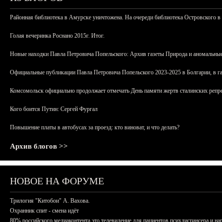
Районная библиотека в Амурске уничтожена. На очереди библиотека Островского в
Голая вечеринка Роснано 2015г. Итог.
Новые находки Павла Петровича Попельского: Архив газеты Природа и аномальные
Официальные публикации Павла Петровича Попельского 2023-2025 в Болгарии, в г
Комсомольск официально продолжает отмечать День памяти жертв сталинских репрес
Кого боится Путин: Сергей Фургал
Повышение платы в автобусах за проезд: кто виноват, и что делать?
Архив блогов >>
НОВОЕ НА ФОРУМЕ
Трилогия "Китобои" А. Вахова.
Охранник спит - смена идёт
80% российского медиаконтента это телевидение для пациентов психдиспансера и на