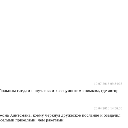
10.07.2018 09:34:05
утбольным следам с шутливым хэллоуинским снимком, где автор
25.04.2018 14:36:58
Джона Хантсмана, коему черкнул дружеское послание и озадачил
веселыми приколами, чем ракетами.