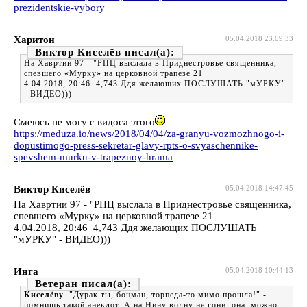
prezidentskie-vybory
Харитон
05.04.2018 23:09:33
Виктор Киселёв
На Хавртии 97 - "РПЦ выслала в Приднестровье священника,
спевшего «Мурку» на церковной трапезе 21
4.04.2018, 20:46 4,743 Ддя желающих ПОСЛУШАТЬ "мУРКУ"
- ВИДЕО)))
Смеюсь не могу с видоса этого
https://meduza.io/news/2018/04/04/za-granyu-vozmozhnogo-i-
dopustimogo-press-sekretar-glavy-rpts-o-svyaschennike-
spevshem-murku-v-trapeznoy-hrama
Виктор Киселёв
05.04.2018 14:47:45
На Хавртии 97 - "РПЦ выслала в Приднестровье священника,
спевшего «Мурку» на церковной трапезе 21
4.04.2018, 20:46 4,743 Ддя желающих ПОСЛУШАТЬ
"мУРКУ" - ВИДЕО)))
Инга
05.04.2018 10:44:13
Ветеран
Киселёву
. "Дурак ты, боцман, торпеда-то мимо прошла!" -
помнишь такой анекдот. А на Нину волну не гони, она, можно