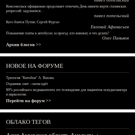
павел попельский
Комсомольск официально продолжает отмечать День памяти жертв сталинских
репрессий: задумаемся...
павел попельский
Кого боится Путин: Сергей Фургал
Евгений Афанасьев
Повышение платы в автобусах за проезд: кто виноват, и что делать?
Олег Паньков
Архив блогов >>
НОВОЕ НА ФОРУМЕ
Трилогия "Китобои" А. Вахова.
Охранник спит - смена идёт
80% российского медиаконтента это телевидение для пациентов психдиспансера
и наркологии.
Перейти на форум >>
ОБЛАКО ТЕГОВ