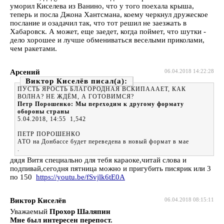
уморил Киселева из Ванино, что у того поехала крыша,
теперь и посла Джона Хантсмана, коему черкнул дружеское
послание и озадачил так, что тот решил не заезжать в
Хабаровск. А может, еще заедет, когда поймет, что шутки -
дело хорошее и лучше обмениваться веселыми приколами,
чем ракетами.
Арсений
06.04.2018 14:22:28
Виктор Киселёв
ПУСТЬ ЯРОСТЬ БЛАГОРОДНАЯ ВСКИПАААЕТ, КАК
ВОЛНА? НЕ ЖДЁМ, А ГОТОВИМСЯ?
Петр Порошенко: Мы переходим к другому формату
обороны страны
5.04.2018, 14:55 1,542
ПЕТР ПОРОШЕНКО
АТО на Донбассе будет переведена в новый формат в мае
.
дядя Витя специально для тебя караоке,читай слова и
подпивай,сегодня пятница можно и пригубить писярик или 3
по 150
https://youtu.be/fSvjlk6tE0A
Виктор Киселёв
06.04.2018 08:15:11
Уважаемый
Прохор Шаляпин
Мне был интересен перепост.