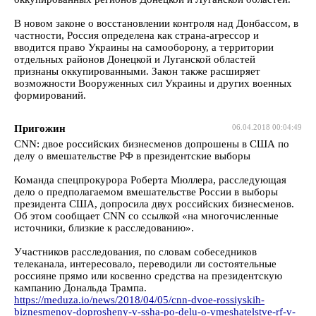
В новом законе о восстановлении контроля над Донбассом, в
частности, Россия определена как страна-агрессор и
вводится право Украины на самооборону, а территории
отдельных районов Донецкой и Луганской областей
признаны оккупированными. Закон также расширяет
возможности Вооруженных сил Украины и других военных
формирований.
Пригожин
06.04.2018 00:04:49
CNN: двое российских бизнесменов допрошены в США по
делу о вмешательстве РФ в президентские выборы
Команда спецпрокурора Роберта Мюллера, расследующая
дело о предполагаемом вмешательстве России в выборы
президента США, допросила двух российских бизнесменов.
Об этом сообщает CNN со ссылкой «на многочисленные
источники, близкие к расследованию».
Участников расследования, по словам собеседников
телеканала, интересовало, переводили ли состоятельные
россияне прямо или косвенно средства на президентскую
кампанию Дональда Трампа.
https://meduza.io/news/2018/04/05/cnn-dvoe-rossiyskih-
biznesmenov-doprosheny-v-ssha-po-delu-o-vmeshatelstve-rf-v-