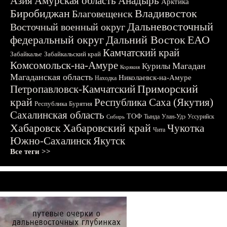
Азия
Амурская область
Анадырь
Арктика
Биробиджан
Владивосток
Благовещенск
Дальневосточный
Восточный военный округ
федеральный округ
Дальний Восток
ЕАО
Камчатский край
Забайкалье
Забайкальский край
Комсомольск-на-Амуре
Магадан
Курилы
Корякия
Магаданская область
Николаевск-на-Амуре
Находка
Приморский
Петропавловск-Камчатский
край
Республика Саха (Якутия)
Республика Бурятия
Сахалинская область
ТОФ
Тында
Улан-Удэ
Уссурийск
Сибирь
Хабаровск
Хабаровский край
Чукотка
Чита
Южно-Сахалинск
Якутск
Все теги >>