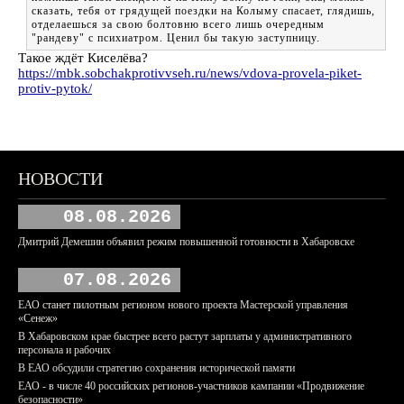
сказать, тебя от грядущей поездки на Колыму спасает, глядишь,
отделаешься за свою болтовню всего лишь очередным
"рандеву" с психиатром. Ценил бы такую заступницу.
Такое ждёт Киселёва?
https://mbk.sobchakprotivvseh.ru/news/vdova-provela-piket-
protiv-pytok/
НОВОСТИ
08.08.2026
Дмитрий Демешин объявил режим повышенной готовности в Хабаровске
07.08.2026
ЕАО станет пилотным регионом нового проекта Мастерской управления
«Сенеж»
В Хабаровском крае быстрее всего растут зарплаты у административного
персонала и рабочих
В ЕАО обсудили стратегию сохранения исторической памяти
ЕАО - в числе 40 российских регионов-участников кампании «Продвижение
безопасности»