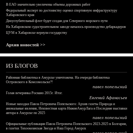
В ЕАО значительно увеличены объемы дорожных работ
Федеральный эксперт по достоинству оценил спортивную инфраструктуру
Хабаровского края
Дноуглубительный флот будет создан для Северного морского пути
На Хабаровском судостроительном заводе началось производство дебаркадеров
ЦУМ в Хабаровске вернули государству
Архив новостей >>
ИЗ БЛОГОВ
Районная библиотека в Амурске уничтожена. На очереди библиотека
Островского в Комсомольске?!
павел попельский
Голая вечеринка Роснано 2015г. Итог.
Евгений Афанасьев
Новые находки Павла Петровича Попельского: Архив газеты Природа и
аномальные явления, Неизвестная карта НижнеАмурЛага и Последние выставки
автора в Амурске по 2025
павел попельский
Официальные публикации Павла Петровича Попельского 2023-2025 в Болгарии,
в газетах Тихоокеанская Звезда и Наш Город Амурск