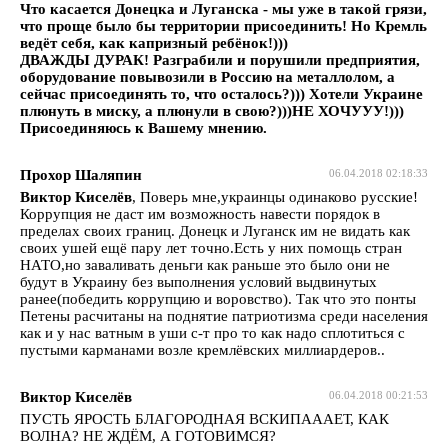
Что касается Донецка и Луганска - мы уже в такой грязи,
что проще было бы территории присоединить! Но Кремль
ведёт себя, как капризный ребёнок!)))
ДВАЖДЫ ДУРАК! Разграбили и порушили предприятия,
оборудование повывозили в Россию на металлолом, а
сейчас присоединять то, что осталось?))) Хотели Украине
плюнуть в миску, а плюнули в свою?)))НЕ ХОЧУУУ!)))
Присоединяюсь к Вашему мнению.
Прохор Шаляпин
06.04.2018 02:18:33
Виктор Киселёв
, Поверь мне,украинцы одинаково русские!
Коррупция не даст им возможность навести порядок в
пределах своих границ. Донецк и Луганск им не видать как
своих ушей ещё пару лет точно.Есть у них помощь стран
НАТО,но заваливать деньги как раньше это было они не
будут в Украину без выполнения условий выдвинутых
ранее(победить коррупцию и воровство). Так что это понты
Петены расчитаны на поднятие патриотизма среди населения
как и у нас ватным в уши с-т про то как надо сплотиться с
пустыми карманами возле кремлёвских миллиардеров..
Виктор Киселёв
06.04.2018 00:21:53
ПУСТЬ ЯРОСТЬ БЛАГОРОДНАЯ ВСКИПАААЕТ, КАК
ВОЛНА? НЕ ЖДЁМ, А ГОТОВИМСЯ?