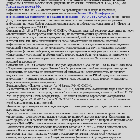
документы к частной собственности редакции не относятся, согласно ст.ст. 1275, 1276, 1306
Гражданского кодекса РФ
.
Согласно ч.2. п.3. ст.17 «Ответственность за правонарушения в сфере информации,
информационных технологий и защиты информации»
Закона РФ «Об информации,
информационных технологиях и о защите информации» (ФЗ-149 от 27.07.06 г.)
архив «Дебри-
ДВ», хранящий информацию, гражданско-правовую ответственность за распространение
информации не несет. Сайт и редакция основываются и работают на основании ст.8 «Право на
доступ к информации» ФЗ-149.
Согласно пп.3,4,6 ст.57 Закона РФ «О СМИ», «Редакция, главный редактор, журналист не несут
ответственности за распространение сведений, не соответствующих действительности и
порочащих честь и достоинство граждан и организаций, либо ущемляющих права и законные
интересы граждан, либо представляющих собой злоупотребление свободой массовой
информации и (или) правами журналиста: ...если они являются дословным воспроизведением
сообщений и материалов или их фрагментов, распространенных другим средством массовой
информации (а также сообщения, переданные в пресс-релизах и информация государственных,
общественных организаций и объединений), которое может быть установлено и привлечено к
ответственности за данное нарушение законодательства Российской Федерации о средствах
массовой информации».
Согласно абз.3, п.13 Постановления Пленума Верховного Суда РФ №16 от 15 июня 2010 года
«О практике применения судами Закона РФ «О средствах массовой информации», «по делам,
вытекающим из содержания распространенной информации, распространитель не является
надлежащим ответчиком, поскольку исходя из положений Закона РФ «О средствах массовой
информации» не вправе вмешиваться в деятельность редакции, в ходе которой определяется
содержание сообщений и материалов».
Воспользуйтесь «Правом на ответ» (ст.46 Закона РФ «О СМИ»).
«В соответствии с положением ч.3 ст.196 ГПК РФ, обязанность компенсации морального вреда
подлежит возложению на авторов, а по опубликованию опровержения, в порядке ч.2 ст.152 ГК
РФ - на учредителя и главного редактор», - из апелляционного определения Хабаровского
краевого суда от 22.08.2012 г. (дело №33-5325/2012) председательствующего И.И.Куликовой,
судей С.И.Дорожко, Н.В.Пестовой.
Мнения авторов материалов не всегда совпадают с позицией редакции. Редакция не вступает в
переписку с авторами.
Редакция не несет ответственность за содержание внешних ссылок и комментариев. За них
ответственны, соответственно, исключительно их правообладатели и авторы. Комментарии на
сайте приравнены к выражению мнения. Блоги и форум не входят в электронное периодическое
издание «Дебри-ДВ», ответственность за достоверность и наполняемость несут авторы.
Политические опросы/голосования проводятся согласно ч.2. ст.46 «Опросы общественного
мнения» Федерального закона от 12.06.2002 г. № 67-ФЗ «Об основных гарантиях
избирательных прав и права на участие в референдуме граждан Российской Федерации»;
считать, там где не указано: лицо (лица), заказавшее (заказавших) проведение опроса и