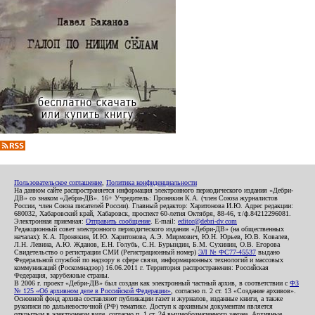
Пользовательское соглашение
,
Политика конфиденциальности
На данном сайте распространяется информация электронного периодического издания «Дебри-
ДВ» со знаком «Дебри-ДВ». 16+ Учредитель: Пронякин К.А. (член Союза журналистов
России, член Союза писателей России). Главный редактор: Харитонова И.Ю. Адрес редакции:
680032, Хабаровский край, Хабаровск, проспект 60-летия Октября, 88-46, т./ф.84212296081.
Электронная приемная:
Отправить сообщение
. E-mail:
editor@debri-dv.com
Редакционный совет электронного периодического издания «Дебри-ДВ» (на общественных
началах): К.А. Пронякин, И.Ю. Харитонова, А.Э. Мирмович, Ю.Н. Юрьев, Ю.В. Ковалев,
Л.Н. Левина, А.Ю. Жданов, Е.Н. Голубь, С.Н. Бурындин, Б.М. Сухинин, О.В. Егорова
Свидетельство о регистрации СМИ (Регистрационный номер)
ЭЛ № ФС77-45537
выдано
Федеральной службой по надзору в сфере связи, информационных технологий и массовых
коммуникаций (Роскомнадзор) 16.06.2011 г. Территория распространения: Российская
Федерация, зарубежные страны.
В 2006 г. проект «Дебри-ДВ» был создан как электронный частный архив, в соответствии с
ФЗ
№ 125 «Об архивном деле в Российской Федерации»
, согласно п. 2 ст. 13 «Создание архивов».
Основной фонд архива составляют публикации газет и журналов, изданные книги, а также
рукописи по дальневосточной (РФ) тематике. Доступ к архивным документам является
открытым в электронном виде, согласно п. 1 ст. 24 вышеобозначенного закона. Архивные