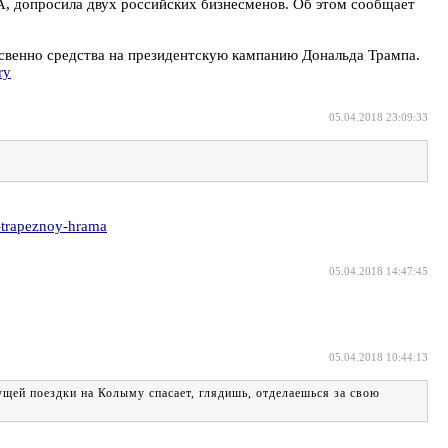
, допросила двух российских бизнесменов. Об этом сообщает
освенно средства на президентскую кампанию Дональда Трампа.
ry
05.04.2018 23:09:33
-trapeznoy-hrama
05.04.2018 14:47:45
05.04.2018 10:44:13
дущей поездки на Колыму спасает, глядишь, отделаешься за свою