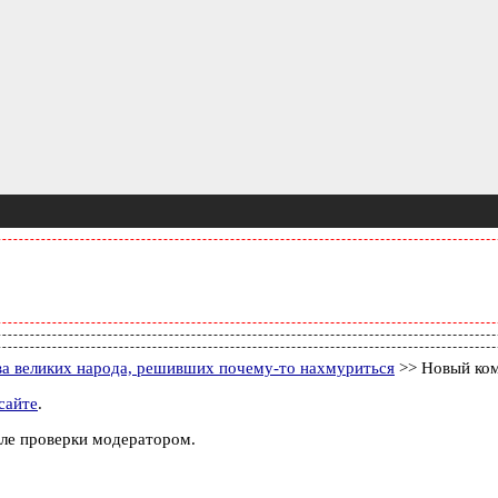
ва великих народа, решивших почему-то нахмуриться
>> Новый ко
сайте
.
ле проверки модератором.