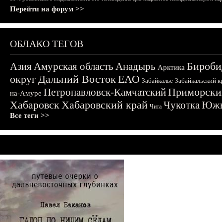
Перейти на форум >>
ОБЛАКО ТЕГОВ
Бироби
Азия
Амурская область
Анадырь
Арктика
округ
Дальний Восток
ЕАО
Забайкалье
Забайкальский к
Приморски
Петропавловск-Камчатский
на-Амуре
Хабаровск
Хабаровский край
Чукотка
Южн
Чита
Все теги >>