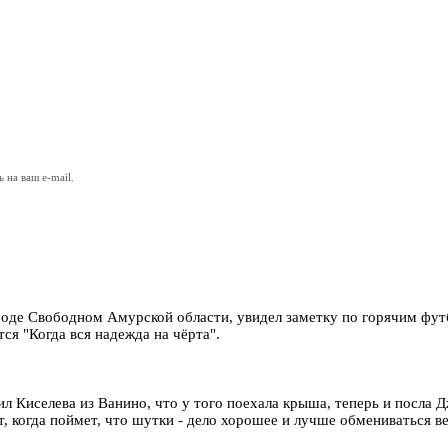
на ваш e-mail.
городе Свободном Амурской области, увидел заметку по горячим ф
тся "Когда вся надежда на чёрта".
л Киселева из Ванино, что у того поехала крыша, теперь и посла 
ет, когда поймет, что шутки - дело хорошее и лучше обмениваться 