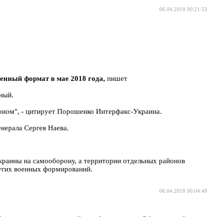
06.04.2018 00:21:53
енный формат в мае 2018 года,
пишет
ный.
оном", - цитирует Порошенко Интерфакс-Украина.
нерала Сергея Наева.
 Украины на самооборону, а территории отдельных районов
угих военных формирований.
06.04.2018 00:04:49