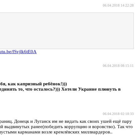
06.04.2018 14:22:28
outu.be/fSvjlk6tE0A
06.04.2018 08:15:11
бя, как капризный ребёнок!)))
инять то, что осталось?))) Хотели Украине плюнуть в
06.04.2018 02:18:33
раниц. Донецк и Луганск им не видать как своих ушей ещё пару
ий выдвинутых ранее(победить коррупцию и воровство). Так что
 пустыми карманами возле кремлёвских миллиардеров..