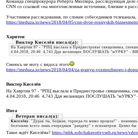
Команда спецпрокурора Роберта Мюллера, расследующая дело о
CNN со ссылкой «на многочисленные источники, близкие к рас
Участников расследования, по словам собеседников телеканала,
https://meduza.io/news/2018/04/05/cnn-dvoe-rossiyskih-biznesmeno
Харитон
Виктор Киселёв
На Хавртии 97 - "РПЦ выслала в Приднестровье священника, спевше
4.04.2018, 20:46 4,743 Ддя желающих ПОСЛУШАТЬ "мУРКУ" - В
Смеюсь не могу с видоса этого
https://meduza.io/news/2018/04/04/za-granyu-vozmozhnogo-i-dopu
Виктор Киселёв
На Хавртии 97 - "РПЦ выслала в Приднестровье священника, сп
4.04.2018, 20:46 4,743 Ддя желающих ПОСЛУШАТЬ "мУРКУ" 
Инга
Ветеран
Киселёву
. "Дурак ты, боцман, торпеда-то мимо прошла!" - помнишь 
болтовню всего лишь очередным "рандеву" с психиатром. Ценил бы 
Такое ждёт Киселёва?
https://mbk.sobchakprotivvseh.ru/news/vdov