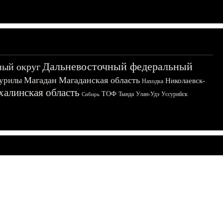
Дальневосточный федеральный
ный округ
Магадан
Магаданская область
урилы
Николаевск-
Находка
халинская область
ТОФ
Тында
Улан-Удэ
Уссурийск
Сибирь