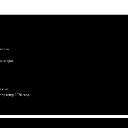
ности»
кого края
м крае
 до конца 2026 года