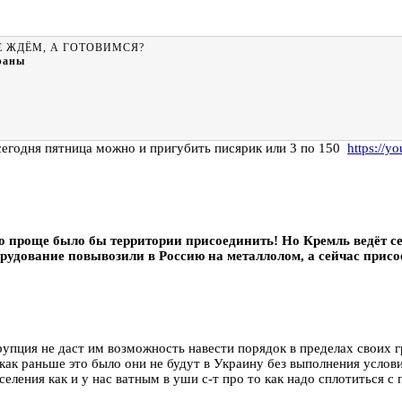
Е ЖДЁМ, А ГОТОВИМСЯ?
раны
,сегодня пятница можно и пригубить писярик или 3 по 150
https://y
то проще было бы территории присоединить! Но Кремль ведёт се
ование повывозили в Россию на металлолом, а сейчас присоед
упция не даст им возможность навести порядок в пределах своих г
как раньше это было они не будут в Украину без выполнения услов
еления как и у нас ватным в уши с-т про то как надо сплотиться с