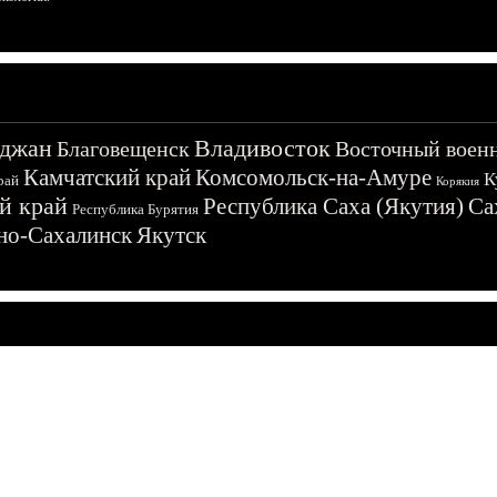
джан
Владивосток
Благовещенск
Восточный воен
Камчатский край
Комсомольск-на-Амуре
К
рай
Корякия
й край
Республика Саха (Якутия)
Са
Республика Бурятия
о-Сахалинск
Якутск