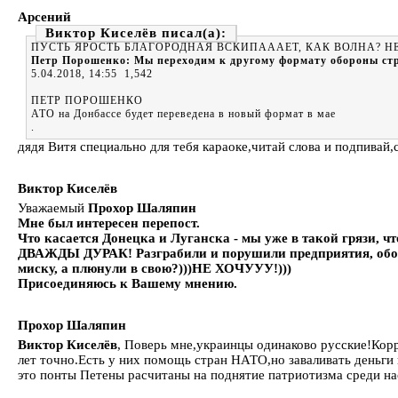
Арсений
Виктор Киселёв
ПУСТЬ ЯРОСТЬ БЛАГОРОДНАЯ ВСКИПАААЕТ, КАК ВОЛНА? Н
Петр Порошенко: Мы переходим к другому формату обороны ст
5.04.2018, 14:55 1,542
ПЕТР ПОРОШЕНКО
АТО на Донбассе будет переведена в новый формат в мае
.
дядя Витя специально для тебя караоке,читай слова и подпивай
Виктор Киселёв
Уважаемый
Прохор Шаляпин
Мне был интересен перепост.
Что касается Донецка и Луганска - мы уже в такой грязи, ч
ДВАЖДЫ ДУРАК! Разграбили и порушили предприятия, оборуд
миску, а плюнули в свою?)))НЕ ХОЧУУУ!)))
Присоединяюсь к Вашему мнению.
Прохор Шаляпин
Виктор Киселёв
, Поверь мне,украинцы одинаково русские!Корр
лет точно.Есть у них помощь стран НАТО,но заваливать деньги 
это понты Петены расчитаны на поднятие патриотизма среди нас