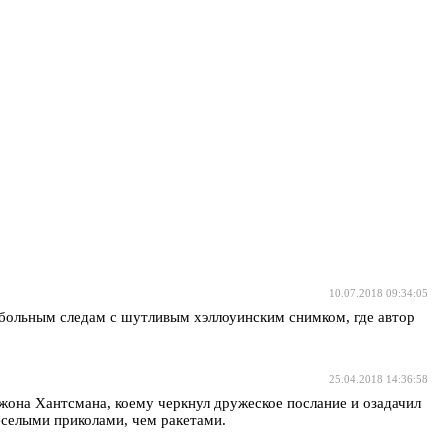
10.07.2018 09:34:05
утбольным следам с шутливым хэллоуинским снимком, где автор
25.04.2018 14:36:58
Джона Хантсмана, коему черкнул дружеское послание и озадачил
веселыми приколами, чем ракетами.