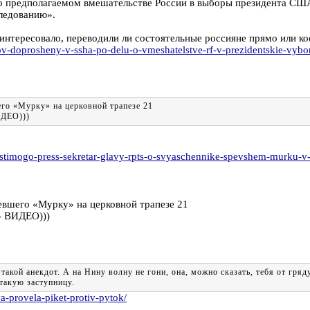
 предполагаемом вмешательстве России в выборы президента США
следованию».
 интересовало, переводили ли состоятельные россияне прямо или к
v-doprosheny-v-ssha-po-delu-o-vmeshatelstve-rf-v-prezidentskie-vybo
го «Мурку» на церковной трапезе 21
ИДЕО)))
stimogo-press-sekretar-glavy-rpts-o-svyaschennike-spevshem-murku-v
евшего «Мурку» на церковной трапезе 21
- ВИДЕО)))
такой анекдот. А на Нину волну не гони, она, можно сказать, тебя от гря
такую заступницу.
a-provela-piket-protiv-pytok/