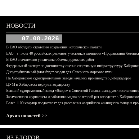
НОВОСТИ
07.08.2026
В ЕАО обсудили стратегию сохранения исторической памяти
ЕАО - в числе 40 российских регионов-участников кампании «Продвижение безопас
В ЕАО значительно увеличены объемы дорожных работ
Федеральный эксперт по достоинству оценил спортивную инфраструктуру Хабаровс
Дноуглубительный флот будет создан для Северного морского пути
На Хабаровском судостроительном заводе началось производство дебаркадеров
ЦУМ в Хабаровске вернули государству
Бывший судоремонтный завод «Якорь» в Советской Гавани планируют восстановить
Заслуженного журналиста и работника медиа во второй раз определят в Хабаровско
Более 1100 квартир предоставят для расселения аварийного жилищного фонда в крае
Архив новостей >>
ИЗ БЛОГОВ