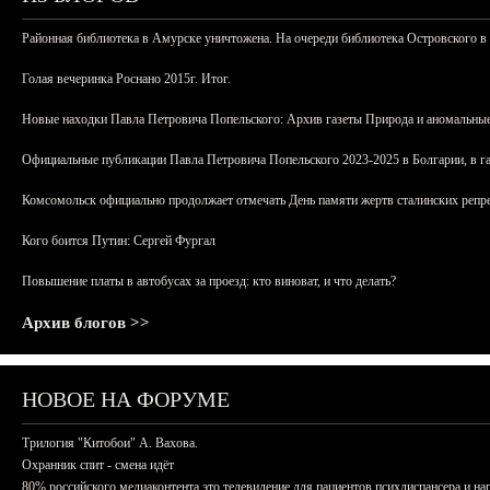
Районная библиотека в Амурске уничтожена. На очереди библиотека Островского в
Голая вечеринка Роснано 2015г. Итог.
Новые находки Павла Петровича Попельского: Архив газеты Природа и аномальные
Официальные публикации Павла Петровича Попельского 2023-2025 в Болгарии, в г
Комсомольск официально продолжает отмечать День памяти жертв сталинских репрес
Кого боится Путин: Сергей Фургал
Повышение платы в автобусах за проезд: кто виноват, и что делать?
Архив блогов >>
НОВОЕ НА ФОРУМЕ
Трилогия "Китобои" А. Вахова.
Охранник спит - смена идёт
80% российского медиаконтента это телевидение для пациентов психдиспансера и на