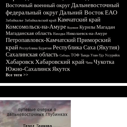
Дальневосточный
Восточный военный округ
федеральный округ
Дальний Восток
ЕАО
Камчатский край
Забайкалье
Забайкальский край
Комсомольск-на-Амуре
Магадан
Курилы
Корякия
Магаданская область
Николаевск-на-Амуре
Находка
Приморский
Петропавловск-Камчатский
край
Республика Саха (Якутия)
Республика Бурятия
Сахалинская область
ТОФ
Тында
Улан-Удэ
Уссурийск
Сибирь
Хабаровск
Хабаровский край
Чукотка
Чита
Южно-Сахалинск
Якутск
Все теги >>