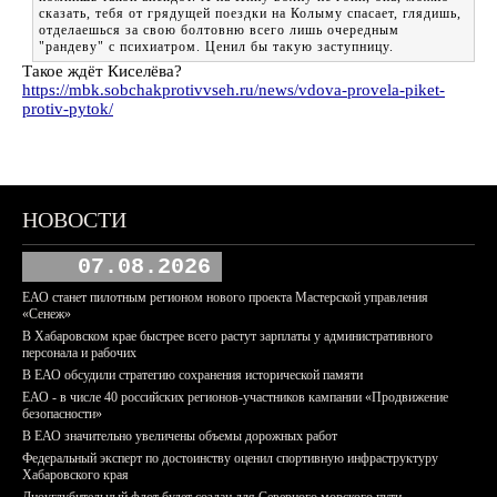
сказать, тебя от грядущей поездки на Колыму спасает, глядишь,
отделаешься за свою болтовню всего лишь очередным
"рандеву" с психиатром. Ценил бы такую заступницу.
Такое ждёт Киселёва?
https://mbk.sobchakprotivvseh.ru/news/vdova-provela-piket-
protiv-pytok/
НОВОСТИ
07.08.2026
ЕАО станет пилотным регионом нового проекта Мастерской управления
«Сенеж»
В Хабаровском крае быстрее всего растут зарплаты у административного
персонала и рабочих
В ЕАО обсудили стратегию сохранения исторической памяти
ЕАО - в числе 40 российских регионов-участников кампании «Продвижение
безопасности»
В ЕАО значительно увеличены объемы дорожных работ
Федеральный эксперт по достоинству оценил спортивную инфраструктуру
Хабаровского края