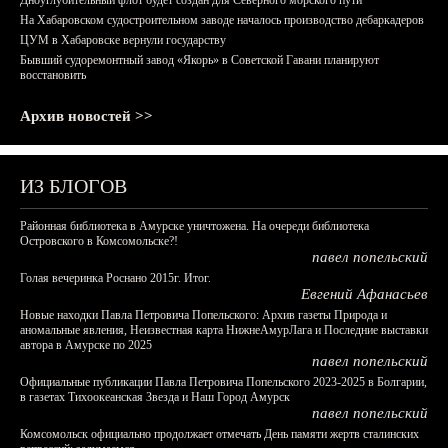
Дноуглубительный флот будет создан для Северного морского пути
На Хабаровском судостроительном заводе началось производство дебаркадеров
ЦУМ в Хабаровске вернули государству
Бывший судоремонтный завод «Якорь» в Советской Гавани планируют
восстановить
Архив новостей >>
ИЗ БЛОГОВ
Районная библиотека в Амурске уничтожена. На очереди библиотека
Островского в Комсомольске?!
павел попельский
Голая вечеринка Роснано 2015г. Итог.
Евгений Афанасьев
Новые находки Павла Петровича Попельского: Архив газеты Природа и
аномальные явления, Неизвестная карта НижнеАмурЛага и Последние выставки
автора в Амурске по 2025
павел попельский
Официальные публикации Павла Петровича Попельского 2023-2025 в Болгарии,
в газетах Тихоокеанская Звезда и Наш Город Амурск
павел попельский
Комсомольск официально продолжает отмечать День памяти жертв сталинских