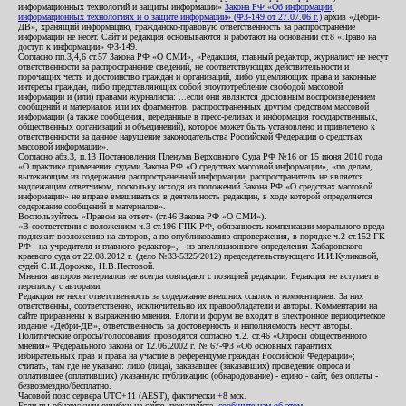
информационных технологий и защиты информации»
Закона РФ «Об информации,
информационных технологиях и о защите информации» (ФЗ-149 от 27.07.06 г.)
архив «Дебри-
ДВ», хранящий информацию, гражданско-правовую ответственность за распространение
информации не несет. Сайт и редакция основываются и работают на основании ст.8 «Право на
доступ к информации» ФЗ-149.
Согласно пп.3,4,6 ст.57 Закона РФ «О СМИ», «Редакция, главный редактор, журналист не несут
ответственности за распространение сведений, не соответствующих действительности и
порочащих честь и достоинство граждан и организаций, либо ущемляющих права и законные
интересы граждан, либо представляющих собой злоупотребление свободой массовой
информации и (или) правами журналиста: ...если они являются дословным воспроизведением
сообщений и материалов или их фрагментов, распространенных другим средством массовой
информации (а также сообщения, переданные в пресс-релизах и информация государственных,
общественных организаций и объединений), которое может быть установлено и привлечено к
ответственности за данное нарушение законодательства Российской Федерации о средствах
массовой информации».
Согласно абз.3, п.13 Постановления Пленума Верховного Суда РФ №16 от 15 июня 2010 года
«О практике применения судами Закона РФ «О средствах массовой информации», «по делам,
вытекающим из содержания распространенной информации, распространитель не является
надлежащим ответчиком, поскольку исходя из положений Закона РФ «О средствах массовой
информации» не вправе вмешиваться в деятельность редакции, в ходе которой определяется
содержание сообщений и материалов».
Воспользуйтесь «Правом на ответ» (ст.46 Закона РФ «О СМИ»).
«В соответствии с положением ч.3 ст.196 ГПК РФ, обязанность компенсации морального вреда
подлежит возложению на авторов, а по опубликованию опровержения, в порядке ч.2 ст.152 ГК
РФ - на учредителя и главного редактор», - из апелляционного определения Хабаровского
краевого суда от 22.08.2012 г. (дело №33-5325/2012) председательствующего И.И.Куликовой,
судей С.И.Дорожко, Н.В.Пестовой.
Мнения авторов материалов не всегда совпадают с позицией редакции. Редакция не вступает в
переписку с авторами.
Редакция не несет ответственность за содержание внешних ссылок и комментариев. За них
ответственны, соответственно, исключительно их правообладатели и авторы. Комментарии на
сайте приравнены к выражению мнения. Блоги и форум не входят в электронное периодическое
издание «Дебри-ДВ», ответственность за достоверность и наполняемость несут авторы.
Политические опросы/голосования проводятся согласно ч.2. ст.46 «Опросы общественного
мнения» Федерального закона от 12.06.2002 г. № 67-ФЗ «Об основных гарантиях
избирательных прав и права на участие в референдуме граждан Российской Федерации»;
считать, там где не указано: лицо (лица), заказавшее (заказавших) проведение опроса и
оплатившее (оплативших) указанную публикацию (обнародование) - едино - сайт, без оплаты -
безвозмездно/бесплатно.
Часовой пояс сервера UTC+11 (AEST), фактически +8 мск.
Если вы обнаружили ошибки на сайте, пожалуйста,
сообщите нам об этом
.