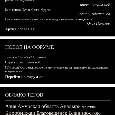
репрессий: задумаемся...
павел попельский
Кого боится Путин: Сергей Фургал
Евгений Афанасьев
Повышение платы в автобусах за проезд: кто виноват, и что делать?
Олег Паньков
Архив блогов >>
НОВОЕ НА ФОРУМЕ
Трилогия "Китобои" А. Вахова.
Охранник спит - смена идёт
80% российского медиаконтента это телевидение для пациентов психдиспансера
и наркологии.
Перейти на форум >>
ОБЛАКО ТЕГОВ
Азия
Амурская область
Анадырь
Арктика
Биробиджан
Владивосток
Благовещенск