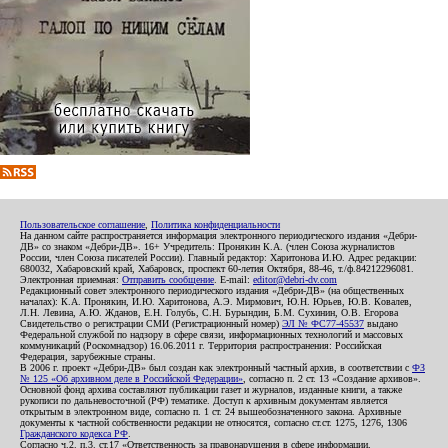
Пользовательское соглашение
,
Политика конфиденциальности
На данном сайте распространяется информация электронного периодического издания «Дебри-
ДВ» со знаком «Дебри-ДВ». 16+ Учредитель: Пронякин К.А. (член Союза журналистов
России, член Союза писателей России). Главный редактор: Харитонова И.Ю. Адрес редакции:
680032, Хабаровский край, Хабаровск, проспект 60-летия Октября, 88-46, т./ф.84212296081.
Электронная приемная:
Отправить сообщение
. E-mail:
editor@debri-dv.com
Редакционный совет электронного периодического издания «Дебри-ДВ» (на общественных
началах): К.А. Пронякин, И.Ю. Харитонова, А.Э. Мирмович, Ю.Н. Юрьев, Ю.В. Ковалев,
Л.Н. Левина, А.Ю. Жданов, Е.Н. Голубь, С.Н. Бурындин, Б.М. Сухинин, О.В. Егорова
Свидетельство о регистрации СМИ (Регистрационный номер)
ЭЛ № ФС77-45537
выдано
Федеральной службой по надзору в сфере связи, информационных технологий и массовых
коммуникаций (Роскомнадзор) 16.06.2011 г. Территория распространения: Российская
Федерация, зарубежные страны.
В 2006 г. проект «Дебри-ДВ» был создан как электронный частный архив, в соответствии с
ФЗ
№ 125 «Об архивном деле в Российской Федерации»
, согласно п. 2 ст. 13 «Создание архивов».
Основной фонд архива составляют публикации газет и журналов, изданные книги, а также
рукописи по дальневосточной (РФ) тематике. Доступ к архивным документам является
открытым в электронном виде, согласно п. 1 ст. 24 вышеобозначенного закона. Архивные
документы к частной собственности редакции не относятся, согласно ст.ст. 1275, 1276, 1306
Гражданского кодекса РФ
.
Согласно ч.2. п.3. ст.17 «Ответственность за правонарушения в сфере информации,