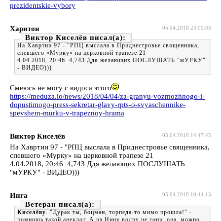
prezidentskie-vybory
Харитон
05.04.2018 23:09:33
Виктор Киселёв
На Хавртии 97 - "РПЦ выслала в Приднестровье священника,
спевшего «Мурку» на церковной трапезе 21
4.04.2018, 20:46 4,743 Ддя желающих ПОСЛУШАТЬ "мУРКУ"
- ВИДЕО)))
Смеюсь не могу с видоса этого
https://meduza.io/news/2018/04/04/za-granyu-vozmozhnogo-i-
dopustimogo-press-sekretar-glavy-rpts-o-svyaschennike-
spevshem-murku-v-trapeznoy-hrama
Виктор Киселёв
05.04.2018 14:47:45
На Хавртии 97 - "РПЦ выслала в Приднестровье священника,
спевшего «Мурку» на церковной трапезе 21
4.04.2018, 20:46 4,743 Ддя желающих ПОСЛУШАТЬ
"мУРКУ" - ВИДЕО)))
Инга
05.04.2018 10:44:13
Ветеран
Киселёву
. "Дурак ты, боцман, торпеда-то мимо прошла!" -
помнишь такой анекдот. А на Нину волну не гони, она, можно