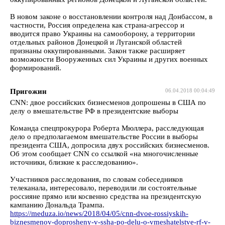
В новом законе о восстановлении контроля над Донбассом, в
частности, Россия определена как страна-агрессор и
вводится право Украины на самооборону, а территории
отдельных районов Донецкой и Луганской областей
признаны оккупированными. Закон также расширяет
возможности Вооруженных сил Украины и других военных
формирований.
Пригожин
06.04.2018 00:04:49
CNN: двое российских бизнесменов допрошены в США по
делу о вмешательстве РФ в президентские выборы
Команда спецпрокурора Роберта Мюллера, расследующая
дело о предполагаемом вмешательстве России в выборы
президента США, допросила двух российских бизнесменов.
Об этом сообщает CNN со ссылкой «на многочисленные
источники, близкие к расследованию».
Участников расследования, по словам собеседников
телеканала, интересовало, переводили ли состоятельные
россияне прямо или косвенно средства на президентскую
кампанию Дональда Трампа.
https://meduza.io/news/2018/04/05/cnn-dvoe-rossiyskih-
biznesmenov-doprosheny-v-ssha-po-delu-o-vmeshatelstve-rf-v-