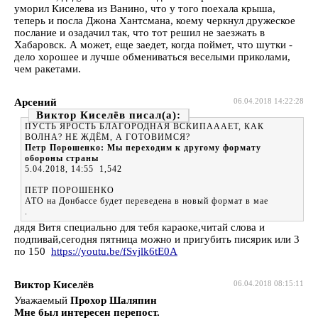
уморил Киселева из Ванино, что у того поехала крыша,
теперь и посла Джона Хантсмана, коему черкнул дружеское
послание и озадачил так, что тот решил не заезжать в
Хабаровск. А может, еще заедет, когда поймет, что шутки -
дело хорошее и лучше обмениваться веселыми приколами,
чем ракетами.
Арсений
06.04.2018 14:22:28
Виктор Киселёв
ПУСТЬ ЯРОСТЬ БЛАГОРОДНАЯ ВСКИПАААЕТ, КАК
ВОЛНА? НЕ ЖДЁМ, А ГОТОВИМСЯ?
Петр Порошенко: Мы переходим к другому формату
обороны страны
5.04.2018, 14:55 1,542
ПЕТР ПОРОШЕНКО
АТО на Донбассе будет переведена в новый формат в мае
.
дядя Витя специально для тебя караоке,читай слова и
подпивай,сегодня пятница можно и пригубить писярик или 3
по 150
https://youtu.be/fSvjlk6tE0A
Виктор Киселёв
06.04.2018 08:15:11
Уважаемый
Прохор Шаляпин
Мне был интересен перепост.