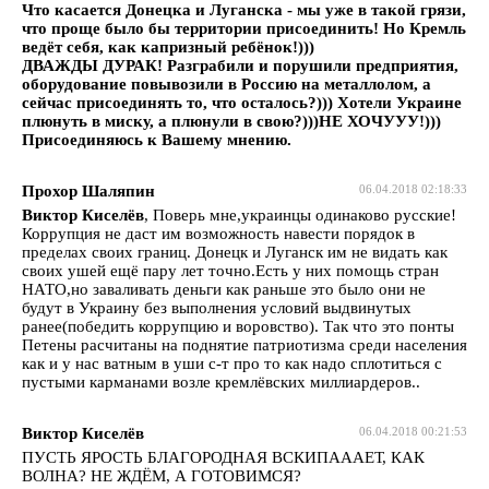
Что касается Донецка и Луганска - мы уже в такой грязи,
что проще было бы территории присоединить! Но Кремль
ведёт себя, как капризный ребёнок!)))
ДВАЖДЫ ДУРАК! Разграбили и порушили предприятия,
оборудование повывозили в Россию на металлолом, а
сейчас присоединять то, что осталось?))) Хотели Украине
плюнуть в миску, а плюнули в свою?)))НЕ ХОЧУУУ!)))
Присоединяюсь к Вашему мнению.
Прохор Шаляпин
06.04.2018 02:18:33
Виктор Киселёв
, Поверь мне,украинцы одинаково русские!
Коррупция не даст им возможность навести порядок в
пределах своих границ. Донецк и Луганск им не видать как
своих ушей ещё пару лет точно.Есть у них помощь стран
НАТО,но заваливать деньги как раньше это было они не
будут в Украину без выполнения условий выдвинутых
ранее(победить коррупцию и воровство). Так что это понты
Петены расчитаны на поднятие патриотизма среди населения
как и у нас ватным в уши с-т про то как надо сплотиться с
пустыми карманами возле кремлёвских миллиардеров..
Виктор Киселёв
06.04.2018 00:21:53
ПУСТЬ ЯРОСТЬ БЛАГОРОДНАЯ ВСКИПАААЕТ, КАК
ВОЛНА? НЕ ЖДЁМ, А ГОТОВИМСЯ?