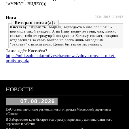
"мУРКУ" - ВИДЕО)))
Инга
05.04.2018 10:44:13
Ветеран
Киселёву
. "Дурак ты, боцман, торпеда-то мимо прошла!" -
помнишь такой анекдот. А на Нину волну не гони, она, можно
сказать, тебя от грядущей поездки на Колыму спасает, глядишь,
отделаешься за свою болтовню всего лишь очередным
"рандеву" с психиатром. Ценил бы такую заступницу.
Такое ждёт Киселёва?
https://mbk.sobchakprotivvseh.ru/news/vdova-provela-piket-
protiv-pytok/
НОВОСТИ
07.08.2026
ЕАО станет пилотным регионом нового проекта Мастерской управления
«Сенеж»
В Хабаровском крае быстрее всего растут зарплаты у административного
персонала и рабочих