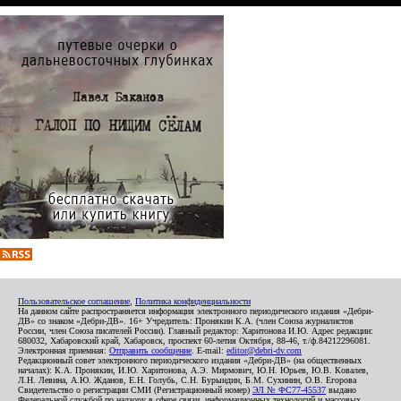
Пользовательское соглашение
,
Политика конфиденциальности
На данном сайте распространяется информация электронного периодического издания «Дебри-
ДВ» со знаком «Дебри-ДВ». 16+ Учредитель: Пронякин К.А. (член Союза журналистов
России, член Союза писателей России). Главный редактор: Харитонова И.Ю. Адрес редакции:
680032, Хабаровский край, Хабаровск, проспект 60-летия Октября, 88-46, т./ф.84212296081.
Электронная приемная:
Отправить сообщение
. E-mail:
editor@debri-dv.com
Редакционный совет электронного периодического издания «Дебри-ДВ» (на общественных
началах): К.А. Пронякин, И.Ю. Харитонова, А.Э. Мирмович, Ю.Н. Юрьев, Ю.В. Ковалев,
Л.Н. Левина, А.Ю. Жданов, Е.Н. Голубь, С.Н. Бурындин, Б.М. Сухинин, О.В. Егорова
Свидетельство о регистрации СМИ (Регистрационный номер)
ЭЛ № ФС77-45537
выдано
Федеральной службой по надзору в сфере связи, информационных технологий и массовых