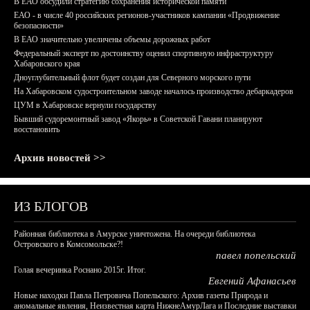
В ЕАО обсудили стратегию сохранения исторической памяти
ЕАО - в числе 40 российских регионов-участников кампании «Продвижение
безопасности»
В ЕАО значительно увеличены объемы дорожных работ
Федеральный эксперт по достоинству оценил спортивную инфраструктуру
Хабаровского края
Дноуглубительный флот будет создан для Северного морского пути
На Хабаровском судостроительном заводе началось производство дебаркадеров
ЦУМ в Хабаровске вернули государству
Бывший судоремонтный завод «Якорь» в Советской Гавани планируют
восстановить
Архив новостей >>
ИЗ БЛОГОВ
Районная библиотека в Амурске уничтожена. На очереди библиотека
Островского в Комсомольске?!
павел попельский
Голая вечеринка Роснано 2015г. Итог.
Евгений Афанасьев
Новые находки Павла Петровича Попельского: Архив газеты Природа и
аномальные явления, Неизвестная карта НижнеАмурЛага и Последние выставки