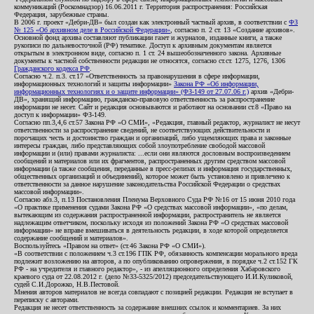
коммуникаций (Роскомнадзор) 16.06.2011 г. Территория распространения: Российская
Федерация, зарубежные страны.
В 2006 г. проект «Дебри-ДВ» был создан как электронный частный архив, в соответствии с
ФЗ
№ 125 «Об архивном деле в Российской Федерации»
, согласно п. 2 ст. 13 «Создание архивов».
Основной фонд архива составляют публикации газет и журналов, изданные книги, а также
рукописи по дальневосточной (РФ) тематике. Доступ к архивным документам является
открытым в электронном виде, согласно п. 1 ст. 24 вышеобозначенного закона. Архивные
документы к частной собственности редакции не относятся, согласно ст.ст. 1275, 1276, 1306
Гражданского кодекса РФ
.
Согласно ч.2. п.3. ст.17 «Ответственность за правонарушения в сфере информации,
информационных технологий и защиты информации»
Закона РФ «Об информации,
информационных технологиях и о защите информации» (ФЗ-149 от 27.07.06 г.)
архив «Дебри-
ДВ», хранящий информацию, гражданско-правовую ответственность за распространение
информации не несет. Сайт и редакция основываются и работают на основании ст.8 «Право на
доступ к информации» ФЗ-149.
Согласно пп.3,4,6 ст.57 Закона РФ «О СМИ», «Редакция, главный редактор, журналист не несут
ответственности за распространение сведений, не соответствующих действительности и
порочащих честь и достоинство граждан и организаций, либо ущемляющих права и законные
интересы граждан, либо представляющих собой злоупотребление свободой массовой
информации и (или) правами журналиста: ...если они являются дословным воспроизведением
сообщений и материалов или их фрагментов, распространенных другим средством массовой
информации (а также сообщения, переданные в пресс-релизах и информация государственных,
общественных организаций и объединений), которое может быть установлено и привлечено к
ответственности за данное нарушение законодательства Российской Федерации о средствах
массовой информации».
Согласно абз.3, п.13 Постановления Пленума Верховного Суда РФ №16 от 15 июня 2010 года
«О практике применения судами Закона РФ «О средствах массовой информации», «по делам,
вытекающим из содержания распространенной информации, распространитель не является
надлежащим ответчиком, поскольку исходя из положений Закона РФ «О средствах массовой
информации» не вправе вмешиваться в деятельность редакции, в ходе которой определяется
содержание сообщений и материалов».
Воспользуйтесь «Правом на ответ» (ст.46 Закона РФ «О СМИ»).
«В соответствии с положением ч.3 ст.196 ГПК РФ, обязанность компенсации морального вреда
подлежит возложению на авторов, а по опубликованию опровержения, в порядке ч.2 ст.152 ГК
РФ - на учредителя и главного редактор», - из апелляционного определения Хабаровского
краевого суда от 22.08.2012 г. (дело №33-5325/2012) председательствующего И.И.Куликовой,
судей С.И.Дорожко, Н.В.Пестовой.
Мнения авторов материалов не всегда совпадают с позицией редакции. Редакция не вступает в
переписку с авторами.
Редакция не несет ответственность за содержание внешних ссылок и комментариев. За них