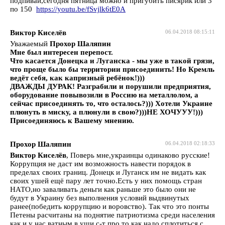
подпивай,сегодня пятница можно и пригубить писярик или 3
по 150
https://youtu.be/fSvjlk6tE0A
Виктор Киселёв
06.04.2018 08:15:11
Уважаемый
Прохор Шаляпин
Мне был интересен перепост.
Что касается Донецка и Луганска - мы уже в такой грязи,
что проще было бы территории присоединить! Но Кремль
ведёт себя, как капризный ребёнок!)))
ДВАЖДЫ ДУРАК! Разграбили и порушили предприятия,
оборудование повывозили в Россию на металлолом, а
сейчас присоединять то, что осталось?))) Хотели Украине
плюнуть в миску, а плюнули в свою?)))НЕ ХОЧУУУ!)))
Присоединяюсь к Вашему мнению.
Прохор Шаляпин
06.04.2018 02:18:33
Виктор Киселёв
, Поверь мне,украинцы одинаково русские!
Коррупция не даст им возможность навести порядок в
пределах своих границ. Донецк и Луганск им не видать как
своих ушей ещё пару лет точно.Есть у них помощь стран
НАТО,но заваливать деньги как раньше это было они не
будут в Украину без выполнения условий выдвинутых
ранее(победить коррупцию и воровство). Так что это понты
Петены расчитаны на поднятие патриотизма среди населения
как и у нас ватным в уши с-т про то как надо сплотиться с