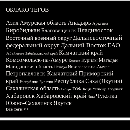
ОБЛАКО ТЕГОВ
Азия
Амурская область
Анадырь
Арктика
Биробиджан
Владивосток
Благовещенск
Дальневосточный
Восточный военный округ
федеральный округ
Дальний Восток
ЕАО
Камчатский край
Забайкалье
Забайкальский край
Комсомольск-на-Амуре
Магадан
Курилы
Корякия
Магаданская область
Николаевск-на-Амуре
Находка
Приморский
Петропавловск-Камчатский
край
Республика Саха (Якутия)
Республика Бурятия
Сахалинская область
ТОФ
Тында
Улан-Удэ
Уссурийск
Сибирь
Хабаровск
Хабаровский край
Чукотка
Чита
Южно-Сахалинск
Якутск
Все теги >>