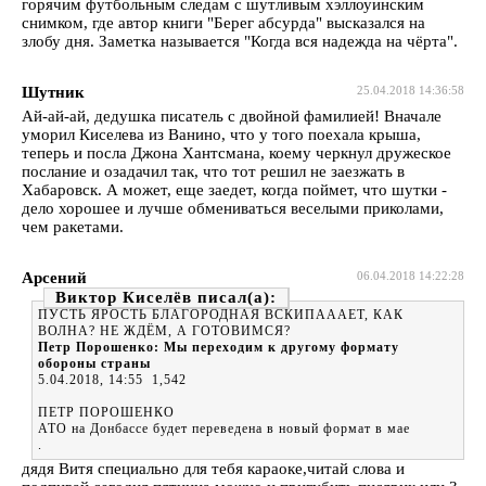
горячим футбольным следам с шутливым хэллоуинским
снимком, где автор книги "Берег абсурда" высказался на
злобу дня. Заметка называется "Когда вся надежда на чёрта".
Шутник
25.04.2018 14:36:58
Ай-ай-ай, дедушка писатель с двойной фамилией! Вначале
уморил Киселева из Ванино, что у того поехала крыша,
теперь и посла Джона Хантсмана, коему черкнул дружеское
послание и озадачил так, что тот решил не заезжать в
Хабаровск. А может, еще заедет, когда поймет, что шутки -
дело хорошее и лучше обмениваться веселыми приколами,
чем ракетами.
Арсений
06.04.2018 14:22:28
Виктор Киселёв
ПУСТЬ ЯРОСТЬ БЛАГОРОДНАЯ ВСКИПАААЕТ, КАК
ВОЛНА? НЕ ЖДЁМ, А ГОТОВИМСЯ?
Петр Порошенко: Мы переходим к другому формату
обороны страны
5.04.2018, 14:55 1,542
ПЕТР ПОРОШЕНКО
АТО на Донбассе будет переведена в новый формат в мае
.
дядя Витя специально для тебя караоке,читай слова и