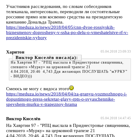
Участников расследования, по словам собеседников
телеканала, интересовало, переводили ли состоятельные
россияне прямо или косвенно средства на президентскую
кампанию Дональда Трампа.
https://meduza.io/news/2018/04/05/cnn-dvoe-rossiyskih-
biznesmenov-doprosheny-v-ssha-po-delu-o-vmeshatelstve-rf-v-
prezidentskie-vybory
Харитон
05.04.2018 23:09:33
Виктор Киселёв
На Хавртии 97 - "РПЦ выслала в Приднестровье священника,
спевшего «Мурку» на церковной трапезе 21
4.04.2018, 20:46 4,743 Ддя желающих ПОСЛУШАТЬ "мУРКУ"
- ВИДЕО)))
Смеюсь не могу с видоса этого
https://meduza.io/news/2018/04/04/za-granyu-vozmozhnogo-i-
dopustimogo-press-sekretar-glavy-rpts-o-svyaschennike-
spevshem-murku-v-trapeznoy-hrama
Виктор Киселёв
05.04.2018 14:47:45
На Хавртии 97 - "РПЦ выслала в Приднестровье священника,
спевшего «Мурку» на церковной трапезе 21
4.04.2018, 20:46 4,743 Ддя желающих ПОСЛУШАТЬ