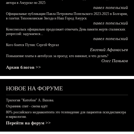
автора в Амурске по 2025
павел попельский
Официальные публикации Павла Петровича Попельского 2023-2025 в Болгарии,
в газетах Тихоокеанская Звезда и Наш Город Амурск
павел попельский
Комсомольск официально продолжает отмечать День памяти жертв сталинских
репрессий: задумаемся...
павел попельский
Кого боится Путин: Сергей Фургал
Евгений Афанасьев
Повышение платы в автобусах за проезд: кто виноват, и что делать?
Олег Паньков
Архив блогов >>
НОВОЕ НА ФОРУМЕ
Трилогия "Китобои" А. Вахова.
Охранник спит - смена идёт
80% российского медиаконтента это телевидение для пациентов психдиспансера
и наркологии.
Перейти на форум >>