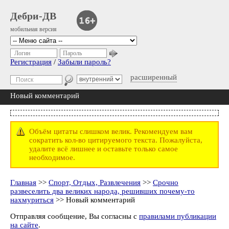
Дебри-ДВ
мобильная версия
Логин
Пароль
Регистрация
/
Забыли пароль?
расширенный
Новый комментарий
Объём цитаты слишком велик. Рекомендуем вам
сократить кол-во цитируемого текста. Пожалуйста,
удалите всё лишнее и оставьте только самое
необходимое.
Главная
>>
Спорт, Отдых, Развлечения
>>
Срочно
развеселить два великих народа, решивших почему-то
нахмуриться
>> Новый комментарий
Отправляя сообщение, Вы согласны с
правилами публикации
на сайте
.