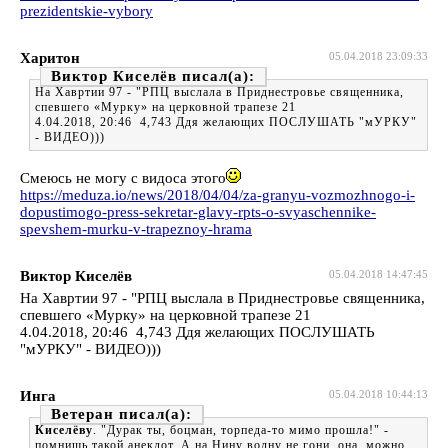
prezidentskie-vybory
Харитон
05.04.2018 23:09:33
Виктор Киселёв
На Хавртии 97 - "РПЦ выслала в Приднестровье священника,
спевшего «Мурку» на церковной трапезе 21
4.04.2018, 20:46 4,743 Ддя желающих ПОСЛУШАТЬ "мУРКУ"
- ВИДЕО)))
Смеюсь не могу с видоса этого
https://meduza.io/news/2018/04/04/za-granyu-vozmozhnogo-i-
dopustimogo-press-sekretar-glavy-rpts-o-svyaschennike-
spevshem-murku-v-trapeznoy-hrama
Виктор Киселёв
05.04.2018 14:47:45
На Хавртии 97 - "РПЦ выслала в Приднестровье священника,
спевшего «Мурку» на церковной трапезе 21
4.04.2018, 20:46 4,743 Ддя желающих ПОСЛУШАТЬ
"мУРКУ" - ВИДЕО)))
Инга
05.04.2018 10:44:13
Ветеран
Киселёву
. "Дурак ты, боцман, торпеда-то мимо прошла!" -
помнишь такой анекдот. А на Нину волну не гони, она, можно