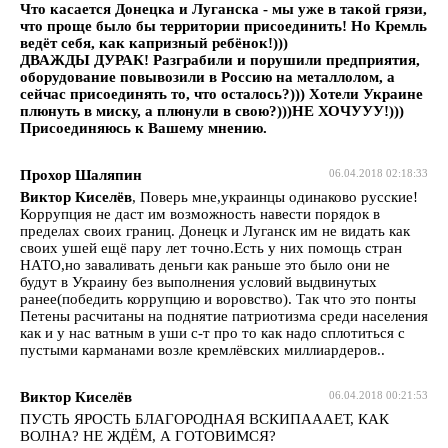
Что касается Донецка и Луганска - мы уже в такой грязи,
что проще было бы территории присоединить! Но Кремль
ведёт себя, как капризный ребёнок!)))
ДВАЖДЫ ДУРАК! Разграбили и порушили предприятия,
оборудование повывозили в Россию на металлолом, а
сейчас присоединять то, что осталось?))) Хотели Украине
плюнуть в миску, а плюнули в свою?)))НЕ ХОЧУУУ!)))
Присоединяюсь к Вашему мнению.
Прохор Шаляпин
06.04.2018 02:18:33
Виктор Киселёв
, Поверь мне,украинцы одинаково русские!
Коррупция не даст им возможность навести порядок в
пределах своих границ. Донецк и Луганск им не видать как
своих ушей ещё пару лет точно.Есть у них помощь стран
НАТО,но заваливать деньги как раньше это было они не
будут в Украину без выполнения условий выдвинутых
ранее(победить коррупцию и воровство). Так что это понты
Петены расчитаны на поднятие патриотизма среди населения
как и у нас ватным в уши с-т про то как надо сплотиться с
пустыми карманами возле кремлёвских миллиардеров..
Виктор Киселёв
06.04.2018 00:21:53
ПУСТЬ ЯРОСТЬ БЛАГОРОДНАЯ ВСКИПАААЕТ, КАК
ВОЛНА? НЕ ЖДЁМ, А ГОТОВИМСЯ?