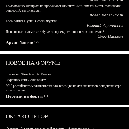
павел попельский
Комсомольск официально продолжает отмечать День памяти жертв сталинских
репрессий: задумаемся...
павел попельский
Кого боится Путин: Сергей Фургал
Евгений Афанасьев
Повышение платы в автобусах за проезд: кто виноват, и что делать?
Олег Паньков
Архив блогов >>
НОВОЕ НА ФОРУМЕ
Трилогия "Китобои" А. Вахова.
Охранник спит - смена идёт
80% российского медиаконтента это телевидение для пациентов психдиспансера
и наркологии.
Перейти на форум >>
ОБЛАКО ТЕГОВ