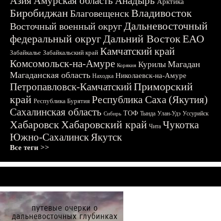
Азия
Амурская область
Анадырь
Арктика
Биробиджан
Владивосток
Благовещенск
Дальневосточный
Восточный военный округ
федеральный округ
Дальний Восток
ЕАО
Камчатский край
Забайкалье
Забайкальский край
Комсомольск-на-Амуре
Магадан
Курилы
Корякия
Магаданская область
Николаевск-на-Амуре
Находка
Приморский
Петропавловск-Камчатский
край
Республика Саха (Якутия)
Республика Бурятия
Сахалинская область
ТОФ
Тында
Улан-Удэ
Уссурийск
Сибирь
Хабаровск
Хабаровский край
Чукотка
Чита
Южно-Сахалинск
Якутск
Все теги >>