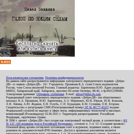
Пользовательское соглашение
,
Политика конфиденциальности
На данном сайте распространяется информация электронного периодического издания «Дебри-
ДВ» со знаком «Дебри-ДВ». 16+ Учредитель: Пронякин К.А. (член Союза журналистов
России, член Союза писателей России). Главный редактор: Харитонова И.Ю. Адрес редакции:
680032, Хабаровский край, Хабаровск, проспект 60-летия Октября, 88-46, т./ф.84212296081.
Электронная приемная:
Отправить сообщение
. E-mail:
editor@debri-dv.com
Редакционный совет электронного периодического издания «Дебри-ДВ» (на общественных
началах): К.А. Пронякин, И.Ю. Харитонова, А.Э. Мирмович, Ю.Н. Юрьев, Ю.В. Ковалев,
Л.Н. Левина, А.Ю. Жданов, Е.Н. Голубь, С.Н. Бурындин, Б.М. Сухинин, О.В. Егорова
Свидетельство о регистрации СМИ (Регистрационный номер)
ЭЛ № ФС77-45537
выдано
Федеральной службой по надзору в сфере связи, информационных технологий и массовых
коммуникаций (Роскомнадзор) 16.06.2011 г. Территория распространения: Российская
Федерация, зарубежные страны.
В 2006 г. проект «Дебри-ДВ» был создан как электронный частный архив, в соответствии с
ФЗ
№ 125 «Об архивном деле в Российской Федерации»
, согласно п. 2 ст. 13 «Создание архивов».
Основной фонд архива составляют публикации газет и журналов, изданные книги, а также
рукописи по дальневосточной (РФ) тематике. Доступ к архивным документам является
открытым в электронном виде, согласно п. 1 ст. 24 вышеобозначенного закона. Архивные