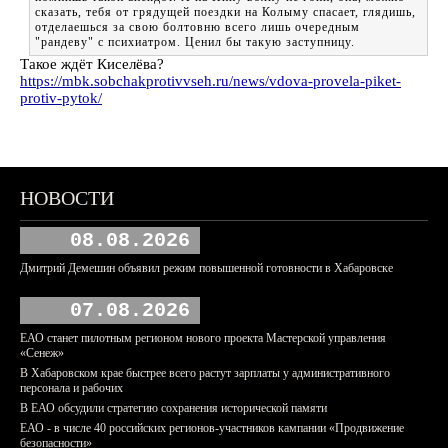
сказать, тебя от грядущей поездки на Колыму спасает, глядишь,
отделаешься за свою болтовню всего лишь очередным
"рандеву" с психиатром. Ценил бы такую заступницу.
Такое ждёт Киселёва?
https://mbk.sobchakprotivvseh.ru/news/vdova-provela-piket-
protiv-pytok/
НОВОСТИ
08.08.2026
Дмитрий Демешин объявил режим повышенной готовности в Хабаровске
07.08.2026
ЕАО станет пилотным регионом нового проекта Мастерской управления
«Сенеж»
В Хабаровском крае быстрее всего растут зарплаты у административного
персонала и рабочих
В ЕАО обсудили стратегию сохранения исторической памяти
ЕАО - в числе 40 российских регионов-участников кампании «Продвижение
безопасности»