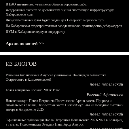
В ЕАО значительно увеличены объемы дорожных работ
Федеральный эксперт по достоинству оценил спортивную инфраструктуру
Хабаровского края
Дноуглубительный флот будет создан для Северного морского пути
На Хабаровском судостроительном заводе началось производство дебаркадеров
ЦУМ в Хабаровске вернули государству
Архив новостей >>
ИЗ БЛОГОВ
Районная библиотека в Амурске уничтожена. На очереди библиотека
Островского в Комсомольске?!
павел попельский
Голая вечеринка Роснано 2015г. Итог.
Евгений Афанасьев
Новые находки Павла Петровича Попельского: Архив газеты Природа и
аномальные явления, Неизвестная карта НижнеАмурЛага и Последние выставки
автора в Амурске по 2025
павел попельский
Официальные публикации Павла Петровича Попельского 2023-2025 в Болгарии,
в газетах Тихоокеанская Звезда и Наш Город Амурск