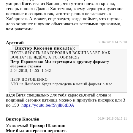
уморил Киселева из Ванино, что у того поехала крыша,
теперь и посла Джона Хантсмана, коему черкнул дружеское
послание и озадачил так, что тот решил не заезжать в
Хабаровск. А может, еще заедет, когда поймет, что шутки -
дело хорошее и лучше обмениваться веселыми приколами,
чем ракетами.
Арсений
06.04.2018 14:22:28
Виктор Киселёв
ПУСТЬ ЯРОСТЬ БЛАГОРОДНАЯ ВСКИПАААЕТ, КАК
ВОЛНА? НЕ ЖДЁМ, А ГОТОВИМСЯ?
Петр Порошенко: Мы переходим к другому формату
обороны страны
5.04.2018, 14:55 1,542
ПЕТР ПОРОШЕНКО
АТО на Донбассе будет переведена в новый формат в мае
.
дядя Витя специально для тебя караоке,читай слова и
подпивай,сегодня пятница можно и пригубить писярик или 3
по 150
https://youtu.be/fSvjlk6tE0A
Виктор Киселёв
06.04.2018 08:15:11
Уважаемый
Прохор Шаляпин
Мне был интересен перепост.