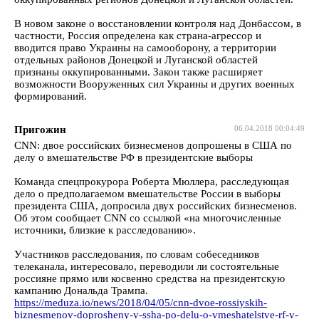
В новом законе о восстановлении контроля над Донбассом, в
частности, Россия определена как страна-агрессор и
вводится право Украины на самооборону, а территории
отдельных районов Донецкой и Луганской областей
признаны оккупированными. Закон также расширяет
возможности Вооруженных сил Украины и других военных
формирований.
Пригожин
06.04.2018 00:04:49
CNN: двое российских бизнесменов допрошены в США по
делу о вмешательстве РФ в президентские выборы
Команда спецпрокурора Роберта Мюллера, расследующая
дело о предполагаемом вмешательстве России в выборы
президента США, допросила двух российских бизнесменов.
Об этом сообщает CNN со ссылкой «на многочисленные
источники, близкие к расследованию».
Участников расследования, по словам собеседников
телеканала, интересовало, переводили ли состоятельные
россияне прямо или косвенно средства на президентскую
кампанию Дональда Трампа.
https://meduza.io/news/2018/04/05/cnn-dvoe-rossiyskih-
biznesmenov-doprosheny-v-ssha-po-delu-o-vmeshatelstve-rf-v-