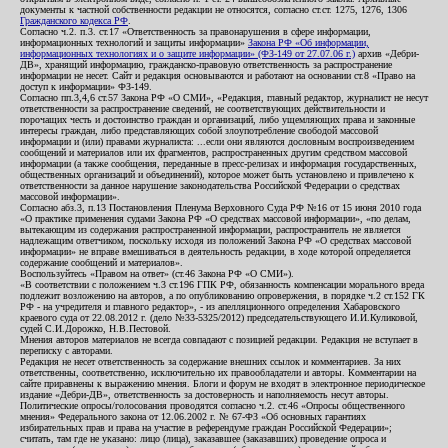
документы к частной собственности редакции не относятся, согласно ст.ст. 1275, 1276, 1306
Гражданского кодекса РФ
.
Согласно ч.2. п.3. ст.17 «Ответственность за правонарушения в сфере информации,
информационных технологий и защиты информации»
Закона РФ «Об информации,
информационных технологиях и о защите информации» (ФЗ-149 от 27.07.06 г.)
архив «Дебри-
ДВ», хранящий информацию, гражданско-правовую ответственность за распространение
информации не несет. Сайт и редакция основываются и работают на основании ст.8 «Право на
доступ к информации» ФЗ-149.
Согласно пп.3,4,6 ст.57 Закона РФ «О СМИ», «Редакция, главный редактор, журналист не несут
ответственности за распространение сведений, не соответствующих действительности и
порочащих честь и достоинство граждан и организаций, либо ущемляющих права и законные
интересы граждан, либо представляющих собой злоупотребление свободой массовой
информации и (или) правами журналиста: ...если они являются дословным воспроизведением
сообщений и материалов или их фрагментов, распространенных другим средством массовой
информации (а также сообщения, переданные в пресс-релизах и информация государственных,
общественных организаций и объединений), которое может быть установлено и привлечено к
ответственности за данное нарушение законодательства Российской Федерации о средствах
массовой информации».
Согласно абз.3, п.13 Постановления Пленума Верховного Суда РФ №16 от 15 июня 2010 года
«О практике применения судами Закона РФ «О средствах массовой информации», «по делам,
вытекающим из содержания распространенной информации, распространитель не является
надлежащим ответчиком, поскольку исходя из положений Закона РФ «О средствах массовой
информации» не вправе вмешиваться в деятельность редакции, в ходе которой определяется
содержание сообщений и материалов».
Воспользуйтесь «Правом на ответ» (ст.46 Закона РФ «О СМИ»).
«В соответствии с положением ч.3 ст.196 ГПК РФ, обязанность компенсации морального вреда
подлежит возложению на авторов, а по опубликованию опровержения, в порядке ч.2 ст.152 ГК
РФ - на учредителя и главного редактор», - из апелляционного определения Хабаровского
краевого суда от 22.08.2012 г. (дело №33-5325/2012) председательствующего И.И.Куликовой,
судей С.И.Дорожко, Н.В.Пестовой.
Мнения авторов материалов не всегда совпадают с позицией редакции. Редакция не вступает в
переписку с авторами.
Редакция не несет ответственность за содержание внешних ссылок и комментариев. За них
ответственны, соответственно, исключительно их правообладатели и авторы. Комментарии на
сайте приравнены к выражению мнения. Блоги и форум не входят в электронное периодическое
издание «Дебри-ДВ», ответственность за достоверность и наполняемость несут авторы.
Политические опросы/голосования проводятся согласно ч.2. ст.46 «Опросы общественного
мнения» Федерального закона от 12.06.2002 г. № 67-ФЗ «Об основных гарантиях
избирательных прав и права на участие в референдуме граждан Российской Федерации»;
считать, там где не указано: лицо (лица), заказавшее (заказавших) проведение опроса и