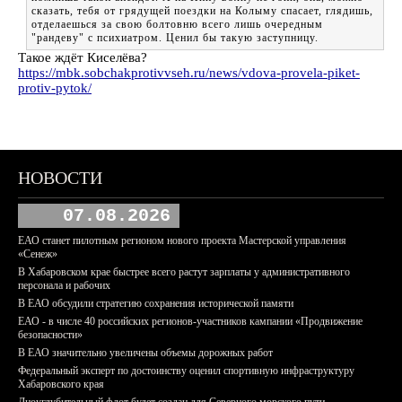
сказать, тебя от грядущей поездки на Колыму спасает, глядишь,
отделаешься за свою болтовню всего лишь очередным
"рандеву" с психиатром. Ценил бы такую заступницу.
Такое ждёт Киселёва?
https://mbk.sobchakprotivvseh.ru/news/vdova-provela-piket-
protiv-pytok/
НОВОСТИ
07.08.2026
ЕАО станет пилотным регионом нового проекта Мастерской управления
«Сенеж»
В Хабаровском крае быстрее всего растут зарплаты у административного
персонала и рабочих
В ЕАО обсудили стратегию сохранения исторической памяти
ЕАО - в числе 40 российских регионов-участников кампании «Продвижение
безопасности»
В ЕАО значительно увеличены объемы дорожных работ
Федеральный эксперт по достоинству оценил спортивную инфраструктуру
Хабаровского края