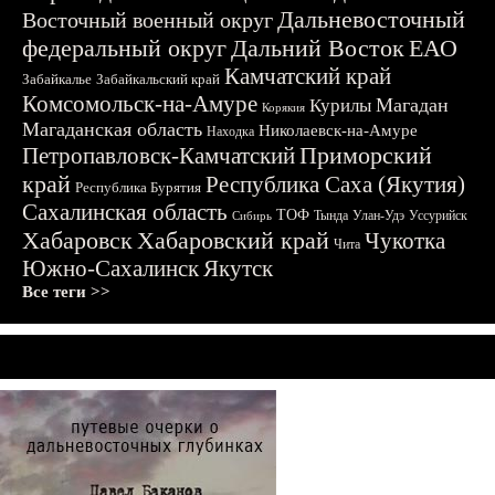
Дальневосточный
Восточный военный округ
федеральный округ
Дальний Восток
ЕАО
Камчатский край
Забайкалье
Забайкальский край
Комсомольск-на-Амуре
Магадан
Курилы
Корякия
Магаданская область
Николаевск-на-Амуре
Находка
Приморский
Петропавловск-Камчатский
край
Республика Саха (Якутия)
Республика Бурятия
Сахалинская область
ТОФ
Тында
Улан-Удэ
Уссурийск
Сибирь
Хабаровск
Хабаровский край
Чукотка
Чита
Южно-Сахалинск
Якутск
Все теги >>