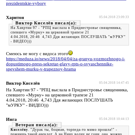
prezidentskie-vybory
Харитон
05.04.2018 23:09:33
Виктор Киселёв
На Хавртии 97 - "РПЦ выслала в Приднестровье священника,
спевшего «Мурку» на церковной трапезе 21
4.04.2018, 20:46 4,743 Ддя желающих ПОСЛУШАТЬ "мУРКУ"
- ВИДЕО)))
Смеюсь не могу с видоса этого
https://meduza.io/news/2018/04/04/za-granyu-vozmozhnogo-i-
dopustimogo-press-sekretar-glavy-rpts-o-svyaschennike-
spevshem-murku-v-trapeznoy-hrama
Виктор Киселёв
05.04.2018 14:47:45
На Хавртии 97 - "РПЦ выслала в Приднестровье священника,
спевшего «Мурку» на церковной трапезе 21
4.04.2018, 20:46 4,743 Ддя желающих ПОСЛУШАТЬ
"мУРКУ" - ВИДЕО)))
Инга
05.04.2018 10:44:13
Ветеран
Киселёву
. "Дурак ты, боцман, торпеда-то мимо прошла!" -
помнишь такой анекдот. А на Нину волну не гони, она, можно