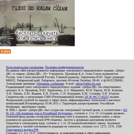
Пользовательское соглашение
,
Политика конфиденциальности
На данном сайте распространяется информация электронного периодического издания «Дебри-
ДВ» со знаком «Дебри-ДВ». 16+ Учредитель: Пронякин К.А. (член Союза журналистов
России, член Союза писателей России). Главный редактор: Харитонова И.Ю. Адрес редакции:
680032, Хабаровский край, Хабаровск, проспект 60-летия Октября, 88-46, т./ф.84212296081.
Электронная приемная:
Отправить сообщение
. E-mail:
editor@debri-dv.com
Редакционный совет электронного периодического издания «Дебри-ДВ» (на общественных
началах): К.А. Пронякин, И.Ю. Харитонова, А.Э. Мирмович, Ю.Н. Юрьев, Ю.В. Ковалев,
Л.Н. Левина, А.Ю. Жданов, Е.Н. Голубь, С.Н. Бурындин, Б.М. Сухинин, О.В. Егорова
Свидетельство о регистрации СМИ (Регистрационный номер)
ЭЛ № ФС77-45537
выдано
Федеральной службой по надзору в сфере связи, информационных технологий и массовых
коммуникаций (Роскомнадзор) 16.06.2011 г. Территория распространения: Российская
Федерация, зарубежные страны.
В 2006 г. проект «Дебри-ДВ» был создан как электронный частный архив, в соответствии с
ФЗ
№ 125 «Об архивном деле в Российской Федерации»
, согласно п. 2 ст. 13 «Создание архивов».
Основной фонд архива составляют публикации газет и журналов, изданные книги, а также
рукописи по дальневосточной (РФ) тематике. Доступ к архивным документам является
открытым в электронном виде, согласно п. 1 ст. 24 вышеобозначенного закона. Архивные
документы к частной собственности редакции не относятся, согласно ст.ст. 1275, 1276, 1306
Гражданского кодекса РФ
.
Согласно ч.2. п.3. ст.17 «Ответственность за правонарушения в сфере информации,