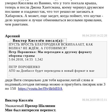
уморил Киселева из Ванино, что у того поехала крыша,
теперь и посла Джона Хантсмана, коему черкнул дружеское
послание и озадачил так, что тот решил не заезжать в
Хабаровск. А может, еще заедет, когда поймет, что шутки -
дело хорошее и лучше обмениваться веселыми приколами,
чем ракетами.
Арсений
06.04.2018 14:22:28
Виктор Киселёв
ПУСТЬ ЯРОСТЬ БЛАГОРОДНАЯ ВСКИПАААЕТ, КАК
ВОЛНА? НЕ ЖДЁМ, А ГОТОВИМСЯ?
Петр Порошенко: Мы переходим к другому формату
обороны страны
5.04.2018, 14:55 1,542
ПЕТР ПОРОШЕНКО
АТО на Донбассе будет переведена в новый формат в мае
.
дядя Витя специально для тебя караоке,читай слова и
подпивай,сегодня пятница можно и пригубить писярик или 3
по 150
https://youtu.be/fSvjlk6tE0A
Виктор Киселёв
06.04.2018 08:15:11
Уважаемый
Прохор Шаляпин
Мне был интересен перепост.