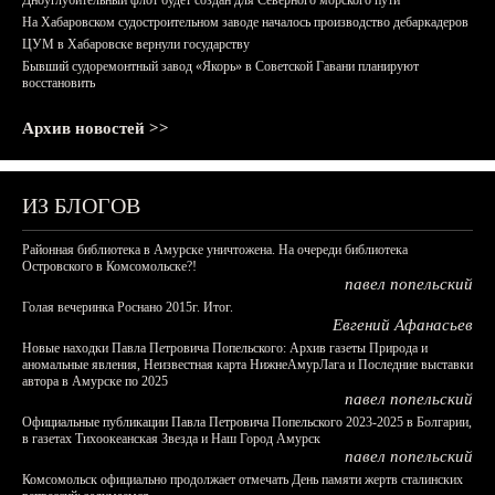
Дноуглубительный флот будет создан для Северного морского пути
На Хабаровском судостроительном заводе началось производство дебаркадеров
ЦУМ в Хабаровске вернули государству
Бывший судоремонтный завод «Якорь» в Советской Гавани планируют
восстановить
Архив новостей >>
ИЗ БЛОГОВ
Районная библиотека в Амурске уничтожена. На очереди библиотека
Островского в Комсомольске?!
павел попельский
Голая вечеринка Роснано 2015г. Итог.
Евгений Афанасьев
Новые находки Павла Петровича Попельского: Архив газеты Природа и
аномальные явления, Неизвестная карта НижнеАмурЛага и Последние выставки
автора в Амурске по 2025
павел попельский
Официальные публикации Павла Петровича Попельского 2023-2025 в Болгарии,
в газетах Тихоокеанская Звезда и Наш Город Амурск
павел попельский
Комсомольск официально продолжает отмечать День памяти жертв сталинских