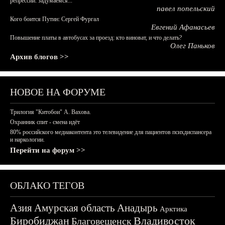
репрессий: задумаемся...
павел попельский
Кого боится Путин: Сергей Фургал
Евгений Афанасьев
Повышение платы в автобусах за проезд: кто виноват, и что делать?
Олег Паньков
Архив блогов >>
НОВОЕ НА ФОРУМЕ
Трилогия "Китобои" А. Вахова.
Охранник спит - смена идёт
80% российского медиаконтента это телевидение для пациентов психдиспансера
и наркологии.
Перейти на форум >>
ОБЛАКО ТЕГОВ
Азия
Амурская область
Анадырь
Арктика
Биробиджан
Владивосток
Благовещенск