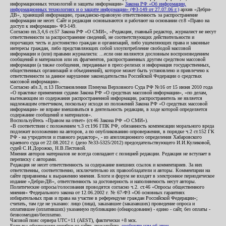
информационных технологий и защиты информации»
Закона РФ «Об информации,
информационных технологиях и о защите информации» (ФЗ-149 от 27.07.06 г.)
архив «Дебри-
ДВ», хранящий информацию, гражданско-правовую ответственность за распространение
информации не несет. Сайт и редакция основываются и работают на основании ст.8 «Право на
доступ к информации» ФЗ-149.
Согласно пп.3,4,6 ст.57 Закона РФ «О СМИ», «Редакция, главный редактор, журналист не несут
ответственности за распространение сведений, не соответствующих действительности и
порочащих честь и достоинство граждан и организаций, либо ущемляющих права и законные
интересы граждан, либо представляющих собой злоупотребление свободой массовой
информации и (или) правами журналиста: ...если они являются дословным воспроизведением
сообщений и материалов или их фрагментов, распространенных другим средством массовой
информации (а также сообщения, переданные в пресс-релизах и информация государственных,
общественных организаций и объединений), которое может быть установлено и привлечено к
ответственности за данное нарушение законодательства Российской Федерации о средствах
массовой информации».
Согласно абз.3, п.13 Постановления Пленума Верховного Суда РФ №16 от 15 июня 2010 года
«О практике применения судами Закона РФ «О средствах массовой информации», «по делам,
вытекающим из содержания распространенной информации, распространитель не является
надлежащим ответчиком, поскольку исходя из положений Закона РФ «О средствах массовой
информации» не вправе вмешиваться в деятельность редакции, в ходе которой определяется
содержание сообщений и материалов».
Воспользуйтесь «Правом на ответ» (ст.46 Закона РФ «О СМИ»).
«В соответствии с положением ч.3 ст.196 ГПК РФ, обязанность компенсации морального вреда
подлежит возложению на авторов, а по опубликованию опровержения, в порядке ч.2 ст.152 ГК
РФ - на учредителя и главного редактор», - из апелляционного определения Хабаровского
краевого суда от 22.08.2012 г. (дело №33-5325/2012) председательствующего И.И.Куликовой,
судей С.И.Дорожко, Н.В.Пестовой.
Мнения авторов материалов не всегда совпадают с позицией редакции. Редакция не вступает в
переписку с авторами.
Редакция не несет ответственность за содержание внешних ссылок и комментариев. За них
ответственны, соответственно, исключительно их правообладатели и авторы. Комментарии на
сайте приравнены к выражению мнения. Блоги и форум не входят в электронное периодическое
издание «Дебри-ДВ», ответственность за достоверность и наполняемость несут авторы.
Политические опросы/голосования проводятся согласно ч.2. ст.46 «Опросы общественного
мнения» Федерального закона от 12.06.2002 г. № 67-ФЗ «Об основных гарантиях
избирательных прав и права на участие в референдуме граждан Российской Федерации»;
считать, там где не указано: лицо (лица), заказавшее (заказавших) проведение опроса и
оплатившее (оплативших) указанную публикацию (обнародование) - едино - сайт, без оплаты -
безвозмездно/бесплатно.
Часовой пояс сервера UTC+11 (AEST), фактически +8 мск.
Если вы обнаружили ошибки на сайте, пожалуйста,
сообщите нам об этом
.