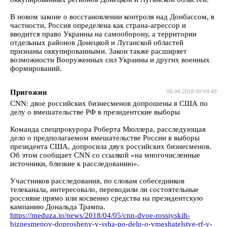
В новом законе о восстановлении контроля над Донбассом, в
частности, Россия определена как страна-агрессор и
вводится право Украины на самооборону, а территории
отдельных районов Донецкой и Луганской областей
признаны оккупированными. Закон также расширяет
возможности Вооруженных сил Украины и других военных
формирований.
Пригожин
06.04.2018 00:04:49
CNN: двое российских бизнесменов допрошены в США по
делу о вмешательстве РФ в президентские выборы
Команда спецпрокурора Роберта Мюллера, расследующая
дело о предполагаемом вмешательстве России в выборы
президента США, допросила двух российских бизнесменов.
Об этом сообщает CNN со ссылкой «на многочисленные
источники, близкие к расследованию».
Участников расследования, по словам собеседников
телеканала, интересовало, переводили ли состоятельные
россияне прямо или косвенно средства на президентскую
кампанию Дональда Трампа.
https://meduza.io/news/2018/04/05/cnn-dvoe-rossiyskih-
biznesmenov-doprosheny-v-ssha-po-delu-o-vmeshatelstve-rf-v-