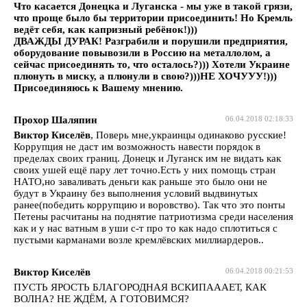
Что касается Донецка и Луганска - мы уже в такой грязи,
что проще было бы территории присоединить! Но Кремль
ведёт себя, как капризный ребёнок!)))
ДВАЖДЫ ДУРАК! Разграбили и порушили предприятия,
оборудование повывозили в Россию на металлолом, а
сейчас присоединять то, что осталось?))) Хотели Украине
плюнуть в миску, а плюнули в свою?)))НЕ ХОЧУУУ!)))
Присоединяюсь к Вашему мнению.
Прохор Шаляпин
06.04.2018 02:18:33
Виктор Киселёв
, Поверь мне,украинцы одинаково русские!
Коррупция не даст им возможность навести порядок в
пределах своих границ. Донецк и Луганск им не видать как
своих ушей ещё пару лет точно.Есть у них помощь стран
НАТО,но заваливать деньги как раньше это было они не
будут в Украину без выполнения условий выдвинутых
ранее(победить коррупцию и воровство). Так что это понты
Петены расчитаны на поднятие патриотизма среди населения
как и у нас ватным в уши с-т про то как надо сплотиться с
пустыми карманами возле кремлёвских миллиардеров..
Виктор Киселёв
06.04.2018 00:21:53
ПУСТЬ ЯРОСТЬ БЛАГОРОДНАЯ ВСКИПАААЕТ, КАК
ВОЛНА? НЕ ЖДЁМ, А ГОТОВИМСЯ?