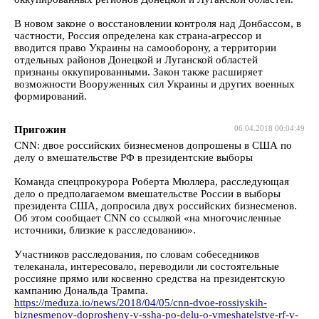
В новом законе о восстановлении контроля над Донбассом, в
частности, Россия определена как страна-агрессор и
вводится право Украины на самооборону, а территории
отдельных районов Донецкой и Луганской областей
признаны оккупированными. Закон также расширяет
возможности Вооруженных сил Украины и других военных
формирований.
Пригожин
06.04.2018 00:04:49
CNN: двое российских бизнесменов допрошены в США по
делу о вмешательстве РФ в президентские выборы
Команда спецпрокурора Роберта Мюллера, расследующая
дело о предполагаемом вмешательстве России в выборы
президента США, допросила двух российских бизнесменов.
Об этом сообщает CNN со ссылкой «на многочисленные
источники, близкие к расследованию».
Участников расследования, по словам собеседников
телеканала, интересовало, переводили ли состоятельные
россияне прямо или косвенно средства на президентскую
кампанию Дональда Трампа.
https://meduza.io/news/2018/04/05/cnn-dvoe-rossiyskih-
biznesmenov-doprosheny-v-ssha-po-delu-o-vmeshatelstve-rf-v-