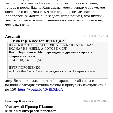
уморил Киселева из Ванино, что у того поехала крыша,
теперь и посла Джона Хантсмана, коему черкнул дружеское
послание и озадачил так, что тот решил не заезжать в
Хабаровск. А может, еще заедет, когда поймет, что шутки -
дело хорошее и лучше обмениваться веселыми приколами,
чем ракетами.
Арсений
06.04.2018 14:22:28
Виктор Киселёв
ПУСТЬ ЯРОСТЬ БЛАГОРОДНАЯ ВСКИПАААЕТ, КАК
ВОЛНА? НЕ ЖДЁМ, А ГОТОВИМСЯ?
Петр Порошенко: Мы переходим к другому формату
обороны страны
5.04.2018, 14:55 1,542
ПЕТР ПОРОШЕНКО
АТО на Донбассе будет переведена в новый формат в мае
.
дядя Витя специально для тебя караоке,читай слова и
подпивай,сегодня пятница можно и пригубить писярик или 3
по 150
https://youtu.be/fSvjlk6tE0A
Виктор Киселёв
06.04.2018 08:15:11
Уважаемый
Прохор Шаляпин
Мне был интересен перепост.