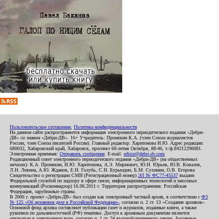
Пользовательское соглашение
,
Политика конфиденциальности
На данном сайте распространяется информация электронного периодического издания «Дебри-
ДВ» со знаком «Дебри-ДВ». 16+ Учредитель: Пронякин К.А. (член Союза журналистов
России, член Союза писателей России). Главный редактор: Харитонова И.Ю. Адрес редакции:
680032, Хабаровский край, Хабаровск, проспект 60-летия Октября, 88-46, т./ф.84212296081.
Электронная приемная:
Отправить сообщение
. E-mail:
editor@debri-dv.com
Редакционный совет электронного периодического издания «Дебри-ДВ» (на общественных
началах): К.А. Пронякин, И.Ю. Харитонова, А.Э. Мирмович, Ю.Н. Юрьев, Ю.В. Ковалев,
Л.Н. Левина, А.Ю. Жданов, Е.Н. Голубь, С.Н. Бурындин, Б.М. Сухинин, О.В. Егорова
Свидетельство о регистрации СМИ (Регистрационный номер)
ЭЛ № ФС77-45537
выдано
Федеральной службой по надзору в сфере связи, информационных технологий и массовых
коммуникаций (Роскомнадзор) 16.06.2011 г. Территория распространения: Российская
Федерация, зарубежные страны.
В 2006 г. проект «Дебри-ДВ» был создан как электронный частный архив, в соответствии с
ФЗ
№ 125 «Об архивном деле в Российской Федерации»
, согласно п. 2 ст. 13 «Создание архивов».
Основной фонд архива составляют публикации газет и журналов, изданные книги, а также
рукописи по дальневосточной (РФ) тематике. Доступ к архивным документам является
открытым в электронном виде, согласно п. 1 ст. 24 вышеобозначенного закона. Архивные