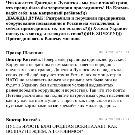
Что касается Донецка и Луганска - мы уже в такой грязи,
что проще было бы территории присоединить! Но Кремль
ведёт себя, как капризный ребёнок!)))
ДВАЖДЫ ДУРАК! Разграбили и порушили предприятия,
оборудование повывозили в Россию на металлолом, а
сейчас присоединять то, что осталось?))) Хотели Украине
плюнуть в миску, а плюнули в свою?)))НЕ ХОЧУУУ!)))
Присоединяюсь к Вашему мнению.
Прохор Шаляпин
06.04.2018 02:18:33
Виктор Киселёв
, Поверь мне,украинцы одинаково русские!
Коррупция не даст им возможность навести порядок в
пределах своих границ. Донецк и Луганск им не видать как
своих ушей ещё пару лет точно.Есть у них помощь стран
НАТО,но заваливать деньги как раньше это было они не
будут в Украину без выполнения условий выдвинутых
ранее(победить коррупцию и воровство). Так что это понты
Петены расчитаны на поднятие патриотизма среди населения
как и у нас ватным в уши с-т про то как надо сплотиться с
пустыми карманами возле кремлёвских миллиардеров..
Виктор Киселёв
06.04.2018 00:21:53
ПУСТЬ ЯРОСТЬ БЛАГОРОДНАЯ ВСКИПАААЕТ, КАК
ВОЛНА? НЕ ЖДЁМ, А ГОТОВИМСЯ?