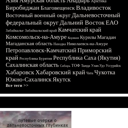
Азия
Амурская область
Анадырь
Арктика
Биробиджан
Владивосток
Благовещенск
Дальневосточный
Восточный военный округ
федеральный округ
Дальний Восток
ЕАО
Камчатский край
Забайкалье
Забайкальский край
Комсомольск-на-Амуре
Магадан
Курилы
Корякия
Магаданская область
Николаевск-на-Амуре
Находка
Приморский
Петропавловск-Камчатский
край
Республика Саха (Якутия)
Республика Бурятия
Сахалинская область
ТОФ
Тында
Улан-Удэ
Уссурийск
Сибирь
Хабаровск
Хабаровский край
Чукотка
Чита
Южно-Сахалинск
Якутск
Все теги >>