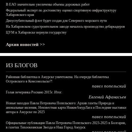
В ЕАО значительно увеличены объемы дорожных работ
Федеральный эксперт по достоинству оценил спортивную инфраструктуру
Хабаровского края
Дноуглубительный флот будет создан для Северного морского пути
На Хабаровском судостроительном заводе началось производство дебаркадеров
ЦУМ в Хабаровске вернули государству
Архив новостей >>
ИЗ БЛОГОВ
Районная библиотека в Амурске уничтожена. На очереди библиотека
Островского в Комсомольске?!
павел попельский
Голая вечеринка Роснано 2015г. Итог.
Евгений Афанасьев
Новые находки Павла Петровича Попельского: Архив газеты Природа и
аномальные явления, Неизвестная карта НижнеАмурЛага и Последние выставки
автора в Амурске по 2025
павел попельский
Официальные публикации Павла Петровича Попельского 2023-2025 в Болгарии,
в газетах Тихоокеанская Звезда и Наш Город Амурск