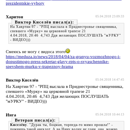
prezidentskie-vybory
Харитон
05.04.2018 23:09:33
Виктор Киселёв
На Хавртии 97 - "РПЦ выслала в Приднестровье священника,
спевшего «Мурку» на церковной трапезе 21
4.04.2018, 20:46 4,743 Ддя желающих ПОСЛУШАТЬ "мУРКУ"
- ВИДЕО)))
Смеюсь не могу с видоса этого
https://meduza.io/news/2018/04/04/za-granyu-vozmozhnogo-i-
dopustimogo-press-sekretar-glavy-rpts-o-svyaschennike-
spevshem-murku-v-trapeznoy-hrama
Виктор Киселёв
05.04.2018 14:47:45
На Хавртии 97 - "РПЦ выслала в Приднестровье священника,
спевшего «Мурку» на церковной трапезе 21
4.04.2018, 20:46 4,743 Ддя желающих ПОСЛУШАТЬ
"мУРКУ" - ВИДЕО)))
Инга
05.04.2018 10:44:13
Ветеран
Киселёву
. "Дурак ты, боцман, торпеда-то мимо прошла!" -
помнишь такой анекдот. А на Нину волну не гони, она, можно