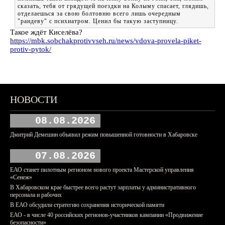
сказать, тебя от грядущей поездки на Колыму спасает, глядишь,
отделаешься за свою болтовню всего лишь очередным
"рандеву" с психиатром. Ценил бы такую заступницу.
Такое ждёт Киселёва?
https://mbk.sobchakprotivvseh.ru/news/vdova-provela-piket-
protiv-pytok/
НОВОСТИ
08.08.2026
Дмитрий Демешин объявил режим повышенной готовности в Хабаровске
07.08.2026
ЕАО станет пилотным регионом нового проекта Мастерской управления
«Сенеж»
В Хабаровском крае быстрее всего растут зарплаты у административного
персонала и рабочих
В ЕАО обсудили стратегию сохранения исторической памяти
ЕАО - в числе 40 российских регионов-участников кампании «Продвижение
безопасности»