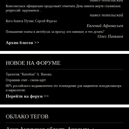
павел попельский
Комсомольск официально продолжает отмечать День памяти жертв сталинских
репрессий: задумаемся...
павел попельский
Кого боится Путин: Сергей Фургал
Евгений Афанасьев
Повышение платы в автобусах за проезд: кто виноват, и что делать?
Олег Паньков
Архив блогов >>
НОВОЕ НА ФОРУМЕ
Трилогия "Китобои" А. Вахова.
Охранник спит - смена идёт
80% российского медиаконтента это телевидение для пациентов психдиспансера
и наркологии.
Перейти на форум >>
ОБЛАКО ТЕГОВ