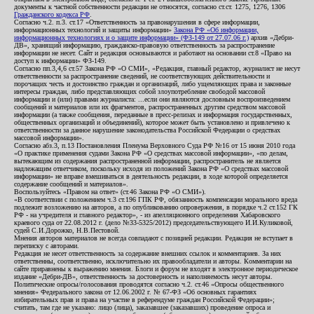
документы к частной собственности редакции не относятся, согласно ст.ст. 1275, 1276, 1306
Гражданского кодекса РФ
.
Согласно ч.2. п.3. ст.17 «Ответственность за правонарушения в сфере информации,
информационных технологий и защиты информации»
Закона РФ «Об информации,
информационных технологиях и о защите информации» (ФЗ-149 от 27.07.06 г.)
архив «Дебри-
ДВ», хранящий информацию, гражданско-правовую ответственность за распространение
информации не несет. Сайт и редакция основываются и работают на основании ст.8 «Право на
доступ к информации» ФЗ-149.
Согласно пп.3,4,6 ст.57 Закона РФ «О СМИ», «Редакция, главный редактор, журналист не несут
ответственности за распространение сведений, не соответствующих действительности и
порочащих честь и достоинство граждан и организаций, либо ущемляющих права и законные
интересы граждан, либо представляющих собой злоупотребление свободой массовой
информации и (или) правами журналиста: ...если они являются дословным воспроизведением
сообщений и материалов или их фрагментов, распространенных другим средством массовой
информации (а также сообщения, переданные в пресс-релизах и информация государственных,
общественных организаций и объединений), которое может быть установлено и привлечено к
ответственности за данное нарушение законодательства Российской Федерации о средствах
массовой информации».
Согласно абз.3, п.13 Постановления Пленума Верховного Суда РФ №16 от 15 июня 2010 года
«О практике применения судами Закона РФ «О средствах массовой информации», «по делам,
вытекающим из содержания распространенной информации, распространитель не является
надлежащим ответчиком, поскольку исходя из положений Закона РФ «О средствах массовой
информации» не вправе вмешиваться в деятельность редакции, в ходе которой определяется
содержание сообщений и материалов».
Воспользуйтесь «Правом на ответ» (ст.46 Закона РФ «О СМИ»).
«В соответствии с положением ч.3 ст.196 ГПК РФ, обязанность компенсации морального вреда
подлежит возложению на авторов, а по опубликованию опровержения, в порядке ч.2 ст.152 ГК
РФ - на учредителя и главного редактор», - из апелляционного определения Хабаровского
краевого суда от 22.08.2012 г. (дело №33-5325/2012) председательствующего И.И.Куликовой,
судей С.И.Дорожко, Н.В.Пестовой.
Мнения авторов материалов не всегда совпадают с позицией редакции. Редакция не вступает в
переписку с авторами.
Редакция не несет ответственность за содержание внешних ссылок и комментариев. За них
ответственны, соответственно, исключительно их правообладатели и авторы. Комментарии на
сайте приравнены к выражению мнения. Блоги и форум не входят в электронное периодическое
издание «Дебри-ДВ», ответственность за достоверность и наполняемость несут авторы.
Политические опросы/голосования проводятся согласно ч.2. ст.46 «Опросы общественного
мнения» Федерального закона от 12.06.2002 г. № 67-ФЗ «Об основных гарантиях
избирательных прав и права на участие в референдуме граждан Российской Федерации»;
считать, там где не указано: лицо (лица), заказавшее (заказавших) проведение опроса и