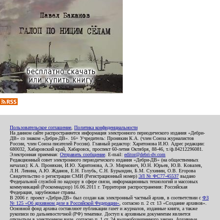
Пользовательское соглашение
,
Политика конфиденциальности
На данном сайте распространяется информация электронного периодического издания «Дебри-
ДВ» со знаком «Дебри-ДВ». 16+ Учредитель: Пронякин К.А. (член Союза журналистов
России, член Союза писателей России). Главный редактор: Харитонова И.Ю. Адрес редакции:
680032, Хабаровский край, Хабаровск, проспект 60-летия Октября, 88-46, т./ф.84212296081.
Электронная приемная:
Отправить сообщение
. E-mail:
editor@debri-dv.com
Редакционный совет электронного периодического издания «Дебри-ДВ» (на общественных
началах): К.А. Пронякин, И.Ю. Харитонова, А.Э. Мирмович, Ю.Н. Юрьев, Ю.В. Ковалев,
Л.Н. Левина, А.Ю. Жданов, Е.Н. Голубь, С.Н. Бурындин, Б.М. Сухинин, О.В. Егорова
Свидетельство о регистрации СМИ (Регистрационный номер)
ЭЛ № ФС77-45537
выдано
Федеральной службой по надзору в сфере связи, информационных технологий и массовых
коммуникаций (Роскомнадзор) 16.06.2011 г. Территория распространения: Российская
Федерация, зарубежные страны.
В 2006 г. проект «Дебри-ДВ» был создан как электронный частный архив, в соответствии с
ФЗ
№ 125 «Об архивном деле в Российской Федерации»
, согласно п. 2 ст. 13 «Создание архивов».
Основной фонд архива составляют публикации газет и журналов, изданные книги, а также
рукописи по дальневосточной (РФ) тематике. Доступ к архивным документам является
открытым в электронном виде, согласно п. 1 ст. 24 вышеобозначенного закона. Архивные