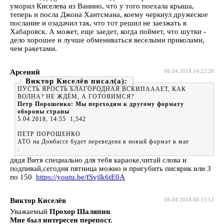
уморил Киселева из Ванино, что у того поехала крыша,
теперь и посла Джона Хантсмана, коему черкнул дружеское
послание и озадачил так, что тот решил не заезжать в
Хабаровск. А может, еще заедет, когда поймет, что шутки -
дело хорошее и лучше обмениваться веселыми приколами,
чем ракетами.
Арсений
06.04.2018 14:22:28
Виктор Киселёв
ПУСТЬ ЯРОСТЬ БЛАГОРОДНАЯ ВСКИПАААЕТ, КАК
ВОЛНА? НЕ ЖДЁМ, А ГОТОВИМСЯ?
Петр Порошенко: Мы переходим к другому формату
обороны страны
5.04.2018, 14:55 1,542
ПЕТР ПОРОШЕНКО
АТО на Донбассе будет переведена в новый формат в мае
.
дядя Витя специально для тебя караоке,читай слова и
подпивай,сегодня пятница можно и пригубить писярик или 3
по 150
https://youtu.be/fSvjlk6tE0A
Виктор Киселёв
06.04.2018 08:15:11
Уважаемый
Прохор Шаляпин
Мне был интересен перепост.