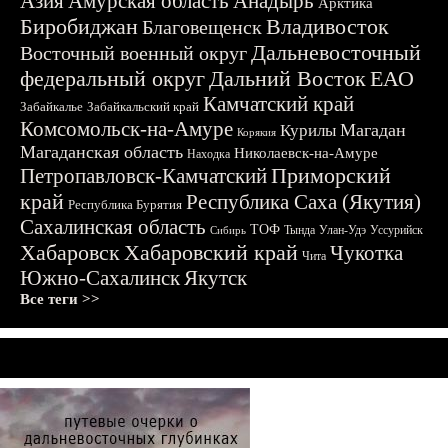
Азия
Амурская область
Анадырь
Арктика
Биробиджан
Владивосток
Благовещенск
Дальневосточный
Восточный военный округ
федеральный округ
Дальний Восток
ЕАО
Камчатский край
Забайкалье
Забайкальский край
Комсомольск-на-Амуре
Магадан
Курилы
Корякия
Магаданская область
Николаевск-на-Амуре
Находка
Приморский
Петропавловск-Камчатский
край
Республика Саха (Якутия)
Республика Бурятия
Сахалинская область
ТОФ
Тында
Улан-Удэ
Уссурийск
Сибирь
Хабаровск
Хабаровский край
Чукотка
Чита
Южно-Сахалинск
Якутск
Все теги >>