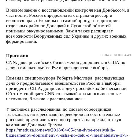
В новом законе о восстановлении контроля над Донбассом, в
частности, Россия определена как страна-агрессор и
вводится право Украины на самооборону, а территории
отдельных районов Донецкой и Луганской областей
признаны оккупированными. Закон также расширяет
возможности Вооруженных сил Украины и других военных
формирований.
Пригожин
06.04.2018 00:04:49
CNN: двое российских бизнесменов допрошены в США по
делу о вмешательстве РФ в президентские выборы
Команда спецпрокурора Роберта Мюллера, расследующая
дело о предполагаемом вмешательстве России в выборы
президента США, допросила двух российских бизнесменов.
Об этом сообщает CNN со ссылкой «на многочисленные
источники, близкие к расследованию».
Участников расследования, по словам собеседников
телеканала, интересовало, переводили ли состоятельные
россияне прямо или косвенно средства на президентскую
кампанию Дональда Трампа.
https://meduza.io/news/2018/04/05/cnn-dvoe-rossiyskih-
biznesmenov-doprosheny-v-ssha-po-delu-o-vmeshatelstve-rf-v-