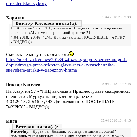
prezidentskie-vybory
Харитон
05.04.2018 23:09:33
Виктор Киселёв
На Хавртии 97 - "РПЦ выслала в Приднестровье священника,
спевшего «Мурку» на церковной трапезе 21
4.04.2018, 20:46 4,743 Ддя желающих ПОСЛУШАТЬ "мУРКУ"
- ВИДЕО)))
Смеюсь не могу с видоса этого
https://meduza.io/news/2018/04/04/za-granyu-vozmozhnogo-i-
dopustimogo-press-sekretar-glavy-rpts-o-svyaschennike-
spevshem-murku-v-trapeznoy-hrama
Виктор Киселёв
05.04.2018 14:47:45
На Хавртии 97 - "РПЦ выслала в Приднестровье священника,
спевшего «Мурку» на церковной трапезе 21
4.04.2018, 20:46 4,743 Ддя желающих ПОСЛУШАТЬ
"мУРКУ" - ВИДЕО)))
Инга
05.04.2018 10:44:13
Ветеран
Киселёву
. "Дурак ты, боцман, торпеда-то мимо прошла!" -
помнишь такой анекдот. А на Нину волну не гони, она, можно