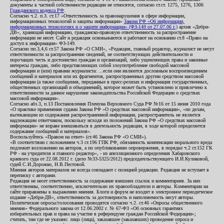
документы к частной собственности редакции не относятся, согласно ст.ст. 1275, 1276, 1306
Гражданского кодекса РФ
.
Согласно ч.2. п.3. ст.17 «Ответственность за правонарушения в сфере информации,
информационных технологий и защиты информации»
Закона РФ «Об информации,
информационных технологиях и о защите информации» (ФЗ-149 от 27.07.06 г.)
архив «Дебри-
ДВ», хранящий информацию, гражданско-правовую ответственность за распространение
информации не несет. Сайт и редакция основываются и работают на основании ст.8 «Право на
доступ к информации» ФЗ-149.
Согласно пп.3,4,6 ст.57 Закона РФ «О СМИ», «Редакция, главный редактор, журналист не несут
ответственности за распространение сведений, не соответствующих действительности и
порочащих честь и достоинство граждан и организаций, либо ущемляющих права и законные
интересы граждан, либо представляющих собой злоупотребление свободой массовой
информации и (или) правами журналиста: ...если они являются дословным воспроизведением
сообщений и материалов или их фрагментов, распространенных другим средством массовой
информации (а также сообщения, переданные в пресс-релизах и информация государственных,
общественных организаций и объединений), которое может быть установлено и привлечено к
ответственности за данное нарушение законодательства Российской Федерации о средствах
массовой информации».
Согласно абз.3, п.13 Постановления Пленума Верховного Суда РФ №16 от 15 июня 2010 года
«О практике применения судами Закона РФ «О средствах массовой информации», «по делам,
вытекающим из содержания распространенной информации, распространитель не является
надлежащим ответчиком, поскольку исходя из положений Закона РФ «О средствах массовой
информации» не вправе вмешиваться в деятельность редакции, в ходе которой определяется
содержание сообщений и материалов».
Воспользуйтесь «Правом на ответ» (ст.46 Закона РФ «О СМИ»).
«В соответствии с положением ч.3 ст.196 ГПК РФ, обязанность компенсации морального вреда
подлежит возложению на авторов, а по опубликованию опровержения, в порядке ч.2 ст.152 ГК
РФ - на учредителя и главного редактор», - из апелляционного определения Хабаровского
краевого суда от 22.08.2012 г. (дело №33-5325/2012) председательствующего И.И.Куликовой,
судей С.И.Дорожко, Н.В.Пестовой.
Мнения авторов материалов не всегда совпадают с позицией редакции. Редакция не вступает в
переписку с авторами.
Редакция не несет ответственность за содержание внешних ссылок и комментариев. За них
ответственны, соответственно, исключительно их правообладатели и авторы. Комментарии на
сайте приравнены к выражению мнения. Блоги и форум не входят в электронное периодическое
издание «Дебри-ДВ», ответственность за достоверность и наполняемость несут авторы.
Политические опросы/голосования проводятся согласно ч.2. ст.46 «Опросы общественного
мнения» Федерального закона от 12.06.2002 г. № 67-ФЗ «Об основных гарантиях
избирательных прав и права на участие в референдуме граждан Российской Федерации»;
считать, там где не указано: лицо (лица), заказавшее (заказавших) проведение опроса и