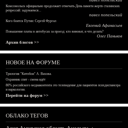
павел попельский
Комсомольск официально продолжает отмечать День памяти жертв сталинских
репрессий: задумаемся...
павел попельский
Кого боится Путин: Сергей Фургал
Евгений Афанасьев
Повышение платы в автобусах за проезд: кто виноват, и что делать?
Олег Паньков
Архив блогов >>
НОВОЕ НА ФОРУМЕ
Трилогия "Китобои" А. Вахова.
Охранник спит - смена идёт
80% российского медиаконтента это телевидение для пациентов психдиспансера
и наркологии.
Перейти на форум >>
ОБЛАКО ТЕГОВ