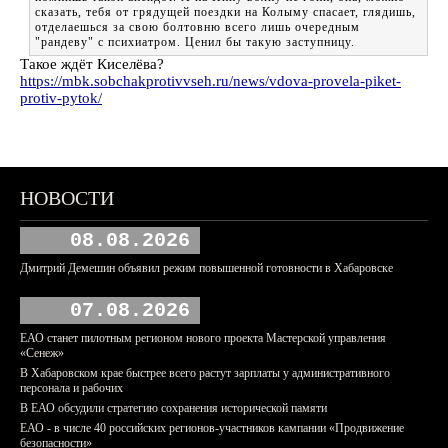
сказать, тебя от грядущей поездки на Колыму спасает, глядишь,
отделаешься за свою болтовню всего лишь очередным
"рандеву" с психиатром. Ценил бы такую заступницу.
Такое ждёт Киселёва?
https://mbk.sobchakprotivvseh.ru/news/vdova-provela-piket-
protiv-pytok/
НОВОСТИ
08.08.2026
Дмитрий Демешин объявил режим повышенной готовности в Хабаровске
07.08.2026
ЕАО станет пилотным регионом нового проекта Мастерской управления
«Сенеж»
В Хабаровском крае быстрее всего растут зарплаты у административного
персонала и рабочих
В ЕАО обсудили стратегию сохранения исторической памяти
ЕАО - в числе 40 российских регионов-участников кампании «Продвижение
безопасности»