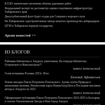
В ЕАО значительно увеличены объемы дорожных работ
Федеральный эксперт по достоинству оценил спортивную инфраструктуру
Хабаровского края
Дноуглубительный флот будет создан для Северного морского пути
На Хабаровском судостроительном заводе началось производство дебаркадеров
ЦУМ в Хабаровске вернули государству
Архив новостей >>
ИЗ БЛОГОВ
Районная библиотека в Амурске уничтожена. На очереди библиотека
Островского в Комсомольске?!
павел попельский
Голая вечеринка Роснано 2015г. Итог.
Евгений Афанасьев
Новые находки Павла Петровича Попельского: Архив газеты Природа и
аномальные явления, Неизвестная карта НижнеАмурЛага и Последние выставки
автора в Амурске по 2025
павел попельский
Официальные публикации Павла Петровича Попельского 2023-2025 в Болгарии,
в газетах Тихоокеанская Звезда и Наш Город Амурск