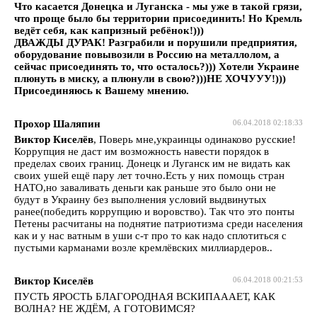
Что касается Донецка и Луганска - мы уже в такой грязи,
что проще было бы территории присоединить! Но Кремль
ведёт себя, как капризный ребёнок!)))
ДВАЖДЫ ДУРАК! Разграбили и порушили предприятия,
оборудование повывозили в Россию на металлолом, а
сейчас присоединять то, что осталось?))) Хотели Украине
плюнуть в миску, а плюнули в свою?)))НЕ ХОЧУУУ!)))
Присоединяюсь к Вашему мнению.
Прохор Шаляпин
06.04.2018 02:18:33
Виктор Киселёв
, Поверь мне,украинцы одинаково русские!
Коррупция не даст им возможность навести порядок в
пределах своих границ. Донецк и Луганск им не видать как
своих ушей ещё пару лет точно.Есть у них помощь стран
НАТО,но заваливать деньги как раньше это было они не
будут в Украину без выполнения условий выдвинутых
ранее(победить коррупцию и воровство). Так что это понты
Петены расчитаны на поднятие патриотизма среди населения
как и у нас ватным в уши с-т про то как надо сплотиться с
пустыми карманами возле кремлёвских миллиардеров..
Виктор Киселёв
06.04.2018 00:21:53
ПУСТЬ ЯРОСТЬ БЛАГОРОДНАЯ ВСКИПАААЕТ, КАК
ВОЛНА? НЕ ЖДЁМ, А ГОТОВИМСЯ?