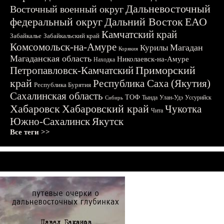
Дальневосточный
Восточный военный округ
федеральный округ
Дальний Восток
ЕАО
Камчатский край
Забайкалье
Забайкальский край
Комсомольск-на-Амуре
Магадан
Курилы
Корякия
Магаданская область
Николаевск-на-Амуре
Находка
Приморский
Петропавловск-Камчатский
край
Республика Саха (Якутия)
Республика Бурятия
Сахалинская область
ТОФ
Тында
Улан-Удэ
Уссурийск
Сибирь
Хабаровск
Хабаровский край
Чукотка
Чита
Южно-Сахалинск
Якутск
Все теги >>