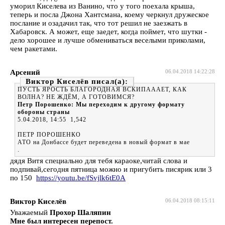
уморил Киселева из Ванино, что у того поехала крыша,
теперь и посла Джона Хантсмана, коему черкнул дружеское
послание и озадачил так, что тот решил не заезжать в
Хабаровск. А может, еще заедет, когда поймет, что шутки -
дело хорошее и лучше обмениваться веселыми приколами,
чем ракетами.
Арсений
06.04.2018 14:22:28
Виктор Киселёв
ПУСТЬ ЯРОСТЬ БЛАГОРОДНАЯ ВСКИПАААЕТ, КАК
ВОЛНА? НЕ ЖДЁМ, А ГОТОВИМСЯ?
Петр Порошенко: Мы переходим к другому формату
обороны страны
5.04.2018, 14:55 1,542
ПЕТР ПОРОШЕНКО
АТО на Донбассе будет переведена в новый формат в мае
.
дядя Витя специально для тебя караоке,читай слова и
подпивай,сегодня пятница можно и пригубить писярик или 3
по 150
https://youtu.be/fSvjlk6tE0A
Виктор Киселёв
06.04.2018 08:15:11
Уважаемый
Прохор Шаляпин
Мне был интересен перепост.