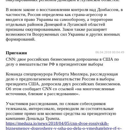
В новом законе о восстановлении контроля над Донбассом, в
частности, Россия определена как страна-агрессор и
вводится право Украины на самооборону, а территории
отдельных районов Донецкой и Луганской областей
признаны оккупированными. Закон также расширяет
возможности Вооруженных сил Украины и других военных
формирований.
Пригожин
06.04.2018 00:04:49
CNN: двое российских бизнесменов допрошены в США по
делу о вмешательстве РФ в президентские выборы
Команда спецпрокурора Роберта Мюллера, расследующая
дело о предполагаемом вмешательстве России в выборы
президента США, допросила двух российских бизнесменов.
Об этом сообщает CNN со ссылкой «на многочисленные
источники, близкие к расследованию».
Участников расследования, по словам собеседников
телеканала, интересовало, переводили ли состоятельные
россияне прямо или косвенно средства на президентскую
кампанию Дональда Трампа.
https://meduza.io/news/2018/04/05/cnn-dvoe-rossiyskih-
biznesmenov-doprosheny-v-ssha-po-delu-o-vmeshatelstve-rf-v-