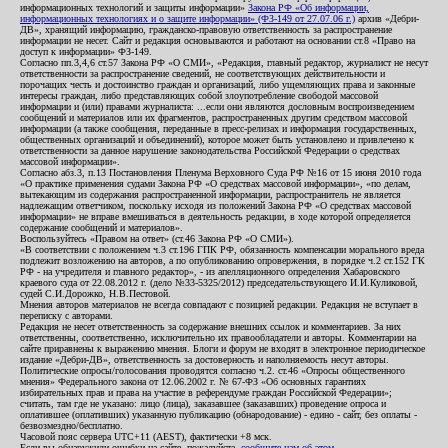
информационных технологий и защиты информации»
Закона РФ «Об информации,
информационных технологиях и о защите информации» (ФЗ-149 от 27.07.06 г.)
архив «Дебри-
ДВ», хранящий информацию, гражданско-правовую ответственность за распространение
информации не несет. Сайт и редакция основываются и работают на основании ст.8 «Право на
доступ к информации» ФЗ-149.
Согласно пп.3,4,6 ст.57 Закона РФ «О СМИ», «Редакция, главный редактор, журналист не несут
ответственности за распространение сведений, не соответствующих действительности и
порочащих честь и достоинство граждан и организаций, либо ущемляющих права и законные
интересы граждан, либо представляющих собой злоупотребление свободой массовой
информации и (или) правами журналиста: ...если они являются дословным воспроизведением
сообщений и материалов или их фрагментов, распространенных другим средством массовой
информации (а также сообщения, переданные в пресс-релизах и информация государственных,
общественных организаций и объединений), которое может быть установлено и привлечено к
ответственности за данное нарушение законодательства Российской Федерации о средствах
массовой информации».
Согласно абз.3, п.13 Постановления Пленума Верховного Суда РФ №16 от 15 июня 2010 года
«О практике применения судами Закона РФ «О средствах массовой информации», «по делам,
вытекающим из содержания распространенной информации, распространитель не является
надлежащим ответчиком, поскольку исходя из положений Закона РФ «О средствах массовой
информации» не вправе вмешиваться в деятельность редакции, в ходе которой определяется
содержание сообщений и материалов».
Воспользуйтесь «Правом на ответ» (ст.46 Закона РФ «О СМИ»).
«В соответствии с положением ч.3 ст.196 ГПК РФ, обязанность компенсации морального вреда
подлежит возложению на авторов, а по опубликованию опровержения, в порядке ч.2 ст.152 ГК
РФ - на учредителя и главного редактор», - из апелляционного определения Хабаровского
краевого суда от 22.08.2012 г. (дело №33-5325/2012) председательствующего И.И.Куликовой,
судей С.И.Дорожко, Н.В.Пестовой.
Мнения авторов материалов не всегда совпадают с позицией редакции. Редакция не вступает в
переписку с авторами.
Редакция не несет ответственность за содержание внешних ссылок и комментариев. За них
ответственны, соответственно, исключительно их правообладатели и авторы. Комментарии на
сайте приравнены к выражению мнения. Блоги и форум не входят в электронное периодическое
издание «Дебри-ДВ», ответственность за достоверность и наполняемость несут авторы.
Политические опросы/голосования проводятся согласно ч.2. ст.46 «Опросы общественного
мнения» Федерального закона от 12.06.2002 г. № 67-ФЗ «Об основных гарантиях
избирательных прав и права на участие в референдуме граждан Российской Федерации»;
считать, там где не указано: лицо (лица), заказавшее (заказавших) проведение опроса и
оплатившее (оплативших) указанную публикацию (обнародование) - едино - сайт, без оплаты -
безвозмездно/бесплатно.
Часовой пояс сервера UTC+11 (AEST), фактически +8 мск.
Если вы обнаружили ошибки на сайте, пожалуйста,
сообщите нам об этом
.