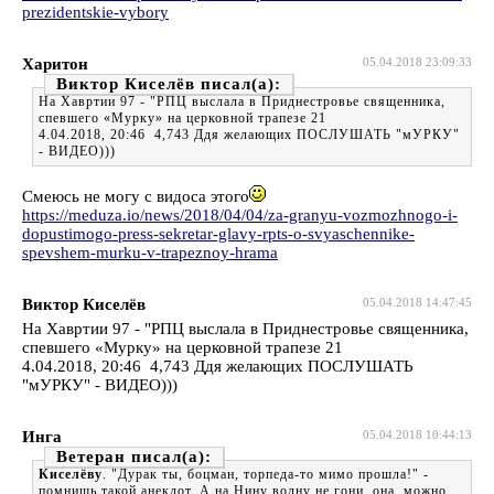
prezidentskie-vybory
Харитон
05.04.2018 23:09:33
Виктор Киселёв
На Хавртии 97 - "РПЦ выслала в Приднестровье священника,
спевшего «Мурку» на церковной трапезе 21
4.04.2018, 20:46 4,743 Ддя желающих ПОСЛУШАТЬ "мУРКУ"
- ВИДЕО)))
Смеюсь не могу с видоса этого
https://meduza.io/news/2018/04/04/za-granyu-vozmozhnogo-i-
dopustimogo-press-sekretar-glavy-rpts-o-svyaschennike-
spevshem-murku-v-trapeznoy-hrama
Виктор Киселёв
05.04.2018 14:47:45
На Хавртии 97 - "РПЦ выслала в Приднестровье священника,
спевшего «Мурку» на церковной трапезе 21
4.04.2018, 20:46 4,743 Ддя желающих ПОСЛУШАТЬ
"мУРКУ" - ВИДЕО)))
Инга
05.04.2018 10:44:13
Ветеран
Киселёву
. "Дурак ты, боцман, торпеда-то мимо прошла!" -
помнишь такой анекдот. А на Нину волну не гони, она, можно