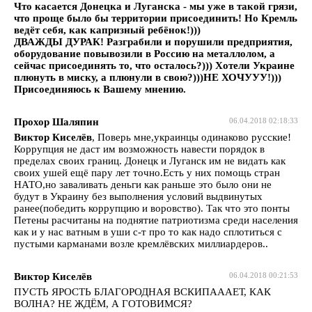
Что касается Донецка и Луганска - мы уже в такой грязи,
что проще было бы территории присоединить! Но Кремль
ведёт себя, как капризный ребёнок!)))
ДВАЖДЫ ДУРАК! Разграбили и порушили предприятия,
оборудование повывозили в Россию на металлолом, а
сейчас присоединять то, что осталось?))) Хотели Украине
плюнуть в миску, а плюнули в свою?)))НЕ ХОЧУУУ!)))
Присоединяюсь к Вашему мнению.
Прохор Шаляпин
06.04.2018 02:18:33
Виктор Киселёв
, Поверь мне,украинцы одинаково русские!
Коррупция не даст им возможность навести порядок в
пределах своих границ. Донецк и Луганск им не видать как
своих ушей ещё пару лет точно.Есть у них помощь стран
НАТО,но заваливать деньги как раньше это было они не
будут в Украину без выполнения условий выдвинутых
ранее(победить коррупцию и воровство). Так что это понты
Петены расчитаны на поднятие патриотизма среди населения
как и у нас ватным в уши с-т про то как надо сплотиться с
пустыми карманами возле кремлёвских миллиардеров..
Виктор Киселёв
06.04.2018 00:21:53
ПУСТЬ ЯРОСТЬ БЛАГОРОДНАЯ ВСКИПАААЕТ, КАК
ВОЛНА? НЕ ЖДЁМ, А ГОТОВИМСЯ?