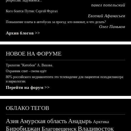
репрессий: задумаемся...
павел попельский
Кого боится Путин: Сергей Фургал
Евгений Афанасьев
Повышение платы в автобусах за проезд: кто виноват, и что делать?
Олег Паньков
Архив блогов >>
НОВОЕ НА ФОРУМЕ
Трилогия "Китобои" А. Вахова.
Охранник спит - смена идёт
80% российского медиаконтента это телевидение для пациентов психдиспансера
и наркологии.
Перейти на форум >>
ОБЛАКО ТЕГОВ
Азия
Амурская область
Анадырь
Арктика
Биробиджан
Владивосток
Благовещенск