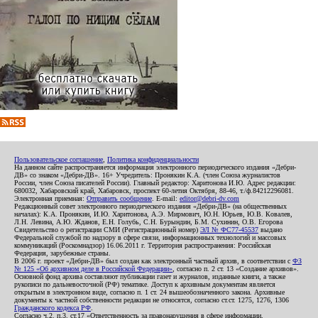
Пользовательское соглашение
,
Политика конфиденциальности
На данном сайте распространяется информация электронного периодического издания «Дебри-
ДВ» со знаком «Дебри-ДВ». 16+ Учредитель: Пронякин К.А. (член Союза журналистов
России, член Союза писателей России). Главный редактор: Харитонова И.Ю. Адрес редакции:
680032, Хабаровский край, Хабаровск, проспект 60-летия Октября, 88-46, т./ф.84212296081.
Электронная приемная:
Отправить сообщение
. E-mail:
editor@debri-dv.com
Редакционный совет электронного периодического издания «Дебри-ДВ» (на общественных
началах): К.А. Пронякин, И.Ю. Харитонова, А.Э. Мирмович, Ю.Н. Юрьев, Ю.В. Ковалев,
Л.Н. Левина, А.Ю. Жданов, Е.Н. Голубь, С.Н. Бурындин, Б.М. Сухинин, О.В. Егорова
Свидетельство о регистрации СМИ (Регистрационный номер)
ЭЛ № ФС77-45537
выдано
Федеральной службой по надзору в сфере связи, информационных технологий и массовых
коммуникаций (Роскомнадзор) 16.06.2011 г. Территория распространения: Российская
Федерация, зарубежные страны.
В 2006 г. проект «Дебри-ДВ» был создан как электронный частный архив, в соответствии с
ФЗ
№ 125 «Об архивном деле в Российской Федерации»
, согласно п. 2 ст. 13 «Создание архивов».
Основной фонд архива составляют публикации газет и журналов, изданные книги, а также
рукописи по дальневосточной (РФ) тематике. Доступ к архивным документам является
открытым в электронном виде, согласно п. 1 ст. 24 вышеобозначенного закона. Архивные
документы к частной собственности редакции не относятся, согласно ст.ст. 1275, 1276, 1306
Гражданского кодекса РФ
.
Согласно ч.2. п.3. ст.17 «Ответственность за правонарушения в сфере информации,