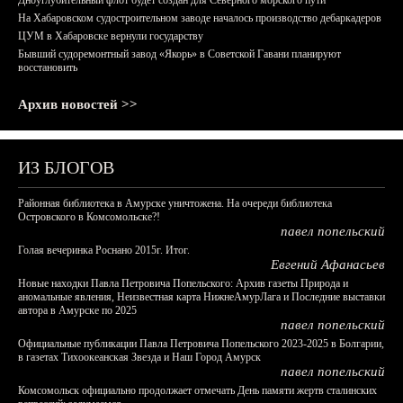
Дноуглубительный флот будет создан для Северного морского пути
На Хабаровском судостроительном заводе началось производство дебаркадеров
ЦУМ в Хабаровске вернули государству
Бывший судоремонтный завод «Якорь» в Советской Гавани планируют
восстановить
Архив новостей >>
ИЗ БЛОГОВ
Районная библиотека в Амурске уничтожена. На очереди библиотека
Островского в Комсомольске?!
павел попельский
Голая вечеринка Роснано 2015г. Итог.
Евгений Афанасьев
Новые находки Павла Петровича Попельского: Архив газеты Природа и
аномальные явления, Неизвестная карта НижнеАмурЛага и Последние выставки
автора в Амурске по 2025
павел попельский
Официальные публикации Павла Петровича Попельского 2023-2025 в Болгарии,
в газетах Тихоокеанская Звезда и Наш Город Амурск
павел попельский
Комсомольск официально продолжает отмечать День памяти жертв сталинских