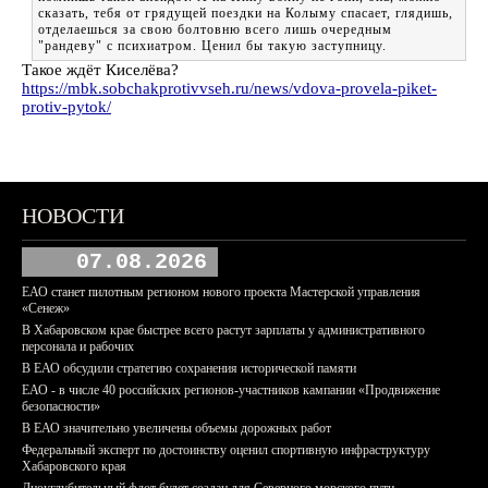
сказать, тебя от грядущей поездки на Колыму спасает, глядишь,
отделаешься за свою болтовню всего лишь очередным
"рандеву" с психиатром. Ценил бы такую заступницу.
Такое ждёт Киселёва?
https://mbk.sobchakprotivvseh.ru/news/vdova-provela-piket-
protiv-pytok/
НОВОСТИ
07.08.2026
ЕАО станет пилотным регионом нового проекта Мастерской управления
«Сенеж»
В Хабаровском крае быстрее всего растут зарплаты у административного
персонала и рабочих
В ЕАО обсудили стратегию сохранения исторической памяти
ЕАО - в числе 40 российских регионов-участников кампании «Продвижение
безопасности»
В ЕАО значительно увеличены объемы дорожных работ
Федеральный эксперт по достоинству оценил спортивную инфраструктуру
Хабаровского края