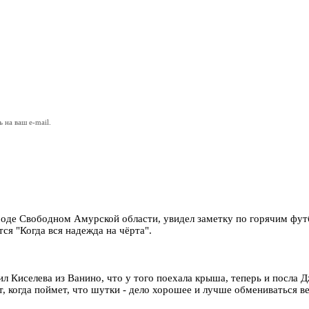
на ваш e-mail.
городе Свободном Амурской области, увидел заметку по горячим ф
тся "Когда вся надежда на чёрта".
л Киселева из Ванино, что у того поехала крыша, теперь и посла 
ет, когда поймет, что шутки - дело хорошее и лучше обмениваться 