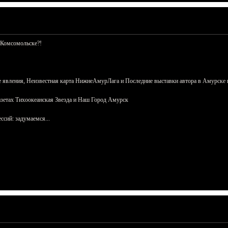
 Комсомольске?!
 явления, Неизвестная карта НижнеАмурЛага и Последние выставки автора в Амурске 
азетах Тихоокеанская Звезда и Наш Город Амурск
сий: задумаемся...