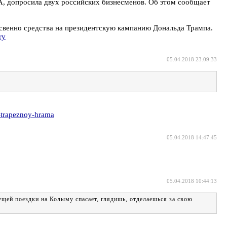
, допросила двух российских бизнесменов. Об этом сообщает
освенно средства на президентскую кампанию Дональда Трампа.
ry
05.04.2018 23:09:33
-trapeznoy-hrama
05.04.2018 14:47:45
05.04.2018 10:44:13
дущей поездки на Колыму спасает, глядишь, отделаешься за свою