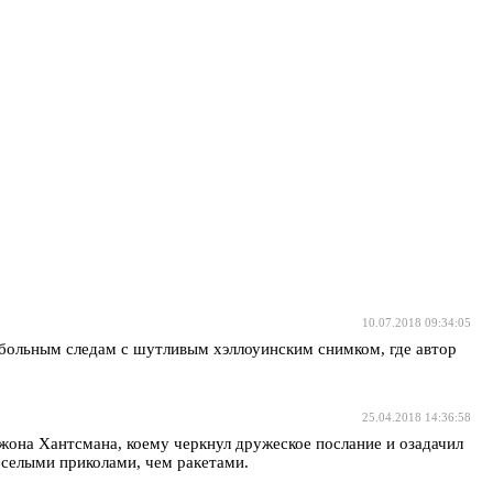
10.07.2018 09:34:05
утбольным следам с шутливым хэллоуинским снимком, где автор
25.04.2018 14:36:58
Джона Хантсмана, коему черкнул дружеское послание и озадачил
веселыми приколами, чем ракетами.