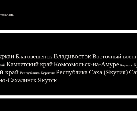
ркологии.
джан
Владивосток
Благовещенск
Восточный воен
Камчатский край
Комсомольск-на-Амуре
К
рай
Корякия
й край
Республика Саха (Якутия)
Са
Республика Бурятия
о-Сахалинск
Якутск