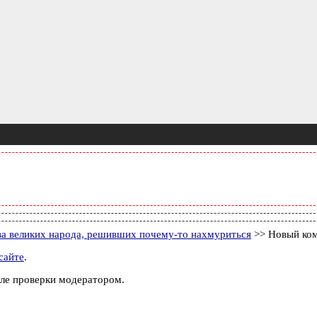
ва великих народа, решивших почему-то нахмуриться
>> Новый ко
сайте
.
ле проверки модератором.