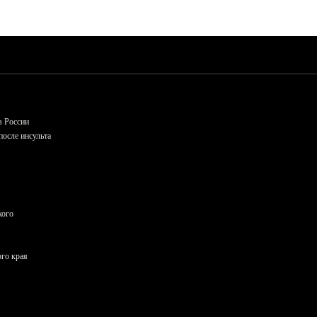
в России
осле инсульта
кого
ого края