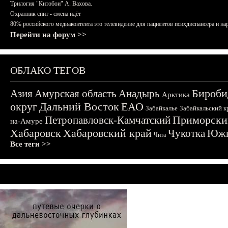
Трилогия "Китобои" А. Вахова.
Охранник спит - смена идёт
80% российского медиаконтента это телевидение для пациентов психдиспансера и на
Перейти на форум >>
ОБЛАКО ТЕГОВ
Бироби
Азия
Амурская область
Анадырь
Арктика
округ
Дальний Восток
ЕАО
Забайкалье
Забайкальский к
Приморски
Петропавловск-Камчатский
на-Амуре
Хабаровск
Хабаровский край
Чукотка
Южн
Чита
Все теги >>