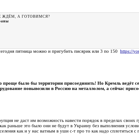
Е ЖДЁМ, А ГОТОВИМСЯ?
раны
,сегодня пятница можно и пригубить писярик или 3 по 150
https://y
то проще было бы территории присоединить! Но Кремль ведёт се
ование повывозили в Россию на металлолом, а сейчас присоед
упция не даст им возможность навести порядок в пределах своих г
как раньше это было они не будут в Украину без выполнения услов
еления как и у нас ватным в уши с-т про то как надо сплотиться с