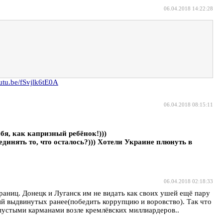
06.04.2018 14:22:28
outu.be/fSvjlk6tE0A
06.04.2018 08:15:11
бя, как капризный ребёнок!)))
инять то, что осталось?))) Хотели Украине плюнуть в
06.04.2018 02:18:33
раниц. Донецк и Луганск им не видать как своих ушей ещё пару
ий выдвинутых ранее(победить коррупцию и воровство). Так что
 пустыми карманами возле кремлёвских миллиардеров..