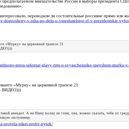
 предполагаемом вмешательстве России в выборы президента США
следованию».
 интересовало, переводили ли состоятельные россияне прямо или к
v-doprosheny-v-ssha-po-delu-o-vmeshatelstve-rf-v-prezidentskie-vybo
го «Мурку» на церковной трапезе 21
ИДЕО)))
stimogo-press-sekretar-glavy-rpts-o-svyaschennike-spevshem-murku-v
евшего «Мурку» на церковной трапезе 21
- ВИДЕО)))
такой анекдот. А на Нину волну не гони, она, можно сказать, тебя от гря
такую заступницу.
a-provela-piket-protiv-pytok/