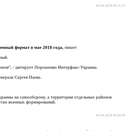
06.04.2018 00:21:53
енный формат в мае 2018 года,
пишет
ный.
оном", - цитирует Порошенко Интерфакс-Украина.
нерала Сергея Наева.
 Украины на самооборону, а территории отдельных районов
угих военных формирований.
06.04.2018 00:04:49