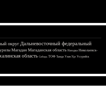
Дальневосточный федеральный
ный округ
Магадан
Магаданская область
урилы
Николаевск-
Находка
халинская область
ТОФ
Тында
Улан-Удэ
Уссурийск
Сибирь