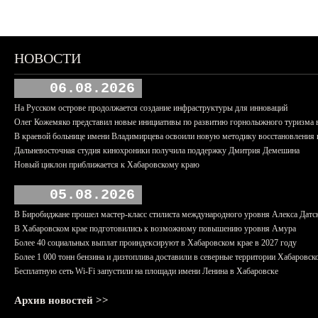
НОВОСТИ
06.08.2026
На Русском острове продолжается создание инфраструктуры для инноваций
Олег Кожемяко представил новые инициативы по развитию горнолыжного туризма 
В краевой больнице имени Владимирцева освоили новую методику восстановления п
Дальневосточная студия кинохроники получила поддержку Дмитрия Демешина
Новый циклон приближается к Хабаровскому краю
05.08.2026
В Биробиджане прошел мастер-класс стилиста международного уровня Алекса Датс
В Хабаровском крае подготовились к возможному повышению уровня Амура
Более 40 социальных выплат проиндексируют в Хабаровском крае в 2027 году
Более 1 000 тонн бензина и дизтоплива доставили в северные территории Хабаровск
Бесплатную сеть Wi-Fi запустили на площади имени Ленина в Хабаровске
Архив новостей >>