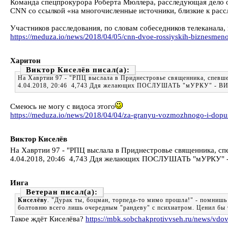
Команда спецпрокурора Роберта Мюллера, расследующая дело о
CNN со ссылкой «на многочисленные источники, близкие к рас
Участников расследования, по словам собеседников телеканала,
https://meduza.io/news/2018/04/05/cnn-dvoe-rossiyskih-biznesmeno
Харитон
Виктор Киселёв
На Хавртии 97 - "РПЦ выслала в Приднестровье священника, спевше
4.04.2018, 20:46 4,743 Ддя желающих ПОСЛУШАТЬ "мУРКУ" - В
Смеюсь не могу с видоса этого
https://meduza.io/news/2018/04/04/za-granyu-vozmozhnogo-i-dopu
Виктор Киселёв
На Хавртии 97 - "РПЦ выслала в Приднестровье священника, сп
4.04.2018, 20:46 4,743 Ддя желающих ПОСЛУШАТЬ "мУРКУ" 
Инга
Ветеран
Киселёву
. "Дурак ты, боцман, торпеда-то мимо прошла!" - помнишь 
болтовню всего лишь очередным "рандеву" с психиатром. Ценил бы 
Такое ждёт Киселёва?
https://mbk.sobchakprotivvseh.ru/news/vdov