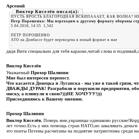
Арсений
Виктор Киселёв
ПУСТЬ ЯРОСТЬ БЛАГОРОДНАЯ ВСКИПАААЕТ, КАК ВОЛНА? Н
Петр Порошенко: Мы переходим к другому формату обороны ст
5.04.2018, 14:55 1,542
ПЕТР ПОРОШЕНКО
АТО на Донбассе будет переведена в новый формат в мае
.
дядя Витя специально для тебя караоке,читай слова и подпивай
Виктор Киселёв
Уважаемый
Прохор Шаляпин
Мне был интересен перепост.
Что касается Донецка и Луганска - мы уже в такой грязи, ч
ДВАЖДЫ ДУРАК! Разграбили и порушили предприятия, оборуд
миску, а плюнули в свою?)))НЕ ХОЧУУУ!)))
Присоединяюсь к Вашему мнению.
Прохор Шаляпин
Виктор Киселёв
, Поверь мне,украинцы одинаково русские!Корр
лет точно.Есть у них помощь стран НАТО,но заваливать деньги 
это понты Петены расчитаны на поднятие патриотизма среди нас