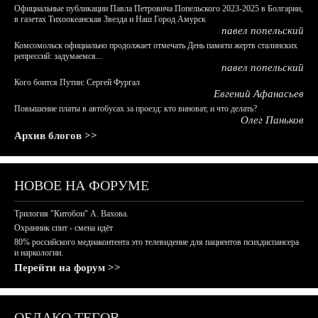
Официальные публикации Павла Петровича Попельского 2023-2025 в Болгарии,
в газетах Тихоокеанская Звезда и Наш Город Амурск
павел попельский
Комсомольск официально продолжает отмечать День памяти жертв сталинских
репрессий: задумаемся...
павел попельский
Кого боится Путин: Сергей Фургал
Евгений Афанасьев
Повышение платы в автобусах за проезд: кто виноват, и что делать?
Олег Паньков
Архив блогов >>
НОВОЕ НА ФОРУМЕ
Трилогия "Китобои" А. Вахова.
Охранник спит - смена идёт
80% российского медиаконтента это телевидение для пациентов психдиспансера
и наркологии.
Перейти на форум >>
ОБЛАКО ТЕГОВ