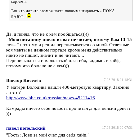
картами.
Так что ловите возможность покомментировать - ПОКА
ДАЮТ.
Да, я понял, что не с кем пообщаться))))
"Мою писанину никто из вас не читает, потому Вам 13-15
лет..."
поэтому и решил переписываться со мной. Ответные
комменты на данном портале кроме меня действительно
никто не пишет, значит и не читают....
Переписываться с малолеткой для тебя, видимо, в кайф,
потому что больше не с кем)))
Виктор Киселёв
17.08.2018 01:18:31
У матери Володина нашли 400-метровую квартиру. Законно
ли это?
http://www.bbc.co.uk/russian/news-45211416
Камрады ничего себе новость прочитал ,а для пенсий денег?
)))
павел попельский
17.08.2018 00:07:31
"Гость: Лови за мой счет для себя хайп."