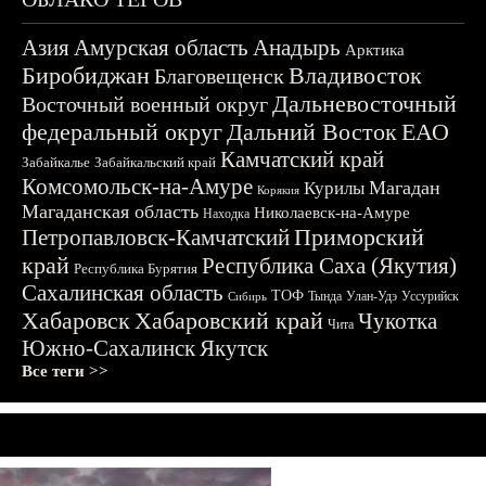
Азия
Амурская область
Анадырь
Арктика
Биробиджан
Владивосток
Благовещенск
Дальневосточный
Восточный военный округ
федеральный округ
Дальний Восток
ЕАО
Камчатский край
Забайкалье
Забайкальский край
Комсомольск-на-Амуре
Магадан
Курилы
Корякия
Магаданская область
Николаевск-на-Амуре
Находка
Приморский
Петропавловск-Камчатский
край
Республика Саха (Якутия)
Республика Бурятия
Сахалинская область
ТОФ
Тында
Улан-Удэ
Уссурийск
Сибирь
Хабаровск
Хабаровский край
Чукотка
Чита
Южно-Сахалинск
Якутск
Все теги >>