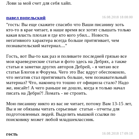
Лови за мой счет для себя хайп.
павел попельский
16.08.2018 18:08:00
"гость: Вы еще скажите спасибо что Ваши писанину хоть
кто-то в крае читает, в наше время все хотят слышать только
какая власть плохая и где кто кого убил... Новость
негативного характера всегда больше притягивает, чем
познавательский материал...."
Гость, вот Вы-то как раз и поливаете последней грязью все
мои краеведческие статьи и фото здесь на Дебрях, а также
статьи и заметки других авторов Дебрей, - я читаю все
статьи Блогов и Форума. Чего это Вас вдруг обеспокоило,
что негатив стал притягивать больше, чем познавательный
материал? Что, наконец-то тошно от официоза стало? Надо
же, инсайт! А чего раньше не дошло, когда я только начал
писать на Дебри?! Ломать - не строить.
Мою писанину никто из вас не читает, потому Вам 13-15 лет,
Вы и не обязаны читать серьезные статьи - отчеты для
подготовленных людей. Выделить мышкой ссылки по
поисковику может любой младшеклассник.
гость
16.08.2018 17:09:18