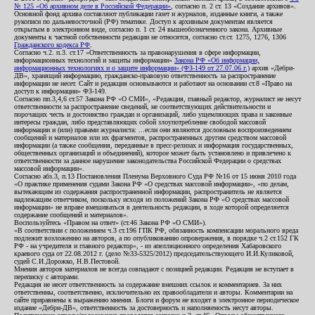
№ 125 «Об архивном деле в Российской Федерации»
, согласно п. 2 ст. 13 «Создание архивов».
Основной фонд архива составляют публикации газет и журналов, изданные книги, а также
рукописи по дальневосточной (РФ) тематике. Доступ к архивным документам является
открытым в электронном виде, согласно п. 1 ст. 24 вышеобозначенного закона. Архивные
документы к частной собственности редакции не относятся, согласно ст.ст. 1275, 1276, 1306
Гражданского кодекса РФ
.
Согласно ч.2. п.3. ст.17 «Ответственность за правонарушения в сфере информации,
информационных технологий и защиты информации»
Закона РФ «Об информации,
информационных технологиях и о защите информации» (ФЗ-149 от 27.07.06 г.)
архив «Дебри-
ДВ», хранящий информацию, гражданско-правовую ответственность за распространение
информации не несет. Сайт и редакция основываются и работают на основании ст.8 «Право на
доступ к информации» ФЗ-149.
Согласно пп.3,4,6 ст.57 Закона РФ «О СМИ», «Редакция, главный редактор, журналист не несут
ответственности за распространение сведений, не соответствующих действительности и
порочащих честь и достоинство граждан и организаций, либо ущемляющих права и законные
интересы граждан, либо представляющих собой злоупотребление свободой массовой
информации и (или) правами журналиста: ...если они являются дословным воспроизведением
сообщений и материалов или их фрагментов, распространенных другим средством массовой
информации (а также сообщения, переданные в пресс-релизах и информация государственных,
общественных организаций и объединений), которое может быть установлено и привлечено к
ответственности за данное нарушение законодательства Российской Федерации о средствах
массовой информации».
Согласно абз.3, п.13 Постановления Пленума Верховного Суда РФ №16 от 15 июня 2010 года
«О практике применения судами Закона РФ «О средствах массовой информации», «по делам,
вытекающим из содержания распространенной информации, распространитель не является
надлежащим ответчиком, поскольку исходя из положений Закона РФ «О средствах массовой
информации» не вправе вмешиваться в деятельность редакции, в ходе которой определяется
содержание сообщений и материалов».
Воспользуйтесь «Правом на ответ» (ст.46 Закона РФ «О СМИ»).
«В соответствии с положением ч.3 ст.196 ГПК РФ, обязанность компенсации морального вреда
подлежит возложению на авторов, а по опубликованию опровержения, в порядке ч.2 ст.152 ГК
РФ - на учредителя и главного редактор», - из апелляционного определения Хабаровского
краевого суда от 22.08.2012 г. (дело №33-5325/2012) председательствующего И.И.Куликовой,
судей С.И.Дорожко, Н.В.Пестовой.
Мнения авторов материалов не всегда совпадают с позицией редакции. Редакция не вступает в
переписку с авторами.
Редакция не несет ответственность за содержание внешних ссылок и комментариев. За них
ответственны, соответственно, исключительно их правообладатели и авторы. Комментарии на
сайте приравнены к выражению мнения. Блоги и форум не входят в электронное периодическое
издание «Дебри-ДВ», ответственность за достоверность и наполняемость несут авторы.