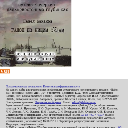
Пользовательское соглашение
,
Политика конфиденциальности
На данном сайте распространяется информация электронного периодического издания «Дебри-
ДВ» со знаком «Дебри-ДВ». 16+ Учредитель: Пронякин К.А. (член Союза журналистов
России, член Союза писателей России). Главный редактор: Харитонова И.Ю. Адрес редакции:
680032, Хабаровский край, Хабаровск, проспект 60-летия Октября, 88-46, т./ф.84212296081.
Электронная приемная:
Отправить сообщение
. E-mail:
editor@debri-dv.com
Редакционный совет электронного периодического издания «Дебри-ДВ» (на общественных
началах): К.А. Пронякин, И.Ю. Харитонова, А.Э. Мирмович, Ю.Н. Юрьев, Ю.В. Ковалев,
Л.Н. Левина, А.Ю. Жданов, Е.Н. Голубь, С.Н. Бурындин, Б.М. Сухинин, О.В. Егорова
Свидетельство о регистрации СМИ (Регистрационный номер)
ЭЛ № ФС77-45537
выдано
Федеральной службой по надзору в сфере связи, информационных технологий и массовых
коммуникаций (Роскомнадзор) 16.06.2011 г. Территория распространения: Российская
Федерация, зарубежные страны.
В 2006 г. проект «Дебри-ДВ» был создан как электронный частный архив, в соответствии с
ФЗ