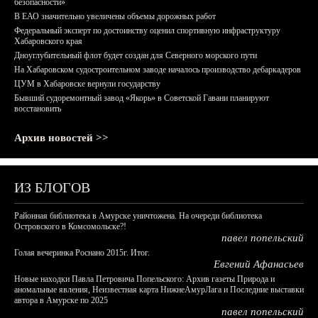
безопасности»
В ЕАО значительно увеличены объемы дорожных работ
Федеральный эксперт по достоинству оценил спортивную инфраструктуру
Хабаровского края
Дноуглубительный флот будет создан для Северного морского пути
На Хабаровском судостроительном заводе началось производство дебаркадеров
ЦУМ в Хабаровске вернули государству
Бывший судоремонтный завод «Якорь» в Советской Гавани планируют
восстановить
Архив новостей >>
ИЗ БЛОГОВ
Районная библиотека в Амурске уничтожена. На очереди библиотека
Островского в Комсомольске?!
павел попельский
Голая вечеринка Роснано 2015г. Итог.
Евгений Афанасьев
Новые находки Павла Петровича Попельского: Архив газеты Природа и
аномальные явления, Неизвестная карта НижнеАмурЛага и Последние выставки
автора в Амурске по 2025
павел попельский