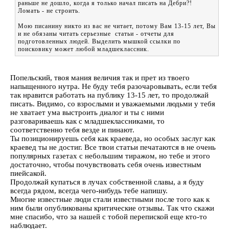
раньше не дошло, когда я только начал писать на Дебри?!
Ломать - не строить.
Мою писанину никто из вас не читает, потому Вам 13-15 лет, Вы
и не обязаны читать серьезные статьи - отчеты для
подготовленных людей. Выделить мышкой ссылки по
поисковику может любой младшеклассник.
Попельский, твоя мания величия так и прет из твоего
напыщенного нутра. Не буду тебя разочаровывать, если тебя
так нравится работать на публику 13-15 лет, то продолжай
писать. Видимо, со взрослыми и уважаемыми людьми у тебя
не хватает ума выстроить диалог и ты с ними
разговариваешь как с младшеклассниками, то
соответственно тебя везде и пинают.
Ты позиционируешь себя как краеведа, но особых заслуг как
краевед ты не достиг. Все твои статьи печатаются в не очень
популярных газетах с небольшим тиражом, но тебе и этого
достаточно, чтобы почувствовать себя очень известным
пиейсакой.
Продолжай купаться в лучах собственной славы, а я буду
всегда рядом, всегда чего-нибудь тебе напишу.
Многие известные люди стали известными после того как к
ним были опубликованы критические отзывы. Так что скажи
мне спасибо, что за нашей с тобой перепиской еще кто-то
наблюдает.