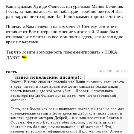
Как в фильме Луи де Фюнеса: натуральная Мания Величия.
Гость, за нашим ассаже не наблюдает вообще никто. Я Вас
разочарую: никто кроме Вас Ваши комментарии не читает.
Почему я Вам отвечаю на комменты? Потому что мне в
отличие от Вас интересно мнение читателей. Иначе бы я
отключал комменты на все мои посты здесь, как делал одно
время с картами.
Так что ловите возможность покомментировать - ПОКА
ДАЮТ.
гость
16.08.2018 18:32:01
павел попельский
"гость: Вы еще скажите спасибо что Ваши писанину хоть кто-то
в крае читает, в наше время все хотят слышать только какая
власть плохая и где кто кого убил... Новость негативного
характера всегда больше притягивает, чем познавательский
материал...."
Гость, вот Вы-то как раз и поливаете последней грязью все мои
краеведческие статьи и фото здесь на Дебрях, а также статьи и
заметки других авторов Дебрей, - я читаю все статьи Блогов и
Форума. Чего это Вас вдруг обеспокоило, что негатив стал
притягивать больше, чем познавательный материал? Что,
наконец-то тошно от официоза стало? Надо же, инсайт! А чего