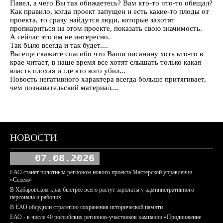
Павел, а чего Вы так обижаетесь? Вам кто-то что-то обещал?
Как правило, когда проект запущен и есть какие-то плоды от
проекта, то сразу найдутся люди, которые захотят
пропиариться на этом проекте, показать свою значимость.
А сейчас это им не интересно.
Так было всегда и так будет....
Вы еще скажите спасибо что Ваши писанину хоть кто-то в
крае читает, в наше время все хотят слышать только какая
власть плохая и где кто кого убил...
Новость негативного характера всегда больше притягивает,
чем познавательский материал....
НОВОСТИ
07.08.2026
ЕАО станет пилотным регионом нового проекта Мастерской управления
«Сенеж»
В Хабаровском крае быстрее всего растут зарплаты у административного
персонала и рабочих
В ЕАО обсудили стратегию сохранения исторической памяти
ЕАО - в числе 40 российских регионов-участников кампании «Продвижение