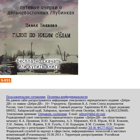
Пользовательское соглашение
,
Политика конфиденциальности
На данном сайте распространяется информация электронного периодического издания «Дебри-
ДВ» со знаком «Дебри-ДВ». 16+ Учредитель: Пронякин К.А. (член Союза журналистов
России, член Союза писателей России). Главный редактор: Харитонова И.Ю. Адрес редакции:
680032, Хабаровский край, Хабаровск, проспект 60-летия Октября, 88-46, т./ф.84212296081.
Электронная приемная:
Отправить сообщение
. E-mail:
editor@debri-dv.com
Редакционный совет электронного периодического издания «Дебри-ДВ» (на общественных
началах): К.А. Пронякин, И.Ю. Харитонова, А.Э. Мирмович, Ю.Н. Юрьев, Ю.В. Ковалев,
Л.Н. Левина, А.Ю. Жданов, Е.Н. Голубь, С.Н. Бурындин, Б.М. Сухинин, О.В. Егорова
Свидетельство о регистрации СМИ (Регистрационный номер)
ЭЛ № ФС77-45537
выдано
Федеральной службой по надзору в сфере связи, информационных технологий и массовых
коммуникаций (Роскомнадзор) 16.06.2011 г. Территория распространения: Российская
Федерация, зарубежные страны.