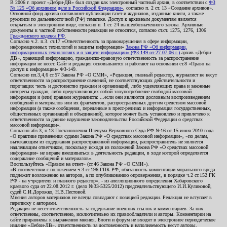
В 2006 г. проект «Дебри-ДВ» был создан как электронный частный архив, в соответствии с
ФЗ
№ 125 «Об архивном деле в Российской Федерации»
, согласно п. 2 ст. 13 «Создание архивов».
Основной фонд архива составляют публикации газет и журналов, изданные книги, а также
рукописи по дальневосточной (РФ) тематике. Доступ к архивным документам является
открытым в электронном виде, согласно п. 1 ст. 24 вышеобозначенного закона. Архивные
документы к частной собственности редакции не относятся, согласно ст.ст. 1275, 1276, 1306
Гражданского кодекса РФ
.
Согласно ч.2. п.3. ст.17 «Ответственность за правонарушения в сфере информации,
информационных технологий и защиты информации»
Закона РФ «Об информации,
информационных технологиях и о защите информации» (ФЗ-149 от 27.07.06 г.)
архив «Дебри-
ДВ», хранящий информацию, гражданско-правовую ответственность за распространение
информации не несет. Сайт и редакция основываются и работают на основании ст.8 «Право на
доступ к информации» ФЗ-149.
Согласно пп.3,4,6 ст.57 Закона РФ «О СМИ», «Редакция, главный редактор, журналист не несут
ответственности за распространение сведений, не соответствующих действительности и
порочащих честь и достоинство граждан и организаций, либо ущемляющих права и законные
интересы граждан, либо представляющих собой злоупотребление свободой массовой
информации и (или) правами журналиста: ...если они являются дословным воспроизведением
сообщений и материалов или их фрагментов, распространенных другим средством массовой
информации (а также сообщения, переданные в пресс-релизах и информация государственных,
общественных организаций и объединений), которое может быть установлено и привлечено к
ответственности за данное нарушение законодательства Российской Федерации о средствах
массовой информации».
Согласно абз.3, п.13 Постановления Пленума Верховного Суда РФ №16 от 15 июня 2010 года
«О практике применения судами Закона РФ «О средствах массовой информации», «по делам,
вытекающим из содержания распространенной информации, распространитель не является
надлежащим ответчиком, поскольку исходя из положений Закона РФ «О средствах массовой
информации» не вправе вмешиваться в деятельность редакции, в ходе которой определяется
содержание сообщений и материалов».
Воспользуйтесь «Правом на ответ» (ст.46 Закона РФ «О СМИ»).
«В соответствии с положением ч.3 ст.196 ГПК РФ, обязанность компенсации морального вреда
подлежит возложению на авторов, а по опубликованию опровержения, в порядке ч.2 ст.152 ГК
РФ - на учредителя и главного редактор», - из апелляционного определения Хабаровского
краевого суда от 22.08.2012 г. (дело №33-5325/2012) председательствующего И.И.Куликовой,
судей С.И.Дорожко, Н.В.Пестовой.
Мнения авторов материалов не всегда совпадают с позицией редакции. Редакция не вступает в
переписку с авторами.
Редакция не несет ответственность за содержание внешних ссылок и комментариев. За них
ответственны, соответственно, исключительно их правообладатели и авторы. Комментарии на
сайте приравнены к выражению мнения. Блоги и форум не входят в электронное периодическое
издание «Дебри-ДВ», ответственность за достоверность и наполняемость несут авторы.