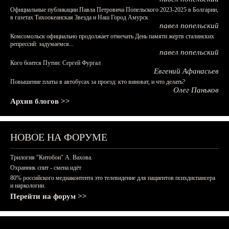
Официальные публикации Павла Петровича Попельского 2023-2025 в Болгарии,
в газетах Тихоокеанская Звезда и Наш Город Амурск
павел попельский
Комсомольск официально продолжает отмечать День памяти жертв сталинских
репрессий: задумаемся...
павел попельский
Кого боится Путин: Сергей Фургал
Евгений Афанасьев
Повышение платы в автобусах за проезд: кто виноват, и что делать?
Олег Паньков
Архив блогов >>
НОВОЕ НА ФОРУМЕ
Трилогия "Китобои" А. Вахова.
Охранник спит - смена идёт
80% российского медиаконтента это телевидение для пациентов психдиспансера
и наркологии.
Перейти на форум >>