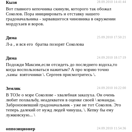
Кызя
28.09.2010 14:41:44
Вот главного кепочника скинули, которого так обожал
Соколов. Пора инициировать и отставку нашего
градоначальника - зарвавшегося чиновника в окружении
мордухаев и воров.
Дима
25.09.2010 17:50:21
Л-а , и вся его братва позорят Соколова
Дима
24.09.2010 18:17:19
Подожди Максим,если отсидеть до последнего вздоха,то
когда воспользоваться нажитым? А про мэрию точно
,хамы взяточники \. Сергеев присмотритесь \.
Земляк
24.09.2010 16:22:00
В ТОЗе о мэре Соколове - хвалебная заказуха. Он очень
любит похвальбу, неадекватен в оценке своей \ команды.
Забронзовевший градоначальник - уже не тот Соколов. Это
теперь далекий от нужд людей чинуша, \. Кепку бы ему
лужковскую... \
оппозиционер
24.09.2010 11:54:36