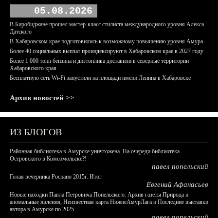
05.08.2026
В Биробиджане прошел мастер-класс стилиста международного уровня Алекса
Датского
В Хабаровском крае подготовились к возможному повышению уровня Амура
Более 40 социальных выплат проиндексируют в Хабаровском крае в 2027 году
Более 1 000 тонн бензина и дизтоплива доставили в северные территории
Хабаровского края
Бесплатную сеть Wi-Fi запустили на площади имени Ленина в Хабаровске
Архив новостей >>
ИЗ БЛОГОВ
Районная библиотека в Амурске уничтожена. На очереди библиотека
Островского в Комсомольске?!
павел попельский
Голая вечеринка Роснано 2015г. Итог.
Евгений Афанасьев
Новые находки Павла Петровича Попельского: Архив газеты Природа и
аномальные явления, Неизвестная карта НижнеАмурЛага и Последние выставки
автора в Амурске по 2025
павел попельский