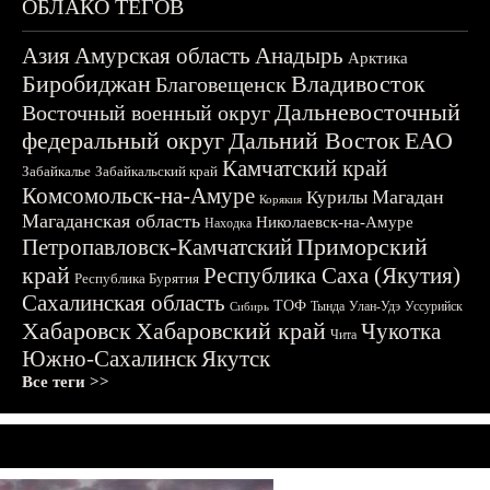
ОБЛАКО ТЕГОВ
Азия
Амурская область
Анадырь
Арктика
Биробиджан
Владивосток
Благовещенск
Дальневосточный
Восточный военный округ
федеральный округ
Дальний Восток
ЕАО
Камчатский край
Забайкалье
Забайкальский край
Комсомольск-на-Амуре
Магадан
Курилы
Корякия
Магаданская область
Николаевск-на-Амуре
Находка
Приморский
Петропавловск-Камчатский
край
Республика Саха (Якутия)
Республика Бурятия
Сахалинская область
ТОФ
Тында
Улан-Удэ
Уссурийск
Сибирь
Хабаровск
Хабаровский край
Чукотка
Чита
Южно-Сахалинск
Якутск
Все теги >>