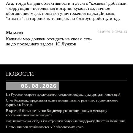
Ага, тогда бы для объективности и десять "косяков" добавили
- коррупция - поголовная в мэрии, кумовство, личное
обогащение мэра, попытки уничтожения парка Динамо,
"откаты" на городских тендерах по благоустройству и т.д.
Максим
24.09.2010 05:51:13
Каждый мэр должен отсидеть на своем сту-
ле до последнего вздоха. Ю.Лужков
НОВОСТИ
06.08.2026
На Русском острове продолжается создание инфраструктуры для инноваций
Олег Кожемяко представил новые инициативы по развитию горнолыжного
туризма в России
В краевой больнице имени Владимирцева освоили новую методику
восстановления после инсульта
Дальневосточная студия кинохроники получила поддержку Дмитрия Демешина
Новый циклон приближается к Хабаровскому краю