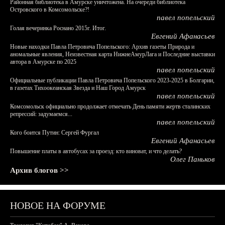
Районная библиотека в Амурске уничтожена. На очереди библиотека
Островского в Комсомольске?!
павел попельский
Голая вечеринка Роснано 2015г. Итог.
Евгений Афанасьев
Новые находки Павла Петровича Попельского: Архив газеты Природа и
аномальные явления, Неизвестная карта НижнеАмурЛага и Последние выставки
автора в Амурске по 2025
павел попельский
Официальные публикации Павла Петровича Попельского 2023-2025 в Болгарии,
в газетах Тихоокеанская Звезда и Наш Город Амурск
павел попельский
Комсомольск официально продолжает отмечать День памяти жертв сталинских
репрессий: задумаемся...
павел попельский
Кого боится Путин: Сергей Фургал
Евгений Афанасьев
Повышение платы в автобусах за проезд: кто виноват, и что делать?
Олег Паньков
Архив блогов >>
НОВОЕ НА ФОРУМЕ