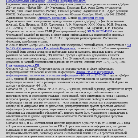
Пользовательское соглашение
,
Политика конфиденциальности
На данном сайте распространяется информация электронного периодического издания «Дебри-
ДВ» со знаком «Дебри-ДВ». 16+ Учредитель: Пронякин К.А. (член Союза журналистов
России, член Союза писателей России). Главный редактор: Харитонова И.Ю. Адрес редакции:
680032, Хабаровский край, Хабаровск, проспект 60-летия Октября, 88-46, т./ф.84212296081.
Электронная приемная:
Отправить сообщение
. E-mail:
editor@debri-dv.com
Редакционный совет электронного периодического издания «Дебри-ДВ» (на общественных
началах): К.А. Пронякин, И.Ю. Харитонова, А.Э. Мирмович, Ю.Н. Юрьев, Ю.В. Ковалев,
Л.Н. Левина, А.Ю. Жданов, Е.Н. Голубь, С.Н. Бурындин, Б.М. Сухинин, О.В. Егорова
Свидетельство о регистрации СМИ (Регистрационный номер)
ЭЛ № ФС77-45537
выдано
Федеральной службой по надзору в сфере связи, информационных технологий и массовых
коммуникаций (Роскомнадзор) 16.06.2011 г. Территория распространения: Российская
Федерация, зарубежные страны.
В 2006 г. проект «Дебри-ДВ» был создан как электронный частный архив, в соответствии с
ФЗ
№ 125 «Об архивном деле в Российской Федерации»
, согласно п. 2 ст. 13 «Создание архивов».
Основной фонд архива составляют публикации газет и журналов, изданные книги, а также
рукописи по дальневосточной (РФ) тематике. Доступ к архивным документам является
открытым в электронном виде, согласно п. 1 ст. 24 вышеобозначенного закона. Архивные
документы к частной собственности редакции не относятся, согласно ст.ст. 1275, 1276, 1306
Гражданского кодекса РФ
.
Согласно ч.2. п.3. ст.17 «Ответственность за правонарушения в сфере информации,
информационных технологий и защиты информации»
Закона РФ «Об информации,
информационных технологиях и о защите информации» (ФЗ-149 от 27.07.06 г.)
архив «Дебри-
ДВ», хранящий информацию, гражданско-правовую ответственность за распространение
информации не несет. Сайт и редакция основываются и работают на основании ст.8 «Право на
доступ к информации» ФЗ-149.
Согласно пп.3,4,6 ст.57 Закона РФ «О СМИ», «Редакция, главный редактор, журналист не несут
ответственности за распространение сведений, не соответствующих действительности и
порочащих честь и достоинство граждан и организаций, либо ущемляющих права и законные
интересы граждан, либо представляющих собой злоупотребление свободой массовой
информации и (или) правами журналиста: ...если они являются дословным воспроизведением
сообщений и материалов или их фрагментов, распространенных другим средством массовой
информации (а также сообщения, переданные в пресс-релизах и информация государственных,
общественных организаций и объединений), которое может быть установлено и привлечено к
ответственности за данное нарушение законодательства Российской Федерации о средствах
массовой информации».
Согласно абз.3, п.13 Постановления Пленума Верховного Суда РФ №16 от 15 июня 2010 года
«О практике применения судами Закона РФ «О средствах массовой информации», «по делам,
вытекающим из содержания распространенной информации, распространитель не является
надлежащим ответчиком, поскольку исходя из положений Закона РФ «О средствах массовой
информации» не вправе вмешиваться в деятельность редакции, в ходе которой определяется