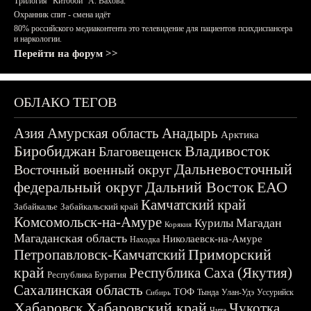
Трилогия "Китобои" А. Вахова.
Охранник спит - смена идёт
80% российского медиаконтента это телевидение для пациентов психдиспансера
и наркологии.
Перейти на форум >>
ОБЛАКО ТЕГОВ
Азия
Амурская область
Анадырь
Арктика
Биробиджан
Владивосток
Благовещенск
Дальневосточный
Восточный военный округ
федеральный округ
Дальний Восток
ЕАО
Камчатский край
Забайкалье
Забайкальский край
Комсомольск-на-Амуре
Магадан
Курилы
Корякия
Магаданская область
Николаевск-на-Амуре
Находка
Приморский
Петропавловск-Камчатский
край
Республика Саха (Якутия)
Республика Бурятия
Сахалинская область
ТОФ
Тында
Улан-Удэ
Уссурийск
Сибирь
Хабаровск
Хабаровский край
Чукотка
Чита