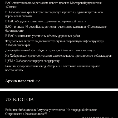
ЕАО станет пилотным регионом нового проекта Мастерской управления
«Сенеж»
В Хабаровском крае быстрее всего растут зарплаты у административного
персонала и рабочих
В ЕАО обсудили стратегию сохранения исторической памяти
ЕАО - в числе 40 российских регионов-участников кампании «Продвижение
безопасности»
В ЕАО значительно увеличены объемы дорожных работ
Федеральный эксперт по достоинству оценил спортивную инфраструктуру
Хабаровского края
Дноуглубительный флот будет создан для Северного морского пути
На Хабаровском судостроительном заводе началось производство дебаркадеров
ЦУМ в Хабаровске вернули государству
Бывший судоремонтный завод «Якорь» в Советской Гавани планируют
восстановить
Архив новостей >>
ИЗ БЛОГОВ
Районная библиотека в Амурске уничтожена. На очереди библиотека
Островского в Комсомольске?!