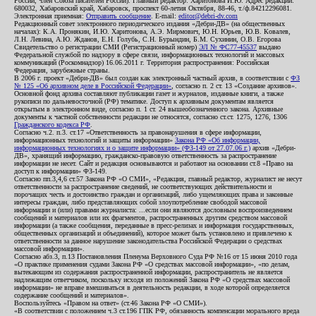
России, член Союза писателей России). Главный редактор: Харитонова И.Ю. Адрес редакции:
680032, Хабаровский край, Хабаровск, проспект 60-летия Октября, 88-46, т./ф.84212296081.
Электронная приемная:
Отправить сообщение
. E-mail:
editor@debri-dv.com
Редакционный совет электронного периодического издания «Дебри-ДВ» (на общественных
началах): К.А. Пронякин, И.Ю. Харитонова, А.Э. Мирмович, Ю.Н. Юрьев, Ю.В. Ковалев,
Л.Н. Левина, А.Ю. Жданов, Е.Н. Голубь, С.Н. Бурындин, Б.М. Сухинин, О.В. Егорова
Свидетельство о регистрации СМИ (Регистрационный номер)
ЭЛ № ФС77-45537
выдано
Федеральной службой по надзору в сфере связи, информационных технологий и массовых
коммуникаций (Роскомнадзор) 16.06.2011 г. Территория распространения: Российская
Федерация, зарубежные страны.
В 2006 г. проект «Дебри-ДВ» был создан как электронный частный архив, в соответствии с
ФЗ
№ 125 «Об архивном деле в Российской Федерации»
, согласно п. 2 ст. 13 «Создание архивов».
Основной фонд архива составляют публикации газет и журналов, изданные книги, а также
рукописи по дальневосточной (РФ) тематике. Доступ к архивным документам является
открытым в электронном виде, согласно п. 1 ст. 24 вышеобозначенного закона. Архивные
документы к частной собственности редакции не относятся, согласно ст.ст. 1275, 1276, 1306
Гражданского кодекса РФ
.
Согласно ч.2. п.3. ст.17 «Ответственность за правонарушения в сфере информации,
информационных технологий и защиты информации»
Закона РФ «Об информации,
информационных технологиях и о защите информации» (ФЗ-149 от 27.07.06 г.)
архив «Дебри-
ДВ», хранящий информацию, гражданско-правовую ответственность за распространение
информации не несет. Сайт и редакция основываются и работают на основании ст.8 «Право на
доступ к информации» ФЗ-149.
Согласно пп.3,4,6 ст.57 Закона РФ «О СМИ», «Редакция, главный редактор, журналист не несут
ответственности за распространение сведений, не соответствующих действительности и
порочащих честь и достоинство граждан и организаций, либо ущемляющих права и законные
интересы граждан, либо представляющих собой злоупотребление свободой массовой
информации и (или) правами журналиста: ...если они являются дословным воспроизведением
сообщений и материалов или их фрагментов, распространенных другим средством массовой
информации (а также сообщения, переданные в пресс-релизах и информация государственных,
общественных организаций и объединений), которое может быть установлено и привлечено к
ответственности за данное нарушение законодательства Российской Федерации о средствах
массовой информации».
Согласно абз.3, п.13 Постановления Пленума Верховного Суда РФ №16 от 15 июня 2010 года
«О практике применения судами Закона РФ «О средствах массовой информации», «по делам,
вытекающим из содержания распространенной информации, распространитель не является
надлежащим ответчиком, поскольку исходя из положений Закона РФ «О средствах массовой
информации» не вправе вмешиваться в деятельность редакции, в ходе которой определяется
содержание сообщений и материалов».
Воспользуйтесь «Правом на ответ» (ст.46 Закона РФ «О СМИ»).
«В соответствии с положением ч.3 ст.196 ГПК РФ, обязанность компенсации морального вреда