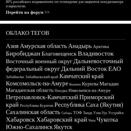
80% российского медиаконтента это телевидение для пациентов психдиспансера
и наркологии.
Перейти на форум >>
ОБЛАКО ТЕГОВ
Азия
Амурская область
Анадырь
Арктика
Биробиджан
Владивосток
Благовещенск
Дальневосточный
Восточный военный округ
федеральный округ
Дальний Восток
ЕАО
Камчатский край
Забайкалье
Забайкальский край
Комсомольск-на-Амуре
Магадан
Курилы
Корякия
Магаданская область
Николаевск-на-Амуре
Находка
Приморский
Петропавловск-Камчатский
край
Республика Саха (Якутия)
Республика Бурятия
Сахалинская область
ТОФ
Тында
Улан-Удэ
Уссурийск
Сибирь
Хабаровск
Хабаровский край
Чукотка
Чита
Южно-Сахалинск
Якутск