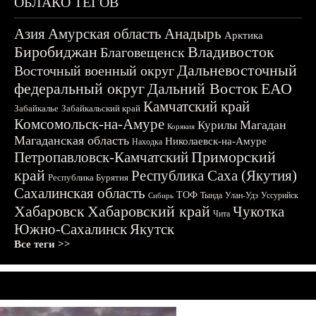
ОБЛАКО ТЕГОВ
Азия
Амурская область
Анадырь
Арктика
Биробиджан
Владивосток
Благовещенск
Дальневосточный
Восточный военный округ
федеральный округ
Дальний Восток
ЕАО
Камчатский край
Забайкалье
Забайкальский край
Комсомольск-на-Амуре
Магадан
Курилы
Корякия
Магаданская область
Николаевск-на-Амуре
Находка
Приморский
Петропавловск-Камчатский
край
Республика Саха (Якутия)
Республика Бурятия
Сахалинская область
ТОФ
Тында
Улан-Удэ
Уссурийск
Сибирь
Хабаровск
Хабаровский край
Чукотка
Чита
Южно-Сахалинск
Якутск
Все теги >>