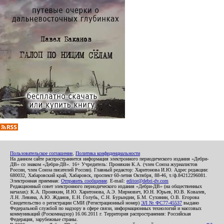
Пользовательское соглашение
,
Политика конфиденциальности
На данном сайте распространяется информация электронного периодического издания «Дебри-
ДВ» со знаком «Дебри-ДВ». 16+ Учредитель: Пронякин К.А. (член Союза журналистов
России, член Союза писателей России). Главный редактор: Харитонова И.Ю. Адрес редакции:
680032, Хабаровский край, Хабаровск, проспект 60-летия Октября, 88-46, т./ф.84212296081.
Электронная приемная:
Отправить сообщение
. E-mail:
editor@debri-dv.com
Редакционный совет электронного периодического издания «Дебри-ДВ» (на общественных
началах): К.А. Пронякин, И.Ю. Харитонова, А.Э. Мирмович, Ю.Н. Юрьев, Ю.В. Ковалев,
Л.Н. Левина, А.Ю. Жданов, Е.Н. Голубь, С.Н. Бурындин, Б.М. Сухинин, О.В. Егорова
Свидетельство о регистрации СМИ (Регистрационный номер)
ЭЛ № ФС77-45537
выдано
Федеральной службой по надзору в сфере связи, информационных технологий и массовых
коммуникаций (Роскомнадзор) 16.06.2011 г. Территория распространения: Российская
Федерация, зарубежные страны.