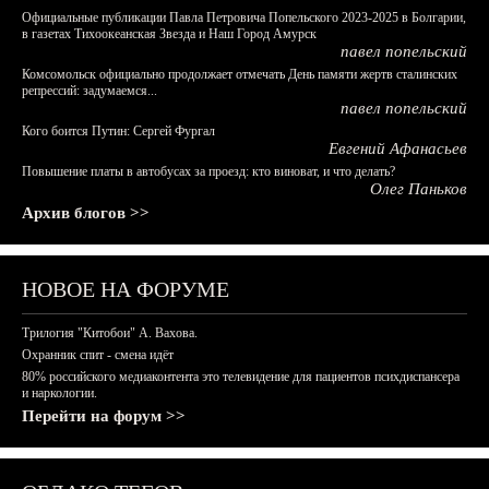
Официальные публикации Павла Петровича Попельского 2023-2025 в Болгарии,
в газетах Тихоокеанская Звезда и Наш Город Амурск
павел попельский
Комсомольск официально продолжает отмечать День памяти жертв сталинских
репрессий: задумаемся...
павел попельский
Кого боится Путин: Сергей Фургал
Евгений Афанасьев
Повышение платы в автобусах за проезд: кто виноват, и что делать?
Олег Паньков
Архив блогов >>
НОВОЕ НА ФОРУМЕ
Трилогия "Китобои" А. Вахова.
Охранник спит - смена идёт
80% российского медиаконтента это телевидение для пациентов психдиспансера
и наркологии.
Перейти на форум >>