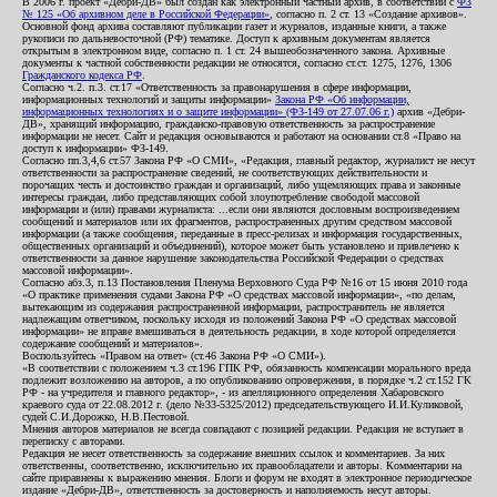
В 2006 г. проект «Дебри-ДВ» был создан как электронный частный архив, в соответствии с
ФЗ
№ 125 «Об архивном деле в Российской Федерации»
, согласно п. 2 ст. 13 «Создание архивов».
Основной фонд архива составляют публикации газет и журналов, изданные книги, а также
рукописи по дальневосточной (РФ) тематике. Доступ к архивным документам является
открытым в электронном виде, согласно п. 1 ст. 24 вышеобозначенного закона. Архивные
документы к частной собственности редакции не относятся, согласно ст.ст. 1275, 1276, 1306
Гражданского кодекса РФ
.
Согласно ч.2. п.3. ст.17 «Ответственность за правонарушения в сфере информации,
информационных технологий и защиты информации»
Закона РФ «Об информации,
информационных технологиях и о защите информации» (ФЗ-149 от 27.07.06 г.)
архив «Дебри-
ДВ», хранящий информацию, гражданско-правовую ответственность за распространение
информации не несет. Сайт и редакция основываются и работают на основании ст.8 «Право на
доступ к информации» ФЗ-149.
Согласно пп.3,4,6 ст.57 Закона РФ «О СМИ», «Редакция, главный редактор, журналист не несут
ответственности за распространение сведений, не соответствующих действительности и
порочащих честь и достоинство граждан и организаций, либо ущемляющих права и законные
интересы граждан, либо представляющих собой злоупотребление свободой массовой
информации и (или) правами журналиста: ...если они являются дословным воспроизведением
сообщений и материалов или их фрагментов, распространенных другим средством массовой
информации (а также сообщения, переданные в пресс-релизах и информация государственных,
общественных организаций и объединений), которое может быть установлено и привлечено к
ответственности за данное нарушение законодательства Российской Федерации о средствах
массовой информации».
Согласно абз.3, п.13 Постановления Пленума Верховного Суда РФ №16 от 15 июня 2010 года
«О практике применения судами Закона РФ «О средствах массовой информации», «по делам,
вытекающим из содержания распространенной информации, распространитель не является
надлежащим ответчиком, поскольку исходя из положений Закона РФ «О средствах массовой
информации» не вправе вмешиваться в деятельность редакции, в ходе которой определяется
содержание сообщений и материалов».
Воспользуйтесь «Правом на ответ» (ст.46 Закона РФ «О СМИ»).
«В соответствии с положением ч.3 ст.196 ГПК РФ, обязанность компенсации морального вреда
подлежит возложению на авторов, а по опубликованию опровержения, в порядке ч.2 ст.152 ГК
РФ - на учредителя и главного редактор», - из апелляционного определения Хабаровского
краевого суда от 22.08.2012 г. (дело №33-5325/2012) председательствующего И.И.Куликовой,
судей С.И.Дорожко, Н.В.Пестовой.
Мнения авторов материалов не всегда совпадают с позицией редакции. Редакция не вступает в
переписку с авторами.
Редакция не несет ответственность за содержание внешних ссылок и комментариев. За них
ответственны, соответственно, исключительно их правообладатели и авторы. Комментарии на
сайте приравнены к выражению мнения. Блоги и форум не входят в электронное периодическое
издание «Дебри-ДВ», ответственность за достоверность и наполняемость несут авторы.