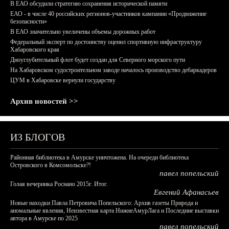
В ЕАО обсудили стратегию сохранения исторической памяти
ЕАО - в числе 40 российских регионов-участников кампании «Продвижение
безопасности»
В ЕАО значительно увеличены объемы дорожных работ
Федеральный эксперт по достоинству оценил спортивную инфраструктуру
Хабаровского края
Дноуглубительный флот будет создан для Северного морского пути
На Хабаровском судостроительном заводе началось производство дебаркадеров
ЦУМ в Хабаровске вернули государству
Архив новостей >>
ИЗ БЛОГОВ
Районная библиотека в Амурске уничтожена. На очереди библиотека
Островского в Комсомольске?!
павел попельский
Голая вечеринка Роснано 2015г. Итог.
Евгений Афанасьев
Новые находки Павла Петровича Попельского: Архив газеты Природа и
аномальные явления, Неизвестная карта НижнеАмурЛага и Последние выставки
автора в Амурске по 2025
павел попельский