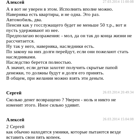
Алексей
27.03.2014 11:00:08
А я вот не уверен в этом. Исполнить вполне можно.
Наверняка есть квартиры, и не одна. Это раз.
Автомобиль, два.
Пенсия как у госслужащего будет не меньше 50 т.р., вот и
пусть удерживают из нее.
Предполагаю возражения: - мол, да он так до конца жизни не
рассчитается.
Ну так у него, наверняка, наследники есть.
По закону на них долги перейдут, если они пожелают стать
наследниками.
Наследство берется полностью.
А значит, если детки захотят получить скрытые папой
денежки, то должны будут и долги его принять.
В общем, при желании можно взять эти деньги.
Сергей
26.03.2014 20:49:34
Сколько денег возвращено ? Уверен - ноль и никто не
изменит этого. Иное сильно удивит.
Алексей
26.03.2014 15:04:08
2 Сергей
как обычно находятся умники, которые пытаются везде
вставить свои пять копеек.