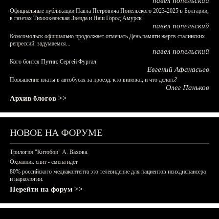
павел попельский
Официальные публикации Павла Петровича Попельского 2023-2025 в Болгарии,
в газетах Тихоокеанская Звезда и Наш Город Амурск
павел попельский
Комсомольск официально продолжает отмечать День памяти жертв сталинских
репрессий: задумаемся...
павел попельский
Кого боится Путин: Сергей Фургал
Евгений Афанасьев
Повышение платы в автобусах за проезд: кто виноват, и что делать?
Олег Паньков
Архив блогов >>
НОВОЕ НА ФОРУМЕ
Трилогия "Китобои" А. Вахова.
Охранник спит - смена идёт
80% российского медиаконтента это телевидение для пациентов психдиспансера
и наркологии.
Перейти на форум >>