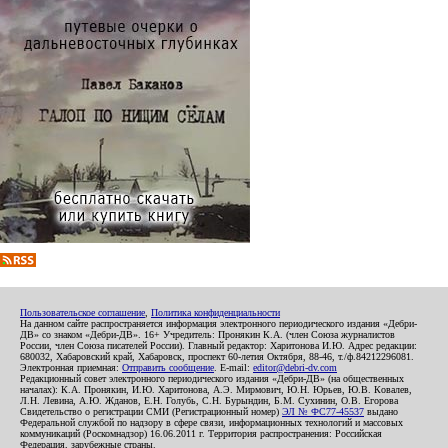
Пользовательское соглашение
,
Политика конфиденциальности
На данном сайте распространяется информация электронного периодического издания «Дебри-
ДВ» со знаком «Дебри-ДВ». 16+ Учредитель: Пронякин К.А. (член Союза журналистов
России, член Союза писателей России). Главный редактор: Харитонова И.Ю. Адрес редакции:
680032, Хабаровский край, Хабаровск, проспект 60-летия Октября, 88-46, т./ф.84212296081.
Электронная приемная:
Отправить сообщение
. E-mail:
editor@debri-dv.com
Редакционный совет электронного периодического издания «Дебри-ДВ» (на общественных
началах): К.А. Пронякин, И.Ю. Харитонова, А.Э. Мирмович, Ю.Н. Юрьев, Ю.В. Ковалев,
Л.Н. Левина, А.Ю. Жданов, Е.Н. Голубь, С.Н. Бурындин, Б.М. Сухинин, О.В. Егорова
Свидетельство о регистрации СМИ (Регистрационный номер)
ЭЛ № ФС77-45537
выдано
Федеральной службой по надзору в сфере связи, информационных технологий и массовых
коммуникаций (Роскомнадзор) 16.06.2011 г. Территория распространения: Российская
Федерация, зарубежные страны.