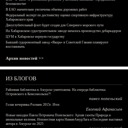
безопасности»
В ЕАО значительно увеличены объемы дорожных работ
Федеральный эксперт по достоинству оценил спортивную инфраструктуру
Хабаровского края
Дноуглубительный флот будет создан для Северного морского пути
На Хабаровском судостроительном заводе началось производство дебаркадеров
ЦУМ в Хабаровске вернули государству
Бывший судоремонтный завод «Якорь» в Советской Гавани планируют
восстановить
Архив новостей >>
ИЗ БЛОГОВ
Районная библиотека в Амурске уничтожена. На очереди библиотека
Островского в Комсомольске?!
павел попельский
Голая вечеринка Роснано 2015г. Итог.
Евгений Афанасьев
Новые находки Павла Петровича Попельского: Архив газеты Природа и
аномальные явления, Неизвестная карта НижнеАмурЛага и Последние выставки
автора в Амурске по 2025