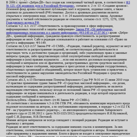
В 2006 г. проект «Дебри-ДВ» был создан как электронный частный архив, в соответствии с
ФЗ
№ 125 «Об архивном деле в Российской Федерации»
, согласно п. 2 ст. 13 «Создание архивов».
Основной фонд архива составляют публикации газет и журналов, изданные книги, а также
рукописи по дальневосточной (РФ) тематике. Доступ к архивным документам является
открытым в электронном виде, согласно п. 1 ст. 24 вышеобозначенного закона. Архивные
документы к частной собственности редакции не относятся, согласно ст.ст. 1275, 1276, 1306
Гражданского кодекса РФ
.
Согласно ч.2. п.3. ст.17 «Ответственность за правонарушения в сфере информации,
информационных технологий и защиты информации»
Закона РФ «Об информации,
информационных технологиях и о защите информации» (ФЗ-149 от 27.07.06 г.)
архив «Дебри-
ДВ», хранящий информацию, гражданско-правовую ответственность за распространение
информации не несет. Сайт и редакция основываются и работают на основании ст.8 «Право на
доступ к информации» ФЗ-149.
Согласно пп.3,4,6 ст.57 Закона РФ «О СМИ», «Редакция, главный редактор, журналист не несут
ответственности за распространение сведений, не соответствующих действительности и
порочащих честь и достоинство граждан и организаций, либо ущемляющих права и законные
интересы граждан, либо представляющих собой злоупотребление свободой массовой
информации и (или) правами журналиста: ...если они являются дословным воспроизведением
сообщений и материалов или их фрагментов, распространенных другим средством массовой
информации (а также сообщения, переданные в пресс-релизах и информация государственных,
общественных организаций и объединений), которое может быть установлено и привлечено к
ответственности за данное нарушение законодательства Российской Федерации о средствах
массовой информации».
Согласно абз.3, п.13 Постановления Пленума Верховного Суда РФ №16 от 15 июня 2010 года
«О практике применения судами Закона РФ «О средствах массовой информации», «по делам,
вытекающим из содержания распространенной информации, распространитель не является
надлежащим ответчиком, поскольку исходя из положений Закона РФ «О средствах массовой
информации» не вправе вмешиваться в деятельность редакции, в ходе которой определяется
содержание сообщений и материалов».
Воспользуйтесь «Правом на ответ» (ст.46 Закона РФ «О СМИ»).
«В соответствии с положением ч.3 ст.196 ГПК РФ, обязанность компенсации морального вреда
подлежит возложению на авторов, а по опубликованию опровержения, в порядке ч.2 ст.152 ГК
РФ - на учредителя и главного редактор», - из апелляционного определения Хабаровского
краевого суда от 22.08.2012 г. (дело №33-5325/2012) председательствующего И.И.Куликовой,
судей С.И.Дорожко, Н.В.Пестовой.
Мнения авторов материалов не всегда совпадают с позицией редакции. Редакция не вступает в
переписку с авторами.
Редакция не несет ответственность за содержание внешних ссылок и комментариев. За них
ответственны, соответственно, исключительно их правообладатели и авторы. Комментарии на
сайте приравнены к выражению мнения. Блоги и форум не входят в электронное периодическое
издание «Дебри-ДВ», ответственность за достоверность и наполняемость несут авторы.