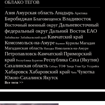
ОБЛАКО ТЕГОВ
Азия
Амурская область
Анадырь
Арктика
Биробиджан
Владивосток
Благовещенск
Дальневосточный
Восточный военный округ
федеральный округ
Дальний Восток
ЕАО
Камчатский край
Забайкалье
Забайкальский край
Комсомольск-на-Амуре
Магадан
Курилы
Корякия
Магаданская область
Николаевск-на-Амуре
Находка
Приморский
Петропавловск-Камчатский
край
Республика Саха (Якутия)
Республика Бурятия
Сахалинская область
ТОФ
Тында
Улан-Удэ
Уссурийск
Сибирь
Хабаровск
Хабаровский край
Чукотка
Чита
Южно-Сахалинск
Якутск
Все теги >>