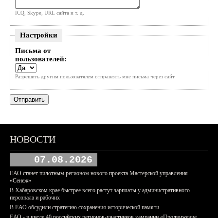
ICQ, Skype, URL сайта и т. д.
Настройки
Письма от
пользователей:
Разрешить другим пользоватялем отправлять мне письма через сайт
НОВОСТИ
07.08.2026
ЕАО станет пилотным регионом нового проекта Мастерской управления
«Сенеж»
В Хабаровском крае быстрее всего растут зарплаты у административного
персонала и рабочих
В ЕАО обсудили стратегию сохранения исторической памяти
ЕАО - в числе 40 российских регионов-участников кампании «Продвижение