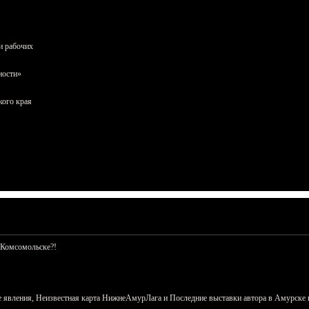
и рабочих
ности»
кого края
 Комсомольске?!
 явления, Неизвестная карта НижнеАмурЛага и Последние выставки автора в Амурске 