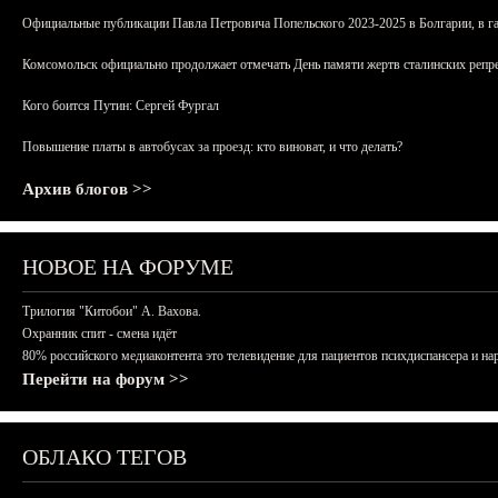
Официальные публикации Павла Петровича Попельского 2023-2025 в Болгарии, в г
Комсомольск официально продолжает отмечать День памяти жертв сталинских репрес
Кого боится Путин: Сергей Фургал
Повышение платы в автобусах за проезд: кто виноват, и что делать?
Архив блогов >>
НОВОЕ НА ФОРУМЕ
Трилогия "Китобои" А. Вахова.
Охранник спит - смена идёт
80% российского медиаконтента это телевидение для пациентов психдиспансера и на
Перейти на форум >>
ОБЛАКО ТЕГОВ