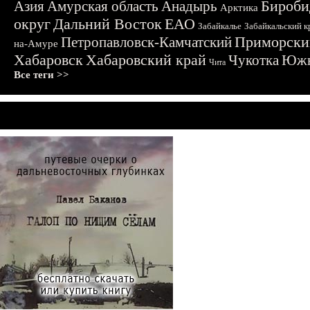
Бироби
Азия
Амурская область
Анадырь
Арктика
округ
Дальний Восток
ЕАО
Забайкалье
Забайкальский к
Приморски
Петропавловск-Камчатский
на-Амуре
Хабаровск
Хабаровский край
Чукотка
Южн
Чита
Все теги >>