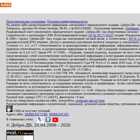
Пользовательское соглашение
,
Политика конфиденциальности
На данном сайте распространяется информация электронного периодического издания «Дебри-ДВ» с
Хабаровск, проспект 60-летия Октября, 88-46, т./ф.84212296081. Электронная приемная:
Отправить
Редакционный совет электронного периодического издания «Дебри-ДВ» (на общественных началах
Свидетельство о регистрации СМИ (Регистрационный номер)
ЭЛ № ФС77-45537
выдано Федеральной
В 2006 г. проект «Дебри-ДВ» был создан как электронный частный архив, в соответствии с
ФЗ № 12
дальневосточной (РФ) тематике. Доступ к архивным документам является открытым в электронном вид
Согласно ч.2. п.3. ст.17 «Ответственность за правонарушения в сфере информации, информационн
правовую ответственность за распространение информации не несет. Сайт и редакция основываются 
Согласно пп.3,4,6 ст.57 Закона РФ «О СМИ», «Редакция, главный редактор, журналист не несут отв
представляющих собой злоупотребление свободой массовой информации и (или) правами журналиста:
и информация государственных, общественных организаций и объединений), которое может быть уста
Согласно абз.3, п.13 Постановления Пленума Верховного Суда РФ №16 от 15 июня 2010 года «О пр
поскольку исходя из положений Закона РФ «О средствах массовой информации» не вправе вмешивать
Воспользуйтесь «Правом на ответ» (ст.46 Закона РФ «О СМИ»).
«В соответствии с положением ч.3 ст.196 ГПК РФ, обязанность компенсации морального вреда подле
22.08.2012 г. (дело №33-5325/2012) председательствующего И.И.Куликовой, судей С.И.Дорожко, Н
Мнения авторов материалов не всегда совпадают с позицией редакции. Редакция не вступает в перепи
Редакция не несет ответственность за содержание внешних ссылок и комментариев. За них ответств
ответственность за достоверность и наполняемость несут авторы.
Политические опросы/голосования проводятся согласно ч.2. ст.46 «Опросы общественного мнения» Фе
заказавшее (заказавших) проведение опроса и оплатившее (оплативших) указанную публикацию (обнаро
Часовой пояс сервера UTC+11 (AEST), фактически +8 мск.
Если вы обнаружили ошибки на сайте, пожалуйста,
сообщите нам об этом
.
Распространение информации о политической, социальной, духовной жизни общества, публикации на
СМИ не получает субсидий.
Адреса сайта:
DEBRI-DV.COM
,
DEBRI-DV.RU
.
В социальных сетях:
© Дебри-ДВ, 20.04.2006 - 2026