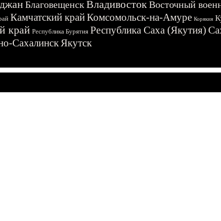
джан
Владивосток
Благовещенск
Восточный воен
Камчатский край
Комсомольск-на-Амуре
К
рай
Корякия
й край
Республика Саха (Якутия)
Са
Республика Бурятия
о-Сахалинск
Якутск