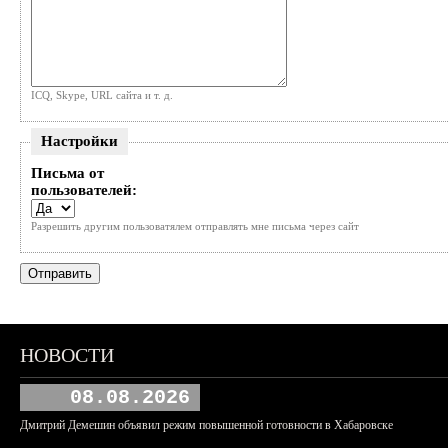
ICQ, Skype, URL сайта и т. д.
Настройки
Письма от
пользователей:
Разрешить другим пользоватялем отправлять мне письма через сайт
НОВОСТИ
08.08.2026
Дмитрий Демешин объявил режим повышенной готовности в Хабаровске