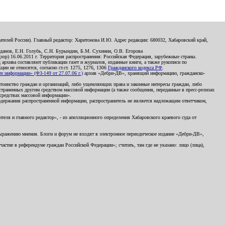
телей России). Главный редактор: Харитонова И.Ю. Адрес редакции: 680032, Хабаровский край,
данов, Е.Н. Голубь, С.Н. Бурындин, Б.М. Сухинин, О.В. Егорова
р) 16.06.2011 г. Территория распространения: Российская Федерация, зарубежные страны.
д архива составляют публикации газет и журналов, изданные книги, а также рукописи по
и не относятся, согласно ст.ст. 1275, 1276, 1306
Гражданского кодекса РФ
.
 информации» (ФЗ-149 от 27.07.06 г.)
архив «Дебри-ДВ», хранящий информацию, гражданско-
остоинство граждан и организаций, либо ущемляющих права и законные интересы граждан, либо
страненных другим средством массовой информации (а также сообщения, переданные в пресс-релизах
 средствах массовой информации».
держания распространенной информации, распространитель не является надлежащим ответчиком,
еля и главного редактор», - из апелляционного определения Хабаровского краевого суда от
 выражению мнения. Блоги и форум не входят в электронное периодическое издание «Дебри-ДВ»,
стие в референдуме граждан Российской Федерации»; считать, там где не указано: лицо (лица),