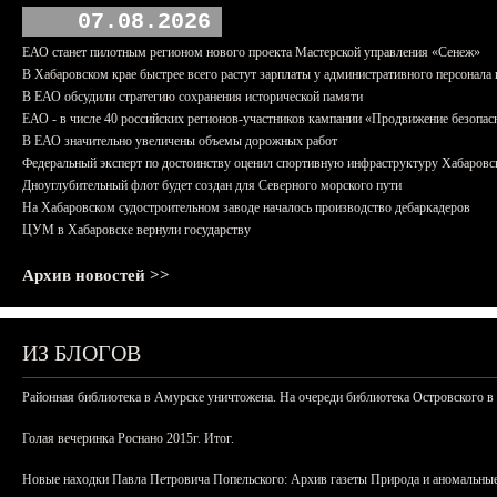
07.08.2026
ЕАО станет пилотным регионом нового проекта Мастерской управления «Сенеж»
В Хабаровском крае быстрее всего растут зарплаты у административного персонала 
В ЕАО обсудили стратегию сохранения исторической памяти
ЕАО - в числе 40 российских регионов-участников кампании «Продвижение безопас
В ЕАО значительно увеличены объемы дорожных работ
Федеральный эксперт по достоинству оценил спортивную инфраструктуру Хабаровс
Дноуглубительный флот будет создан для Северного морского пути
На Хабаровском судостроительном заводе началось производство дебаркадеров
ЦУМ в Хабаровске вернули государству
Архив новостей >>
ИЗ БЛОГОВ
Районная библиотека в Амурске уничтожена. На очереди библиотека Островского в
Голая вечеринка Роснано 2015г. Итог.
Новые находки Павла Петровича Попельского: Архив газеты Природа и аномальные