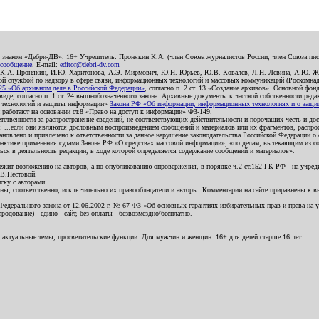
о знаком «Дебри-ДВ». 16+ Учредитель: Пронякин К.А. (член Союза журналистов России, член Союза писа
 сообщение
. E-mail:
editor@debri-dv.com
): К.А. Пронякин, И.Ю. Харитонова, А.Э. Мирмович, Ю.Н. Юрьев, Ю.В. Ковалев, Л.Н. Левина, А.Ю. Ж
 службой по надзору в сфере связи, информационных технологий и массовых коммуникаций (Роскомнадзо
5 «Об архивном деле в Российской Федерации»
, согласно п. 2 ст. 13 «Создание архивов». Основной фон
е, согласно п. 1 ст. 24 вышеобозначенного закона. Архивные документы к частной собственности редакци
ых технологий и защиты информации»
Закона РФ «Об информации, информационных технологиях и о защите
и работают на основании ст.8 «Право на доступ к информации» ФЗ-149.
етственности за распространение сведений, не соответствующих действительности и порочащих честь и д
 ...если они являются дословным воспроизведением сообщений и материалов или их фрагментов, распро
новлено и привлечено к ответственности за данное нарушение законодательства Российской Федерации о
актике применения судами Закона РФ «О средствах массовой информации», «по делам, вытекающим из со
ся в деятельность редакции, в ходе которой определяется содержание сообщений и материалов».
жит возложению на авторов, а по опубликованию опровержения, в порядке ч.2 ст.152 ГК РФ - на учредит
.В.Пестовой.
ску с авторами.
енны, соответственно, исключительно их правообладатели и авторы. Комментарии на сайте приравнены к
дерального закона от 12.06.2002 г. № 67-ФЗ «Об основных гарантиях избирательных прав и права на уча
дование) - едино - сайт, без оплаты - безвозмездно/бесплатно.
 актуальные темы, просветительские функции. Для мужчин и женщин. 16+ для детей старше 16 лет.