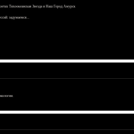
азетах Тихоокеанская Звезда и Наш Город Амурск
сий: задумаемся...
ркологии.