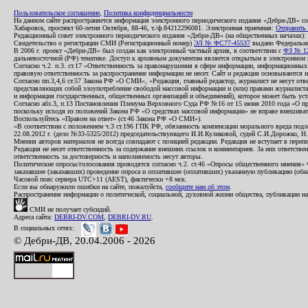
Пользовательское соглашение
,
Политика конфиденциальности
На данном сайте распространяется информация электронного периодического издания «Дебри-ДВ» с
Хабаровск, проспект 60-летия Октября, 88-46, т./ф.84212296081. Электронная приемная:
Отправить
Редакционный совет электронного периодического издания «Дебри-ДВ» (на общественных началах
Свидетельство о регистрации СМИ (Регистрационный номер)
ЭЛ № ФС77-45537
выдано Федеральной
В 2006 г. проект «Дебри-ДВ» был создан как электронный частный архив, в соответствии с
ФЗ № 12
дальневосточной (РФ) тематике. Доступ к архивным документам является открытым в электронном вид
Согласно ч.2. п.3. ст.17 «Ответственность за правонарушения в сфере информации, информационн
правовую ответственность за распространение информации не несет. Сайт и редакция основываются 
Согласно пп.3,4,6 ст.57 Закона РФ «О СМИ», «Редакция, главный редактор, журналист не несут отв
представляющих собой злоупотребление свободой массовой информации и (или) правами журналиста:
и информация государственных, общественных организаций и объединений), которое может быть уста
Согласно абз.3, п.13 Постановления Пленума Верховного Суда РФ №16 от 15 июня 2010 года «О пр
поскольку исходя из положений Закона РФ «О средствах массовой информации» не вправе вмешивать
Воспользуйтесь «Правом на ответ» (ст.46 Закона РФ «О СМИ»).
«В соответствии с положением ч.3 ст.196 ГПК РФ, обязанность компенсации морального вреда подле
22.08.2012 г. (дело №33-5325/2012) председательствующего И.И.Куликовой, судей С.И.Дорожко, Н
Мнения авторов материалов не всегда совпадают с позицией редакции. Редакция не вступает в перепи
Редакция не несет ответственность за содержание внешних ссылок и комментариев. За них ответств
ответственность за достоверность и наполняемость несут авторы.
Политические опросы/голосования проводятся согласно ч.2. ст.46 «Опросы общественного мнения» Фе
заказавшее (заказавших) проведение опроса и оплатившее (оплативших) указанную публикацию (обнаро
Часовой пояс сервера UTC+11 (AEST), фактически +8 мск.
Если вы обнаружили ошибки на сайте, пожалуйста,
сообщите нам об этом
.
Распространение информации о политической, социальной, духовной жизни общества, публикации на
СМИ не получает субсидий.
Адреса сайта:
DEBRI-DV.COM
,
DEBRI-DV.RU
.
В социальных сетях:
© Дебри-ДВ, 20.04.2006 - 2026