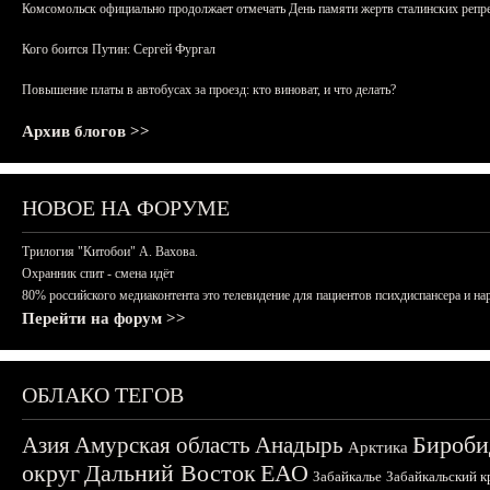
Комсомольск официально продолжает отмечать День памяти жертв сталинских репрес
Кого боится Путин: Сергей Фургал
Повышение платы в автобусах за проезд: кто виноват, и что делать?
Архив блогов >>
НОВОЕ НА ФОРУМЕ
Трилогия "Китобои" А. Вахова.
Охранник спит - смена идёт
80% российского медиаконтента это телевидение для пациентов психдиспансера и на
Перейти на форум >>
ОБЛАКО ТЕГОВ
Бироби
Азия
Амурская область
Анадырь
Арктика
округ
Дальний Восток
ЕАО
Забайкалье
Забайкальский к