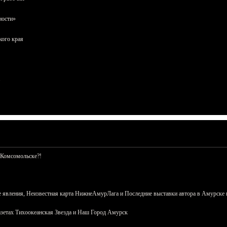
ности»
кого края
 Комсомольске?!
 явления, Неизвестная карта НижнеАмурЛага и Последние выставки автора в Амурске 
азетах Тихоокеанская Звезда и Наш Город Амурск