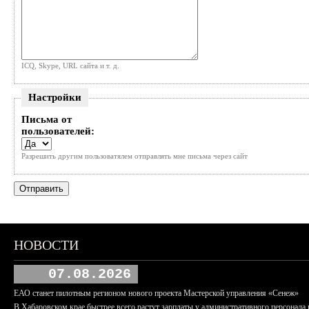
ICQ, Skype, URL сайта и т. д.
Настройки
Письма от
пользователей:
Разрешить другим пользоватялем отправлять мне письма через сайт
НОВОСТИ
07.08.2026
ЕАО станет пилотным регионом нового проекта Мастерской управления «Сенеж»
В Хабаровском крае быстрее всего растут зарплаты у административного персонала 