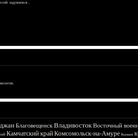
сий: задумаемся...
ркологии.
джан
Владивосток
Благовещенск
Восточный воен
Камчатский край
Комсомольск-на-Амуре
К
рай
Корякия