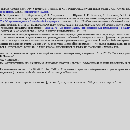
о знаком «Дебри-ДВ». 16+ Учредитель: Пронякин К.А. (член Союза журналистов России, член Союза писа
 сообщение
. E-mail:
editor@debri-dv.com
): К.А. Пронякин, И.Ю. Харитонова, А.Э. Мирмович, Ю.Н. Юрьев, Ю.В. Ковалев, Л.Н. Левина, А.Ю. Ж
 службой по надзору в сфере связи, информационных технологий и массовых коммуникаций (Роскомнадзо
5 «Об архивном деле в Российской Федерации»
, согласно п. 2 ст. 13 «Создание архивов». Основной фон
е, согласно п. 1 ст. 24 вышеобозначенного закона. Архивные документы к частной собственности редакци
ых технологий и защиты информации»
Закона РФ «Об информации, информационных технологиях и о защите
и работают на основании ст.8 «Право на доступ к информации» ФЗ-149.
етственности за распространение сведений, не соответствующих действительности и порочащих честь и д
 ...если они являются дословным воспроизведением сообщений и материалов или их фрагментов, распро
новлено и привлечено к ответственности за данное нарушение законодательства Российской Федерации о
актике применения судами Закона РФ «О средствах массовой информации», «по делам, вытекающим из со
ся в деятельность редакции, в ходе которой определяется содержание сообщений и материалов».
жит возложению на авторов, а по опубликованию опровержения, в порядке ч.2 ст.152 ГК РФ - на учредит
.В.Пестовой.
ску с авторами.
енны, соответственно, исключительно их правообладатели и авторы. Комментарии на сайте приравнены к
дерального закона от 12.06.2002 г. № 67-ФЗ «Об основных гарантиях избирательных прав и права на уча
дование) - едино - сайт, без оплаты - безвозмездно/бесплатно.
 актуальные темы, просветительские функции. Для мужчин и женщин. 16+ для детей старше 16 лет.