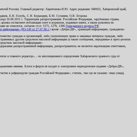
телей России). Главный редактор: Харитонова И.Ю. Адрес редакции: 680032, Хабаровский край,
данов, Е.Н. Голубь, С.Н. Бурындин, Б.М. Сухинин, О.В. Егорова
р) 16.06.2011 г. Территория распространения: Российская Федерация, зарубежные страны.
д архива составляют публикации газет и журналов, изданные книги, а также рукописи по
и не относятся, согласно ст.ст. 1275, 1276, 1306
Гражданского кодекса РФ
.
 информации» (ФЗ-149 от 27.07.06 г.)
архив «Дебри-ДВ», хранящий информацию, гражданско-
остоинство граждан и организаций, либо ущемляющих права и законные интересы граждан, либо
страненных другим средством массовой информации (а также сообщения, переданные в пресс-релизах
 средствах массовой информации».
держания распространенной информации, распространитель не является надлежащим ответчиком,
еля и главного редактор», - из апелляционного определения Хабаровского краевого суда от
 выражению мнения. Блоги и форум не входят в электронное периодическое издание «Дебри-ДВ»,
стие в референдуме граждан Российской Федерации»; считать, там где не указано: лицо (лица),