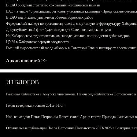
В ЕАО обсудили стратегию сохранения исторической памяти
ЕАО - в числе 40 российских регионов-участников кампании «Продвижение безопас
В ЕАО значительно увеличены объемы дорожных работ
Федеральный эксперт по достоинству оценил спортивную инфраструктуру Хабаровс
Дноуглубительный флот будет создан для Северного морского пути
На Хабаровском судостроительном заводе началось производство дебаркадеров
ЦУМ в Хабаровске вернули государству
Бывший судоремонтный завод «Якорь» в Советской Гавани планируют восстановить
Архив новостей >>
ИЗ БЛОГОВ
Районная библиотека в Амурске уничтожена. На очереди библиотека Островского в
Голая вечеринка Роснано 2015г. Итог.
Новые находки Павла Петровича Попельского: Архив газеты Природа и аномальные
Официальные публикации Павла Петровича Попельского 2023-2025 в Болгарии, в г