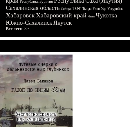
край
Республика Саха (Якутия)
Республика Бурятия
Сахалинская область
ТОФ
Тында
Улан-Удэ
Уссурийск
Сибирь
Хабаровск
Хабаровский край
Чукотка
Чита
Южно-Сахалинск
Якутск
Все теги >>