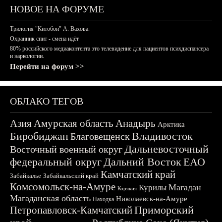
НОВОЕ НА ФОРУМЕ
Трилогия "Китобои" А. Вахова.
Охранник спит - смена идёт
80% российского медиаконтента это телевидение для пациентов психдиспансера
и наркологии.
Перейти на форум >>
ОБЛАКО ТЕГОВ
Азия
Амурская область
Анадырь
Арктика
Биробиджан
Владивосток
Благовещенск
Дальневосточный
Восточный военный округ
федеральный округ
Дальний Восток
ЕАО
Камчатский край
Забайкалье
Забайкальский край
Комсомольск-на-Амуре
Магадан
Курилы
Корякия
Магаданская область
Николаевск-на-Амуре
Находка
Приморский
Петропавловск-Камчатский