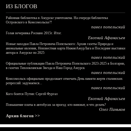
ИЗ БЛОГОВ
Районная библиотека в Амурске уничтожена. На очереди библиотека
Островского в Комсомольске?!
павел попельский
Голая вечеринка Роснано 2015г. Итог.
Евгений Афанасьев
Новые находки Павла Петровича Попельского: Архив газеты Природа и
аномальные явления, Неизвестная карта НижнеАмурЛага и Последние выставки
автора в Амурске по 2025
павел попельский
Официальные публикации Павла Петровича Попельского 2023-2025 в Болгарии,
в газетах Тихоокеанская Звезда и Наш Город Амурск
павел попельский
Комсомольск официально продолжает отмечать День памяти жертв сталинских
репрессий: задумаемся...
павел попельский
Кого боится Путин: Сергей Фургал
Евгений Афанасьев
Повышение платы в автобусах за проезд: кто виноват, и что делать?
Олег Паньков
Архив блогов >>