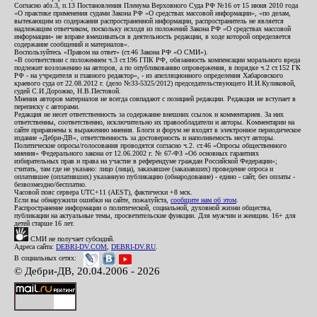
Согласно абз.3, п.13 Постановления Пленума Верховного Суда РФ №16 от 15 июня 2010 года
«О практике применения судами Закона РФ «О средствах массовой информации», «по делам,
вытекающим из содержания распространенной информации, распространитель не является
надлежащим ответчиком, поскольку исходя из положений Закона РФ «О средствах массовой
информации» не вправе вмешиваться в деятельность редакции, в ходе которой определяется
содержание сообщений и материалов».
Воспользуйтесь «Правом на ответ» (ст.46 Закона РФ «О СМИ»).
«В соответствии с положением ч.3 ст.196 ГПК РФ, обязанность компенсации морального вреда
подлежит возложению на авторов, а по опубликованию опровержения, в порядке ч.2 ст.152 ГК
РФ - на учредителя и главного редактор», - из апелляционного определения Хабаровского
краевого суда от 22.08.2012 г. (дело №33-5325/2012) председательствующего И.И.Куликовой,
судей С.И.Дорожко, Н.В.Пестовой.
Мнения авторов материалов не всегда совпадают с позицией редакции. Редакция не вступает в
переписку с авторами.
Редакция не несет ответственность за содержание внешних ссылок и комментариев. За них
ответственны, соответственно, исключительно их правообладатели и авторы. Комментарии на
сайте приравнены к выражению мнения. Блоги и форум не входят в электронное периодическое
издание «Дебри-ДВ», ответственность за достоверность и наполняемость несут авторы.
Политические опросы/голосования проводятся согласно ч.2. ст.46 «Опросы общественного
мнения» Федерального закона от 12.06.2002 г. № 67-ФЗ «Об основных гарантиях
избирательных прав и права на участие в референдуме граждан Российской Федерации»;
считать, там где не указано: лицо (лица), заказавшее (заказавших) проведение опроса и
оплатившее (оплативших) указанную публикацию (обнародование) - едино - сайт, без оплаты -
безвозмездно/бесплатно.
Часовой пояс сервера UTC+11 (AEST), фактически +8 мск.
Если вы обнаружили ошибки на сайте, пожалуйста,
сообщите нам об этом
.
Распространение информации о политической, социальной, духовной жизни общества,
публикации на актуальные темы, просветительские функции. Для мужчин и женщин. 16+ для
детей старше 16 лет.
СМИ не получает субсидий.
Адреса сайта:
DEBRI-DV.COM
,
DEBRI-DV.RU
.
В социальных сетях:
© Дебри-ДВ, 20.04.2006 - 2026