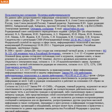
Пользовательское соглашение
,
Политика конфиденциальности
На данном сайте распространяется информация электронного периодического издания «Дебри-
ДВ» со знаком «Дебри-ДВ». 16+ Учредитель: Пронякин К.А. (член Союза журналистов
России, член Союза писателей России). Главный редактор: Харитонова И.Ю. Адрес редакции:
680032, Хабаровский край, Хабаровск, проспект 60-летия Октября, 88-46, т./ф.84212296081.
Электронная приемная:
Отправить сообщение
. E-mail:
editor@debri-dv.com
Редакционный совет электронного периодического издания «Дебри-ДВ» (на общественных
началах): К.А. Пронякин, И.Ю. Харитонова, А.Э. Мирмович, Ю.Н. Юрьев, Ю.В. Ковалев,
Л.Н. Левина, А.Ю. Жданов, Е.Н. Голубь, С.Н. Бурындин, Б.М. Сухинин, О.В. Егорова
Свидетельство о регистрации СМИ (Регистрационный номер)
ЭЛ № ФС77-45537
выдано
Федеральной службой по надзору в сфере связи, информационных технологий и массовых
коммуникаций (Роскомнадзор) 16.06.2011 г. Территория распространения: Российская
Федерация, зарубежные страны.
В 2006 г. проект «Дебри-ДВ» был создан как электронный частный архив, в соответствии с
ФЗ
№ 125 «Об архивном деле в Российской Федерации»
, согласно п. 2 ст. 13 «Создание архивов».
Основной фонд архива составляют публикации газет и журналов, изданные книги, а также
рукописи по дальневосточной (РФ) тематике. Доступ к архивным документам является
открытым в электронном виде, согласно п. 1 ст. 24 вышеобозначенного закона. Архивные
документы к частной собственности редакции не относятся, согласно ст.ст. 1275, 1276, 1306
Гражданского кодекса РФ
.
Согласно ч.2. п.3. ст.17 «Ответственность за правонарушения в сфере информации,
информационных технологий и защиты информации»
Закона РФ «Об информации,
информационных технологиях и о защите информации» (ФЗ-149 от 27.07.06 г.)
архив «Дебри-
ДВ», хранящий информацию, гражданско-правовую ответственность за распространение
информации не несет. Сайт и редакция основываются и работают на основании ст.8 «Право на
доступ к информации» ФЗ-149.
Согласно пп.3,4,6 ст.57 Закона РФ «О СМИ», «Редакция, главный редактор, журналист не несут
ответственности за распространение сведений, не соответствующих действительности и
порочащих честь и достоинство граждан и организаций, либо ущемляющих права и законные
интересы граждан, либо представляющих собой злоупотребление свободой массовой
информации и (или) правами журналиста: ...если они являются дословным воспроизведением
сообщений и материалов или их фрагментов, распространенных другим средством массовой
информации (а также сообщения, переданные в пресс-релизах и информация государственных,
общественных организаций и объединений), которое может быть установлено и привлечено к
ответственности за данное нарушение законодательства Российской Федерации о средствах
массовой информации».