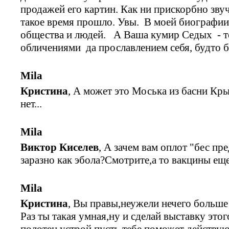
продажей его картин. Как ни прискорбно звуч
такое время прошло. Увы. В моей биографии
общества и людей. А Ваша кумир Седых - 
обличениями да прославлением себя, будто 
Mila
Кристина
, А может это Моська из басни Кры
нет...
Mila
Виктор Киселев
, А зачем вам оплот "бес пре
заразно как эбола?Смотрите,а то вакцины еще н
Mila
Кристина
, Вы правы,неужели нечего больше
Раз ты такая умная,ну и сделай выставку эт
полотен устрой,пусть тебе поможет действую