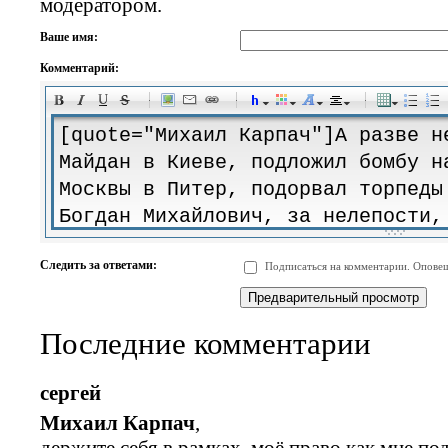
модератором.
Ваше имя:
Комментарий:
-
-
-
-
-
-
-
-
-
-
-
-
-
-
-
-
-
-
-
-
-
-
-
-
-
-
-
-
-
-
-
-
-
-
-
-
Следить за ответами:
Подписаться на комментарии. Оповещ
-
-
-
-
-
-
-
-
-
Последние комментарии
сергей
Михаил Карпач
,
держите себя в рамках, моё право как мне п