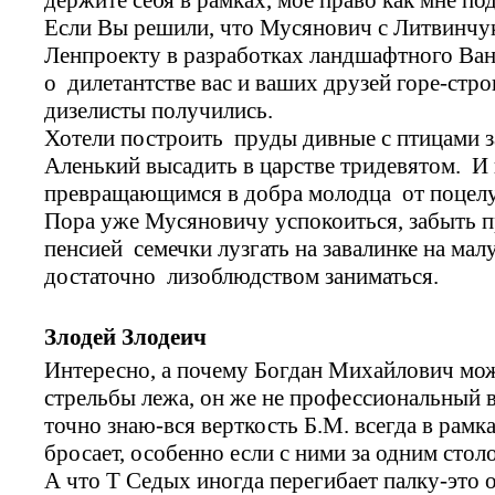
Если Вы решили, что Мусянович с Литвинчук
Ленпроекту в разработках ландшафтного Ван
о дилетантстве вас и ваших друзей горе-стр
дизелисты получились.
Хотели построить пруды дивные с птицами 
Аленький высадить в царстве тридевятом. И
превращающимся в добра молодца от поцелу
Пора уже Мусяновичу успокоиться, забыть п
пенсией семечки лузгать на завалинке на мал
достаточно лизоблюдством заниматься.
Злодей Злодеич
Интересно, а почему Богдан Михайлович мож
стрельбы лежа, он же не профессиональный в
точно знаю-вся верткость Б.М. всегда в рамка
бросает, особенно если с ними за одним стол
А что Т Седых иногда перегибает палку-это 