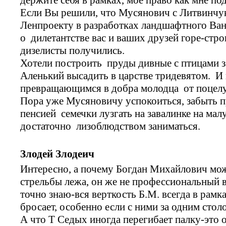
Если Вы решили, что Мусянович с Литвинчук
Ленпроекту в разработках ландшафтного Ван
о дилетантстве вас и ваших друзей горе-стр
дизелисты получились.
Хотели построить пруды дивные с птицами 
Аленький высадить в царстве тридевятом. И
превращающимся в добра молодца от поцелу
Пора уже Мусяновичу успокоиться, забыть п
пенсией семечки лузгать на завалинке на мал
достаточно лизоблюдством заниматься.
Злодей Злодеич
Интересно, а почему Богдан Михайлович мож
стрельбы лежа, он же не профессиональный в
точно знаю-вся верткость Б.М. всегда в рамка
бросает, особенно если с ними за одним стол
А что Т Седых иногда перегибает палку-это 