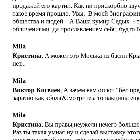
продажей его картин. Как ни прискорбно звуч
такое время прошло. Увы. В моей биографии
общества и людей. А Ваша кумир Седых - 
обличениями да прославлением себя, будто 
Mila
Кристина
, А может это Моська из басни Кры
нет...
Mila
Виктор Киселев
, А зачем вам оплот "бес пре
заразно как эбола?Смотрите,а то вакцины еще н
Mila
Кристина
, Вы правы,неужели нечего больше
Раз ты такая умная,ну и сделай выставку эт
полотен устрой,пусть тебе поможет действую