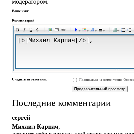
модератором.
Ваше имя:
Комментарий:
-
-
-
-
-
-
-
-
-
-
-
-
-
-
-
-
-
-
-
-
-
-
-
-
-
-
-
-
-
-
-
-
-
-
-
-
Следить за ответами:
Подписаться на комментарии. Оповещ
-
-
-
-
-
-
-
-
-
Последние комментарии
сергей
Михаил Карпач
,
держите себя в рамках, моё право как мне п