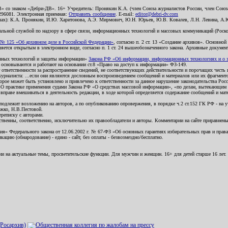
В» со знаком «Дебри-ДВ». 16+ Учредитель: Пронякин К.А. (член Союза журналистов России, член Союза
2296081. Электронная приемная:
Отправить сообщение
. E-mail:
editor@debri-dv.com
алах): К.А. Пронякин, И.Ю. Харитонова, А.Э. Мирмович, Ю.Н. Юрьев, Ю.В. Ковалев, Л.Н. Левина, А.
льной службой по надзору в сфере связи, информационных технологий и массовых коммуникаций (Роском
№ 125 «Об архивном деле в Российской Федерации»
, согласно п. 2 ст. 13 «Создание архивов». Основно
ется открытым в электронном виде, согласно п. 1 ст. 24 вышеобозначенного закона. Архивные документы 
ионных технологий и защиты информации»
Закона РФ «Об информации, информационных технологиях и о за
я основываются и работают на основании ст.8 «Право на доступ к информации» ФЗ-149.
 ответственности за распространение сведений, не соответствующих действительности и порочащих чест
урналиста: ...если они являются дословным воспроизведением сообщений и материалов или их фрагмент
орое может быть установлено и привлечено к ответственности за данное нарушение законодательства Рос
«О практике применения судами Закона РФ «О средствах массовой информации», «по делам, вытекающим 
вправе вмешиваться в деятельность редакции, в ходе которой определяется содержание сообщений и мат
одлежит возложению на авторов, а по опубликованию опровержения, в порядке ч.2 ст.152 ГК РФ - на уч
ожко, Н.В.Пестовой.
ереписку с авторами.
тственны, соответственно, исключительно их правообладатели и авторы. Комментарии на сайте приравне
я» Федерального закона от 12.06.2002 г. № 67-ФЗ «Об основных гарантиях избирательных прав и права н
ацию (обнародование) - едино - сайт, без оплаты - безвозмездно/бесплатно.
ии на актуальные темы, просветительские функции. Для мужчин и женщин. 16+ для детей старше 16 лет.