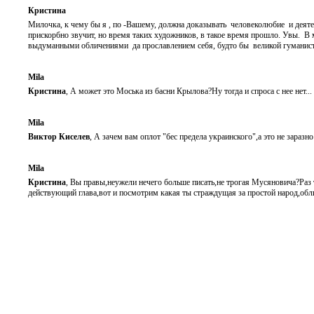
Кристина
Милочка, к чему бы я , по -Вашему, должна доказывать человеколюбие и деят
прискорбно звучит, но время таких художников, в такое время прошло. Увы. 
выдуманными обличениями да прославлением себя, будто бы великой гуманист
Mila
Кристина
, А может это Моська из басни Крылова?Ну тогда и спроса с нее нет...
Mila
Виктор Киселев
, А зачем вам оплот "бес предела украинского",а это не заразно
Mila
Кристина
, Вы правы,неужели нечего больше писать,не трогая Мусяновича?Раз 
действующий глава,вот и посмотрим какая ты страждущая за простой народ,обли