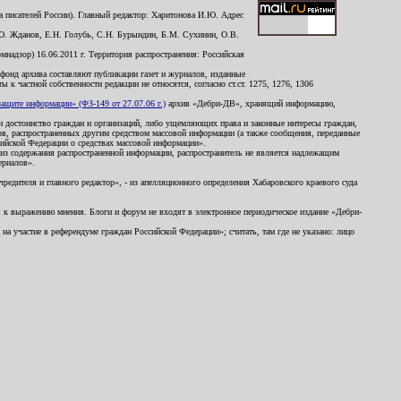
 писателей России). Главный редактор: Харитонова И.Ю. Адрес
Ю. Жданов, Е.Н. Голубь, С.Н. Бурындин, Б.М. Сухинин, О.В.
надзор) 16.06.2011 г. Территория распространения: Российская
й фонд архива составляют публикации газет и журналов, изданные
к частной собственности редакции не относятся, согласно ст.ст. 1275, 1276, 1306
щите информации» (ФЗ-149 от 27.07.06 г.)
архив «Дебри-ДВ», хранящий информацию,
ь и достоинство граждан и организаций, либо ущемляющих права и законные интересы граждан,
ов, распространенных другим средством массовой информации (а также сообщения, переданные
сийской Федерации о средствах массовой информации».
из содержания распространенной информации, распространитель не является надлежащим
ериалов».
редителя и главного редактор», - из апелляционного определения Хабаровского краевого суда
ны к выражению мнения. Блоги и форум не входят в электронное периодическое издание «Дебри-
а участие в референдуме граждан Российской Федерации»; считать, там где не указано: лицо