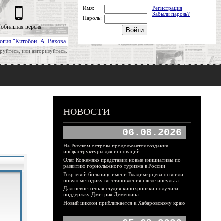
Имя:
Регистрация
Забыли пароль?
Пароль:
обильная версия
огия "Китобои" А. Вахова.
руйтесь, или авторизуйтесь.
НОВОСТИ
06.08.2026
На Русском острове продолжается создание
инфраструктуры для инноваций
Олег Кожемяко представил новые инициативы по
развитию горнолыжного туризма в России
В краевой больнице имени Владимирцева освоили
новую методику восстановления после инсульта
Дальневосточная студия кинохроники получила
поддержку Дмитрия Демешина
Новый циклон приближается к Хабаровскому краю