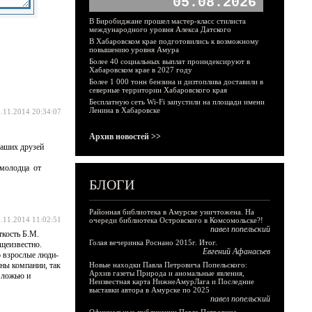
05.08.2026
В Биробиджане прошел мастер-класс стилиста
международного уровня Алекса Датского
В Хабаровском крае подготовились к возможному
повышению уровня Амура
Более 40 социальных выплат проиндексируют в
Хабаровском крае в 2027 году
Более 1 000 тонн бензина и дизтоплива доставили в
северные территории Хабаровского края
Бесплатную сеть Wi-Fi запустили на площади имени
Ленина в Хабаровске
.11.2014 20:34:07
Архив новостей >>
ваших друзей
 молодца от
БЛОГИ
Районная библиотека в Амурске уничтожена. На
.11.2014 11:02:51
очереди библиотека Островского в Комсомольске?!
павел попельский
ткость Б.М.
Голая вечеринка Роснано 2015г. Итог.
бщеизвестно.
Евгений Афанасьев
о взрослые люди-
оны компании, так
Новые находки Павла Петровича Попельского:
Архив газеты Природа и аномальные явления,
а ложью и
Неизвестная карта НижнеАмурЛага и Последние
выставки автора в Амурске по 2025
павел попельский