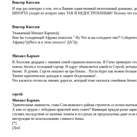
Вмктор Киселев
И еще раз повторю о том, что в Ванино единственный пятиэтажный домишко- де
ШПОРТА уходит во вторую зиму ТАК И НЕДОСТРОЕННЫМ! Потому что глава не М
Вмктор Киселев
Уважаемый Михаил Карпач)))
Вам бы голодающей Африке помогать " Ну Что ж вы голодаете там?! Соберитесь 
Африку!)))Чего ж в этом плохого! ДА?)))
Михаил Карпач
В Лососине двадцать с лишним семей справили новоселье. В Гатке примерно стол
помои, бегать в холодный сортир. И вдруг объявляется какой-то Сергей, который
бизнес. Я думаю, Сергея пошлют на три буквы... Пусть будет как можно больше
Хватит идиотических доводов в защите бездельников!..
Что касается отсева на зимних дорогах, который тоже оказался семейным бизне
сергей
Михаил Карпач
,
Удивительная наивность, глава Совгаванского района строитель со всеми вытек
А вам от прудов с лебедями приятней жить станет? Ванинцам врядли разве нарк
случаях последствия от наличия лопаты в его руках не предсказуемы даже если
инструкция по использованию сливного бачка.
[*]
[/list]