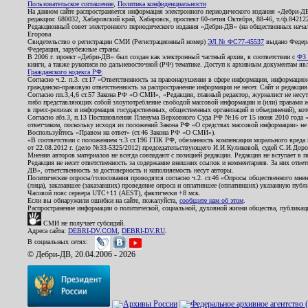
Пользовательское соглашение
,
Политика конфиденциальности
На данном сайте распространяется информация электронного периодического издания «Дебри-Д
редакции: 680032, Хабаровский край, Хабаровск, проспект 60-летия Октября, 88-46, т./ф.8421
Редакционный совет электронного периодического издания «Дебри-ДВ» (на общественных нач
Егорова
Свидетельство о регистрации СМИ (Регистрационный номер)
ЭЛ № ФС77-45537
выдано Федера
Федерация, зарубежные страны.
В 2006 г. проект «Дебри-ДВ» был создан как электронный частный архив, в соответствии с
ФЗ 
книги, а также рукописи по дальневосточной (РФ) тематике. Доступ к архивным документам явля
Гражданского кодекса РФ
.
Согласно ч.2. п.3. ст.17 «Ответственность за правонарушения в сфере информации, информац
гражданско-правовую ответственность за распространение информации не несет. Сайт и редакци
Согласно пп.3,4,6 ст.57 Закона РФ «О СМИ», «Редакция, главный редактор, журналист не несут
либо представляющих собой злоупотребление свободой массовой информации и (или) правами ж
в пресс-релизах и информация государственных, общественных организаций и объединений), кот
Согласно абз.3, п.13 Постановления Пленума Верховного Суда РФ №16 от 15 июня 2010 года 
ответчиком, поскольку исходя из положений Закона РФ «О средствах массовой информации» не 
Воспользуйтесь «Правом на ответ» (ст.46 Закона РФ «О СМИ»).
«В соответствии с положением ч.3 ст.196 ГПК РФ, обязанность компенсации морального вреда п
от 22.08.2012 г. (дело №33-5325/2012) председательствующего И.И.Куликовой, судей С.И.Дор
Мнения авторов материалов не всегда совпадают с позицией редакции. Редакция не вступает в п
Редакция не несет ответственность за содержание внешних ссылок и комментариев. За них отве
ДВ», ответственность за достоверность и наполняемость несут авторы.
Политические опросы/голосования проводятся согласно ч.2. ст.46 «Опросы общественного мнени
(лица), заказавшее (заказавших) проведение опроса и оплатившее (оплативших) указанную публик
Часовой пояс сервера UTC+11 (AEST), фактически +8 мск.
Если вы обнаружили ошибки на сайте, пожалуйста,
сообщите нам об этом
.
Распространение информации о политической, социальной, духовной жизни общества, публикац
СМИ не получает субсидий.
Адреса сайта:
DEBRI-DV.COM
,
DEBRI-DV.RU
.
В социальных сетях:
© Дебри-ДВ, 20.04.2006 - 2026