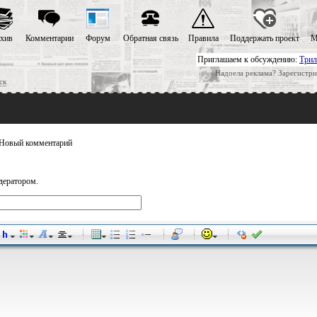
хив
Комментарии
Форум
Обратная связь
Правила
Поддержать проект
М
Приглашаем к обсуждению:
Трил
Надоела реклама? Зарегистри
ск
Новый комментарий
дератором.
-
-
-
-
-
-
-
-
-
-
-
-
-
-
-
-
-
-
-
-
-
-
-
-
-
-
-
-
-
-
-
-