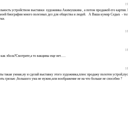
19
ельность устройством выставки художника Акимушкина , а потом продажей его картин. 
В моей биографии много полезных дел для общества и людей. А Ваша кумир Седых - то
ки.
18
18
 как эбола?Смотрите,а то вакцины еще нет......
18
ты такая умная,ну и сделай выставку этого художника,плюс продажу полотен устрой,пус
ть грязью ,большого ума не нужно,или воображение не на что больше не способно ?