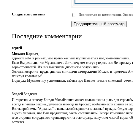
-
-
-
-
-
-
-
-
Следить за ответами:
Подписаться на комментарии. Оповещ
-
-
-
-
-
-
Последние комментарии
сергей
Михаил Карпач
,
держите себя в рамках, моё право как мне подписываться под комментариями.
Если Вы решили, что Мусянович с Литвинчуком могут утереть нос Ленпроекту в
горе-строителей. Из них максимум дизелисты получились.
Хотели построить пруды дивные с птицами заморскими? Можно и цветочек Але
поцелуя красавицы?
Пора уже Мусяновичу успокоиться, забыть про Ванино и ехать с пенсией семечк
Злодей Злодеич
Интересно, а почему Богдан Михайлович может только окопы рыть для стрельбы 
всегда в рамках закона, друзей он никогда не бросает, особенно если с ними за
Взять проблемы "Аркаима" с невыплатой зарплаты-мыльный пузырь, белую зарпл
видели условия, что Вам предлагают, зачем соглашались? Теперь компанию через
и со стороны сотрудников транслируют на всю страну. популизм чистой воды. О
остается.