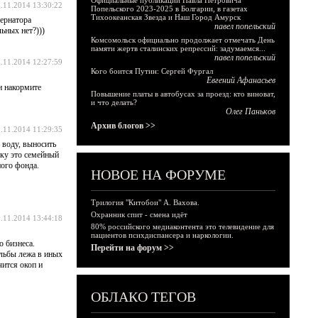
Официальные публикации Павла Петровича
.11.2014 13:30:22
Попельского 2023-2025 в Болгарии, в газетах
Тихоокеанская Звезда и Наш Город Амурск
бернатора
павел попельский
ьных нет?)))
Комсомольск официально продолжает отмечать День
памяти жертв сталинских репрессий: задумаемся...
павел попельский
.11.2014 12:27:59
Кого боится Путин: Сергей Фургал
Евгений Афанасьев
и накормите
Повышение платы в автобусах за проезд: кто виноват,
и что делать?
Олег Паньков
Архив блогов >>
.11.2014 11:29:35
 воду, выносить
ьку это семейный
ного фонда.
НОВОЕ НА ФОРУМЕ
Трилогия "Китобои" А. Вахова.
Охранник спит - смена идёт
.11.2014 13:44:18
80% российского медиаконтента это телевидение для
пациентов психдиспансера и наркологии.
о бизнеса.
Перейти на форум >>
ельбы лежа в иных
чится окоп и
ОБЛАКО ТЕГОВ