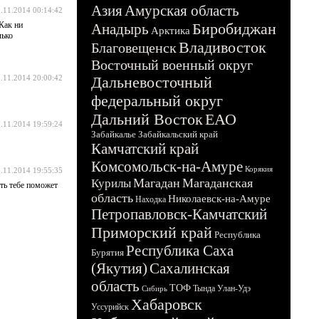
Азия
Амурская область
.11.2014 00:14:42
Как ни
Биробиджан
Анадырь
Арктика
лько
Владивосток
Благовещенск
Восточный военный округ
.11.2014 20:00:42
Дальневосточный
федеральный округ
Дальний Восток
ЕАО
.11.2014 19:59:24
Забайкалье
Забайкальский край
Камчатский край
Комсомольск-на-Амуре
Корякия
.11.2014 19:55:35
Магадан
Магаданская
Курилы
ть тебе поможет
область
Николаевск-на-Амуре
Находка
Петропавловск-Камчатский
Приморский край
Республика
Республика Саха
Бурятия
(Якутия)
Сахалинская
область
ТОФ
Тында
Улан-Удэ
Сибирь
Хабаровск
Уссурийск