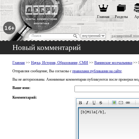
Главная
Разделы
Ар
расширенный пои
Новый комментарий
Главная
>>
Наука, История, Образование, СМИ
>>
Ванинские молчальники
>> 
Отправляя сообщение, Вы согласны с
правилами публикации на сайте
.
Вы не авторизованы. Анонимные комментарии публикуются после проверки мо
Ваше имя:
Комментарий:
-
-
-
-
-
-
-
-
-
-
-
-
-
-
-
-