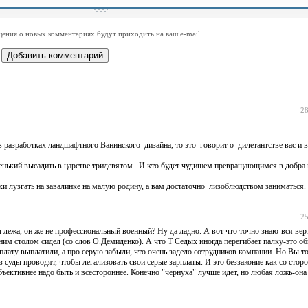
-
-
-
-
-
-
-
-
-
-
-
-
-
-
-
-
ения о новых комментариях будут приходить на ваш e-mail.
-
-
-
-
-
-
-
-
-
-
-
-
28
 разработках ландшафтного Ванинского дизайна, то это говорит о дилетантстве вас и 
нький высадить в царстве тридевятом. И кто будет чудищем превращающимся в добра
и лузгать на завалинке на малую родину, а вам достаточно лизоблюдством заниматься.
25
лежа, он же не профессиональный военный? Ну да ладно. А вот что точно знаю-вся вер
 одним столом сидел (со слов О.Демиденко). А что Т Седых иногда перегибает палку-это о
ату выплатили, а про серую забыли, что очень задело сотрудников компании. Но Вы т
 суды проводят, чтобы легализовать свои серые зарплаты. И это беззаконие как со стор
бъективнее надо быть и всестороннее. Конечно "чернуха" лучше идет, но любая ложь-он