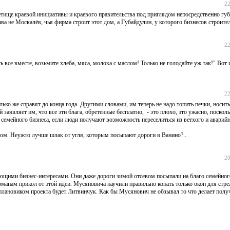
22
тище краевой инициативы и краевого правительства под приглядом непосредственно гу
оскалёв, чья фирма строит этот дом, а Губайдулин, у которого бизнесов строител
22
все вместе, возьмите хлеба, мяса, молока с маслом! Только не голодайте уж так!" Вот 
22
ько же справят до конца года. Другими словами, им теперь не надо топить печки, носить
 заявляет им, что все эти блага, обретенные бесплатно, - это плохо, это ужасно, поскол
 семейного бизнеса, если люди получают возможность переселиться из ветхого и аварий
сом. Неужто лучше шлак от угля, которым посыпают дороги в Ванино?..
20
ающими бизнес-интересами. Они даже дороги зимой отсевом посыпали на благо семейног
оманам прикол от этой идеи. Мусяновича научили правильно копать только окоп для стр
 плановиком проекта будет Литвинчук. Как бы Мусянович не обзывал то что делает полу