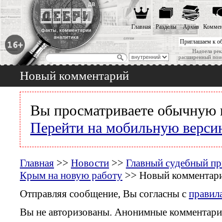
Главная
Разделы
Архив
Коммен
Приглашаем к о
Надоела рек
расширенный пои
Новый комментарий
Вы просматриваете обычную 
Перейти на мобильную верси
Главная
>>
Новости
>>
Главный судебный пр
Крым на новую работу
>> Новый комментар
Отправляя сообщение, Вы согласны с
правил
Вы не авторизованы. Анонимные комментари