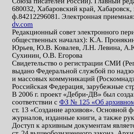
Союза писателей России). Главный ред
680032, Хабаровский край, Хабаровск, п
ф.84212296081. Электронная приемная
dv.com
Редакционный совет электронного пер
общественных началах): К.А. Проняки
Юрьев, Ю.В. Ковалев, Л.Н. Левина, А.
Сухинин, О.В. Егорова
Свидетельство о регистрации СМИ (Р
выдано Федеральной службой по надзо
и массовых коммуникаций (Роскомнадзо
Российская Федерация, зарубежные ст
В 2006 г. проект «Дебри-ДВ» был созда
соответствии с
ФЗ № 125 «Об архивном
ст. 13 «Создание архивов». Основной ф
журналов, изданные книги, а также ру
Доступ к архивным документам являетс
ст. 24 вышеобозначенного закона. Арх