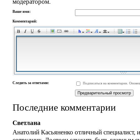
модератором.
Ваше имя:
Комментарий:
-
-
-
-
-
-
-
-
-
-
-
-
-
-
-
-
-
-
-
-
-
-
-
-
-
-
-
-
-
-
-
-
-
-
-
-
Следить за ответами:
Подписаться на комментарии. Оповещ
-
-
-
-
-
-
-
-
-
Последние комментарии
Светлана
Анатолий Касьяненко отличный специалист, 
сотрудник. Достоен служить быть главным 