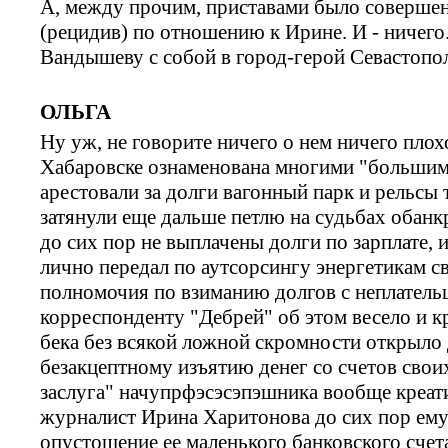
А, между прочим, приставами было соверше
(рецидив) по отношению к Ирине. И - ничего
Вандышеву с собой в город-герой Севастопо
ОЛЬГА
Ну уж, не говорите ничего о нем ничего плох
Хабаровске ознаменована многими "большим
арестовали за долги вагонный парк и рельсы
затянули еще дальше петлю на судьбах обанк
до сих пор не выплачены долги по зарплате, 
лично передал по аутсорсингу энергетикам 
полномочия по взиманию долгов с неплатель
корреспонденту "Дебрей" об этом весело и к
бека без всякой ложной скромности открыло
безакцептному изъятию денег со счетов своих
заслуга" начупрфэсэсэпэшника вообще креат
журналист Ирина Харитонова до сих пор ему 
опустошение ее маленького банковского счет