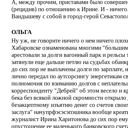
А, между прочим, приставами было соверше
(рецидив) по отношению к Ирине. И - ничего
Вандышеву с собой в город-герой Севастопо
ОЛЬГА
Ну уж, не говорите ничего о нем ничего плох
Хабаровске ознаменована многими "большим
арестовали за долги вагонный парк и рельсы
затянули еще дальше петлю на судьбах обанк
до сих пор не выплачены долги по зарплате, 
лично передал по аутсорсингу энергетикам 
полномочия по взиманию долгов с неплатель
корреспонденту "Дебрей" об этом весело и к
бека без всякой ложной скромности открыло
безакцептному изъятию денег со счетов своих
заслуга" начупрфэсэсэпэшника вообще креат
журналист Ирина Харитонова до сих пор ему 
опустошение ее маленького банковского счет