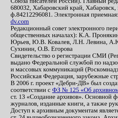
Союза писателей России). Главный ред
680032, Хабаровский край, Хабаровск, п
ф.84212296081. Электронная приемная
dv.com
Редакционный совет электронного пер
общественных началах): К.А. Проняки
Юрьев, Ю.В. Ковалев, Л.Н. Левина, А.
Сухинин, О.В. Егорова
Свидетельство о регистрации СМИ (Р
выдано Федеральной службой по надзо
и массовых коммуникаций (Роскомнадзо
Российская Федерация, зарубежные ст
В 2006 г. проект «Дебри-ДВ» был созда
соответствии с
ФЗ № 125 «Об архивном
ст. 13 «Создание архивов». Основной ф
журналов, изданные книги, а также ру
Доступ к архивным документам являетс
ст. 24 вышеобозначенного закона. Арх