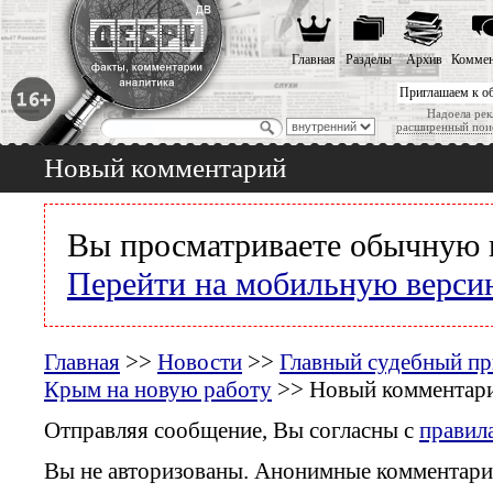
Главная
Разделы
Архив
Коммен
Приглашаем к о
Надоела рек
расширенный пои
Новый комментарий
Вы просматриваете обычную 
Перейти на мобильную верси
Главная
>>
Новости
>>
Главный судебный пр
Крым на новую работу
>> Новый комментар
Отправляя сообщение, Вы согласны с
правил
Вы не авторизованы. Анонимные комментари