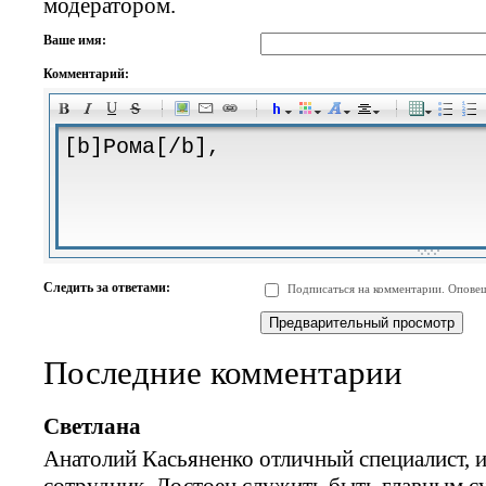
модератором.
Ваше имя:
Комментарий:
-
-
-
-
-
-
-
-
-
-
-
-
-
-
-
-
-
-
-
-
-
-
-
-
-
-
-
-
-
-
-
-
-
-
-
-
Следить за ответами:
Подписаться на комментарии. Оповещ
-
-
-
-
-
-
-
-
-
Последние комментарии
Светлана
Анатолий Касьяненко отличный специалист, 
сотрудник. Достоен служить быть главным 