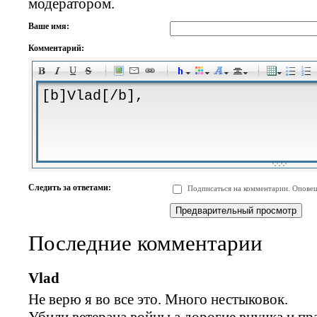
модератором.
Ваше имя:
Комментарий:
-
-
-
-
-
-
-
-
-
-
-
-
-
-
-
-
-
-
-
-
-
-
-
-
-
-
-
-
-
-
-
-
-
-
-
-
Следить за ответами:
Подписаться на комментарии. Оповещ
-
-
-
-
-
-
-
-
-
Последние комментарии
Vlad
Не верю я во все это. Много нестыковок.
Убили ветерана войны а дорогие внучка и пр