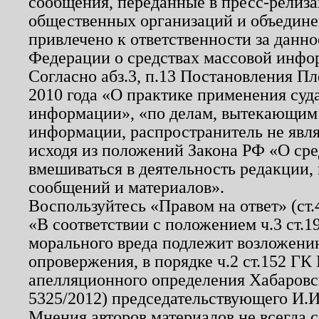
сообщения, переданные в пресс-релиза
общественных организаций и объединен
привлечено к ответственности за данн
Федерации о средствах массовой инфо
Согласно абз.3, п.13 Постановления П
2010 года «О практике применения суд
информации», «по делам, вытекающим
информации, распространитель не явл
исходя из положений Закона РФ «О ср
вмешиваться в деятельность редакции, 
сообщений и материалов».
Воспользуйтесь «Правом на ответ» (ст
«В соответствии с положением ч.3 ст.
морального вреда подлежит возложению
опровержения, в порядке ч.2 ст.152 ГК 
апелляционного определения Хабаровско
5325/2012) председательствующего И.И
Мнения авторов материалов не всегда 