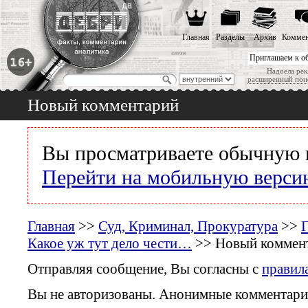
Главная
Разделы
Архив
Коммен
Приглашаем к о
Надоела рек
расширенный пои
Новый комментарий
Вы просматриваете обычную 
Перейти на мобильную верси
Главная
>>
Суд, Криминал, Прокуратура
>>
Г
Какое уж тут дело чести…
>> Новый коммен
Отправляя сообщение, Вы согласны с
правил
Вы не авторизованы. Анонимные комментари