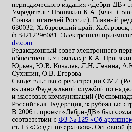
периодического издания «Дебри-ДВ» с
Учредитель: Пронякин К.А. (член Союз
Союза писателей России). Главный ред
680032, Хабаровский край, Хабаровск, п
ф.84212296081. Электронная приемная
dv.com
Редакционный совет электронного пер
общественных началах): К.А. Проняки
Юрьев, Ю.В. Ковалев, Л.Н. Левина, А.
Сухинин, О.В. Егорова
Свидетельство о регистрации СМИ (Р
выдано Федеральной службой по надзо
и массовых коммуникаций (Роскомнадзо
Российская Федерация, зарубежные ст
В 2006 г. проект «Дебри-ДВ» был созда
соответствии с
ФЗ № 125 «Об архивном
ст. 13 «Создание архивов». Основной ф