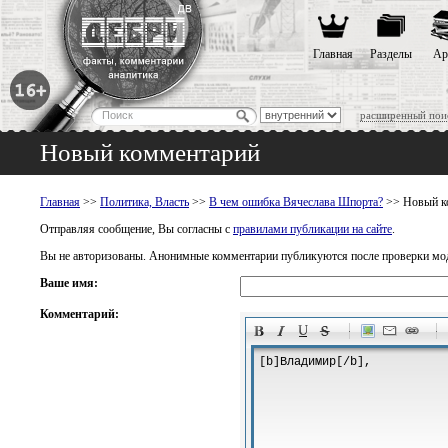
Главная
Разделы
Ар
расширенный пои
Новый комментарий
Главная
>>
Политика, Власть
>>
В чем ошибка Вячеслава Шпорта?
>> Новый к
Отправляя сообщение, Вы согласны с
правилами публикации на сайте
.
Вы не авторизованы. Анонимные комментарии публикуются после проверки мо
Ваше имя:
Комментарий:
-
-
-
-
-
-
-
-
-
-
-
-
-
-
-
-