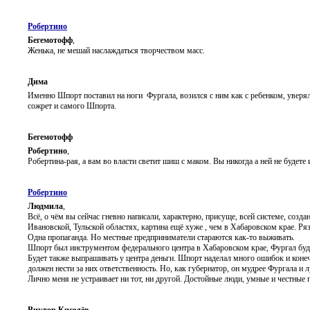
Робертино
Бегемотофф
,
Женька, не мешай наслаждаться творчеством масс.
Дима
Именно Шпорт поставил на ноги Фургала, возился с ним как с ребенком, увер
сожрет и самого Шпорта.
Бегемотофф
Робертино
,
Робертина-рая, а вам во власти светит шиш с маком. Вы никогда а ней не будет
Робертино
Людмила
,
Всё, о чём вы сейчас гневно написали, характерно, присуще, всей системе, созд
Ивановской, Тульской областях, картина ещё хуже , чем в Хабаровском крае. Ряз
Одна пропаганда. Но местные предприниматели стараются как-то выживать.
Шпорт был инструментом федерального центра в Хабаровском крае, Фургал буд
Будет также выпрашивать у центра деньги. Шпорт наделал много ошибок и коне
должен нести за них ответственность. Но, как губернатор, он мудрее Фургала и 
Лично меня не устраивает ни тот, ни другой. Достойные люди, умные и честные 
Виктор Киселёв