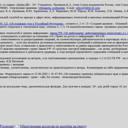
В» со знаком «Дебри-ДВ». 16+ Учредитель: Пронякин К.А. (член Союза журналистов России, член Союза
2296081. Электронная приемная:
Отправить сообщение
. E-mail:
editor@debri-dv.com
алах): К.А. Пронякин, И.Ю. Харитонова, А.Э. Мирмович, Ю.Н. Юрьев, Ю.В. Ковалев, Л.Н. Левина, А.
льной службой по надзору в сфере связи, информационных технологий и массовых коммуникаций (Роском
№ 125 «Об архивном деле в Российской Федерации»
, согласно п. 2 ст. 13 «Создание архивов». Основно
ется открытым в электронном виде, согласно п. 1 ст. 24 вышеобозначенного закона. Архивные документы 
ионных технологий и защиты информации»
Закона РФ «Об информации, информационных технологиях и о за
я основываются и работают на основании ст.8 «Право на доступ к информации» ФЗ-149.
 ответственности за распространение сведений, не соответствующих действительности и порочащих чест
урналиста: ...если они являются дословным воспроизведением сообщений и материалов или их фрагмент
орое может быть установлено и привлечено к ответственности за данное нарушение законодательства Рос
«О практике применения судами Закона РФ «О средствах массовой информации», «по делам, вытекающим 
вправе вмешиваться в деятельность редакции, в ходе которой определяется содержание сообщений и мат
одлежит возложению на авторов, а по опубликованию опровержения, в порядке ч.2 ст.152 ГК РФ - на уч
ожко, Н.В.Пестовой.
ереписку с авторами.
тственны, соответственно, исключительно их правообладатели и авторы. Комментарии на сайте приравне
я» Федерального закона от 12.06.2002 г. № 67-ФЗ «Об основных гарантиях избирательных прав и права н
ацию (обнародование) - едино - сайт, без оплаты - безвозмездно/бесплатно.
ии на актуальные темы, просветительские функции. Для мужчин и женщин. 16+ для детей старше 16 лет.