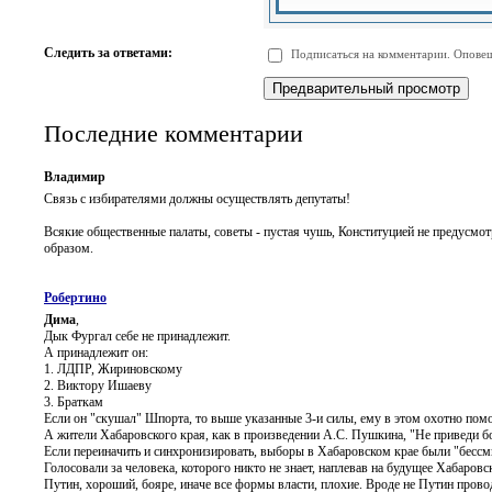
-
-
-
-
-
-
-
-
Следить за ответами:
Подписаться на комментарии. Оповещ
-
-
-
-
-
-
Последние комментарии
Владимир
Связь с избирателями должны осуществлять депутаты!
Всякие общественные палаты, советы - пустая чушь, Конституцией не предусмо
образом.
Робертино
Дима
,
Дык Фургал себе не принадлежит.
А принадлежит он:
1. ЛДПР, Жириновскому
2. Виктору Ишаеву
3. Браткам
Если он "скушал" Шпорта, то выше указанные 3-и силы, ему в этом охотно помо
А жители Хабаровского края, как в произведении А.С. Пушкина, "Не приведи бо
Если переиначить и синхронизировать, выборы в Хабаровском крае были "бес
Голосовали за человека, которого никто не знает, наплевав на будущее Хабаровс
Путин, хороший, бояре, иначе все формы власти, плохие. Вроде не Путин прово