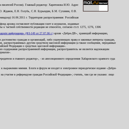
 писателей России). Главный редактор: Харитонова И.Ю. Адрес
Ю. Жданов, Е.Н. Голубь, С.Н. Бурындин, Б.М. Сухинин, О.В.
надзор) 16.06.2011 г. Территория распространения: Российская
й фонд архива составляют публикации газет и журналов, изданные
к частной собственности редакции не относятся, согласно ст.ст. 1275, 1276, 1306
щите информации» (ФЗ-149 от 27.07.06 г.)
архив «Дебри-ДВ», хранящий информацию,
ь и достоинство граждан и организаций, либо ущемляющих права и законные интересы граждан,
ов, распространенных другим средством массовой информации (а также сообщения, переданные
сийской Федерации о средствах массовой информации».
из содержания распространенной информации, распространитель не является надлежащим
ериалов».
редителя и главного редактор», - из апелляционного определения Хабаровского краевого суда
ны к выражению мнения. Блоги и форум не входят в электронное периодическое издание «Дебри-
а участие в референдуме граждан Российской Федерации»; считать, там где не указано: лицо