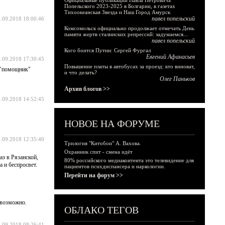
Официальные публикации Павла Петровича
Попельского 2023-2025 в Болгарии, в газетах
Тихоокеанская Звезда и Наш Город Амурск
павел попельский
.09.2018 18:00:46
Комсомольск официально продолжает отмечать День
памяти жертв сталинских репрессий: задумаемся...
павел попельский
Кого боится Путин: Сергей Фургал
Евгений Афанасьев
.09.2018 17:30:45
Повышение платы в автобусах за проезд: кто виноват,
т "помощник"
и что делать?
Олег Паньков
Архив блогов >>
.09.2018 14:52:45
НОВОЕ НА ФОРУМЕ
.09.2018 12:35:40
Трилогия "Китобои" А. Вахова.
Охранник спит - смена идёт
аз в Рязанской,
80% российского медиаконтента это телевидение для
а и беспросвет.
пациентов психдиспансера и наркологии.
Перейти на форум >>
евозможно.
ОБЛАКО ТЕГОВ
.09.2018 08:26:41