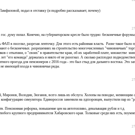
амфиловой, подал в отставку (и подробно рассказывает, почему)
27
в гос. думу попал. Конечно, на губернаторском кресле было трудно: бесконечные форумы,
 ФАП в поселке, разрезая ленточку. Для этого есть районная власть. Разве такое было 
нают о бесконечных разрешениях на строительство многочисленных "чиновничьих" торг
ов с откатами, о "своих" в правительстве края, об их заработной плате, множестве мин
о лет "его команда" держалась и никто её не разогнал. А сколько расплодил подведомст
тного проезда для пенсионеров с 2016 года - это был стыд для дальнего востока. Это з
, не имеющей входа в чиновничьи ряды.
27
й, Миронов, Володин, Зюганов, всего лишь их обслуга. Холопы на поводке, меняющим 
ю конфигурацию симулятора. Единороссов заменили на лдпээровцев, выпустили пар из "
тв. Пенсионная реформа, повышение цен на автотопливо, девальвация рубля и т.д.
любого крупного предпринимателя Хабаровского края. Толковые среди них есть, поумне
27