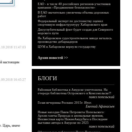
ЕАО - в числе 40 российских регионов-участников
кампании «Продвижение безопасности»
В ЕАО значительно увеличены объемы дорожных
работ
Федеральный эксперт по достоинству оценил
спортивную инфраструктуру Хабаровского края
Дноуглубительный флот будет создан для Северного
морского пути
На Хабаровском судостроительном заводе началось
производство дебаркадеров
ЦУМ в Хабаровске вернули государству
.10.2018 11:47:03
Архив новостей >>
той настоящим
БЛОГИ
.09.2018 16:45:27
Районная библиотека в Амурске уничтожена. На
очереди библиотека Островского в Комсомольске?!
павел попельский
Голая вечеринка Роснано 2015г. Итог.
Евгений Афанасьев
Новые находки Павла Петровича Попельского:
Архив газеты Природа и аномальные явления,
Неизвестная карта НижнеАмурЛага и Последние
выставки автора в Амурске по 2025
. Царь, иначе
павел попельский