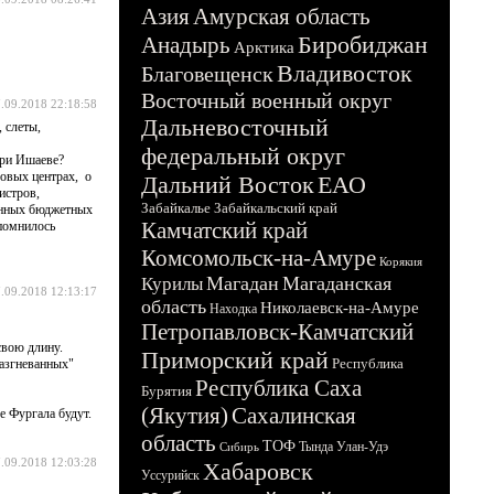
Азия
Амурская область
Биробиджан
Анадырь
Арктика
Владивосток
Благовещенск
Восточный военный округ
.09.2018 22:18:58
Дальневосточный
 слеты,
федеральный округ
при Ишаеве?
овых центрах, о
Дальний Восток
ЕАО
истров,
Забайкалье
Забайкальский край
венных бюджетных
Камчатский край
апомнилось
Комсомольск-на-Амуре
Корякия
Магадан
Магаданская
Курилы
.09.2018 12:13:17
область
Николаевск-на-Амуре
Находка
Петропавловск-Камчатский
свою длину.
Приморский край
Республика
разгневанных"
Республика Саха
Бурятия
(Якутия)
Сахалинская
е Фургала будут.
область
ТОФ
Тында
Улан-Удэ
Сибирь
.09.2018 12:03:28
Хабаровск
Уссурийск