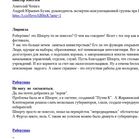
Анатолий Чепига
Андрей Юрьевич Бузин, руководитель экспертно-консультационной группы при П
https://t.co/HevoAB0txK?amp=1
Людмила
Робертино! это Шпорту-то не повезло? О чем вы говорите! Везет с тех пор как 
фестивали,
У нас что больше нечем заняться министерствам? Его ли это функция открывать
Люди, идущие на выборы, образованные, всё понимающая интеллигенция. Все з
долгостроях для жилья, о подохших коровах, о заворовавшихся многих чиновник
начальников управлений, отделов, служб. Пусть благодарят Шпорта, что стольк
учреждений. И все кормятся за счет нас-налогоплательщиков. Ну а отмена беспла
пенсионерам надолго. А самое страшное - это отсутствие работы для молодежи
Робертино
Не могу не согласиться
,
Да, вы почти добрались до "корня".
Проблема была не в Шпорте, а в системе, созданной "Путин К". А Жириновски
Клептократия решила слить нескольких губернаторов, слили, создали очередну
избирателей.
Шпорту просто не повезло, попал на перекрёсток "непредвиденных" обстоятельс
А Фургал никто, ноль. С таким же успехом можно было двинуть в губернаторы 
Робертино
.
,