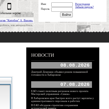
Имя:
Регистрация
Забыли пароль?
Пароль:
обильная версия
огия "Китобои" А. Вахова.
руйтесь, или авторизуйтесь.
НОВОСТИ
08.08.2026
Дмитрий Демешин объявил режим повышенной
готовности в Хабаровске
07.08.2026
ЕАО станет пилотным регионом нового проекта
Мастерской управления «Сенеж»
В Хабаровском крае быстрее всего растут зарплаты у
административного персонала и рабочих
В ЕАО обсудили стратегию сохранения
исторической памяти