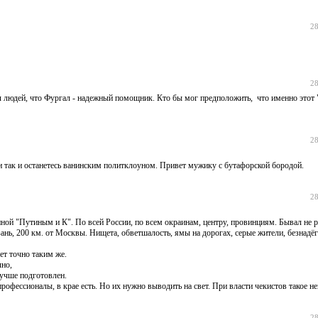
28
28
ял людей, что Фургал - надежный помощник. Кто бы мог предположить, что именно это
28
е и так и останетесь ванинским политклоуном. Привет мужику с бутафорской бородой.
28
анной "Путиным и К". По всей России, по всем окраинам, центру, провинциям. Бывал не р
ань, 200 км. от Москвы. Нищета, обветшалость, ямы на дорогах, серые жители, безнадёг
ет точно таким же.
чно,
лучше подготовлен.
профессионалы, в крае есть. Но их нужно выводить на свет. При власти чекистов такое н
28