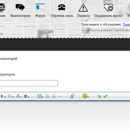
хив
Комментарии
Форум
Обратная связь
Правила
Поддержать проект
М
Приглашаем к обсуждению:
Трил
Надоела реклама? Зарегистри
ск
омментарий
дератором.
-
-
-
-
-
-
-
-
-
-
-
-
-
-
-
-
-
-
-
-
-
-
-
-
-
-
-
-
-
-
-
-