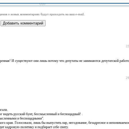
-
-
-
-
-
-
-
-
-
-
-
-
-
-
-
-
ения о новых комментариях будут приходить на ваш e-mail.
-
-
-
-
-
-
-
-
-
-
-
-
22
тренная! И существуют они лишь потому что депутаты не занимаются депутатской рабо
29
гали.
г видеть русский бунт, бессмысленный и беспощадный! .
смысленными и беспощадными".
кого края. Голосовали, лишь бы выпустить пар, негодование, безадресное и непонимаемое
дит кадровую политику и подбирает себе свиту.