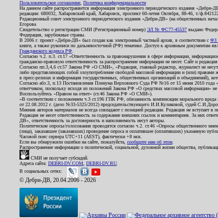
Пользовательское соглашение
,
Политика конфиденциальности
На данном сайте распространяется информация электронного периодического издания «Дебри-Д
редакции: 680032, Хабаровский край, Хабаровск, проспект 60-летия Октября, 88-46, т./ф.8421
Редакционный совет электронного периодического издания «Дебри-ДВ» (на общественных нач
Егорова
Свидетельство о регистрации СМИ (Регистрационный номер)
ЭЛ № ФС77-45537
выдано Федера
Федерация, зарубежные страны.
В 2006 г. проект «Дебри-ДВ» был создан как электронный частный архив, в соответствии с
ФЗ 
книги, а также рукописи по дальневосточной (РФ) тематике. Доступ к архивным документам явля
Гражданского кодекса РФ
.
Согласно ч.2. п.3. ст.17 «Ответственность за правонарушения в сфере информации, информац
гражданско-правовую ответственность за распространение информации не несет. Сайт и редакци
Согласно пп.3,4,6 ст.57 Закона РФ «О СМИ», «Редакция, главный редактор, журналист не несут
либо представляющих собой злоупотребление свободой массовой информации и (или) правами ж
в пресс-релизах и информация государственных, общественных организаций и объединений), кот
Согласно абз.3, п.13 Постановления Пленума Верховного Суда РФ №16 от 15 июня 2010 года 
ответчиком, поскольку исходя из положений Закона РФ «О средствах массовой информации» не 
Воспользуйтесь «Правом на ответ» (ст.46 Закона РФ «О СМИ»).
«В соответствии с положением ч.3 ст.196 ГПК РФ, обязанность компенсации морального вреда п
от 22.08.2012 г. (дело №33-5325/2012) председательствующего И.И.Куликовой, судей С.И.Дор
Мнения авторов материалов не всегда совпадают с позицией редакции. Редакция не вступает в п
Редакция не несет ответственность за содержание внешних ссылок и комментариев. За них отве
ДВ», ответственность за достоверность и наполняемость несут авторы.
Политические опросы/голосования проводятся согласно ч.2. ст.46 «Опросы общественного мнени
(лица), заказавшее (заказавших) проведение опроса и оплатившее (оплативших) указанную публик
Часовой пояс сервера UTC+11 (AEST), фактически +8 мск.
Если вы обнаружили ошибки на сайте, пожалуйста,
сообщите нам об этом
.
Распространение информации о политической, социальной, духовной жизни общества, публикац
СМИ не получает субсидий.
Адреса сайта:
DEBRI-DV.COM
,
DEBRI-DV.RU
.
В социальных сетях:
© Дебри-ДВ, 20.04.2006 - 2026