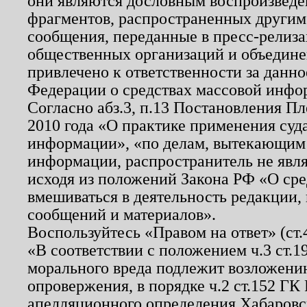
они являются дословным воспроизведе
фрагментов, распространенных другим
сообщения, переданные в пресс-релиза
общественных организаций и объединен
привлечено к ответственности за данн
Федерации о средствах массовой инфо
Согласно абз.3, п.13 Постановления П
2010 года «О практике применения суд
информации», «по делам, вытекающим
информации, распространитель не явл
исходя из положений Закона РФ «О ср
вмешиваться в деятельность редакции, 
сообщений и материалов».
Воспользуйтесь «Правом на ответ» (ст
«В соответствии с положением ч.3 ст.
морального вреда подлежит возложению
опровержения, в порядке ч.2 ст.152 ГК 
апелляционного определения Хабаровско