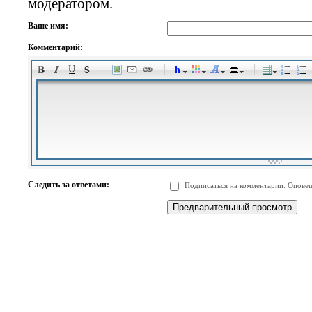
модератором.
Ваше имя:
Комментарий:
-
-
-
-
-
-
-
-
-
-
-
-
-
-
-
-
-
-
-
-
-
-
-
-
-
-
-
-
-
-
-
-
-
-
-
-
Следить за ответами:
Подписаться на комментарии. Оповещ
-
-
-
-
-
-
-
-
-