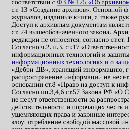
соответствии с
ФЗ № 125 «Об архивном
ст. 13 «Создание архивов». Основной ф
журналов, изданные книги, а также ру
Доступ к архивным документам являетс
ст. 24 вышеобозначенного закона. Арх
редакции не относятся, согласно ст.ст. 
Согласно ч.2. п.3. ст.17 «Ответственн
информационных технологий и защит
информационных технологиях и о защит
«Дебри-ДВ», хранящий информацию, гр
распространение информации не несет.
основании ст.8 «Право на доступ к ин
Согласно пп.3,4,6 ст.57 Закона РФ «О
не несут ответственности за распрост
действительности и порочащих честь и
ущемляющих права и законные интере
злоупотребление свободой массовой ин