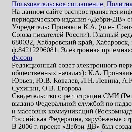
Пользовательское соглашение
,
Политик
На данном сайте распространяется ин
периодического издания «Дебри-ДВ» с
Учредитель: Пронякин К.А. (член Союз
Союза писателей России). Главный ред
680032, Хабаровский край, Хабаровск, п
ф.84212296081. Электронная приемная
dv.com
Редакционный совет электронного пер
общественных началах): К.А. Проняки
Юрьев, Ю.В. Ковалев, Л.Н. Левина, А.
Сухинин, О.В. Егорова
Свидетельство о регистрации СМИ (Р
выдано Федеральной службой по надзо
и массовых коммуникаций (Роскомнадзо
Российская Федерация, зарубежные ст
В 2006 г. проект «Дебри-ДВ» был созда