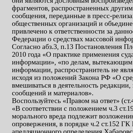
они являются дословным воспроизведе
фрагментов, распространенных другим
сообщения, переданные в пресс-релиза
общественных организаций и объединен
привлечено к ответственности за данн
Федерации о средствах массовой инфо
Согласно абз.3, п.13 Постановления П
2010 года «О практике применения суд
информации», «по делам, вытекающим
информации, распространитель не явл
исходя из положений Закона РФ «О ср
вмешиваться в деятельность редакции, 
сообщений и материалов».
Воспользуйтесь «Правом на ответ» (ст
«В соответствии с положением ч.3 ст.
морального вреда подлежит возложению
опровержения, в порядке ч.2 ст.152 ГК 
апелляционного определения Хабаровско