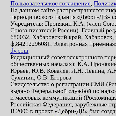
Пользовательское соглашение
,
Политик
На данном сайте распространяется ин
периодического издания «Дебри-ДВ» с
Учредитель: Пронякин К.А. (член Союз
Союза писателей России). Главный ред
680032, Хабаровский край, Хабаровск, п
ф.84212296081. Электронная приемная
dv.com
Редакционный совет электронного пер
общественных началах): К.А. Проняки
Юрьев, Ю.В. Ковалев, Л.Н. Левина, А.
Сухинин, О.В. Егорова
Свидетельство о регистрации СМИ (Р
выдано Федеральной службой по надзо
и массовых коммуникаций (Роскомнадзо
Российская Федерация, зарубежные ст
В 2006 г. проект «Дебри-ДВ» был созда