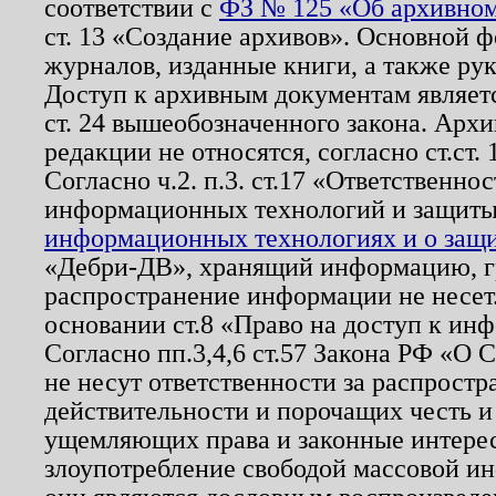
соответствии с
ФЗ № 125 «Об архивном
ст. 13 «Создание архивов». Основной ф
журналов, изданные книги, а также ру
Доступ к архивным документам являетс
ст. 24 вышеобозначенного закона. Арх
редакции не относятся, согласно ст.ст. 
Согласно ч.2. п.3. ст.17 «Ответственн
информационных технологий и защит
информационных технологиях и о защит
«Дебри-ДВ», хранящий информацию, гр
распространение информации не несет.
основании ст.8 «Право на доступ к ин
Согласно пп.3,4,6 ст.57 Закона РФ «О
не несут ответственности за распрост
действительности и порочащих честь и
ущемляющих права и законные интере
злоупотребление свободой массовой ин