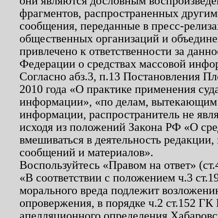
они являются дословным воспроизведе
фрагментов, распространенных другим
сообщения, переданные в пресс-релиза
общественных организаций и объединен
привлечено к ответственности за данн
Федерации о средствах массовой инфо
Согласно абз.3, п.13 Постановления П
2010 года «О практике применения суд
информации», «по делам, вытекающим
информации, распространитель не явл
исходя из положений Закона РФ «О ср
вмешиваться в деятельность редакции, 
сообщений и материалов».
Воспользуйтесь «Правом на ответ» (ст
«В соответствии с положением ч.3 ст.
морального вреда подлежит возложению
опровержения, в порядке ч.2 ст.152 ГК 
апелляционного определения Хабаровско