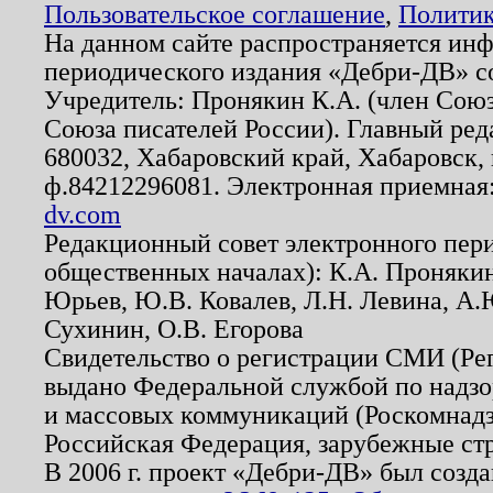
Пользовательское соглашение
,
Политик
На данном сайте распространяется ин
периодического издания «Дебри-ДВ» с
Учредитель: Пронякин К.А. (член Союз
Союза писателей России). Главный ред
680032, Хабаровский край, Хабаровск, п
ф.84212296081. Электронная приемная
dv.com
Редакционный совет электронного пер
общественных началах): К.А. Проняки
Юрьев, Ю.В. Ковалев, Л.Н. Левина, А.
Сухинин, О.В. Егорова
Свидетельство о регистрации СМИ (Р
выдано Федеральной службой по надзо
и массовых коммуникаций (Роскомнадзо
Российская Федерация, зарубежные ст
В 2006 г. проект «Дебри-ДВ» был созда