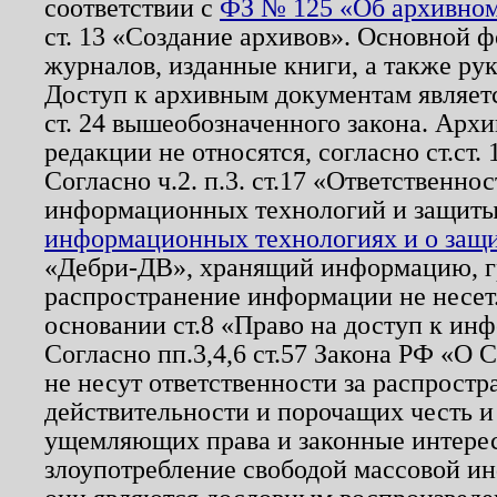
соответствии с
ФЗ № 125 «Об архивном
ст. 13 «Создание архивов». Основной ф
журналов, изданные книги, а также ру
Доступ к архивным документам являетс
ст. 24 вышеобозначенного закона. Арх
редакции не относятся, согласно ст.ст. 
Согласно ч.2. п.3. ст.17 «Ответственн
информационных технологий и защит
информационных технологиях и о защит
«Дебри-ДВ», хранящий информацию, гр
распространение информации не несет.
основании ст.8 «Право на доступ к ин
Согласно пп.3,4,6 ст.57 Закона РФ «О
не несут ответственности за распрост
действительности и порочащих честь и
ущемляющих права и законные интере
злоупотребление свободой массовой ин