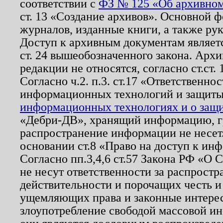
соответствии с
ФЗ № 125 «Об архивном
ст. 13 «Создание архивов». Основной ф
журналов, изданные книги, а также ру
Доступ к архивным документам являетс
ст. 24 вышеобозначенного закона. Арх
редакции не относятся, согласно ст.ст. 
Согласно ч.2. п.3. ст.17 «Ответственн
информационных технологий и защит
информационных технологиях и о защит
«Дебри-ДВ», хранящий информацию, гр
распространение информации не несет.
основании ст.8 «Право на доступ к ин
Согласно пп.3,4,6 ст.57 Закона РФ «О
не несут ответственности за распрост
действительности и порочащих честь и
ущемляющих права и законные интере
злоупотребление свободой массовой ин