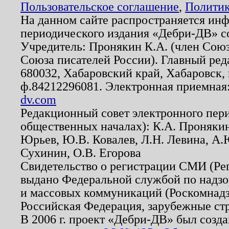
Пользовательское соглашение
,
Политик
На данном сайте распространяется ин
периодического издания «Дебри-ДВ» с
Учредитель: Пронякин К.А. (член Союз
Союза писателей России). Главный ред
680032, Хабаровский край, Хабаровск, п
ф.84212296081. Электронная приемная
dv.com
Редакционный совет электронного пер
общественных началах): К.А. Проняки
Юрьев, Ю.В. Ковалев, Л.Н. Левина, А.
Сухинин, О.В. Егорова
Свидетельство о регистрации СМИ (Р
выдано Федеральной службой по надзо
и массовых коммуникаций (Роскомнадзо
Российская Федерация, зарубежные ст
В 2006 г. проект «Дебри-ДВ» был созда