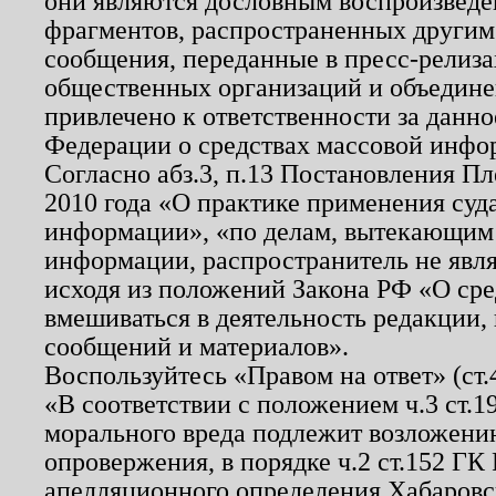
они являются дословным воспроизведе
фрагментов, распространенных другим
сообщения, переданные в пресс-релиза
общественных организаций и объединен
привлечено к ответственности за данн
Федерации о средствах массовой инфо
Согласно абз.3, п.13 Постановления П
2010 года «О практике применения суд
информации», «по делам, вытекающим
информации, распространитель не явл
исходя из положений Закона РФ «О ср
вмешиваться в деятельность редакции, 
сообщений и материалов».
Воспользуйтесь «Правом на ответ» (ст
«В соответствии с положением ч.3 ст.
морального вреда подлежит возложению
опровержения, в порядке ч.2 ст.152 ГК 
апелляционного определения Хабаровско