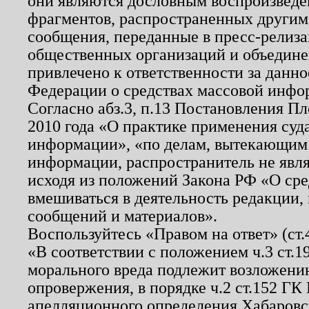
они являются дословным воспроизведе
фрагментов, распространенных другим
сообщения, переданные в пресс-релиза
общественных организаций и объединен
привлечено к ответственности за данн
Федерации о средствах массовой инфо
Согласно абз.3, п.13 Постановления П
2010 года «О практике применения суд
информации», «по делам, вытекающим
информации, распространитель не явл
исходя из положений Закона РФ «О ср
вмешиваться в деятельность редакции, 
сообщений и материалов».
Воспользуйтесь «Правом на ответ» (ст
«В соответствии с положением ч.3 ст.
морального вреда подлежит возложению
опровержения, в порядке ч.2 ст.152 ГК 
апелляционного определения Хабаровско