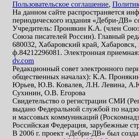
Пользовательское соглашение
,
Политик
На данном сайте распространяется ин
периодического издания «Дебри-ДВ» с
Учредитель: Пронякин К.А. (член Союз
Союза писателей России). Главный ред
680032, Хабаровский край, Хабаровск, п
ф.84212296081. Электронная приемная
dv.com
Редакционный совет электронного пер
общественных началах): К.А. Проняки
Юрьев, Ю.В. Ковалев, Л.Н. Левина, А.
Сухинин, О.В. Егорова
Свидетельство о регистрации СМИ (Р
выдано Федеральной службой по надзо
и массовых коммуникаций (Роскомнадзо
Российская Федерация, зарубежные ст
В 2006 г. проект «Дебри-ДВ» был созда