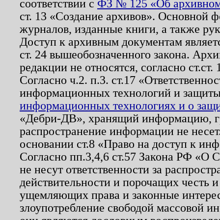
соответствии с
ФЗ № 125 «Об архивном
ст. 13 «Создание архивов». Основной ф
журналов, изданные книги, а также ру
Доступ к архивным документам являетс
ст. 24 вышеобозначенного закона. Арх
редакции не относятся, согласно ст.ст. 
Согласно ч.2. п.3. ст.17 «Ответственн
информационных технологий и защит
информационных технологиях и о защит
«Дебри-ДВ», хранящий информацию, гр
распространение информации не несет.
основании ст.8 «Право на доступ к ин
Согласно пп.3,4,6 ст.57 Закона РФ «О
не несут ответственности за распрост
действительности и порочащих честь и
ущемляющих права и законные интере
злоупотребление свободой массовой ин