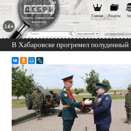
Главная
Разделы
Ар
расширенный пои
В Хабаровске прогремел полуденный 