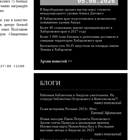
05.08.2026
полнил 75 боевых
вчанин награждён
В Биробиджане прошел мастер-класс стилиста
ва.
международного уровня Алекса Датского
В Хабаровском крае подготовились к возможному
о уже в качестве
повышению уровня Амура
в центре боевой
Более 40 социальных выплат проиндексируют в
 опыт. Возглавив
Хабаровском крае в 2027 году
дом «Защитники
Более 1 000 тонн бензина и дизтоплива доставили в
.
северные территории Хабаровского края
Бесплатную сеть Wi-Fi запустили на площади имени
Ленина в Хабаровске
Архив новостей >>
:27:00 +1100
БЛОГИ
Районная библиотека в Амурске уничтожена. На
очереди библиотека Островского в Комсомольске?!
павел попельский
Голая вечеринка Роснано 2015г. Итог.
Евгений Афанасьев
Новые находки Павла Петровича Попельского:
Архив газеты Природа и аномальные явления,
Неизвестная карта НижнеАмурЛага и Последние
выставки автора в Амурске по 2025
павел попельский