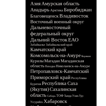
Азия
Амурская область
Биробиджан
Анадырь
Арктика
Владивосток
Благовещенск
Восточный военный округ
Дальневосточный
федеральный округ
Дальний Восток
ЕАО
Забайкалье
Забайкальский край
Камчатский край
Комсомольск-на-Амуре
Корякия
Магадан
Магаданская
Курилы
область
Николаевск-на-Амуре
Находка
Петропавловск-Камчатский
Приморский край
Республика
Республика Саха
Бурятия
(Якутия)
Сахалинская
область
ТОФ
Тында
Улан-Удэ
Сибирь
Хабаровск
Уссурийск