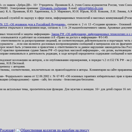
В» со знаком «Дебри-ДВ». 16+ Учредитель: Пронякин К.А. (член Союза журналистов России, член Союза
2296081. Электронная приемная:
Отправить сообщение
. E-mail:
editor@debri-dv.com
алах): К.А. Пронякин, И.Ю. Харитонова, А.Э. Мирмович, Ю.Н. Юрьев, Ю.В. Ковалев, Л.Н. Левина, А.
льной службой по надзору в сфере связи, информационных технологий и массовых коммуникаций (Роском
№ 125 «Об архивном деле в Российской Федерации»
, согласно п. 2 ст. 13 «Создание архивов». Основно
ется открытым в электронном виде, согласно п. 1 ст. 24 вышеобозначенного закона. Архивные документы 
ионных технологий и защиты информации»
Закона РФ «Об информации, информационных технологиях и о за
я основываются и работают на основании ст.8 «Право на доступ к информации» ФЗ-149.
 ответственности за распространение сведений, не соответствующих действительности и порочащих чест
урналиста: ...если они являются дословным воспроизведением сообщений и материалов или их фрагмент
орое может быть установлено и привлечено к ответственности за данное нарушение законодательства Рос
«О практике применения судами Закона РФ «О средствах массовой информации», «по делам, вытекающим 
вправе вмешиваться в деятельность редакции, в ходе которой определяется содержание сообщений и мат
одлежит возложению на авторов, а по опубликованию опровержения, в порядке ч.2 ст.152 ГК РФ - на уч
ожко, Н.В.Пестовой.
ереписку с авторами.
тственны, соответственно, исключительно их правообладатели и авторы. Комментарии на сайте приравне
я» Федерального закона от 12.06.2002 г. № 67-ФЗ «Об основных гарантиях избирательных прав и права н
ацию (обнародование) - едино - сайт, без оплаты - безвозмездно/бесплатно.
ии на актуальные темы, просветительские функции. Для мужчин и женщин. 16+ для детей старше 16 лет.