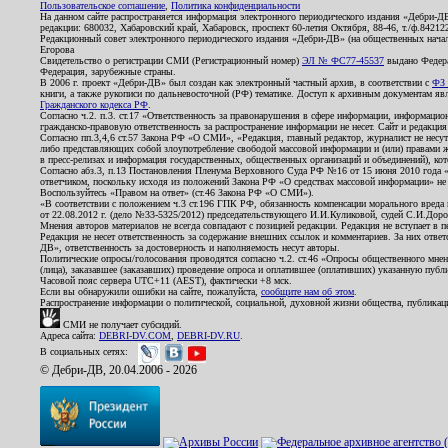
Пользовательское соглашение
,
Политика конфиденциальности
На данном сайте распространяется информация электронного периодического издания «Дебри-Д
редакции: 680032, Хабаровский край, Хабаровск, проспект 60-летия Октября, 88-46, т./ф.8421
Редакционный совет электронного периодического издания «Дебри-ДВ» (на общественных нач
Егорова
Свидетельство о регистрации СМИ (Регистрационный номер)
ЭЛ № ФС77-45537
выдано Федера
Федерация, зарубежные страны.
В 2006 г. проект «Дебри-ДВ» был создан как электронный частный архив, в соответствии с
ФЗ 
книги, а также рукописи по дальневосточной (РФ) тематике. Доступ к архивным документам явля
Гражданского кодекса РФ
.
Согласно ч.2. п.3. ст.17 «Ответственность за правонарушения в сфере информации, информац
гражданско-правовую ответственность за распространение информации не несет. Сайт и редакци
Согласно пп.3,4,6 ст.57 Закона РФ «О СМИ», «Редакция, главный редактор, журналист не несут
либо представляющих собой злоупотребление свободой массовой информации и (или) правами ж
в пресс-релизах и информация государственных, общественных организаций и объединений), кот
Согласно абз.3, п.13 Постановления Пленума Верховного Суда РФ №16 от 15 июня 2010 года 
ответчиком, поскольку исходя из положений Закона РФ «О средствах массовой информации» не 
Воспользуйтесь «Правом на ответ» (ст.46 Закона РФ «О СМИ»).
«В соответствии с положением ч.3 ст.196 ГПК РФ, обязанность компенсации морального вреда п
от 22.08.2012 г. (дело №33-5325/2012) председательствующего И.И.Куликовой, судей С.И.Дор
Мнения авторов материалов не всегда совпадают с позицией редакции. Редакция не вступает в п
Редакция не несет ответственность за содержание внешних ссылок и комментариев. За них отве
ДВ», ответственность за достоверность и наполняемость несут авторы.
Политические опросы/голосования проводятся согласно ч.2. ст.46 «Опросы общественного мнени
(лица), заказавшее (заказавших) проведение опроса и оплатившее (оплативших) указанную публик
Часовой пояс сервера UTC+11 (AEST), фактически +8 мск.
Если вы обнаружили ошибки на сайте, пожалуйста,
сообщите нам об этом
.
Распространение информации о политической, социальной, духовной жизни общества, публикац
СМИ не получает субсидий.
Адреса сайта:
DEBRI-DV.COM
,
DEBRI-DV.RU
.
В социальных сетях:
© Дебри-ДВ, 20.04.2006 - 2026