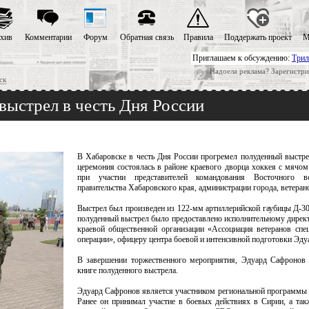
хив
Комментарии
Форум
Обратная связь
Правила
Поддержать проект
М
Приглашаем к обсуждению:
Трил
Надоела реклама? Зарегистри
ск
выстрел в честь Дня России
В Хабаровске в честь Дня России прогремел полуденный выстре
церемония состоялась в районе краевого дворца хоккея с мячо
при участии представителей командования Восточного во
правительства Хабаровского края, администрации города, ветеран
Выстрел был произведен из 122-мм артиллерийской гаубицы Д-30
полуденный выстрел было предоставлено исполнительному дирек
краевой общественной организации «Ассоциация ветеранов спе
операции», офицеру центра боевой и интенсивной подготовки Эд
В завершении торжественного мероприятия, Эдуард Сафронов 
книге полуденного выстрела.
Эдуард Сафронов является участником региональной программы 
Ранее он принимал участие в боевых действиях в Сирии, а так