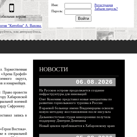
Имя:
Регистрация
Забыли пароль?
Пароль:
обильная версия
огия "Китобои" А. Вахова.
руйтесь, или авторизуйтесь.
НОВОСТИ
л. Торжественная
м «Арена Ерофей»
енного округа,
06.08.2026
ов и юнармейцев.
На Русском острове продолжается создание
. Право провести
инфраструктуры для инноваций
тору Хабаровской
Олег Кожемяко представил новые инициативы по
циальной военной
развитию горнолыжного туризма в России
уарду Сафронову.
В краевой больнице имени Владимирцева освоили
новую методику восстановления после инсульта
оставил запись в
Дальневосточная студия кинохроники получила
поддержку Дмитрия Демешина
Новый циклон приближается к Хабаровскому краю
«Герои Востока».
же в специальной