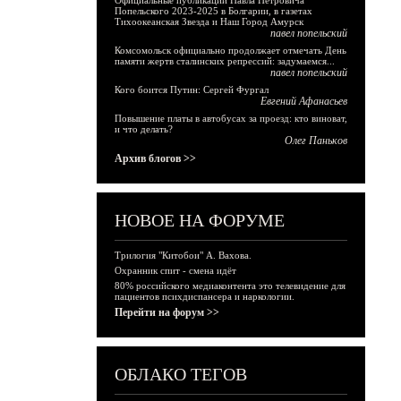
Официальные публикации Павла Петровича
Попельского 2023-2025 в Болгарии, в газетах
Тихоокеанская Звезда и Наш Город Амурск
павел попельский
Комсомольск официально продолжает отмечать День
памяти жертв сталинских репрессий: задумаемся...
павел попельский
Кого боится Путин: Сергей Фургал
Евгений Афанасьев
Повышение платы в автобусах за проезд: кто виноват,
и что делать?
Олег Паньков
Архив блогов >>
НОВОЕ НА ФОРУМЕ
Трилогия "Китобои" А. Вахова.
Охранник спит - смена идёт
80% российского медиаконтента это телевидение для
пациентов психдиспансера и наркологии.
Перейти на форум >>
ОБЛАКО ТЕГОВ