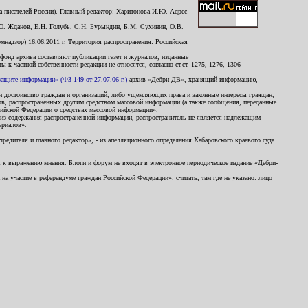
 писателей России). Главный редактор: Харитонова И.Ю. Адрес
Ю. Жданов, Е.Н. Голубь, С.Н. Бурындин, Б.М. Сухинин, О.В.
надзор) 16.06.2011 г. Территория распространения: Российская
й фонд архива составляют публикации газет и журналов, изданные
к частной собственности редакции не относятся, согласно ст.ст. 1275, 1276, 1306
щите информации» (ФЗ-149 от 27.07.06 г.)
архив «Дебри-ДВ», хранящий информацию,
ь и достоинство граждан и организаций, либо ущемляющих права и законные интересы граждан,
ов, распространенных другим средством массовой информации (а также сообщения, переданные
сийской Федерации о средствах массовой информации».
из содержания распространенной информации, распространитель не является надлежащим
ериалов».
редителя и главного редактор», - из апелляционного определения Хабаровского краевого суда
ны к выражению мнения. Блоги и форум не входят в электронное периодическое издание «Дебри-
а участие в референдуме граждан Российской Федерации»; считать, там где не указано: лицо