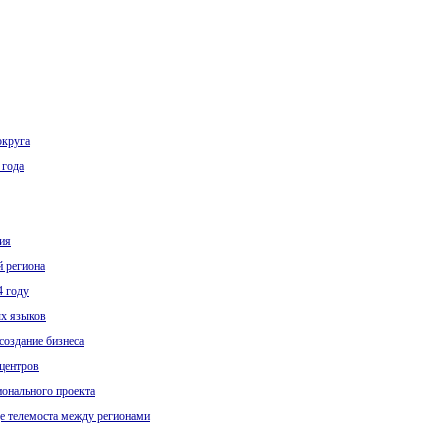
округа
 года
ия
й региона
4 году
ых языков
создание бизнеса
центров
ионального проекта
е телемоста между регионами