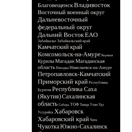
Владивосток
Благовещенск
Восточный военный округ
Дальневосточный
федеральный округ
Дальний Восток
ЕАО
Забайкалье
Забайкальский край
Камчатский край
Комсомольск-на-Амуре
Корякия
Магадан
Магаданская
Курилы
область
Николаевск-на-Амуре
Находка
Петропавловск-Камчатский
Приморский край
Республика
Республика Саха
Бурятия
(Якутия)
Сахалинская
область
ТОФ
Тында
Улан-Удэ
Сибирь
Хабаровск
Уссурийск
Хабаровский край
Чита
Чукотка
Южно-Сахалинск