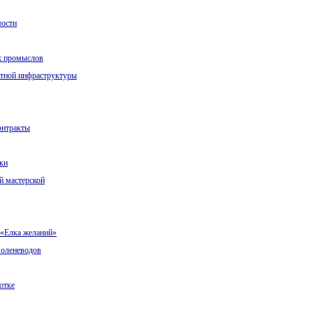
мости
х промыслов
ртной инфраструктуры
онтракты
ки
й мастерской
 «Елка желаний»
 оленеводов
отке