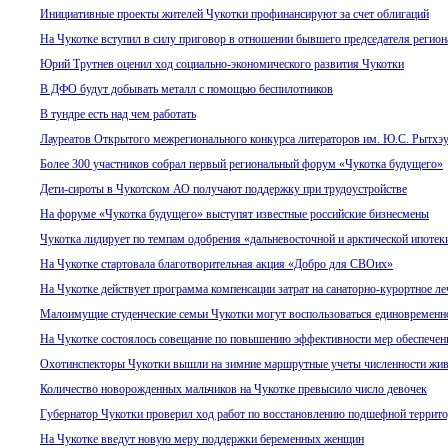
Инициативные проекты жителей Чукотки профинансируют за счет облигаций
На Чукотке вступил в силу приговор в отношении бывшего председателя регио
Юрий Трутнев оценил ход социально-экономического развития Чукотки
В ДФО будут добывать металл с помощью беспилотников
В тундре есть над чем работать
Лауреатов Открытого межрегионального конкурса литераторов им. Ю.С. Рытхэу
Более 300 участников собрал первый региональный форум «Чукотка будущего»
Дети-сироты в Чукотском АО получают поддержку при трудоустройстве
На форуме «Чукотка будущего» выступят известные российские бизнесмены
Чукотка лидирует по темпам одобрения «дальневосточной и арктической ипотек
На Чукотке стартовала благотворительная акция «Добро для СВОих»
На Чукотке действует программа компенсации затрат на санаторно-курортное л
Малоимущие студенческие семьи Чукотки могут воспользоваться единовременн
На Чукотке состоялось совещание по повышению эффективности мер обеспечен
Охотинспекторы Чукотки вышли на зимние маршрутные учеты численности жи
Количество новорожденных мальчиков на Чукотке превысило число девочек
Губернатор Чукотки проверил ход работ по восстановлению подшефной террит
На Чукотке введут новую меру поддержки беременных женщин