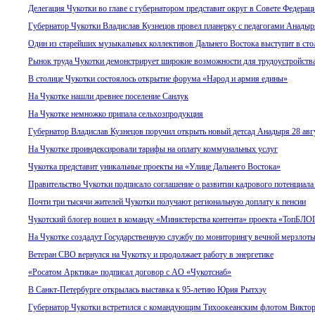
Делегация Чукотки во главе с губернатором представит округ в Совете Федерац
Губернатор Чукотки Владислав Кузнецов провел планерку с педагогами Анадыр
Один из старейших музыкальных коллективов Дальнего Востока выступит в сто
Рынок труда Чукотки демонстрирует широкие возможности для трудоустройств
В столице Чукотки состоялось открытие форума «Народ и армия едины»
На Чукотке нашли древнее поселение Санлук
На Чукотке немножко припала сельхозпродукция
Губернатор Владислав Кузнецов поручил открыть новый детсад Анадыря 28 авг
На Чукотке проиндексировали тарифы на оплату коммунальных услуг
Чукотка представит уникальные проекты на «Улице Дальнего Востока»
Правительство Чукотки подписало соглашение о развитии кадрового потенциала
Почти три тысячи жителей Чукотки получают региональную доплату к пенсии
Чукотский блогер вошел в команду «Министерства контента» проекта «ТопБЛО
На Чукотке создадут Государственную службу по мониторингу вечной мерзлот
Ветеран СВО вернулся на Чукотку и продолжает работу в энергетике
«Росатом Арктика» подписал договор с AO «Чукотснаб»
В Санкт-Петербурге открылась выставка к 95-летию Юрия Рытхэу
Губернатор Чукотки встретился с командующим Тихоокеанским флотом Викто