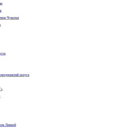
ии
я
лице Чукотки
а
уста
 предприятий округа
Г»
ы
ром Лииной