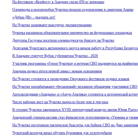
На фестивале «Корфест» в Анадыре съели 450 кг корюшки
Оленеводы и морзверобои Чукотки прошли оздоровление в санатории Анапы
«Дебри-ДВ» - двадцать лет!
На Чукотке развивают выездную диспансеризацию
Чукотка расширила образовательное партнерство на федеральных площадках
Депутаты Госдумы посетили оленеводческую бригаду на Чукотке
Делегация Чукотского автономного округа начала работу в Республике Беларусь
В Анадыре стартует Кубок губернатора Чукотки - 2026
Участник программы «Герои Чукотки» и ветеран СВО выдвинулся на праймери
Анадырь подвел итоги первой зимы с новым освещением
На Чукотке готовятся к проведению Окружного фестиваля родных языков
На Чукотке разрабатывают «бесшовный» механизм обращения участников СВО
Автоэкспедиции «Анадырь» и «Амур-Арктика» готовятся к исторической встре
Число рабочих мест на Чукотке выросло более чем в три раза
В столице Чукотки завершился XVIII литературный конкурс имени Юрия Рытхэ
Анадырский старшеклассник стал финалистом телеолимпиады «Умницы и умни
На Чукотке изготовили тактические браслеты для бойцов СВО ко Дню защитник
Чукотский колледж начал обучать буровиков для золотодобычи