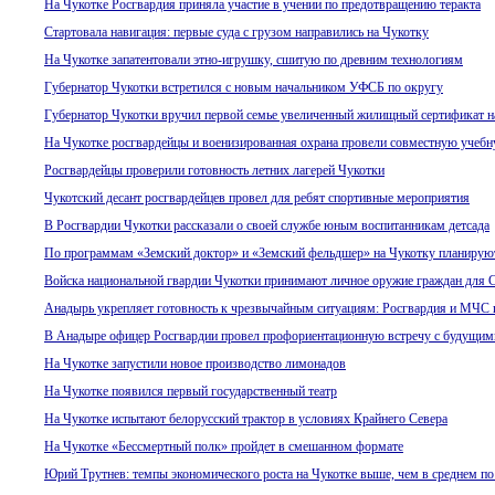
На Чукотке Росгвардия приняла участие в учении по предотвращению теракта
Стартовала навигация: первые суда с грузом направились на Чукотку
На Чукотке запатентовали этно-игрушку, сшитую по древним технологиям
Губернатор Чукотки встретился с новым начальником УФСБ по округу
Губернатор Чукотки вручил первой семье увеличенный жилищный сертификат н
На Чукотке росгвардейцы и военизированная охрана провели совместную учеб
Росгвардейцы проверили готовность летних лагерей Чукотки
Чукотский десант росгвардейцев провел для ребят спортивные мероприятия
В Росгвардии Чукотки рассказали о своей службе юным воспитанникам детсада
По программам «Земский доктор» и «Земский фельдшер» на Чукотку планируют
Войска национальной гвардии Чукотки принимают личное оружие граждан для
Анадырь укрепляет готовность к чрезвычайным ситуациям: Росгвардия и МЧС 
В Анадыре офицер Росгвардии провел профориентационную встречу с будущи
На Чукотке запустили новое производство лимонадов
На Чукотке появился первый государственный театр
На Чукотке испытают белорусский трактор в условиях Крайнего Севера
На Чукотке «Бессмертный полк» пройдет в смешанном формате
Юрий Трутнев: темпы экономического роста на Чукотке выше, чем в среднем 