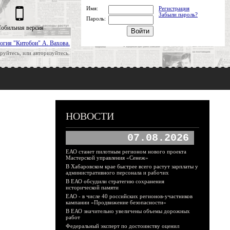
Имя:
Регистрация
Забыли пароль?
Пароль:
обильная версия
огия "Китобои" А. Вахова.
руйтесь, или авторизуйтесь.
НОВОСТИ
07.08.2026
ЕАО станет пилотным регионом нового проекта
Мастерской управления «Сенеж»
В Хабаровском крае быстрее всего растут зарплаты у
административного персонала и рабочих
В ЕАО обсудили стратегию сохранения
исторической памяти
ЕАО - в числе 40 российских регионов-участников
кампании «Продвижение безопасности»
В ЕАО значительно увеличены объемы дорожных
работ
Федеральный эксперт по достоинству оценил