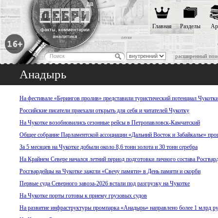
Главная
Разделы
Ар
расширенный пои
Анадырь
На фестивале «Берингов пролив» представили туристический потенциал Чукотк
Российские писатели приехали открыть для себя и читателей Чукотку
На Чукотке возобновились сезонные рейсы в Петропавловск-Камчатский
Общее собрание Парламентской ассоциации «Дальний Восток и Забайкалье» про
За 5 месяцев на Чукотке добыли около 8,6 тонн золота и 30 тонн серебра
На Крайнем Севере начался летний период подготовки личного состава Росгвар
Росгвардейцы на Чукотке зажгли «Свечу памяти» в День памяти и скорби
Первые суда Северного завоза-2026 встали под разгрузку на Чукотке
На Чукотке порты готовы к приему грузовых судов
На развитие инфраструктуры промпарка «Анадырь» направлено более 1 млрд р