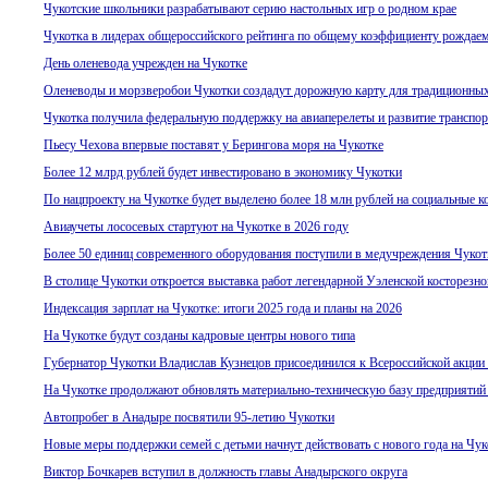
Чукотские школьники разрабатывают серию настольных игр о родном крае
Чукотка в лидерах общероссийского рейтинга по общему коэффициенту рождае
День оленевода учрежден на Чукотке
Оленеводы и морзверобои Чукотки создадут дорожную карту для традиционны
Чукотка получила федеральную поддержку на авиаперелеты и развитие транспо
Пьесу Чехова впервые поставят у Берингова моря на Чукотке
Более 12 млрд рублей будет инвестировано в экономику Чукотки
По нацпроекту на Чукотке будет выделено более 18 млн рублей на социальные к
Авиаучеты лососевых стартуют на Чукотке в 2026 году
Более 50 единиц современного оборудования поступили в медучреждения Чукот
В столице Чукотки откроется выставка работ легендарной Уэленской косторезно
Индексация зарплат на Чукотке: итоги 2025 года и планы на 2026
На Чукотке будут созданы кадровые центры нового типа
Губернатор Чукотки Владислав Кузнецов присоединился к Всероссийской акции
На Чукотке продолжают обновлять материально-техническую базу предприятий
Автопробег в Анадыре посвятили 95-летию Чукотки
Новые меры поддержки семей с детьми начнут действовать с нового года на Чук
Виктор Бочкарев вступил в должность главы Анадырского округа