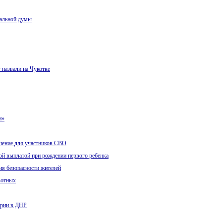
нальной думы
 назвали на Чукотке
и»
ечение для участников СВО
ой выплатой при рождении первого ребенка
ия безопасности жителей
вотных
ории в ДНР