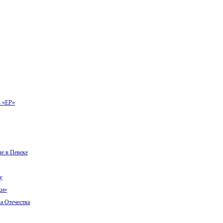
з «ЕР»
че в Певеке
у
ки»
а Отечества