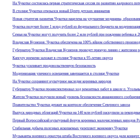
На Чукотке состоялась первая стратегическая сессия по развитию кадрового пот
В столице Чукотки открылся новый Центр детских инициатив
Новая стратегия развития Чукотки нацелена на улучшение медицины, образован
Чукотка получит более 1 млрд рублей из федерального бюджета на модернизац
Семьи на Чукотке могут получить более 2 млн рублей при рождении ребенка в 2
Владислав Кузнецов: Чукотка обеспечена на 100% яйцом собственного производс
Губернатор Чукотки Владислав Кузнецов проведет прямую линию с жителями р
Капсулу времени заложат в столице Чукотки к 95-летию округа
Чукотка усиливает продовольственную безопасность
Модернизация уличного освещения завершается в столице Чукотки
На Чукотке сохраняют культурное наследие коренных народов
Губернатор Чукотки проинспектировал ход ремонтных работ в школе п. Угольн
Жители Чукотки получили новый уровень безопасности авиационного сообщени
Правительство Чукотки держит на контроле обеспечение Северного завоза
Выпуск народных облигаций Чукотки на 140 млн рублей раскупили за рекордные
Первый Всероссийский культурный форум коренных малочисленных народов Ро
Стабильная добыча полезных ископаемых укрепляет экономику Чукотки
Музыканты военного оркестра штаба Восточного военного округа дали концерт