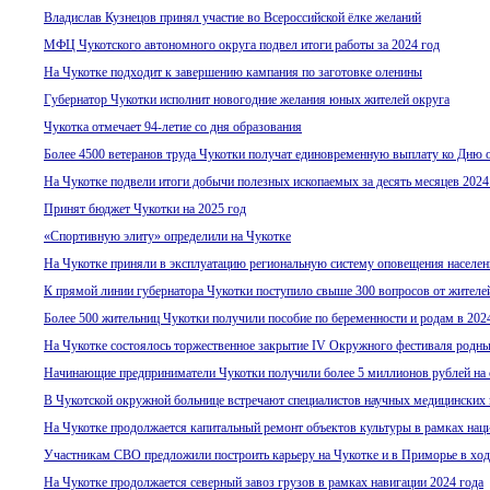
Владислав Кузнецов принял участие во Всероссийской ёлке желаний
МФЦ Чукотского автономного округа подвел итоги работы за 2024 год
На Чукотке подходит к завершению кампания по заготовке оленины
Губернатор Чукотки исполнит новогодние желания юных жителей округа
Чукотка отмечает 94-летие со дня образования
Более 4500 ветеранов труда Чукотки получат единовременную выплату ко Дню 
На Чукотке подвели итоги добычи полезных ископаемых за десять месяцев 2024
Принят бюджет Чукотки на 2025 год
«Спортивную элиту» определили на Чукотке
На Чукотке приняли в эксплуатацию региональную систему оповещения населен
К прямой линии губернатора Чукотки поступило свыше 300 вопросов от жителе
Более 500 жительниц Чукотки получили пособие по беременности и родам в 202
На Чукотке состоялось торжественное закрытие IV Окружного фестиваля родн
Начинающие предприниматели Чукотки получили более 5 миллионов рублей на 
В Чукотской окружной больнице встречают специалистов научных медицинских 
На Чукотке продолжается капитальный ремонт объектов культуры в рамках нац
Участникам СВО предложили построить карьеру на Чукотке и в Приморье в ход
На Чукотке продолжается северный завоз грузов в рамках навигации 2024 года