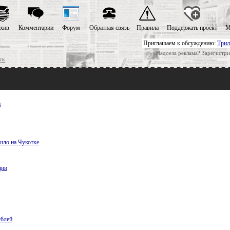
хив
Комментарии
Форум
Обратная связь
Правила
Поддержать проект
М
Приглашаем к обсуждению:
Трил
Надоела реклама? Зарегистри
ск
и
шло на Чукотке
дии
ублей