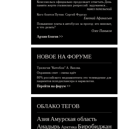
Комсомольск официально продолжает отмечать День
памяти жертв сталинских репрессий: задумаемся...
павел попельский
Кого боится Путин: Сергей Фургал
Евгений Афанасьев
Повышение платы в автобусах за проезд: кто виноват,
и что делать?
Олег Паньков
Архив блогов >>
НОВОЕ НА ФОРУМЕ
Трилогия "Китобои" А. Вахова.
Охранник спит - смена идёт
80% российского медиаконтента это телевидение для
пациентов психдиспансера и наркологии.
Перейти на форум >>
ОБЛАКО ТЕГОВ
Азия
Амурская область
Биробиджан
Анадырь
Арктика