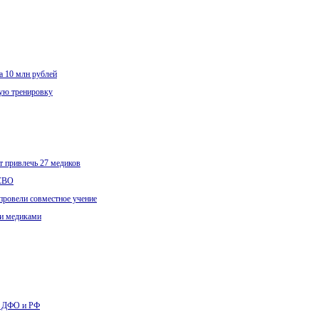
а 10 млн рублей
ную тренировку
 привлечь 27 медиков
 СВО
провели совместное учение
ми медиками
по ДФО и РФ