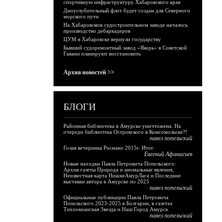
спортивную инфраструктуру Хабаровского края
Дноуглубительный флот будет создан для Северного
морского пути
На Хабаровском судостроительном заводе началось
производство дебаркадеров
ЦУМ в Хабаровске вернули государству
Бывший судоремонтный завод «Якорь» в Советской
Гавани планируют восстановить
Архив новостей >>
БЛОГИ
Районная библиотека в Амурске уничтожена. На
очереди библиотека Островского в Комсомольске?!
павел попельский
Голая вечеринка Роснано 2015г. Итог.
Евгений Афанасьев
Новые находки Павла Петровича Попельского:
Архив газеты Природа и аномальные явления,
Неизвестная карта НижнеАмурЛага и Последние
выставки автора в Амурске по 2025
павел попельский
Официальные публикации Павла Петровича
Попельского 2023-2025 в Болгарии, в газетах
Тихоокеанская Звезда и Наш Город Амурск
павел попельский