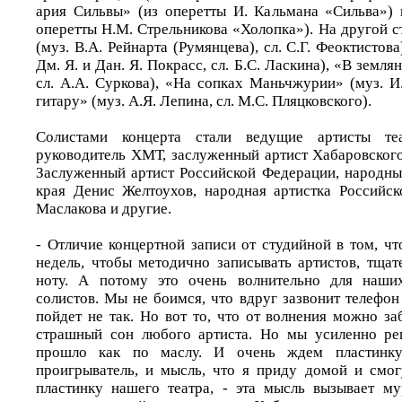
ария Сильвы» (из оперетты И. Кальмана «Сильва»)
оперетты Н.М. Стрельникова «Холопка»). На другой 
(муз. В.А. Рейнарта (Румянцева), сл. С.Г. Феоктистова
Дм. Я. и Дан. Я. Покрасс, сл. Б.С. Ласкина), «В землян
сл. А.А. Суркова), «На сопках Маньчжурии» (муз. И
гитару» (муз. А.Я. Лепина, сл. М.С. Пляцковского).
Солистами концерта стали ведущие артисты теа
руководитель ХМТ, заслуженный артист Хабаровского
Заслуженный артист Российской Федерации, народны
края Денис Желтоухов, народная артистка Российс
Маслакова и другие.
- Отличие концертной записи от студийной в том, чт
недель, чтобы методично записывать артистов, тща
ноту. А потому это очень волнительно для наши
солистов. Мы не боимся, что вдруг зазвонит телефон
пойдет не так. Но вот то, что от волнения можно за
страшный сон любого артиста. Но мы усиленно реп
прошло как по маслу. И очень ждем пластинк
проигрыватель, и мысль, что я приду домой и смог
пластинку нашего театра, - эта мысль вызывает му