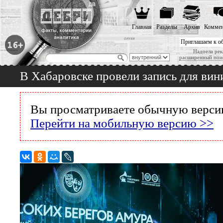
Главная
Разделы
Архив
Коммен
Приглашаем к о
Надоела рек
расширенный пои
В Хабаровске провели запись для ви
Вы просматриваете обычную версию
Перейти на мобильную версию >>