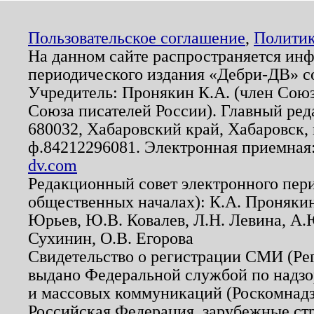
Пользовательское соглашение
,
Политик
На данном сайте распространяется ин
периодического издания «Дебри-ДВ» с
Учредитель: Пронякин К.А. (член Союз
Союза писателей России). Главный ред
680032, Хабаровский край, Хабаровск, п
ф.84212296081. Электронная приемная
dv.com
Редакционный совет электронного пер
общественных началах): К.А. Проняки
Юрьев, Ю.В. Ковалев, Л.Н. Левина, А.
Сухинин, О.В. Егорова
Свидетельство о регистрации СМИ (Р
выдано Федеральной службой по надзо
и массовых коммуникаций (Роскомнадзо
Российская Федерация, зарубежные ст