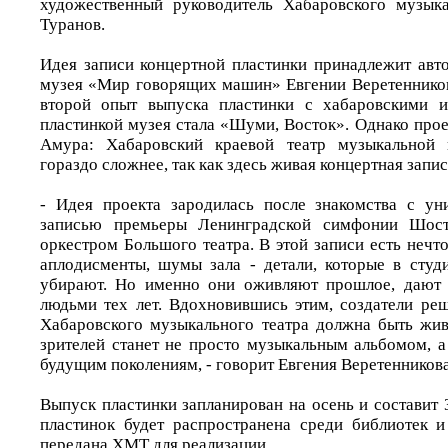
художественный руководитель Хабаровского музыка
Туранов.
Идея записи концертной пластинки принадлежит авто
музея «Мир говорящих машин» Евгении Веретенников
второй опыт выпуска пластинки с хабаровскими и
пластинкой музея стала «Шуми, Восток». Однако про
Амура: Хабаровский краевой театр музыкальной 
гораздо сложнее, так как здесь живая концертная запис
- Идея проекта зародилась после знакомства с ун
записью премьеры Ленинградской симфонии Шоста
оркестром Большого театра. В этой записи есть нечт
аплодисменты, шумы зала - детали, которые в сту
убирают. Но именно они оживляют прошлое, дают п
людьми тех лет. Вдохновившись этим, создатели реш
Хабаровского музыкального театра должна быть жив
зрителей станет не просто музыкальным альбомом, 
будущим поколениям, - говорит Евгения Веретенникова
Выпуск пластинки запланирован на осень и составит 
пластинок будет распространена среди библиотек и
передана ХМТ для реализации.