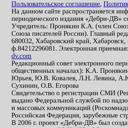
Пользовательское соглашение
,
Политик
На данном сайте распространяется ин
периодического издания «Дебри-ДВ» с
Учредитель: Пронякин К.А. (член Союз
Союза писателей России). Главный ред
680032, Хабаровский край, Хабаровск, п
ф.84212296081. Электронная приемная
dv.com
Редакционный совет электронного пер
общественных началах): К.А. Проняки
Юрьев, Ю.В. Ковалев, Л.Н. Левина, А.
Сухинин, О.В. Егорова
Свидетельство о регистрации СМИ (Р
выдано Федеральной службой по надзо
и массовых коммуникаций (Роскомнадзо
Российская Федерация, зарубежные ст
В 2006 г. проект «Дебри-ДВ» был созда