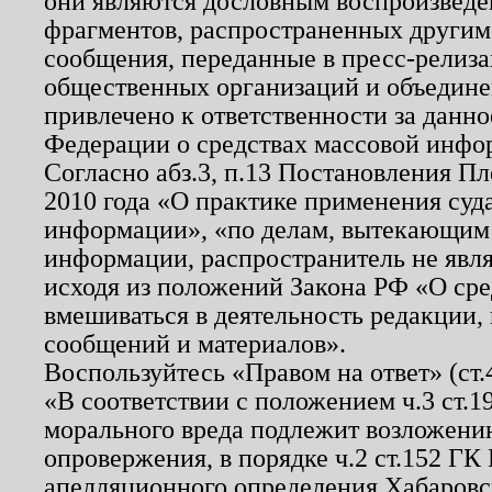
они являются дословным воспроизведе
фрагментов, распространенных другим
сообщения, переданные в пресс-релиза
общественных организаций и объединен
привлечено к ответственности за данн
Федерации о средствах массовой инфо
Согласно абз.3, п.13 Постановления П
2010 года «О практике применения суд
информации», «по делам, вытекающим
информации, распространитель не явл
исходя из положений Закона РФ «О ср
вмешиваться в деятельность редакции, 
сообщений и материалов».
Воспользуйтесь «Правом на ответ» (ст
«В соответствии с положением ч.3 ст.
морального вреда подлежит возложению
опровержения, в порядке ч.2 ст.152 ГК 
апелляционного определения Хабаровско