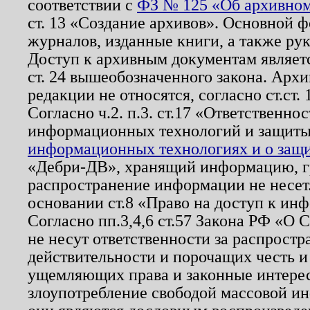
соответствии с
ФЗ № 125 «Об архивном
ст. 13 «Создание архивов». Основной ф
журналов, изданные книги, а также ру
Доступ к архивным документам являетс
ст. 24 вышеобозначенного закона. Арх
редакции не относятся, согласно ст.ст. 
Согласно ч.2. п.3. ст.17 «Ответственн
информационных технологий и защит
информационных технологиях и о защит
«Дебри-ДВ», хранящий информацию, гр
распространение информации не несет.
основании ст.8 «Право на доступ к ин
Согласно пп.3,4,6 ст.57 Закона РФ «О
не несут ответственности за распрост
действительности и порочащих честь и
ущемляющих права и законные интере
злоупотребление свободой массовой ин