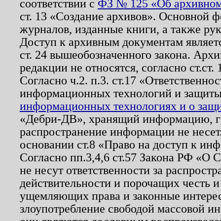
соответствии с
ФЗ № 125 «Об архивном
ст. 13 «Создание архивов». Основной ф
журналов, изданные книги, а также ру
Доступ к архивным документам являетс
ст. 24 вышеобозначенного закона. Арх
редакции не относятся, согласно ст.ст. 
Согласно ч.2. п.3. ст.17 «Ответственн
информационных технологий и защит
информационных технологиях и о защит
«Дебри-ДВ», хранящий информацию, гр
распространение информации не несет.
основании ст.8 «Право на доступ к ин
Согласно пп.3,4,6 ст.57 Закона РФ «О
не несут ответственности за распрост
действительности и порочащих честь и
ущемляющих права и законные интере
злоупотребление свободой массовой ин