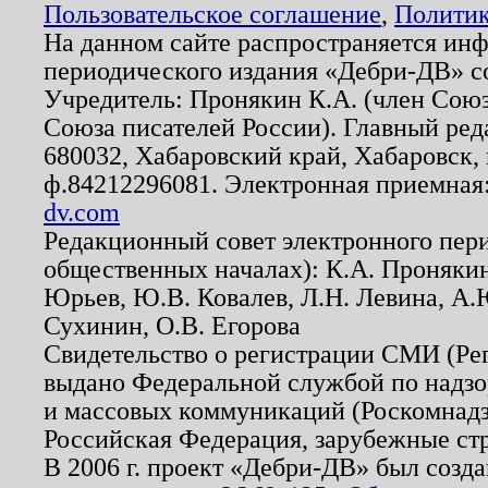
Пользовательское соглашение
,
Политик
На данном сайте распространяется ин
периодического издания «Дебри-ДВ» с
Учредитель: Пронякин К.А. (член Союз
Союза писателей России). Главный ред
680032, Хабаровский край, Хабаровск, п
ф.84212296081. Электронная приемная
dv.com
Редакционный совет электронного пер
общественных началах): К.А. Проняки
Юрьев, Ю.В. Ковалев, Л.Н. Левина, А.
Сухинин, О.В. Егорова
Свидетельство о регистрации СМИ (Р
выдано Федеральной службой по надзо
и массовых коммуникаций (Роскомнадзо
Российская Федерация, зарубежные ст
В 2006 г. проект «Дебри-ДВ» был созда