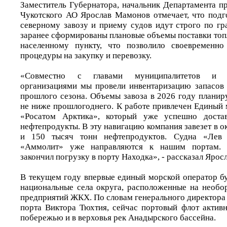
Заместитель Губернатора, начальник Департамента 
Чукотского АО Ярослав Мамонов отмечает, что подг
северному завозу и приему судов идут строго по гр
заранее сформированы плановые объемы поставки топ
населенному пункту, что позволило своевременно
процедуры на закупку и перевозку.
«Совместно с главами муниципалитетов и р
организациями мы провели инвентаризацию запасов 
прошлого сезона. Объемы завоза в 2026 году планир
не ниже прошлогоднего. К работе привлечен Единый 
«Росатом Арктика», который уже успешно доста
нефтепродукты. В эту навигацию компания завезет в ок
и 150 тысяч тонн нефтепродуктов. Судна «Лев
«Аммолит» уже направляются к нашим портам.
закончил погрузку в порту Находка», - рассказал Яро
В текущем году впервые единый морской оператор бу
национальные села округа, расположенные на необо
предприятий ЖКХ. По словам генерального директора
порта Виктора Тюхтия, сейчас портовый флот активн
побережью и в верховья рек Анадырского бассейна.