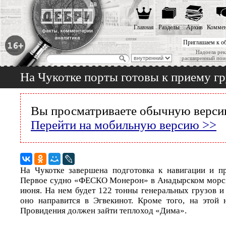
Главная
Разделы
Архив
Коммен
Приглашаем к о
Надоела рек
расширенный пои
На Чукотке порты готовы к приему г
Вы просматриваете обычную версию
Перейти на мобильную версию >>
На Чукотке завершена подготовка к навигации и п
Первое судно «ФЕСКО Монерон» в Анадырском морск
июня. На нем будет 122 тонны генеральных грузов и
оно направится в Эгвекинот. Кроме того, на этой 
Провидения должен зайти теплоход «Дима».