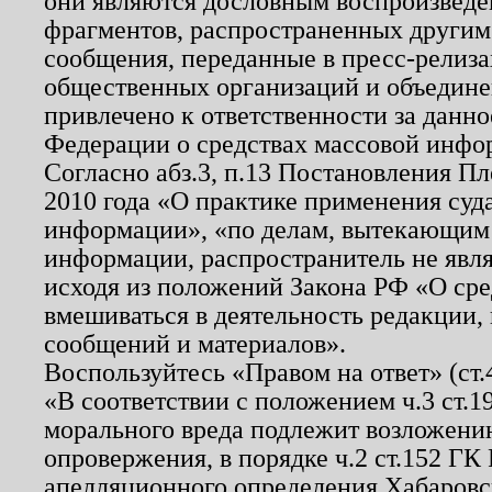
они являются дословным воспроизведе
фрагментов, распространенных другим
сообщения, переданные в пресс-релиза
общественных организаций и объединен
привлечено к ответственности за данн
Федерации о средствах массовой инфо
Согласно абз.3, п.13 Постановления П
2010 года «О практике применения суд
информации», «по делам, вытекающим
информации, распространитель не явл
исходя из положений Закона РФ «О ср
вмешиваться в деятельность редакции, 
сообщений и материалов».
Воспользуйтесь «Правом на ответ» (ст
«В соответствии с положением ч.3 ст.
морального вреда подлежит возложению
опровержения, в порядке ч.2 ст.152 ГК 
апелляционного определения Хабаровско