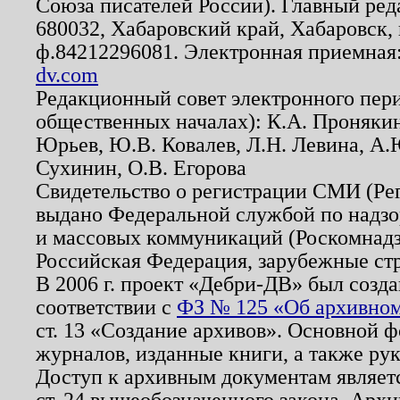
Союза писателей России). Главный ред
680032, Хабаровский край, Хабаровск, п
ф.84212296081. Электронная приемная
dv.com
Редакционный совет электронного пер
общественных началах): К.А. Проняки
Юрьев, Ю.В. Ковалев, Л.Н. Левина, А.
Сухинин, О.В. Егорова
Свидетельство о регистрации СМИ (Р
выдано Федеральной службой по надзо
и массовых коммуникаций (Роскомнадзо
Российская Федерация, зарубежные ст
В 2006 г. проект «Дебри-ДВ» был созда
соответствии с
ФЗ № 125 «Об архивном
ст. 13 «Создание архивов». Основной ф
журналов, изданные книги, а также ру
Доступ к архивным документам являетс
ст. 24 вышеобозначенного закона. Арх