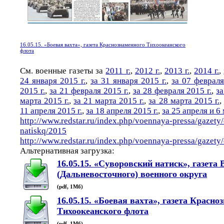
16.05.15. «Боевая вахта», газета Краснознаменного Тихоокеанского
флота
См. военные газеты за
2011 г.
,
2012 г.
,
2013 г.
,
2014 г.
,
24 января 2015 г.
,
за 31 января 2015 г.
,
за 07 февраля
2015 г.
,
за 21 февраля 2015 г.
,
за 28 февраля 2015 г.
,
за
марта 2015 г.
,
за 21 марта 2015 г.
,
за 28 марта 2015 г.
,
11 апреля 2015 г.
,
за 18 апреля 2015 г.
,
за 25 апреля и 6 
http://www.redstar.ru/index.php/voennaya-pressa/gazety
natiskq/2015
http://www.redstar.ru/index.php/voennaya-pressa/gazet
Альтернативная загрузка:
16.05.15. «Суворовский натиск», газета 
(Дальневосточного) военного округа
(pdf, 1Мб)
16.05.15. «Боевая вахта», газета Красно
Тихоокеанского флота
(pdf, 1Мб)