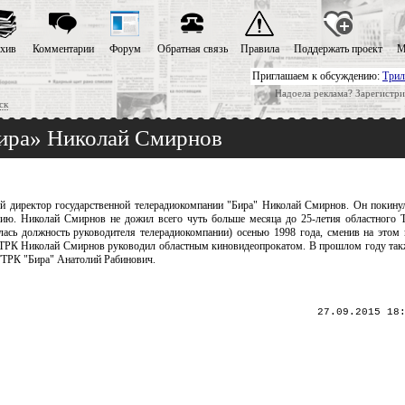
хив
Комментарии
Форум
Обратная связь
Правила
Поддержать проект
М
Приглашаем к обсуждению:
Трил
Надоела реклама? Зарегистри
ск
Бира» Николай Смирнов
ий директор государственной телерадиокомпании "Бира" Николай Смирнов. Он покинул
сию. Николай Смирнов не дожил всего чуть больше месяца до 25-летия областного
ась должность руководителя телерадиокомпании) осенью 1998 года, сменив на этом
ГТРК Николай Смирнов руководил областным киновидеопрокатом. В прошлом году так
ГТРК "Бира" Анатолий Рабинович.
27.09.2015 18