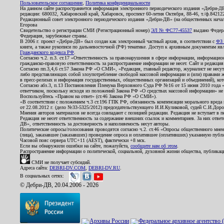
Пользовательское соглашение
,
Политика конфиденциальности
На данном сайте распространяется информация электронного периодического издания «Дебри-Д
редакции: 680032, Хабаровский край, Хабаровск, проспект 60-летия Октября, 88-46, т./ф.8421
Редакционный совет электронного периодического издания «Дебри-ДВ» (на общественных нач
Егорова
Свидетельство о регистрации СМИ (Регистрационный номер)
ЭЛ № ФС77-45537
выдано Федера
Федерация, зарубежные страны.
В 2006 г. проект «Дебри-ДВ» был создан как электронный частный архив, в соответствии с
ФЗ 
книги, а также рукописи по дальневосточной (РФ) тематике. Доступ к архивным документам явля
Гражданского кодекса РФ
.
Согласно ч.2. п.3. ст.17 «Ответственность за правонарушения в сфере информации, информац
гражданско-правовую ответственность за распространение информации не несет. Сайт и редакци
Согласно пп.3,4,6 ст.57 Закона РФ «О СМИ», «Редакция, главный редактор, журналист не несут
либо представляющих собой злоупотребление свободой массовой информации и (или) правами ж
в пресс-релизах и информация государственных, общественных организаций и объединений), кот
Согласно абз.3, п.13 Постановления Пленума Верховного Суда РФ №16 от 15 июня 2010 года 
ответчиком, поскольку исходя из положений Закона РФ «О средствах массовой информации» не 
Воспользуйтесь «Правом на ответ» (ст.46 Закона РФ «О СМИ»).
«В соответствии с положением ч.3 ст.196 ГПК РФ, обязанность компенсации морального вреда п
от 22.08.2012 г. (дело №33-5325/2012) председательствующего И.И.Куликовой, судей С.И.Дор
Мнения авторов материалов не всегда совпадают с позицией редакции. Редакция не вступает в п
Редакция не несет ответственность за содержание внешних ссылок и комментариев. За них отве
ДВ», ответственность за достоверность и наполняемость несут авторы.
Политические опросы/голосования проводятся согласно ч.2. ст.46 «Опросы общественного мнени
(лица), заказавшее (заказавших) проведение опроса и оплатившее (оплативших) указанную публик
Часовой пояс сервера UTC+11 (AEST), фактически +8 мск.
Если вы обнаружили ошибки на сайте, пожалуйста,
сообщите нам об этом
.
Распространение информации о политической, социальной, духовной жизни общества, публикац
СМИ не получает субсидий.
Адреса сайта:
DEBRI-DV.COM
,
DEBRI-DV.RU
.
В социальных сетях:
© Дебри-ДВ, 20.04.2006 - 2026