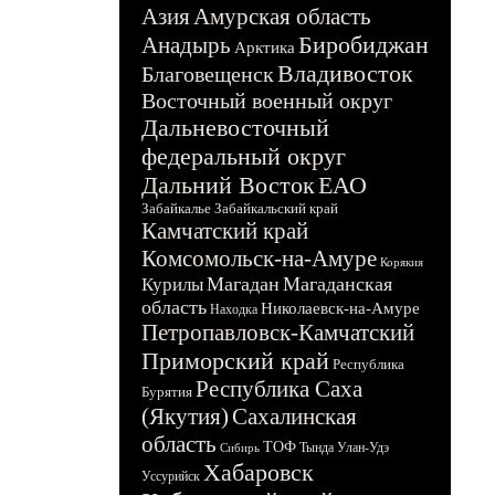
Азия
Амурская область
Биробиджан
Анадырь
Арктика
Владивосток
Благовещенск
Восточный военный округ
Дальневосточный
федеральный округ
Дальний Восток
ЕАО
Забайкалье
Забайкальский край
Камчатский край
Комсомольск-на-Амуре
Корякия
Магадан
Магаданская
Курилы
область
Николаевск-на-Амуре
Находка
Петропавловск-Камчатский
Приморский край
Республика
Республика Саха
Бурятия
(Якутия)
Сахалинская
область
ТОФ
Тында
Улан-Удэ
Сибирь
Хабаровск
Уссурийск