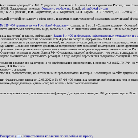
В» со знаком «Дебри-ДВ». 16+ Учредитель: Пронякин К.А. (член Союза журналистов России, член Союза
2296081. Электронная приемная:
Отправить сообщение
. E-mail:
editor@debri-dv.com
алах): К.А. Пронякин, И.Ю. Харитонова, А.Э. Мирмович, Ю.Н. Юрьев, Ю.В. Ковалев, Л.Н. Левина, А.
льной службой по надзору в сфере связи, информационных технологий и массовых коммуникаций (Роском
№ 125 «Об архивном деле в Российской Федерации»
, согласно п. 2 ст. 13 «Создание архивов». Основно
ется открытым в электронном виде, согласно п. 1 ст. 24 вышеобозначенного закона. Архивные документы 
ионных технологий и защиты информации»
Закона РФ «Об информации, информационных технологиях и о за
я основываются и работают на основании ст.8 «Право на доступ к информации» ФЗ-149.
 ответственности за распространение сведений, не соответствующих действительности и порочащих чест
урналиста: ...если они являются дословным воспроизведением сообщений и материалов или их фрагмент
орое может быть установлено и привлечено к ответственности за данное нарушение законодательства Рос
«О практике применения судами Закона РФ «О средствах массовой информации», «по делам, вытекающим 
вправе вмешиваться в деятельность редакции, в ходе которой определяется содержание сообщений и мат
одлежит возложению на авторов, а по опубликованию опровержения, в порядке ч.2 ст.152 ГК РФ - на уч
ожко, Н.В.Пестовой.
ереписку с авторами.
тственны, соответственно, исключительно их правообладатели и авторы. Комментарии на сайте приравне
я» Федерального закона от 12.06.2002 г. № 67-ФЗ «Об основных гарантиях избирательных прав и права н
ацию (обнародование) - едино - сайт, без оплаты - безвозмездно/бесплатно.
ии на актуальные темы, просветительские функции. Для мужчин и женщин. 16+ для детей старше 16 лет.