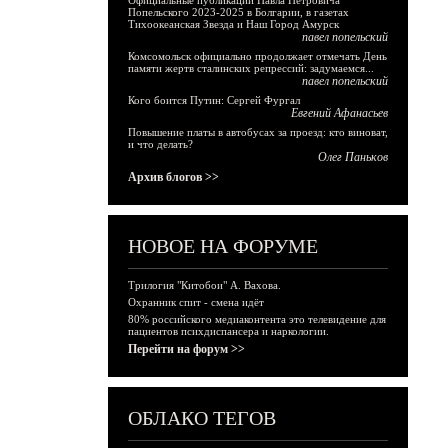
Официальные публикации Павла Петровича
Попельского 2023-2025 в Болгарии, в газетах
Тихоокеанская Звезда и Наш Город Амурск
павел попельский
Комсомольск официально продолжает отмечать День
памяти жертв сталинских репрессий: задумаемся...
павел попельский
Кого боится Путин: Сергей Фургал
Евгений Афанасьев
Повышение платы в автобусах за проезд: кто виноват,
и что делать?
Олег Паньков
Архив блогов >>
НОВОЕ НА ФОРУМЕ
Трилогия "Китобои" А. Вахова.
Охранник спит - смена идёт
80% российского медиаконтента это телевидение для
пациентов психдиспансера и наркологии.
Перейти на форум >>
ОБЛАКО ТЕГОВ