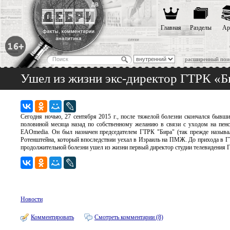
Главная
Разделы
Ар
расширенный пои
Ушел из жизни экс-директор ГТРК «
Сегодня ночью, 27 сентября 2015 г., после тяжелой болезни скончался бывш
половиной месяца назад по собственному желанию в связи с уходом на пен
EAOmedia. Он был назначен председателем ГТРК "Бира" (так прежде называл
Ротенштейна, который впоследствии уехал в Израиль на ПМЖ. До прихода в 
продолжительной болезни ушел из жизни первый директор студии телевидения 
Новости
Комментировать
Смотреть комментарии (8)