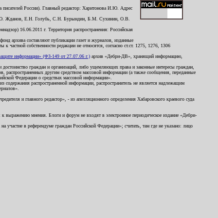
 писателей России). Главный редактор: Харитонова И.Ю. Адрес
Ю. Жданов, Е.Н. Голубь, С.Н. Бурындин, Б.М. Сухинин, О.В.
надзор) 16.06.2011 г. Территория распространения: Российская
й фонд архива составляют публикации газет и журналов, изданные
к частной собственности редакции не относятся, согласно ст.ст. 1275, 1276, 1306
щите информации» (ФЗ-149 от 27.07.06 г.)
архив «Дебри-ДВ», хранящий информацию,
ь и достоинство граждан и организаций, либо ущемляющих права и законные интересы граждан,
ов, распространенных другим средством массовой информации (а также сообщения, переданные
сийской Федерации о средствах массовой информации».
из содержания распространенной информации, распространитель не является надлежащим
ериалов».
редителя и главного редактор», - из апелляционного определения Хабаровского краевого суда
ны к выражению мнения. Блоги и форум не входят в электронное периодическое издание «Дебри-
а участие в референдуме граждан Российской Федерации»; считать, там где не указано: лицо