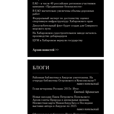
ЕАО - в числе 40 российских регионов-участников
кампании «Продвижение безопасности»
В ЕАО значительно увеличены объемы дорожных
работ
Федеральный эксперт по достоинству оценил
спортивную инфраструктуру Хабаровского края
Дноуглубительный флот будет создан для Северного
морского пути
На Хабаровском судостроительном заводе началось
производство дебаркадеров
ЦУМ в Хабаровске вернули государству
Архив новостей >>
БЛОГИ
Районная библиотека в Амурске уничтожена. На
очереди библиотека Островского в Комсомольске?!
павел попельский
Голая вечеринка Роснано 2015г. Итог.
Евгений Афанасьев
Новые находки Павла Петровича Попельского:
Архив газеты Природа и аномальные явления,
Неизвестная карта НижнеАмурЛага и Последние
выставки автора в Амурске по 2025
павел попельский