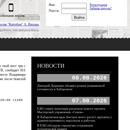
Имя:
Регистрация
Забыли пароль?
Пароль:
обильная версия
огия "Китобои" А. Вахова.
руйтесь, или авторизуйтесь.
НОВОСТИ
 свой пост три с
 ТВ, сообщает ИА
 посту Владимира
08.08.2026
же после тяжелой
Дмитрий Демешин объявил режим повышенной
готовности в Хабаровске
07.08.2026
:20:00 +1100
ЕАО станет пилотным регионом нового проекта
Мастерской управления «Сенеж»
В Хабаровском крае быстрее всего растут зарплаты у
административного персонала и рабочих
В ЕАО обсудили стратегию сохранения
исторической памяти