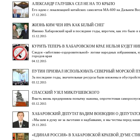
АЛЕКСАНДР ГАЛУШКА СЕЛ НЕ НА ТО КРЫЛО
Его идею с локализацией китайских самолетов МА-600 на Дальнем Вос
17.12.2015
ЖИЗНЬ КИМ ЧЕН ИРА КАК БЕЛЫЙ СНЕГ
Именно Хабаровский край в последние годы, впрочем, как это было и
15.12.2015
КУРИТЬ ТЕПЕРЬ В ХАБАРОВСКОМ КРАЕ НЕЛЬЗЯ БУДЕТ НИГ
Следуя «заботливо-оздоровительной» логике народных избранников, н
городов края
04.12.2015
ПУТИН ПРИЗВАЛ ИСПОЛЬЗОВАТЬ СЕВЕРНЫЙ МОРСКОЙ П
За последние годы, значительные ресурсы были вложены в обустройс
03.12.2015
СПАССКИЙ УЗЕЛ МИКЛУШЕВСКОГО
Власть вновь предприняла попытку нажима, опротестовав самороспуск
03.12.2015
ХАБАРОВСКИЙ ДЕПУТАТ ВАДИМ ВОЕВОДИН О ДЕПУТАТС
«Мы шли в думу не за льготами и надбавками, и мы честны перед наш
29.11.2015
«ЕДИНАЯ РОССИЯ» В ХАБАРОВСКОЙ КРАЕВОЙ ДУМЕ СТИ