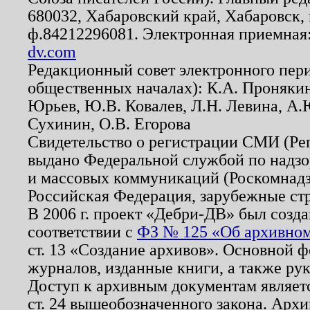
680032, Хабаровский край, Хабаровск, п
ф.84212296081. Электронная приемная
dv.com
Редакционный совет электронного пер
общественных началах): К.А. Проняки
Юрьев, Ю.В. Ковалев, Л.Н. Левина, А.
Сухинин, О.В. Егорова
Свидетельство о регистрации СМИ (Р
выдано Федеральной службой по надзо
и массовых коммуникаций (Роскомнадзо
Российская Федерация, зарубежные ст
В 2006 г. проект «Дебри-ДВ» был созда
соответствии с
ФЗ № 125 «Об архивном
ст. 13 «Создание архивов». Основной ф
журналов, изданные книги, а также ру
Доступ к архивным документам являетс
ст. 24 вышеобозначенного закона. Арх