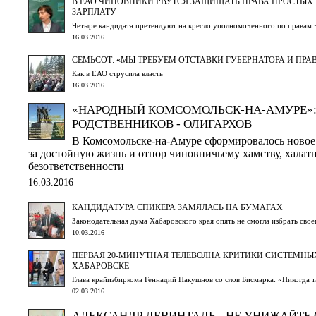
В ЕАО ЧИНОВНИКИ РВУТСЯ ЗАЩИЩАТЬ ПРАВА ПРОСТЫХ
ЗАРПЛАТУ
Четыре кандидата претендуют на кресло уполномоченного по правам 
16.03.2016
СЕМЬСОТ: «МЫ ТРЕБУЕМ ОТСТАВКИ ГУБЕРНАТОРА И ПРА
Как в ЕАО струсила власть
16.03.2016
«НАРОДНЫЙ КОМСОМОЛЬСК-НА-АМУРЕ»:
РОДСТВЕННИКОВ - ОЛИГАРХОВ
В Комсомольске-на-Амуре сформировалось новое
за достойную жизнь и отпор чиновничьему хамству, халат
безответственности
16.03.2016
КАНДИДАТУРА СПИКЕРА ЗАМЯЛАСЬ НА БУМАГАХ
Законодательная дума Хабаровского края опять не смогла избрать свое
10.03.2016
ПЕРВАЯ 20-МИНУТНАЯ ТЕЛЕВОЛНА КРИТИКИ СИСТЕМНЫ
ХАБАРОВСКЕ
Глава крайизбиркома Геннадий Накушнов со слов Бисмарка: «Никогда т
02.03.2016
АЛЕКСАНДР ЛЕВИНТАЛЬ - НЕ УНИЖАЙТЕ 