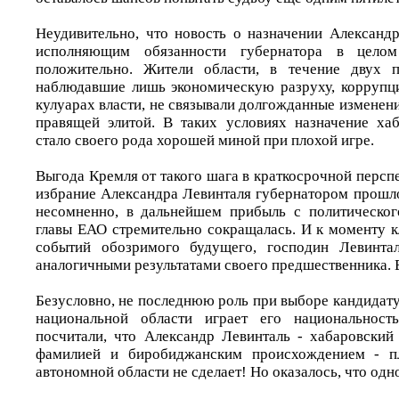
Неудивительно, что новость о назначении Александ
исполняющим обязанности губернатора в целом
положительно. Жители области, в течение двух п
наблюдавшие лишь экономическую разруху, коррупц
кулуарах власти, не связывали долгожданные изменен
правящей элитой. В таких условиях назначение ха
стало своего рода хорошей миной при плохой игре.
Выгода Кремля от такого шага в краткосрочной персп
избрание Александра Левинталя губернатором прошло
несомненно, в дальнейшем прибыль с политическог
главы ЕАО стремительно сокращалась. И к моменту 
событий обозримого будущего, господин Левинта
аналогичными результатами своего предшественника. Е
Безусловно, не последнюю роль при выборе кандидат
национальной области играет его национальност
посчитали, что Александр Левинталь - хабаровский
фамилией и биробиджанским происхождением - пл
автономной области не сделает! Но оказалось, что од