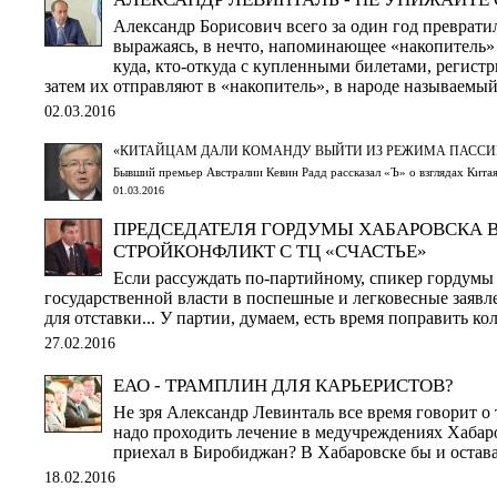
Александр Борисович всего за один год превратил
выражаясь, в нечто, напоминающее «накопитель» в
куда, кто-откуда с купленными билетами, регистр
затем их отправляют в «накопитель», в народе называемы
02.03.2016
«КИТАЙЦАМ ДАЛИ КОМАНДУ ВЫЙТИ ИЗ РЕЖИМА ПАССИ
Бывший премьер Австралии Кевин Радд рассказал «Ъ» о взглядах Кита
01.03.2016
ПРЕДСЕДАТЕЛЯ ГОРДУМЫ ХАБАРОВСКА В
СТРОЙКОНФЛИКТ С ТЦ «СЧАСТЬЕ»
Если рассуждать по-партийному, спикер гордумы
государственной власти в поспешные и легковесные заявлен
для отставки... У партии, думаем, есть время поправить ко
27.02.2016
ЕАО - ТРАМПЛИН ДЛЯ КАРЬЕРИСТОВ?
Не зря Александр Левинталь все время говорит о
надо проходить лечение в медучреждениях Хабаро
приехал в Биробиджан? В Хабаровске бы и остав
18.02.2016