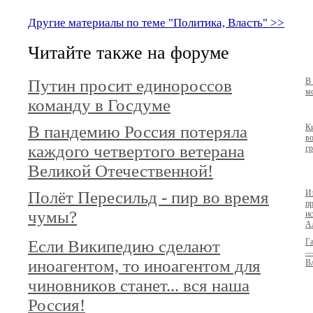
Другие материалы по теме "Политика, Власть" >>
Читайте также на форуме
Путин просит единороссов
В
мо
команду в Госдуме
В пандемию Россия потеряла
К
в
каждого четвертого ветерана
гр
Великой Отечественной!
Полёт Пересильд - пир во время
И
п
чумы?
и
А
Если Википедию сделают
Г
—
иноагентом, то иноагентом для
Вл
чиновников станет... вся наша
Россия!