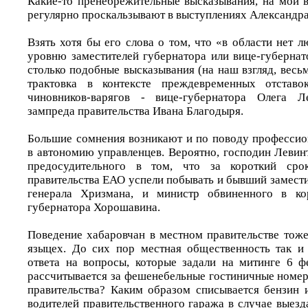
Какие-то пренебрежительные высказывания, на мой в
регулярно проскальзывают в выступлениях Александр
Взять хотя бы его слова о том, что «в области нет 
уровню заместителей губернатора или вице-губернат
столько подобные высказывания (на наш взгляд, весьм
трактовка в контексте преждевременных отставо
чиновников-варягов - вице-губернатора Олега Л
зампреда правительства Ивана Благодыря.
Большие сомнения возникают и по поводу професси
в автономию управленцев. Вероятно, господин Левин
предосудительного в том, что за короткий ср
правительства ЕАО успели побывать и бывший замест
генерала Хризмана, и министр обвиненного в ко
губернатора Хорошавина.
Поведение хабаровчан в местном правительстве тоже
языцех. До сих пор местная общественность так и
ответа на вопросы, которые задали на митинге 6 ф
рассчитывается за фешенебельные гостиничные номер
правительства? Каким образом списывается бензин 
водителей правительственного гаража в случае выез