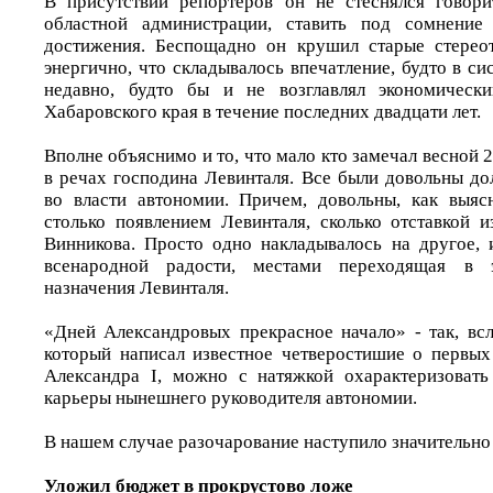
В присутствии репортеров он не стеснялся говори
областной администрации, ставить под сомнени
достижения. Беспощадно он крушил старые стереот
энергично, что складывалось впечатление, будто в си
недавно, будто бы и не возглавлял экономически
Хабаровского края в течение последних двадцати лет.
Вполне объяснимо и то, что мало кто замечал весной 
в речах господина Левинталя. Все были довольны д
во власти автономии. Причем, довольны, как выяс
столько появлением Левинталя, сколько отставкой 
Винникова. Просто одно накладывалось на другое, 
всенародной радости, местами переходящая в
назначения Левинталя.
«Дней Александровых прекрасное начало» - так, вс
который написал известное четверостишие о первых
Александра I, можно с натяжкой охарактеризовать
карьеры нынешнего руководителя автономии.
В нашем случае разочарование наступило значительно
Уложил бюджет в прокрустово ложе