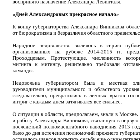
воспринято назначение Александра Левинталя.
«Дней Александровых прекрасное начало»
К концу губернаторства Александра Винникова облас
от бюрократизма и безразличия областного правительс
Народное недовольство вылилось в серию публич
организованных на рубеже 2014-2015 гг. пред
Проходцевым. Протестующие, численность котор
митинга к митингу, решительно требовали отстав
команды.
Недовольна губернатором была и местная эл
руководители муниципального и областного уровня
следовательно, превратились в личных врагов госп
интриг с каждым днем затягивался все сильнее.
О ситуации в области, предполагаем, знали в Москве.
и работу Александра Винникова, связанную в первую
последствий полномасштабного наводнения 2013 год
было до дня истечения полномочий прежнего губернат
оставалось шансов попытать судьбу еще одним пятиле