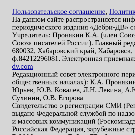
Пользовательское соглашение
,
Политик
На данном сайте распространяется ин
периодического издания «Дебри-ДВ» с
Учредитель: Пронякин К.А. (член Союз
Союза писателей России). Главный ред
680032, Хабаровский край, Хабаровск, п
ф.84212296081. Электронная приемная
dv.com
Редакционный совет электронного пер
общественных началах): К.А. Проняки
Юрьев, Ю.В. Ковалев, Л.Н. Левина, А.
Сухинин, О.В. Егорова
Свидетельство о регистрации СМИ (Р
выдано Федеральной службой по надзо
и массовых коммуникаций (Роскомнадзо
Российская Федерация, зарубежные ст