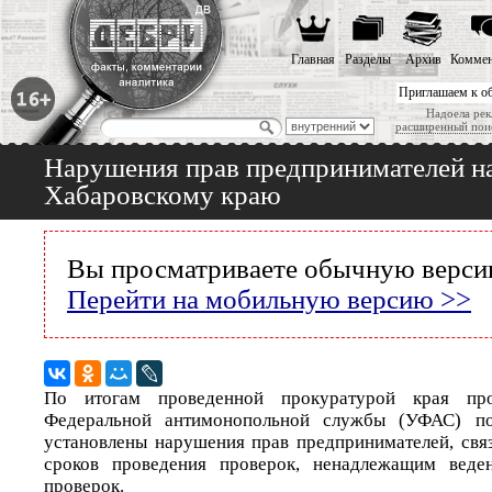
Главная
Разделы
Архив
Коммен
Приглашаем к о
Надоела рек
расширенный пои
Нарушения прав предпринимателей н
Хабаровскому краю
Вы просматриваете обычную версию
Перейти на мобильную версию >>
По итогам проведенной прокуратурой края пр
Федеральной антимонопольной службы (УФАС) п
установлены нарушения прав предпринимателей, св
сроков проведения проверок, ненадлежащим веде
проверок.