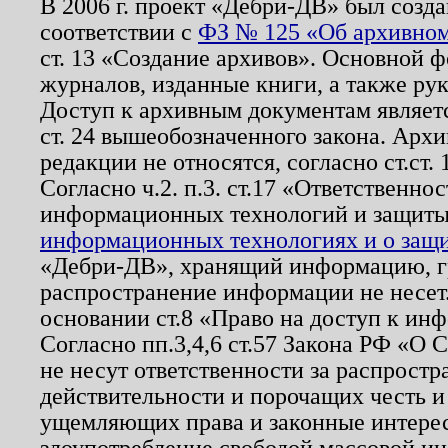
В 2006 г. проект «Дебри-ДВ» был созда
соответствии с
ФЗ № 125 «Об архивном
ст. 13 «Создание архивов». Основной ф
журналов, изданные книги, а также ру
Доступ к архивным документам являетс
ст. 24 вышеобозначенного закона. Арх
редакции не относятся, согласно ст.ст. 
Согласно ч.2. п.3. ст.17 «Ответственн
информационных технологий и защит
информационных технологиях и о защит
«Дебри-ДВ», хранящий информацию, гр
распространение информации не несет.
основании ст.8 «Право на доступ к ин
Согласно пп.3,4,6 ст.57 Закона РФ «О
не несут ответственности за распрост
действительности и порочащих честь и
ущемляющих права и законные интере
злоупотребление свободой массовой ин