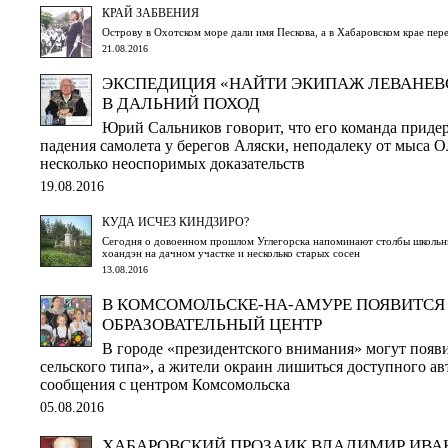
КРАЙ ЗАБВЕНИЯ
Острову в Охотском море дали имя Пескова, а в Хабаровском крае пер
21.08.2016
ЭКСПЕДИЦИЯ «НАЙТИ ЭКИПАЖ ЛЕВАНЕВ
В ДАЛЬНИЙ ПОХОД
Юрий Сальников говорит, что его команда приде
падения самолета у берегов Аляски, неподалеку от мыса Ол
несколько неоспоримых доказательств
19.08.2016
КУДА ИСЧЕЗ КИНДЗИРО?
Сегодня о довоенном прошлом Углегорска напоминают столбы школьн
хоандэн на дачном участке и несколько старых сосен
13.08.2016
В КОМСОМОЛЬСКЕ-НА-АМУРЕ ПОЯВИТСЯ
ОБРАЗОВАТЕЛЬНЫЙ ЦЕНТР
В городе «президентского внимания» могут появ
сельского типа», а жители окраин лишиться доступного а
сообщения с центром Комсомольска
05.08.2016
ХАБАРОВСКИЙ ПРОЗАИК ВЛАДИМИР ИВА