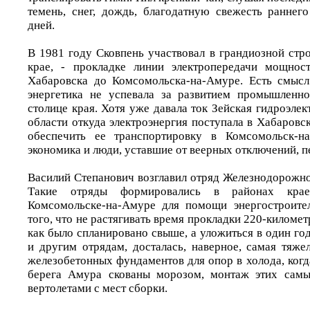
темень, снег, дождь, благодатную свежесть раннег
дней.
В 1981 году Сковпень участвовал в грандиозной стр
крае, - прокладке линии электропередачи мощнос
Хабаровска до Комсомольска-на-Амуре. Есть смысл
энергетика не успевала за развитием промышленно
столице края. Хотя уже давала ток Зейская гидроэле
области откуда электроэнергия поступала в Хабаровс
обеспечить ее транспортировку в Комсомольск-на
экономика и люди, уставшие от веерных отключений, 
Василий Степанович возглавил отряд Железнодорожно
Такие отряды формировались в районах крае
Комсомольске-на-Амуре для помощи энергостроител
того, что не растягивать время прокладки 220-километ
как было спланировано свыше, а уложиться в один год
и другим отрядам, досталась, наверное, самая тяже
железобетонных фундаментов для опор в холода, когд
берега Амура скованы морозом, монтаж этих самы
вертолетами с мест сборки.