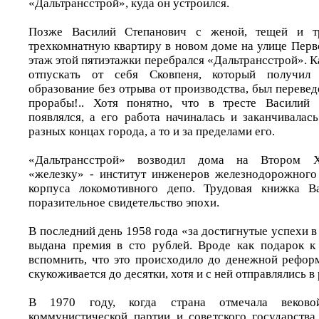
«Дальтрансстрой», куда он устроился.
Позже Василий Степанович с женой, тещей и т
трехкомнатную квартиру в новом доме на улице Перв
этаж этой пятиэтажки перебрался «Дальтрансстрой». Ка
отпускать от себя Сковпеня, который получил 
образование без отрыва от производства, был переведе
прорабы!.. Хотя понятно, что в тресте Василий
появлялся, а его работа начиналась и заканчивалас
разных концах города, а то и за пределами его.
«Дальтрансстрой» возводил дома на Втором Х
«железку» - институт инженеров железнодорожного
корпуса локомотивного депо. Трудовая книжка В
поразительное свидетельство эпохи.
В последний день 1958 года «за достигнутые успехи 
выдана премия в сто рублей. Вроде как подарок к
вспомнить, что это происходило до денежной реформ
скукоживается до десятки, хотя и с ней отправлялись в
В 1970 году, когда страна отмечала веково
коммунистической партии и советского государств