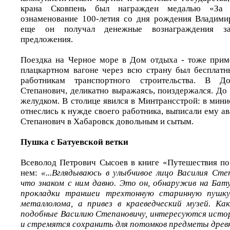
крана Сковпень был награжден медалью «За 
ознаменование 100-летия со дня рождения Владими
еще он получал денежные вознаграждения за 
предложения.
Поездка на Черное море в Дом отдыха - тоже прим
плацкартном вагоне через всю страну был бесплатн
работникам транспортного строительства. В 
Степанович, деликатно выражаясь, поиздержался. До
желудком. В столице явился в Минтрансстрой: в мин
отнеслись к нужде своего работника, выписали ему ав
Степанович в Хабаровск довольным и сытым.
Пушка с Батуевской ветки
Всеволод Петрович Сысоев в книге «Путешествия по
нем:
«...Вглядываюсь в улыбчивое лицо Василия Сте
что знаком с ним давно. Это он, обнаружив на Бату
прокладки траншеи трехтонную старинную пушку,
металлолома, а привез в краеведческий музей. Ка
подобные Василию Степановичу, интересуются исто
и стремятся сохранить для потомков предметы древ