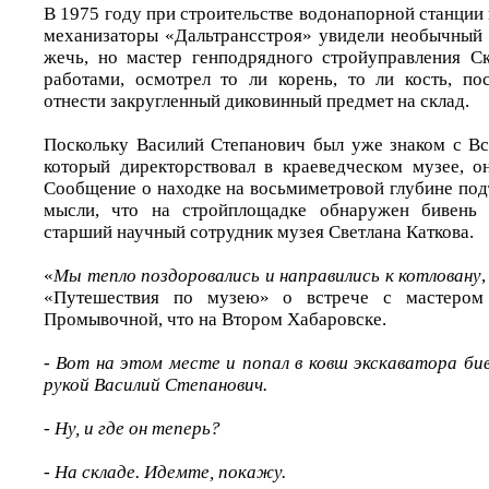
В 1975 году при строительстве водонапорной станци
механизаторы «Дальтрансстроя» увидели необычный 
жечь, но мастер генподрядного стройуправления С
работами, осмотрел то ли корень, то ли кость, по
отнести закругленный диковинный предмет на склад.
Поскольку Василий Степанович был уже знаком с В
который директорствовал в краеведческом музее, он
Сообщение о находке на восьмиметровой глубине под
мысли, что на стройплощадке обнаружен бивень 
старший научный сотрудник музея Светлана Каткова.
«
Мы тепло поздоровались и направились к котловану
«Путешествия по музею» о встрече с мастером
Промывочной, что на Втором Хабаровске.
- Вот на этом месте и попал в ковш экскаватора би
рукой Василий Степанович.
- Ну, и где он теперь?
- На складе. Идемте, покажу.