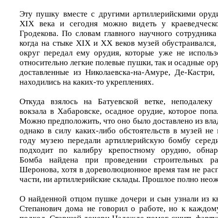
Эту пушку вместе с другими артиллерийскими оруд
XIX века и сегодня можно видеть у краеведческ
Гродекова. По словам главного научного сотрудника
когда на стыке XIX и XX веков музей обустраивался
округ передал ему орудия, которые уже не использ
относительно легкие полевые пушки, так и осадные ор
доставленные из Николаевска-на-Амуре, Де-Кастри,
находились на каких-то укреплениях.
Откуда взялось на Батуевской ветке, неподалеку
вокзала в Хабаровске, осадное орудие, которое поп
Можно предположить, что оно было доставлено из вла
однако в силу каких-либо обстоятельств в музей не 
году музею передали артиллерийскую бомбу середи
подходит по калибру крепостному орудию, обнар
Бомба найдена при проведении строительных р
Шеронова, хотя в дореволюционное время там не рас
части, ни артиллерийские склады. Прошлое полно не
О найденной отцом пушке дочери и сын узнали из к
Степанович дома не говорил о работе, но к каждом