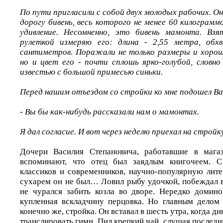
По пути пригласили с собой двух молодых рабочих. Он
дорогу бивень, весь которого не менее 60 килограммо
удивление. Несомненно, это бивень мамонта. Взя
рулеткой измеряю его: длина - 2,55 метра, обх
сантиметров. Поражали не только размеры и хорош
но и цвет его - почти сплошь ярко-голубой, словн
известью с большой примесью синьки.
Перед нашим отъездом со стройки ко мне подошел В
- Вы бы как-нибудь рассказали нам о мамонтах.
Я дал согласие. И вот через неделю приехал на строй
Дочери Василия Степановича, работавшие в мага
вспоминают, что отец был заядлым книгочеем. С
классиков и современников, научно-популярную лит
сухарем он не был… Ловил рыбу удочкой, побеждал 
не чурался забить козла во дворе. Нередко домин
купленная вскладчину перцовка. Но главным делом
конечно же, стройка. Он вставал в шесть утра, когда д
транслировать гимн. Пил крепкий чай, слушая последни