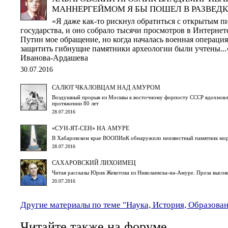
МАННЕРГЕЙМОМ Я БЫ ПОШЕЛ В РАЗВЕДК
«Я даже как-то рискнул обратиться с открытым п
государства, и оно собрало тысячи просмотров в Интернете
Путин мое обращение, но когда началась военная операци
защитить гибнущие памятники археологии были учтены...
Иванова-Ардашева
30.07.2016
САЛЮТ ЧКАЛОВЦАМ НАД АМУРОМ
Воздушный прорыв из Москвы к восточному форпосту СССР вдохновля
протяжении 80 лет
28.07.2016
«СУН-ЯТ-СЕН» НА АМУРЕ
В Хабаровском крае ВООПИиК обнаружило неизвестный памятник мо
28.07.2016
САХАРОВСКИЙ ЛИХОИМЕЦ
Читая рассказы Юрия Жекотова из Николаевска-на-Амуре. Проза высо
20.07.2016
Другие материалы по теме "Наука, История, Образова
Читайте также на форуме