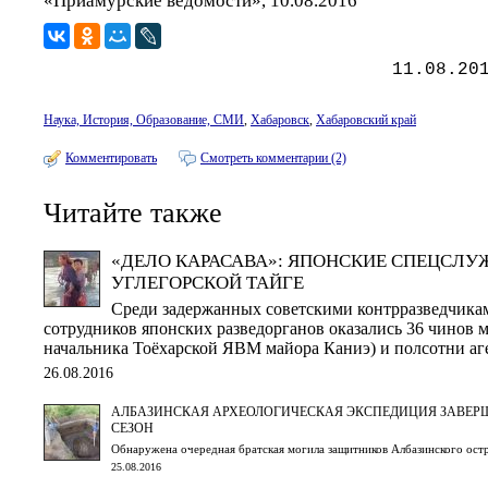
«Приамурские ведомости», 10.08.2016
11.08.20
Наука, История, Образование, СМИ
,
Хабаровск
,
Хабаровский край
Комментировать
Смотреть комментарии (2)
Читайте также
«ДЕЛО КАРАСАВА»: ЯПОНСКИЕ СПЕЦСЛУЖ
УГЛЕГОРСКОЙ ТАЙГЕ
Среди задержанных советскими контрразведчик
сотрудников японских разведорганов оказались 36 чинов 
начальника Тоёхарской ЯВМ майора Каниэ) и полсотни аг
26.08.2016
АЛБАЗИНСКАЯ АРХЕОЛОГИЧЕСКАЯ ЭКСПЕДИЦИЯ ЗАВЕР
СЕЗОН
Обнаружена очередная братская могила защитников Албазинского ост
25.08.2016