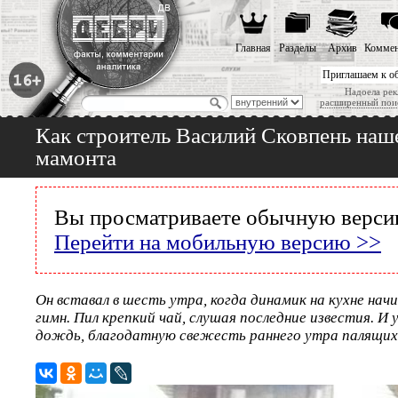
Главная
Разделы
Архив
Коммен
Приглашаем к о
Надоела рек
расширенный пои
Как строитель Василий Сковпень наш
мамонта
Вы просматриваете обычную версию
Перейти на мобильную версию >>
Он вставал в шесть утра, когда динамик на кухне нач
гимн. Пил крепкий чай, слушая последние известия. И у
дождь, благодатную свежесть раннего утра палящих