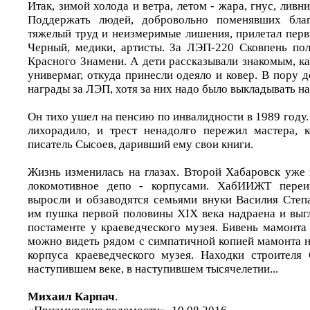
Итак, зимой холода и ветра, летом - жара, гнус, лив
Поддержать людей, добровольно поменявших бла
тяжелый труд и неизмеримые лишения, прилетал перв
Черный, медики, артисты. За ЛЭП-220 Сковпень по
Красного Знамени. А дети рассказывали знакомым, ка
универмаг, откуда принесли одеяло и ковер. В пору 
награды за ЛЭП, хотя за них надо было выкладывать н
Он тихо ушел на пенсию по инвалидности в 1989 году
лихорадило, и трест ненадолго пережил мастера, 
писатель Сысоев, даривший ему свои книги.
Жизнь изменилась на глазах. Второй Хабаровск уже 
локомотивное депо - корпусами. ХабИИЖТ пере
выросли и обзаводятся семьями внуки Василия Степ
им пушка первой половины XIX века надраена и выгл
постаменте у краеведческого музея. Бивень мамонт
можно видеть рядом с симпатичной копией мамонта н
корпуса краеведческого музея. Находки строителя
наступившем веке, в наступившем тысячелетии...
Михаил Карпач
.