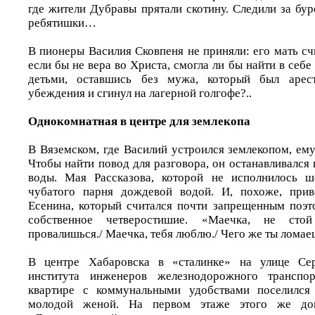
где жители Дубравы прятали скотину. Следили за бу
ребятишки…
В пионеры Василия Сковпеня не приняли: его мать сч
если бы не вера во Христа, смогла ли бы найти в себ
детьми, оставшись без мужа, который был арест
убеждения и сгинул на лагерной голгофе?..
Однокомнатная в центре для землекопа
В Вяземском, где Василий устроился землекопом, ем
Чтобы найти повод для разговора, он останавливался 
воды. Мая Рассказова, которой не исполнилось ше
чубатого парня дождевой водой. И, похоже, при
Есенина, который считался почти запрещенным поэт
собственное четверостишие. «Маечка, не сто
провалишься./ Маечка, тебя люблю./ Чего же ты ломае
В центре Хабаровска в «сталинке» на улице Сер
института инженеров железнодорожного транспор
квартире с коммунальными удобствами поселился
молодой женой. На первом этаже этого же до