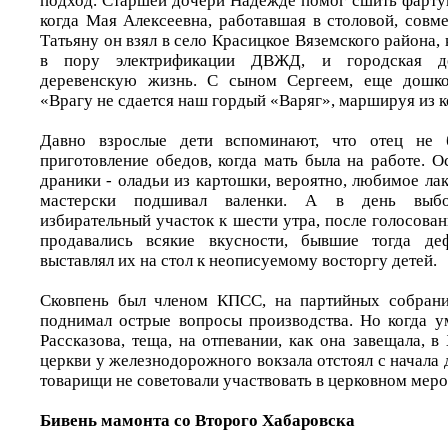
подход. Старшей дочери Надежде помог сшить фартук
когда Мая Алексеевна, работавшая в столовой, совм
Татьяну он взял в село Красицкое Вяземского района,
в пору электрификации ДВЖД, и городская де
деревенскую жизнь. С сыном Сергеем, еще дошко
«Врагу не сдается наш гордый «Варяг», маршируя из к
Давно взрослые дети вспоминают, что отец не б
приготовление обедов, когда мать была на работе. 
драники - оладьи из картошки, вероятно, любимое лак
мастерски подшивал валенки. А в день выбо
избирательный участок к шести утра, после голосовани
продавались всякие вкусности, бывшие тогда де
выставлял их на стол к неописуемому восторгу детей.
Сковпень был членом КПСС, на партийных собрани
поднимал острые вопросы производства. Но когда 
Рассказова, теща, на отпевании, как она завещала, 
церкви у железнодорожного вокзала отстоял с начала 
товарищи не советовали участвовать в церковном меро
Бивень мамонта со Второго Хабаровска