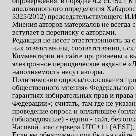
опровержения, в порядке ч.2 ст.152 ГК 
апелляционного определения Хабаровско
5325/2012) председательствующего И.И
Мнения авторов материалов не всегда 
вступает в переписку с авторами.
Редакция не несет ответственность за
них ответственны, соответственно, иск
Комментарии на сайте приравнены к в
электронное периодическое издание «Д
наполняемость несут авторы.
Политические опросы/голосования пров
общественного мнения» Федерального з
гарантиях избирательных прав и права
Федерации»; считать, там где не указан
проведение опроса и оплатившее (опл
(обнародование) - едино - сайт, без опл
Часовой пояс сервера UTC+11 (AEST),
Если вы обнаружили ошибки на сайте,