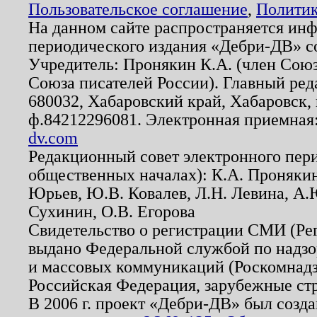
Пользовательское соглашение
,
Политик
На данном сайте распространяется ин
периодического издания «Дебри-ДВ» с
Учредитель: Пронякин К.А. (член Союз
Союза писателей России). Главный ред
680032, Хабаровский край, Хабаровск, п
ф.84212296081. Электронная приемная
dv.com
Редакционный совет электронного пер
общественных началах): К.А. Проняки
Юрьев, Ю.В. Ковалев, Л.Н. Левина, А.
Сухинин, О.В. Егорова
Свидетельство о регистрации СМИ (Р
выдано Федеральной службой по надзо
и массовых коммуникаций (Роскомнадзо
Российская Федерация, зарубежные ст
В 2006 г. проект «Дебри-ДВ» был созда