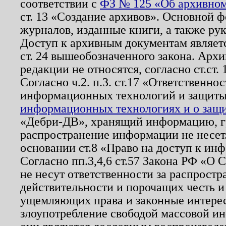
соответствии с
ФЗ № 125 «Об архивном
ст. 13 «Создание архивов». Основной ф
журналов, изданные книги, а также ру
Доступ к архивным документам являетс
ст. 24 вышеобозначенного закона. Арх
редакции не относятся, согласно ст.ст. 
Согласно ч.2. п.3. ст.17 «Ответственн
информационных технологий и защит
информационных технологиях и о защит
«Дебри-ДВ», хранящий информацию, гр
распространение информации не несет.
основании ст.8 «Право на доступ к ин
Согласно пп.3,4,6 ст.57 Закона РФ «О
не несут ответственности за распрост
действительности и порочащих честь и
ущемляющих права и законные интере
злоупотребление свободой массовой ин