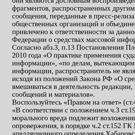
они являются дословным воспроизведе
фрагментов, распространенных другим
сообщения, переданные в пресс-релиза
общественных организаций и объединен
привлечено к ответственности за данн
Федерации о средствах массовой инфо
Согласно абз.3, п.13 Постановления П
2010 года «О практике применения суд
информации», «по делам, вытекающим
информации, распространитель не явл
исходя из положений Закона РФ «О ср
вмешиваться в деятельность редакции, 
сообщений и материалов».
Воспользуйтесь «Правом на ответ» (ст
«В соответствии с положением ч.3 ст.
морального вреда подлежит возложению
опровержения, в порядке ч.2 ст.152 ГК 
апелляционного определения Хабаровско