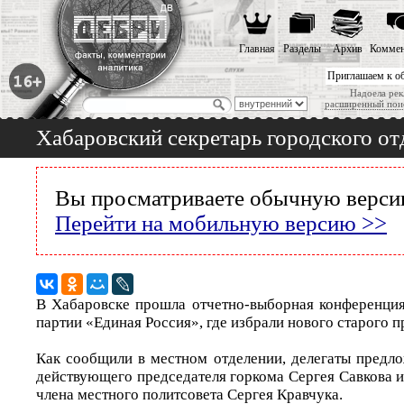
Главная
Разделы
Архив
Коммен
Приглашаем к о
Надоела рек
расширенный пои
Хабаровский секретарь городского о
Вы просматриваете обычную версию
Перейти на мобильную версию >>
В Хабаровске прошла отчетно-выборная конференция
партии «Единая Россия», где избрали нового старого п
Как сообщили в местном отделении, делегаты предло
действующего председателя горкома Сергея Савкова и 
члена местного политсовета Сергея Кравчука.