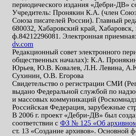
периодического издания «Дебри-ДВ» с
Учредитель: Пронякин К.А. (член Союз
Союза писателей России). Главный ред
680032, Хабаровский край, Хабаровск, п
ф.84212296081. Электронная приемная
dv.com
Редакционный совет электронного пер
общественных началах): К.А. Проняки
Юрьев, Ю.В. Ковалев, Л.Н. Левина, А.
Сухинин, О.В. Егорова
Свидетельство о регистрации СМИ (Р
выдано Федеральной службой по надзо
и массовых коммуникаций (Роскомнадзо
Российская Федерация, зарубежные ст
В 2006 г. проект «Дебри-ДВ» был созда
соответствии с
ФЗ № 125 «Об архивном
ст. 13 «Создание архивов». Основной ф