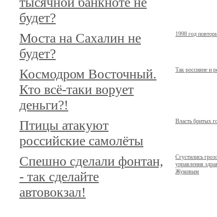
тысячной банкноте не
будет?
Моста на Сахалин не
1998 год повтор
будет?
Космодром Восточный.
Так россияне и 
Кто всё-таки ворует
деньги?!
Птицы атакуют
Власть бритых г
российские самолёты
Спешно сделали фонтан,
Сгустились гроз
управления здр
Жуковым
- так сделайте
автовокзал!