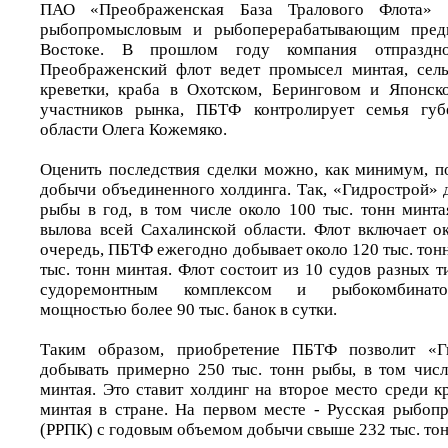
ПАО «Преображенская База Тралового Флота» 
рыбопромысловым и рыбоперерабатывающим пред
Востоке. В прошлом году компания отпраздно
Преображенский флот ведет промысел минтая, сель
креветки, краба в Охотском, Беринговом и Японс
участников рынка, ПБТФ контролирует семья губ
области Олега Кожемяко.
Оценить последствия сделки можно, как минимум, 
добычи объединенного холдинга. Так, «Гидрострой» 
рыбы в год, в том числе около 100 тыс. тонн минта
вылова всей Сахалинской области. Флот включает о
очередь, ПБТФ ежегодно добывает около 120 тыс. тонн
тыс. тонн минтая. Флот состоит из 10 судов разных т
судоремонтным комплексом и рыбокомбинато
мощностью более 90 тыс. банок в сутки.
Таким образом, приобретение ПБТФ позволит «Г
добывать примерно 250 тыс. тонн рыбы, в том числ
минтая. Это ставит холдинг на второе место среди 
минтая в стране. На первом месте - Русская рыбо
(РРПК) с годовым объемом добычи свыше 232 тыс. тон