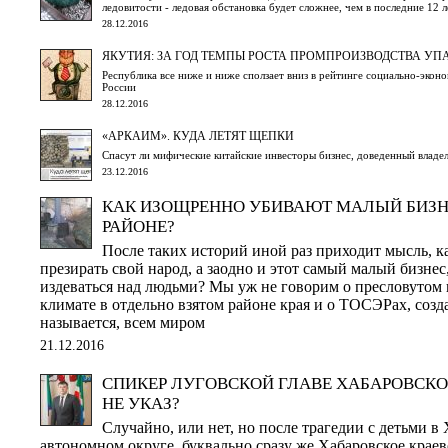
ледовитости - ледовая обстановка будет сложнее, чем в последние 12 л
28.12.2016
ЯКУТИЯ: ЗА ГОД ТЕМПЫ РОСТА ПРОМПРОИЗВОДСТВА УПА
Республика все ниже и ниже сползает вниз в рейтинге социально-экон
России
28.12.2016
«АРКАИМ». КУДА ЛЕТЯТ ЩЕПКИ
Спасут ли мифические китайские инвесторы бизнес, доведенный владе
23.12.2016
КАК ИЗОЩРЕННО УБИВАЮТ МАЛЫЙ БИЗН
РАЙОНЕ?
После таких историй иной раз приходит мысль, 
презирать свой народ, а заодно и этот самый малый бизне
издеваться над людьми? Мы уж не говорим о пресловуто
климате в отдельно взятом районе края и о ТОСЭРах, созд
называется, всем миром
21.12.2016
СПИКЕР ЛУГОВСКОЙ ГЛАВЕ ХАБАРОВСКО
НЕ УКАЗ?
Случайно, или нет, но после трагедии с детьми 
автономном округе, буквально сразу же Хабаровское кра