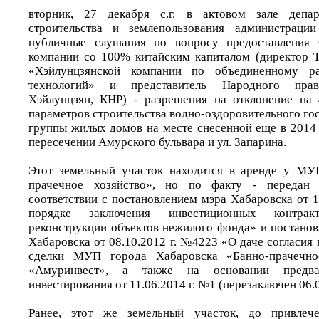
вторник, 27 декабря с.г. в актовом зале депар
строительства и землепользования администраци
публичные слушания по вопросу предоставления
компании со 100% китайским капиталом (директор Т
«Хэйлунцзянской компании по объединенному р
технологий» и представитель Народного прав
Хэйлунцзян, КНР) - разрешения на отклонение на 
параметров строительства водно-оздоровительного го
группы жилых домов на месте снесенной еще в 2014 
пересечении Амурского бульвара и ул. Запарина.
Этот земельный участок находится в аренде у МУ
прачечное хозяйство», но по факту - передан 
соответствии с постановлением мэра Хабаровска от 
порядке заключения инвестиционных контра
реконструкции объектов нежилого фонда» и постано
Хабаровска от 08.10.2012 г. №4223 «О даче согласия
сделки МУП города Хабаровска «Банно-прачечн
«Амуринвест», а также на основании предвар
инвестирования от 11.06.2014 г. №1 (перезаключен 06.04
Ранее, этот же земельный участок, до привлече