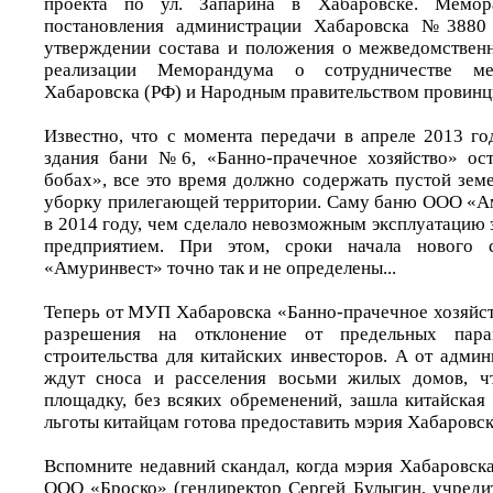
проекта по ул. Запарина в Хабаровске. Мемо
постановления администрации Хабаровска №3880 
утверждении состава и положения о межведомствен
реализации Меморандума о сотрудничестве ме
Хабаровска (РФ) и Народным правительством провинц
Известно, что с момента передачи в апреле 2013 
здания бани №6, «Банно-прачечное хозяйство» ост
бобах», все это время должно содержать пустой зем
уборку прилегающей территории. Саму баню ООО «А
в 2014 году, чем сделало невозможным эксплуатацию
предприятием. При этом, сроки начала нового 
«Амуринвест» точно так и не определены...
Теперь от МУП Хабаровска «Банно-прачечное хозяйс
разрешения на отклонение от предельных пара
строительства для китайских инвесторов. А от адми
ждут сноса и расселения восьми жилых домов, ч
площадку, без всяких обременений, зашла китайская 
льготы китайцам готова предоставить мэрия Хабаровс
Вспомните недавний скандал, когда мэрия Хабаровск
ООО «Броско» (гендиректор Сергей Булыгин, учреди